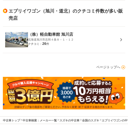
エブリイワゴン（旭川・道北）のクチコミ件数が多い販
売店
（株）軽自動車館 旭川店
北海道旭川市忠和４条８－１－１２
26
クチコミ：
件
ページトップへ
中古車トップ
中古車検索：メーカー一覧
スズキの中古車
全国のスズキ
エブリイワゴンの中