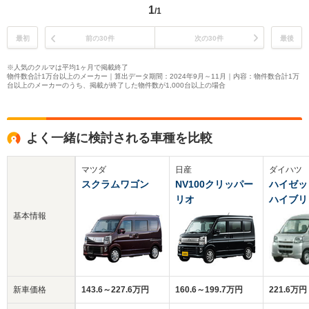
1
/1
最初
前の30件
次の30件
最後
※人気のクルマは平均1ヶ月で掲載終了
物件数合計1万台以上のメーカー｜算出データ期間：2024年9月～11月｜内容：物件数合計1万
台以上のメーカーのうち、掲載が終了した物件数が1,000台以上の場合
よく一緒に検討される車種を比較
マツダ
日産
ダイハツ
スクラムワゴン
NV100クリッパー
ハイゼッ
リオ
ハイブリ
基本情報
新車価格
143.6～227.6万円
160.6～199.7万円
221.6万円