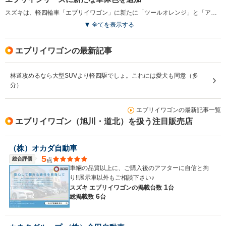
スズキは、軽四輪車「エブリイワゴン」に新たに「ツールオレンジ」と「アイビーグリーンメタリック」の2 色を8月より採用すると発表した。これらの新色は、スーパーキャリイやキャリイ、エブリイワゴンの全グレード、さらにエブリイ JOINターボ、JOIN、PC、PAリミテッドに設定される。明るい色調を採用することで、お客さまの選択肢を広げ、多様なニーズに応える。この新たなカラーバリエーションにより、実用性と個性を兼ね備えたエブリイシリーズの魅力がさらに向上した。（2025.7）
全てを表示する
エブリイワゴンの最新記事
林道攻めるなら大型SUVより軽四駆でしょ。これには愛犬も同意（多
分）
エブリイワゴンの最新記事一覧
エブリイワゴン（旭川・道北）を扱う注目販売店
（株）オカダ自動車
5
総合評価
点
車輛の品質以上に、ご購入後のアフターに自信と拘
り!!展示車以外もご相談下さい♪
1
スズキ エブリイワゴンの
掲載台数
台
6
総掲載数
台