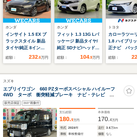
ホンダ
ホンダ
トヨタ
インサイト 1.5 EX ブ
フィット 1.3 13G Lパ
カローラツー
ラックスタイル 新品
ッケージ 新品タイヤ/
1.8 ハイブリッ
タイヤ/純正 8インチ
純正 SDナビ/ヘッドラ
正ナビ バッ
SDナビ/ホンダセンシ
ンプ HID/ETC/EBD付
ラ AC100V
232
104
2
総額：
.6
万円
総額：
.9
万円
総額：
ング/シートヒーター
ABS/横滑り防止装置/
突軽減装置 
前席/車線逸脱防止支
アイドリングストッ
クルーズ 禁
援システム/ヘッドラ
プ/ワンセグTV/エアバ
ラレコ 障害
スズキ
ンプ LED/USBジャッ
ッグ 運転席/エアバッ
ー レーンキ
ク/Bluetooth接
グ 助手席
マートキー L
エブリイワゴン 660 PZターボスペシャル ハイルーフ
4WD ターボ 衝突軽減ブレーキ ナビ・テレビ
続/ETC2.0
ド ETC オ
Bluetooth対応 両側PWスライドドア ESC ドライブ
ビーム 誤発
販売店保証
360°画像付
レコーダ ETC2.0 Bガイドモニター アイドルS イン
能
テリK 運転席シートヒーター
支払総額
本体価格
180.
170.
9
4
万円
万円
年式
2024
年
走行
3.6
万km
車検
車検整備付
修復
なし