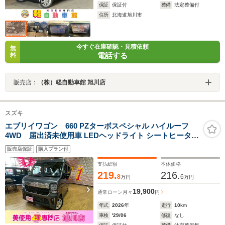
保証
保証付
整備
法定整備付
住所
北海道旭川市
今すぐ在庫確認・見積依頼
無
電話する
料
販売店：
（株）軽自動車館 旭川店
スズキ
エブリイワゴン 660 PZターボスペシャル ハイルーフ
4WD 届出済未使用車 LEDヘッドライト シートヒーター
アルミホイール 両側電動スライドドア 衝突被害軽減ブレ
販売店保証
購入プラン付
ーキ オートエアコン フォグランプ プッシュスタート コ
ーナーセンサー
支払総額
本体価格
219.
216.
8
6
万円
万円
19,900
通常ローン
月々
円
年式
2026
年
走行
10
km
車検
'29/06
修復
なし