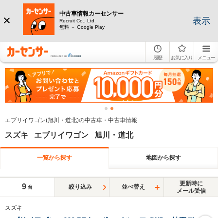
中古車情報カーセンサー
表示
Recruit Co., Ltd.
無料 － Google Play
履歴
お気に入り
メニュー
エブリイワゴン(旭川・道北)の中古車・中古車情報
スズキ エブリイワゴン 旭川・道北
一覧から探す
地図から探す
更新時に
9
絞り込み
並べ替え
台
メール受信
スズキ