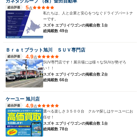
カネタグループ （株）金田自動車
5
総合評価
点
私たちは、人と企業と安心をつなぐドライブパートナ
ーです。
1
スズキ エブリイワゴンの
掲載台数
台
49
総掲載数
台
Ｂｒａｔブラット旭川 ＳＵＶ専門店
4.9
総合評価
点
SUV専門店です！展示場には様々なSUVが勢ぞろ
い！！
2
スズキ エブリイワゴンの
掲載台数
台
66
総掲載数
台
ケーユー 旭川店
4.9
総合評価
点
選べる楽しさ３５００台 クルマ探しはケーユーにお
任せ！
1
スズキ エブリイワゴンの
掲載台数
台
78
総掲載数
台