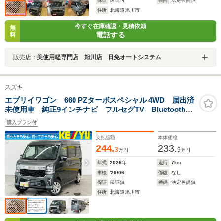
保証
保証付
整備
法定整備無
住所
北海道旭川市
今すぐ在庫確認・見積依頼
無
電話する
料
販売店：
美使用軽専門店 旭川店 日免オートシステム
スズキ
エブリイワゴン 660 PZターボスペシャル 4WD 届出済
未使用車 純正9インチナビ フルセグTV Bluetooth
全方位カメラ 両側電動スライドドア 衝突被害軽減ブ
購入プラン付
レーキ レーンアシスト オートハイビーム 電動オー
トステップ ハンドルヒーター クルコン
支払総額
本体価格
244.
233.
3
9
万円
万円
年式
2026
年
走行
7
km
車検
'29/06
修復
なし
保証
保証無
整備
法定整備無
住所
北海道旭川市