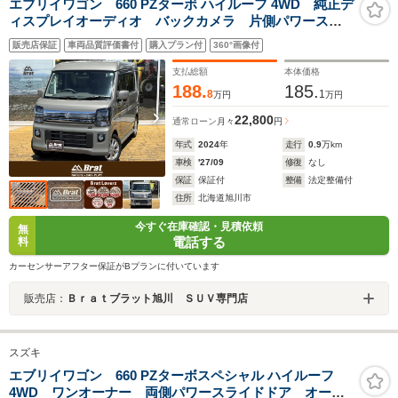
エブリイワゴン 660 PZターボ ハイルーフ 4WD 純正デ
ィスプレイオーディオ バックカメラ 片側パワースラ
イドドア 運転席シートヒーター 純正エンジンスター
販売店保証
車両品質評価書付
購入プラン付
360°画像付
ター リアソナー LEDヘッドライト プッシュスター
ト スマートキー
支払総額
本体価格
188.
185.
8
1
万円
万円
22,800
通常ローン
月々
円
年式
2024
年
走行
0.9
万km
車検
'27/09
修復
なし
保証
保証付
整備
法定整備付
住所
北海道旭川市
今すぐ在庫確認・見積依頼
無
電話する
料
カーセンサーアフター保証がBプランに付いています
販売店：
Ｂｒａｔブラット旭川 ＳＵＶ専門店
スズキ
エブリイワゴン 660 PZターボスペシャル ハイルーフ
4WD ワンオーナー 両側パワースライドドア オート