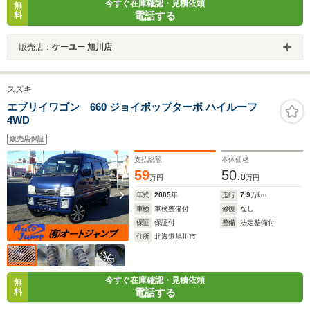
今すぐ在庫確認・見積依頼
無
電話する
料
販売店：
ケーユー 旭川店
スズキ
エブリイワゴン 660 ジョイポップターボ ハイルーフ
4WD
販売店保証
支払総額
本体価格
59
50.
0
万円
万円
年式
2005
年
走行
7.9
万km
車検
車検整備付
修復
なし
保証
保証付
整備
法定整備付
住所
北海道旭川市
今すぐ在庫確認・見積依頼
無
電話する
料