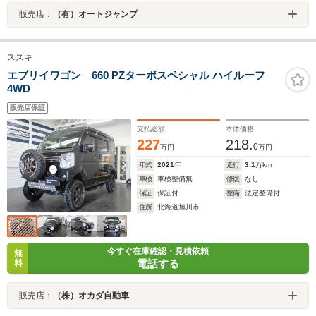
販売店：
（有）オートジャンプ
スズキ
エブリイワゴン 660 PZターボスペシャル ハイルーフ
4WD
販売店保証
支払総額
本体価格
227
218.
0
万円
万円
年式
2021
年
走行
3.1
万km
車検
車検整備無
修復
なし
保証
保証付
整備
法定整備付
住所
北海道旭川市
今すぐ在庫確認・見積依頼
無
電話する
料
販売店：
（株）オカダ自動車