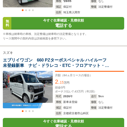
車検
'28/05
修復
なし
保証
保証付
整備
法定整備付
13.0～15.1km/L
13.0～13.4km/L
住所
埼玉県入間市
└市街地:11.0～
└市街地:11.0～
今すぐ在庫確認・見積依頼
無
13.0km/L
11.6km/L
WLTCモード
電話する
料
└郊外:13.6～
└郊外:13.6～
-
燃費
16.2km/L
14.1km/L
※車検は納車時の車検、法定整備は納車時の法定整備となります。
└高速道路:13.7～
└高速道路:13.7～
リース期間中の契約内容は詳細画面を参照下さい。
15.5km/L
14.0km/L
スズキ
排気量
658cc
658cc
659cc
エブリイワゴン 660 PZターボスペシャル ハイルーフ
未登録新車 ナビ・ドラレコ・ETC・フロアマット・サ
駆動方式
FR、4WD
FR、4WD
FR
イドバイザー・ボディコーティング・フロントガラス撥
水7大オプション付きオリジナル特別仕様車・福車
月額（
84
ヵ月リースの場合）
2.
15
万円
頭金
0
円
ボーナス払い
7.43
万円（年
2
回）
年式
2026
年
走行
5
km
車検
新車未登録
修復
なし
保証
保証付
整備
法定整備付
住所
京都府京都市山科区
今すぐ在庫確認・見積依頼
電話する