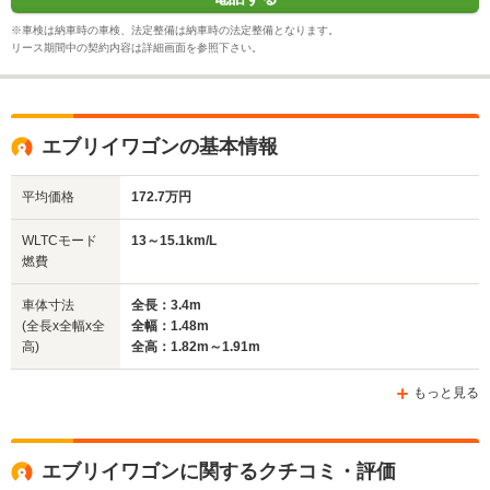
※車検は納車時の車検、法定整備は納車時の法定整備となります。
リース期間中の契約内容は詳細画面を参照下さい。
エブリイワゴンの基本情報
平均価格
172.7万円
WLTCモード
13～15.1km/L
燃費
車体寸法
全長：3.4m
(全長x全幅x全
全幅：1.48m
高)
全高：1.82m～1.91m
もっと見る
エブリイワゴンに関するクチコミ・評価