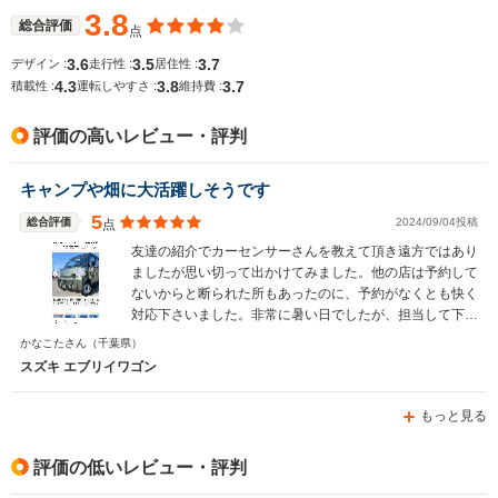
3.8
総合評価
点
3.6
3.5
3.7
デザイン :
走行性 :
居住性 :
4.3
3.8
3.7
積載性 :
運転しやすさ :
維持費 :
評価の高いレビュー・評判
キャンプや畑に大活躍しそうです
5
総合評価
2024/09/04投稿
点
友達の紹介でカーセンサーさんを教えて頂き遠方ではあり
ましたが思い切って出かけてみました。他の店は予約して
ないからと断られた所もあったのに、予約がなくとも快く
対応下さいました。非常に暑い日でしたが、担当して下さ
った吉田さんは汗を流しながら一台一台丁寧に時間をかけ
かなこたさん
（千葉県）
その車の特徴を説明して見せて下さいましたし、購入を決
スズキ エブリイワゴン
めた後も細かく何度も進捗状況を報告下さり安心できまし
た。無理な希望も遠方から来てくれたからと聞いて下さっ
もっと見る
たりと感謝しかありません。 他にも受付の方や工場長さ
ん、整備をして下さった方、皆さんしっかり挨拶して下さ
り感じが良いお店だと感じました。 年齢的に人生最後の
評価の低いレビュー・評判
車となるかと思いますが、このお店で車を購入する事がで