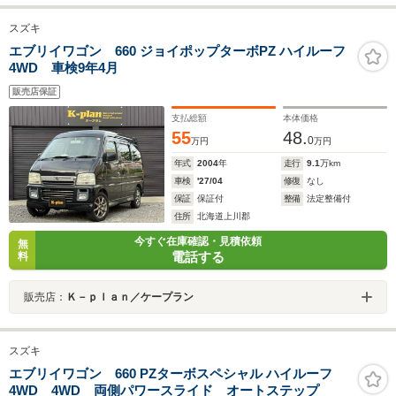
スズキ
エブリイワゴン 660 ジョイポップターボPZ ハイルーフ
4WD 車検9年4月
販売店保証
支払総額
本体価格
55
48.
0
万円
万円
年式
2004
年
走行
9.1
万km
車検
'27/04
修復
なし
保証
保証付
整備
法定整備付
住所
北海道上川郡
今すぐ在庫確認・見積依頼
無
電話する
料
販売店：
Ｋ－ｐｌａｎ／ケープラン
スズキ
エブリイワゴン 660 PZターボスペシャル ハイルーフ
4WD 4WD 両側パワースライド オートステップ