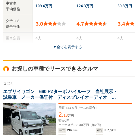
中古車
109.4万円
124.3万円
39.8万円
平均価格
クチコミ
3.0
4.7
3.4
総合評価
乗車定員
4人
4人
4人
▼
全てを表示する
ドア数
5ドア
5ドア
5ドア
全高
全高
全
お探しの車種でリースできるクルマ
1.82m～1.91m
1.82m～1.91m
1.
スズキ
エブリイワゴン 660 PZターボ ハイルーフ 当社展示・
全幅
全幅
全
サイズ
試乗車 メーカー保証付 ディスプレイオーディオ
1.48m
1.48m
1.
全長
全長
(全長x全幅x全高)
USB接続可 Bluetooth接続可 ETC スマートキー プ
3.4m
3.4m
3
ッシュスタート LEDヘットライト シートヒーター
月額（
84
ヵ月リースの場合）
2.
レーダ-ブレ-キサポ-ト 片側電動スライドドア
13
万円
頭金
0
円
ボーナス払い
3.30
万円（年
2
回）
ホイールベース
ホイールベース
ホイー
年式
2025
年
走行
0.7
万km
-m
-m