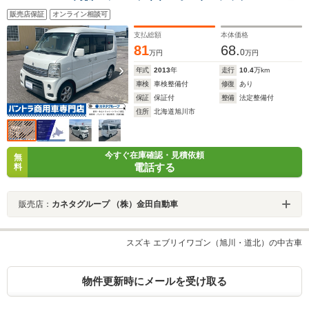
販売店保証
オンライン相談可
支払総額
本体価格
81
68.
0
万円
万円
年式
2013
年
走行
10.4
万km
車検
車検整備付
修復
あり
保証
保証付
整備
法定整備付
住所
北海道旭川市
今すぐ在庫確認・見積依頼
無
電話する
料
販売店：
カネタグループ （株）金田自動車
スズキ エブリイワゴン（旭川・道北）の中古車
物件更新時にメールを受け取る