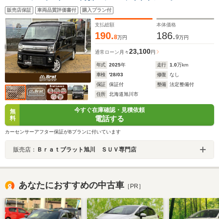
ステップ(左) 運転席シートヒーター プッシュスター
販売店保証
車両品質評価書付
購入プラン付
ト スマートキー LEDヘッドライト リアソナー
支払総額
本体価格
190.
186.
8
9
万円
万円
23,100
通常ローン
月々
円
年式
2025
年
走行
1.0
万km
車検
'28/03
修復
なし
保証
保証付
整備
法定整備付
住所
北海道旭川市
今すぐ在庫確認・見積依頼
無
電話する
料
カーセンサーアフター保証がBプランに付いています
販売店：
Ｂｒａｔブラット旭川 ＳＵＶ専門店
あなたにおすすめの中古車
［PR］