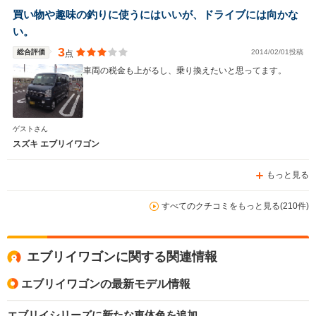
き本当に良かったと思っています。 少し遠いですが通え
買い物や趣味の釣りに使うにはいいが、ドライブには向かな
る限りは今後のメンテナンスもお願いしたいと思います。
い。
吉田さん、この度はお世話になりありがとうございまし
た。
3
総合評価
2014/02/01投稿
点
車両の税金も上がるし、乗り換えたいと思ってます。
ゲストさん
スズキ エブリイワゴン
もっと見る
すべてのクチコミをもっと見る(210件)
エブリイワゴンに関する関連情報
エブリイワゴンの最新モデル情報
エブリイシリーズに新たな車体色を追加