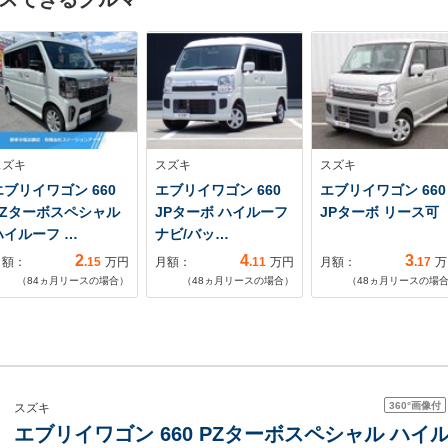
スズキ
スズキ
スズキ
エブリイワゴン 660
エブリイワゴン 660
エブリイワゴン 660
PZターボスペシャル
JPターボ ハイルーフ
JPターボ リース可
ハイルーフ …
ナビ/バッ…
2
4
3
月額：
.15
万円
月額：
.11
万円
月額：
.17
万
（
84
ヵ月リースの場合）
（
48
ヵ月リースの場合）
（
48
ヵ月リースの場
360°
画像付
スズキ
エブリイワゴン 660 PZターボスペシャル ハイル