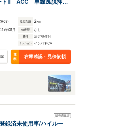
II ACC 車線逸脱抑制
3
(R08)
km
走行距離
R11)年05月
なし
修復歴
法定整備付
整備
インパネCVT
ミッション
無
在庫確認・見積依頼
追加
料
販売店保証
D 登録済未使用車/ハイルー