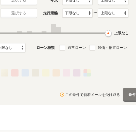
〜
年式
選択する
〜
走行距離
選択する
初代
月～2015年1月
1999年6月～2005年7月
ル
生産モデル
上限なし
ローン種類
通常ローン
残価・据置ローン
この条件で新着メールを受け取る
条