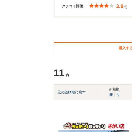
3.8
クチコミ評価
点
購入す
11
台
新着順
元の並び順に戻す
新
古