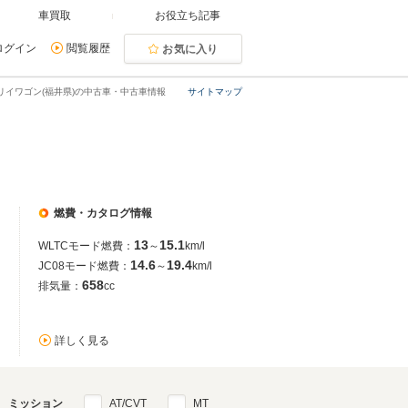
車買取
お役立ち記事
ログイン
閲覧履歴
お気に入り
リイワゴン(福井県)の中古車・中古車情報
サイトマップ
燃費・カタログ情報
13
15.1
WLTCモード燃費：
～
km/l
14.6
19.4
JC08モード燃費：
～
km/l
658
排気量：
cc
詳しく見る
ミッション
AT/CVT
MT