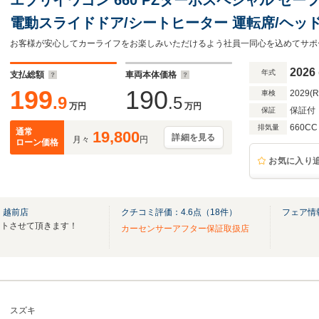
電動スライドドア/シートヒーター 運転席/ヘッドラン
滑り防止装置/アイドリングストップ/ターボ/エ
2026
年式
支払総額
車両本体価格
199
190
2029(
車検
.9
.5
万円
万円
保証付
保証
660CC
排気量
通常
19,800
詳細を見る
月々
円
ローン価格
お気に入り
 越前店
クチコミ評価：
4.6
点（
18
件）
フェア情
ートさせて頂きます！
カーセンサーアフター保証取扱店
スズキ