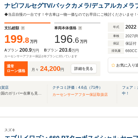
ナビ/フルセグTV/バックカメラ/デュアルカメラ
警報機能/コーナーセンサー/オートハイビーム/E
ー/オートステップ/シートヒーター
2022
年式
支払総額
車両本体価格
199
196
2027(
車検
.8
.6
万円
万円
保証付
保証
200.9
203.6
A
プラン
B
プラン
万円
万円
660CC
排気量
カーセンサーアフター保証がBプランに付いています
お気に入り
通常
24,200
詳細を見る
月々
円
ローン価格
敦賀店
クチコミ評価：
4.6
点（
71
件）
フェア：
無料電話は24時間ご案内！！全国のガリバー在庫も見たい方は一括照会が可能です！
中！
カーセンサーアフター保証取扱店
スズキ
エブリイワゴン 660 PZターボスペシャル セー