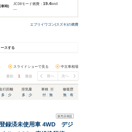
19.4
JC08モード燃費：
km/l
新車時)
---
エブリイワゴン(スズキ)の燃費
リースする
スライドショーで見る
中古車相場
1
前へ
次へ
最初
最後
走行距離
排気量
車検
修復歴
多
少
多
少
付
無
無
有
販売店保証
D 登録済未使用車 4WD デジ