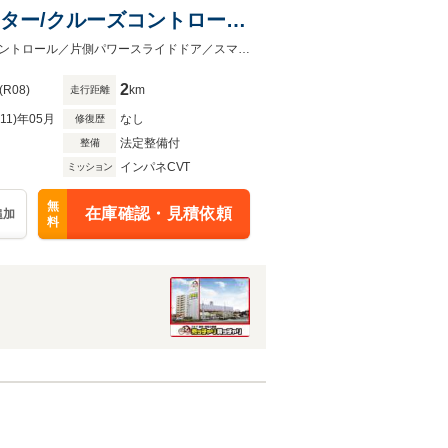
ヒーター/クルーズコントロー
シュスタート/ステアリングヒ
登録済未使用車／HR／４ＷＤ／デュアルセンサーブレーキサポートIIクルーズコントロール／片側パワースライドドア／スマートキー／プッシュスタート／ステアリングヒーター
2
(R08)
km
走行距離
R11)年05月
なし
修復歴
法定整備付
整備
インパネCVT
ミッション
無
在庫確認・見積依頼
追加
料