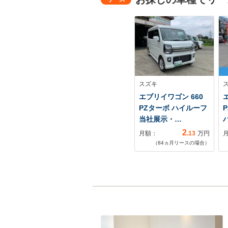
スズキ
エブリイワゴン 660
PZターボ ハイルーフ
当社展示・…
2
月額：
.13
万円
（
84
ヵ月リースの場合）