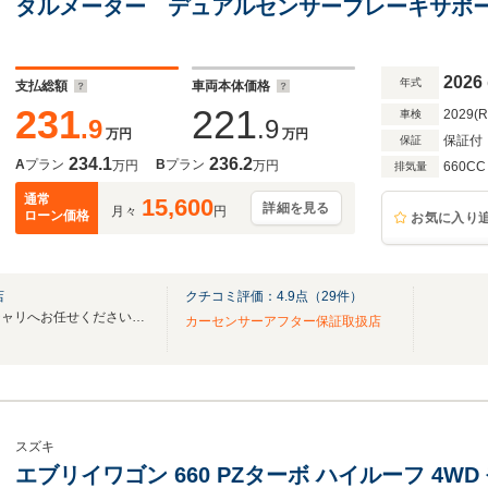
タルメーター デュアルセンサーブレーキサポート
機能 ステアリングヒーター
2026
年式
支払総額
車両本体価格
231
221
2029(
車検
.9
.9
万円
万円
保証付
保証
234.1
236.2
A
プラン
B
プラン
万円
万円
660CC
排気量
通常
15,600
詳細を見る
月々
円
ローン価格
お気に入り
店
クチコミ評価：
4.9
点（
29
件）
車を売るなら売ッチャリ買ッチャリへお任せください！高価買取実施中！
カーセンサーアフター保証取扱店
スズキ
エブリイワゴン 660 PZターボ ハイルーフ 4W