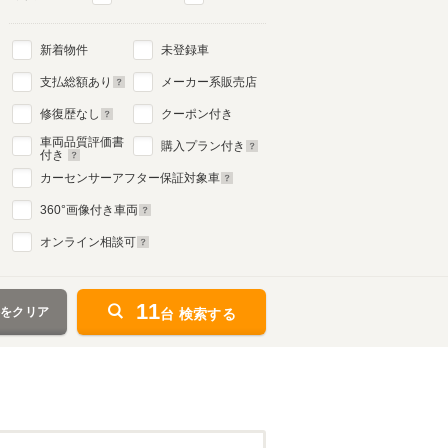
新着物件
未登録車
支払総額あり
メーカー系販売店
修復歴なし
クーポン付き
車両品質評価書
購入プラン付き
付き
カーセンサーアフター保証対象車
360
°画像付き車両
オンライン相談可
11
件をクリア
台 検索する