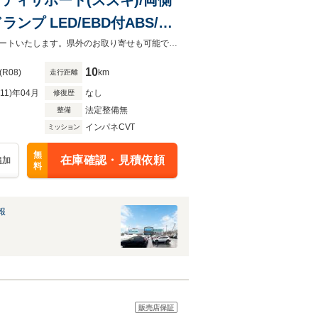
プ LED/EBD付ABS/横
アバッグ 運転席
お客様が安心してカーライフをお楽しみいただけるよう社員一同心を込めてサポートいたします。県外のお取り寄せも可能です！是非お気軽にご相談ください。
10
(R08)
km
走行距離
R11)年04月
なし
修復歴
法定整備無
整備
インパネCVT
ミッション
無
在庫確認・見積依頼
追加
料
報
販売店保証