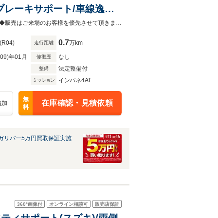
ブレーキサポート/車線逸脱
TC/前後ドライブレコーダ
◆当店自慢の一台です！中古車は一物一価なのでお早目にご検討くださいませ！◆販売はご来場のお客様を優先させて頂きます。◆あらかじめご確認下さい※販売は一般のお客様に限ります。
0.7
(R04)
万km
走行距離
R09)年01月
なし
修復歴
法定整備付
整備
インパネ4AT
ミッション
無
在庫確認・見積依頼
追加
料
ガリバー5万円買取保証実施
360°
画像付
オンライン相談可
販売店保証
フティサポート(スズキ)/両側