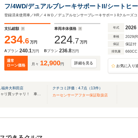
フ/4WD/デュアルブレーキサポートII/シート
ル/片側パワースライドドア/スマートキー/プッ
ーター
2026
年式
支払総額
車両本体価格
234
224
2029(
車検
.6
.7
万円
万円
保証付
保証
240.1
236.8
A
プラン
B
プラン
万円
万円
660CC
排気量
通常
12,900
詳細を見る
月々
円
ローン価格
お気に入り
し福井大和田店
クチコミ評価：
4.7
点（
13
件）
くるまのことはなんでも売ッチャリ買ッチャリ！ 車の買取・販売の横綱です！
カーセンサーアフター保証取扱店
スできるクルマ