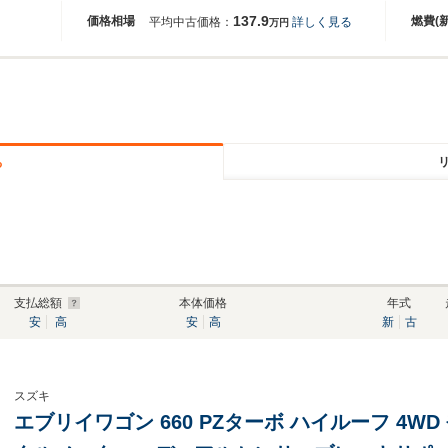
137.9
価格相場
燃費(
平均中古価格：
詳しく見る
万円
る
支払総額
本体価格
年式
安
高
安
高
新
古
スズキ
エブリイワゴン 660 PZターボ ハイルーフ 4W