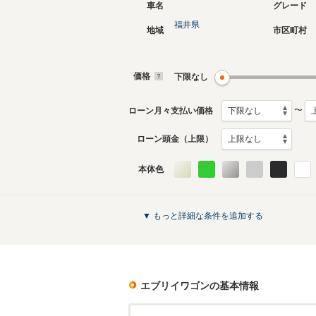
車名
グレード
福井県
地域
市区町村
現行
2代目
2015年2月～生産中
2005年8
生産モデ
価格
下限なし
エブリイワゴンのカタログを見る
〜
ローン月々支払い価格
ローン頭金（上限）
本体色
▼ もっと詳細な条件を追加する
エブリイワゴン
の基本情報