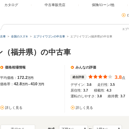
カタログ
中古車販売店
保険/ローン/他
エブ
古車
全国のスズキ
エブリイワゴンの中古車
エブリイワゴン(福井県)の中古車
ン（福井県）の中古車
価格相場情報
みんなの評価
3.8
172.2
総合評価
平均価格：
点
万円
42.8
410
価格帯：
万円～
万円
デザイン:
3.6
走行性:
3.5
居住性:
3.7
積載性:
4.3
運転のしやすさ:
3.8
維持費:
3.7
詳しく見る
詳しく見る