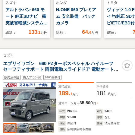
スズキ
ホンダ
トヨタ
アルトラパン 660 モ
N-ONE 660 プレミア
ヴィッツ 1.0 
ード 純正SDナビ 衝
ム 安全装備 バック
イヤ/純正 SD
突被害軽減システム
カメラ
ビ/ETC/EBD付
ドラレコ コーナーセ
上波デジタル
133
64
総額：
.1
万円
総額：
.4
万円
総額：
ンサー スマートキ
ー/エアバッグ 
ー HIDヘッド 車線
エアバッグ 助
逸脱警報 オートライ
突安全ボディ/
スズキ
ト オートエアコン
ウインドウ/キ
Bluetooth CD
エントリー/パ
エブリイワゴン 660 PZターボスペシャル ハイルーフ
セーフティサポート 両側電動スライドドア 電動オートス
DVD再生 フルセグ
テアリング
テップ オーバーヘッドシェルフ オートライト オートエア
販売店保証
購入プラン付
360°画像付
コン USB電源ソケット チルトステアリング 助手席シー
トバックテーブル 運転席シートヒーター
支払総額
本体価格
189.
181.
1
8
万円
万円
35,500
通常ローン
月々
円
年式
2025
年
走行
24
km
車検
'28/08
修復
なし
保証
保証付
整備
法定整備付
住所
広島県広島市西区