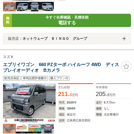
今すぐ在庫確認・見積依頼
無
電話する
料
販売店：
ネットウェーブ ＢＩＮＧＯ グループ
スズキ
エブリイワゴン 660 PZターボ ハイルーフ 4WD ディス
プレイオーディオ Bカメラ
販売店保証
車両品質評価書付
購入プラン付
支払総額
本体価格
211.
205.
4
8
万円
万円
年式
2025
年
走行
0.7
万km
車検
'28/05
修復
なし
保証
保証付
整備
法定整備付
住所
広島県広島市西区