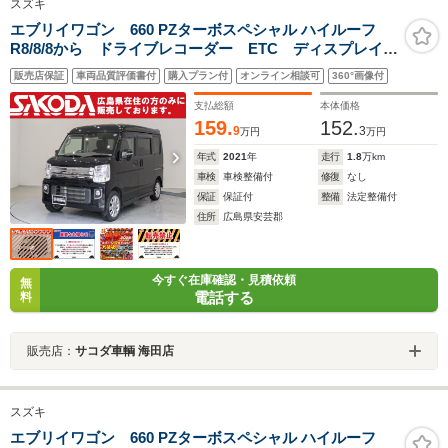
スズキ
エブリイワゴン 660 PZターボスペシャル ハイルーフ
R8/8/8から ドライブレコーダー ETC ディスプレイオ
ーディオ バックカメラ 衝突被害軽減ブレーキ パー
販売店保証
車両品質評価書付
購入プラン付
オンライン相談可
360°画像付
キングセンサー 両側電動スライドドア シートヒータ
ー オートライト オートエアコン
支払総額
本体価格
159.
152.
9
3
万円
万円
年式
2021
年
走行
1.8
万km
車検
車検整備付
修復
なし
保証
保証付
整備
法定整備付
住所
広島県安芸郡
今すぐ在庫確認・見積依頼
無
電話する
料
販売店：
サコダ車輌 海田店
スズキ
エブリイワゴン 660 PZターボスペシャル ハイルーフ