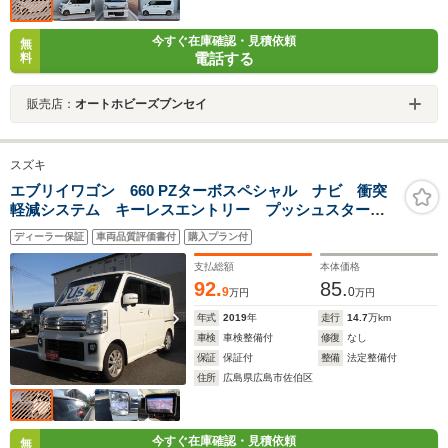
今すぐ在庫確認・見積依頼
無
電話する
料
販売店：
オートホビーズブンセイ
スズキ
エブリイワゴン 660 PZターボスペシャル ナビ 衝突
軽減システム キーレスエントリー プッシュスター
ト リクエストスイッチ ターボ フルタイム4WD
ディーラー保証
車両品質評価書付
購入プラン付
支払総額
本体価格
92.
85.
9
0
万円
万円
年式
2019
年
走行
14.7
万km
車検
車検整備付
修復
なし
保証
保証付
整備
法定整備付
住所
広島県広島市佐伯区
今すぐ在庫確認・見積依頼
無