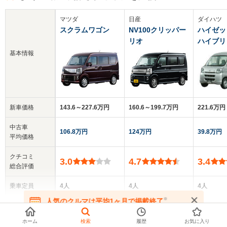
マツダ
日産
ダイハツ
スクラムワゴン
NV100クリッパー
ハイゼッ
リオ
ハイブリ
基本情報
新車価格
143.6～227.6万円
160.6～199.7万円
221.6万円
中古車
106.8万円
124万円
39.8万円
平均価格
クチコミ
3.0
4.7
3.4
総合評価
乗車定員
4人
4人
4人
※
人気のクルマは平均1ヶ月で掲載終了
▼
全てを表示する
ドア数
5ドア
5ドア
5ドア
在庫が無くなる前にお問い合わせください
ホーム
検索
履歴
お気に入り