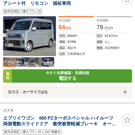
アシート付 リモコン 福祉車両
販売店保証
購入プラン付
支払総額
本体価格
84
79.
0
万円
万円
年式
2016
年
走行
12.6
万km
車検
'27/05
修復
なし
保証
保証付
整備
法定整備付
住所
広島県福山市
今すぐ在庫確認・見積依頼
無
電話する
料
販売店：
カーライフはな
スズキ
エブリイワゴン 660 PZターボスペシャル ハイルーフ
両側電動スライドドア 衝突被害軽減ブレーキ オート
ステップ レーンキープアシスト 障害物センサー バ
販売店保証
購入プラン付
360°画像付