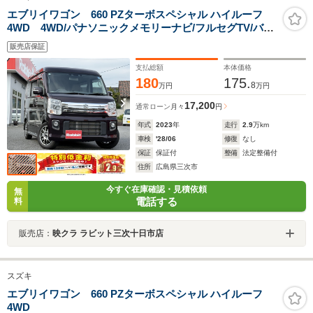
エブリイワゴン 660 PZターボスペシャル ハイルーフ
4WD 4WD/パナソニックメモリーナビ/フルセグTV/バッ
クカメラ/両側パワースライドドア/左側オートステッ
販売店保証
プ/RS-Rダウンサス/ラテラルロッド/社外14インチAW
支払総額
本体価格
180
175.
8
万円
万円
17,200
通常ローン
月々
円
年式
2023
年
走行
2.9
万km
車検
'28/06
修復
なし
保証
保証付
整備
法定整備付
住所
広島県三次市
今すぐ在庫確認・見積依頼
無
電話する
料
販売店：
映クラ ラビット三次十日市店
スズキ
エブリイワゴン 660 PZターボスペシャル ハイルーフ
4WD