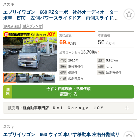
スズキ
エブリイワゴン 660 PZターボ 社外オーディオ ター
ボ車 ETC 左側パワースライドドア 両側スライドド
ア 電動格納ミラー キーレス オートエアコン フル
販売店保証
購入プラン付
フラットシート 内外装クリーニング 衝突安全ボデ
ィ 盗難防止システム
支払総額
本体価格
69.
56.
8
8
万円
万円
13,700
通常ローン
月々
円
年式
2010
年
走行
5.8
万km
車検
車検整備付
修復
なし
保証
保証付
整備
法定整備付
住所
広島県呉市
今すぐ在庫確認・見積依頼
無
電話する
料
販売店：
軽自動車専門店 Ｋｅｉ Ｇａｒａｇｅ ＪＯＹ
スズキ
エブリイワゴン 660 ウィズ 車いす移動車 左右分割式リ