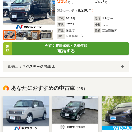
99.
92.
9
3
万円
万円
8,200
通常ローン
月々
円
年式
2015
年
走行
8.9
万km
車検
'27/01
修復
なし
保証
保証付
整備
法定整備付
住所
広島県福山市
今すぐ在庫確認・見積依頼
無
電話する
料
販売店：
ネクステージ 福山店
あなたにおすすめの中古車
［PR］