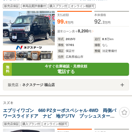
テム HIDヘッド ETC 純正15インチアルミ オートラ
販売店保証
車両品質評価書付
購入プラン付
オンライン相談可
イト オートエアコン Bluetooth DVD再生 フルセグ
支払総額
本体価格
99.
92.
9
3
万円
万円
8,200
通常ローン
月々
円
年式
2015
年
走行
8.9
万km
車検
'27/01
修復
なし
保証
保証付
整備
法定整備付
住所
広島県福山市
今すぐ在庫確認・見積依頼
無
電話する
料
販売店：
ネクステージ 福山店
スズキ
エブリイワゴン 660 PZターボスペシャル 4WD 両側パ
ワースライドドア ナビ 地デジTV プッシュスター
ト 純正アルミホイール HIDヘッドライト シートヒー
販売店保証
購入プラン付
オンライン相談可
ター バックカメラ装着車 レーダーブレーキサポー