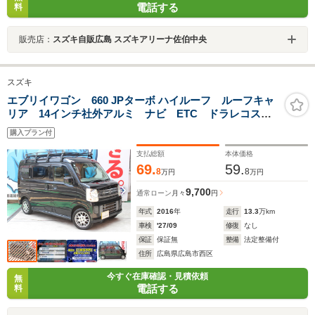
電話する
料
販売店：
スズキ自販広島 スズキアリーナ佐伯中央
スズキ
エブリイワゴン 660 JPターボ ハイルーフ ルーフキャ
リア 14インチ社外アルミ ナビ ETC ドラレコスマ
ートキー 運転席助手席エアバック 両側スライドドア
購入プラン付
支払総額
本体価格
69.
59.
8
8
万円
万円
9,700
通常ローン
月々
円
年式
2016
年
走行
13.3
万km
車検
'27/09
修復
なし
保証
保証無
整備
法定整備付
住所
広島県広島市西区
今すぐ在庫確認・見積依頼
無
電話する
料