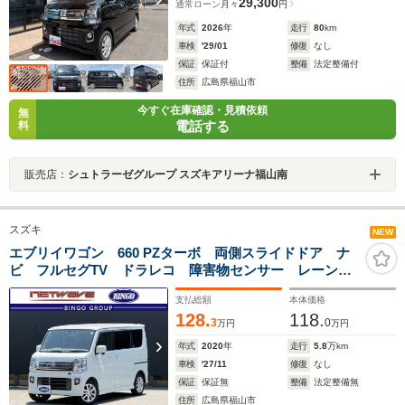
29,300
通常ローン
月々
円
年式
2026
年
走行
80
km
車検
'29/01
修復
なし
保証
保証付
整備
法定整備付
住所
広島県福山市
今すぐ在庫確認・見積依頼
無
電話する
料
販売店：
シュトラーゼグループ スズキアリーナ福山南
スズキ
NEW
エブリイワゴン 660 PZターボ 両側スライドドア ナ
ビ フルセグTV ドラレコ 障害物センサー レーンキ
ープアシスト 衝突被害軽減システム オートライト
支払総額
本体価格
電動格納ミラー プッシュスタート
128.
118.
3
0
万円
万円
年式
2020
年
走行
5.8
万km
車検
'27/11
修復
なし
保証
保証無
整備
法定整備無
住所
広島県福山市