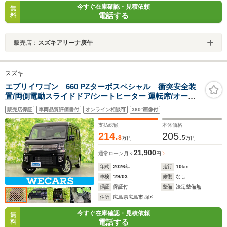
今すぐ在庫確認・見積依頼
無
電話する
料
販売店：
スズキアリーナ庚午
スズキ
エブリイワゴン 660 PZターボスペシャル 衝突安全装
置/両側電動スライドドア/シートヒーター 運転席/オート
ステップ/届出済未使用車/ヘッドランプ LED/USBジャッ
販売店保証
車両品質評価書付
オンライン相談可
360°画像付
ク/EBD付ABS/横滑り防止装置/アイドリングストップ
支払総額
本体価格
214.
205.
8
5
万円
万円
21,900
通常ローン
月々
円
年式
2026
年
走行
10
km
車検
'29/03
修復
なし
保証
保証付
整備
法定整備無
住所
広島県広島市西区
今すぐ在庫確認・見積依頼
無
電話する
料