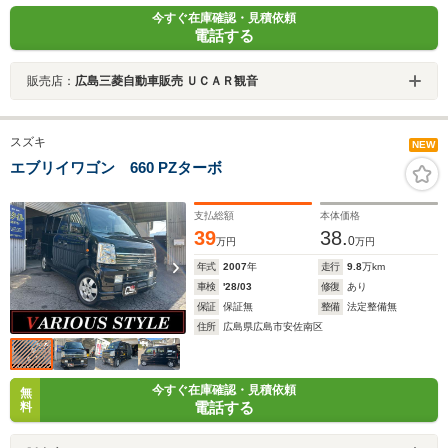
今すぐ在庫確認・見積依頼
電話する
販売店：
広島三菱自動車販売 ＵＣＡＲ観音
スズキ
NEW
エブリイワゴン 660 PZターボ
支払総額
本体価格
39
38.
0
万円
万円
年式
2007
年
走行
9.8
万km
車検
'28/03
修復
あり
保証
保証無
整備
法定整備無
住所
広島県広島市安佐南区
今すぐ在庫確認・見積依頼
無
電話する
料