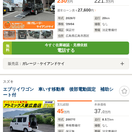
230
221.
3
万円
万円
27,600
通常ローン
月々
円
年式
2026
年
走行
20
km
車検
'29/04
修復
なし
保証
保証付
整備
法定整備付
住所
広島県広島市西区
今すぐ在庫確認・見積依頼
無
電話する
料
販売店：
ガレージ・ケイアンドケイ
スズキ
エブリイワゴン 車いす移動車 後部電動固定 補助シ
ート付
支払総額
本体価格
45
37.
0
万円
万円
年式
2007
年
走行
8.5
万km
車検
車検整備付
修復
なし
保証
保証無
整備
法定整備付