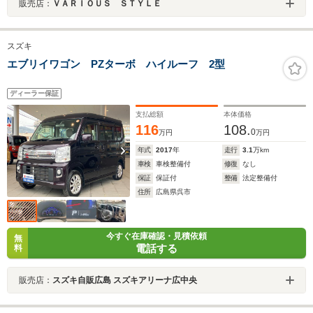
販売店：
ＶＡＲＩＯＵＳ ＳＴＹＬＥ
スズキ
エブリイワゴン PZターボ ハイルーフ 2型
ディーラー保証
支払総額
本体価格
116
108.
0
万円
万円
年式
2017
年
走行
3.1
万km
車検
車検整備付
修復
なし
保証
保証付
整備
法定整備付
住所
広島県呉市
今すぐ在庫確認・見積依頼
無
電話する
料
販売店：
スズキ自販広島 スズキアリーナ広中央