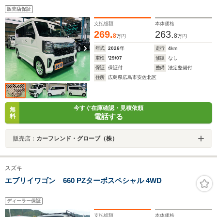
販売店保証
支払総額
本体価格
269.
263.
8
8
万円
万円
年式
2026
年
走行
4
km
車検
'29/07
修復
なし
保証
保証付
整備
法定整備付
住所
広島県広島市安佐北区
今すぐ在庫確認・見積依頼
無
電話する
料
販売店：
カーフレンド・グローブ（株）
スズキ
エブリイワゴン 660 PZターボスペシャル 4WD
ディーラー保証
支払総額
本体価格