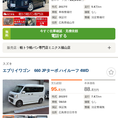
年式
2017
年
走行
5.8
万km
車検
車検整備付
修復
なし
保証
保証付
整備
法定整備付
住所
広島県福山市
今すぐ在庫確認・見積依頼
無
電話する
料
販売店：
軽トラ軽バン専門店ミニクス福山店
スズキ
エブリイワゴン 660 JPターボ ハイルーフ 4WD
支払総額
本体価格
95.
88.
8
8
万円
万円
年式
2015
年
走行
7.8
万km
車検
'26/10
修復
なし
保証
保証無
整備
法定整備無
住所
広島県廿日市市