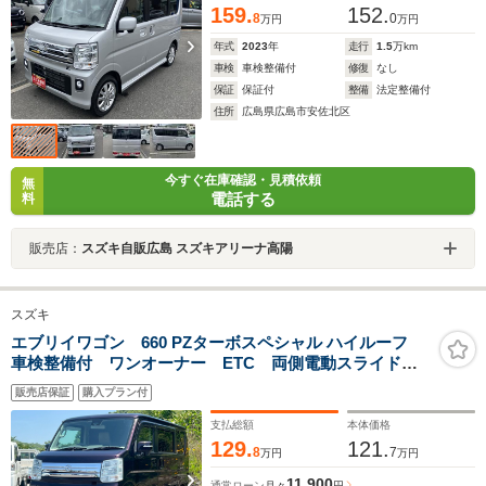
159.
152.
8
0
万円
万円
年式
2023
年
走行
1.5
万km
車検
車検整備付
修復
なし
保証
保証付
整備
法定整備付
住所
広島県広島市安佐北区
今すぐ在庫確認・見積依頼
無
電話する
料
販売店：
スズキ自販広島 スズキアリーナ高陽
スズキ
エブリイワゴン 660 PZターボスペシャル ハイルーフ
車検整備付 ワンオーナー ETC 両側電動スライドド
ア ナビ TV バックカメラ クリアランスソナー 衝
販売店保証
購入プラン付
突被害軽減システム オートライト HID スマートキ
ー 電動格納ミラー ベンチシート AT 盗難防止
支払総額
本体価格
ABS
129.
121.
8
7
万円
万円
11,900
通常ローン
月々
円