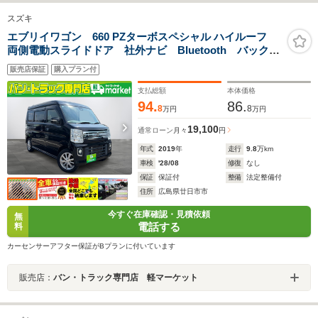
スズキ
エブリイワゴン 660 PZターボスペシャル ハイルーフ
両側電動スライドドア 社外ナビ Bluetooth バックカ
メラ 衝突被害軽減ブレーキ レーンキープアシスト
販売店保証
購入プラン付
横滑り防止装置 アクセル踏み間違い防止 クリアラン
スソナー 盗難警報装置 オートライト
支払総額
本体価格
94.
86.
8
8
万円
万円
19,100
通常ローン
月々
円
年式
2019
年
走行
9.8
万km
車検
'28/08
修復
なし
保証
保証付
整備
法定整備付
住所
広島県廿日市市
今すぐ在庫確認・見積依頼
無
電話する
料
カーセンサーアフター保証がBプランに付いています
販売店：
バン・トラック専門店 軽マーケット