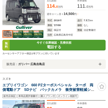
ト ハイルーフ
支払総額
本体価格
114.
111.
8
0
万円
万円
14,500
通常ローン
月々
円
年式
2016
年
走行
7.5
万km
車検
'27/08
修復
なし
保証
保証付
整備
法定整備付
住所
広島県広島市中区
今すぐ在庫確認・見積依頼
無
電話する
料
カーセンサーアフター保証がBプランに付いています
販売店：
ガリバー 広島吉島店
スズキ
エブリイワゴン 660 PZターボスペシャル ターボ 両
側電動ドア SDナビ バックカメラ 衝突被害軽減シス
テム HIDヘッド ETC 純正15インチアルミ オートラ
販売店保証
車両品質評価書付
購入プラン付
オンライン相談可
イト オートエアコン Bluetooth DVD再生 フルセグ
支払総額
本体価格