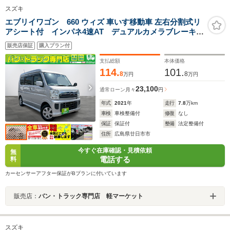
スズキ
エブリイワゴン 660 ウィズ 車いす移動車 左右分割式リ
アシート付 インパネ4速AT デュアルカメラブレーキサ
ポート レーンキープアラート 横滑り防止装置 プッ
販売店保証
購入プラン付
シュスタート スマートキー 盗難警報装置
支払総額
本体価格
114.
101.
8
8
万円
万円
23,100
通常ローン
月々
円
年式
2021
年
走行
7.8
万km
車検
車検整備付
修復
なし
保証
保証付
整備
法定整備付
住所
広島県廿日市市
今すぐ在庫確認・見積依頼
無
電話する
料
カーセンサーアフター保証がBプランに付いています
販売店：
バン・トラック専門店 軽マーケット
スズキ