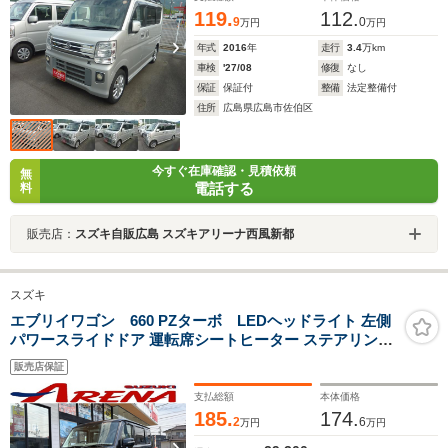
119.
112.
9
0
万円
万円
年式
2016
年
走行
3.4
万km
車検
'27/08
修復
なし
保証
保証付
整備
法定整備付
住所
広島県広島市佐伯区
今すぐ在庫確認・見積依頼
無
電話する
料
販売店：
スズキ自販広島 スズキアリーナ西風新都
スズキ
エブリイワゴン 660 PZターボ LEDヘッドライト 左側
パワースライドドア 運転席シートヒーター ステアリング
ヒーター 電動格納式ドアミラー ステアリングスイッチ ス
販売店保証
マートキー 禁煙車
支払総額
本体価格
185.
174.
2
6
万円
万円