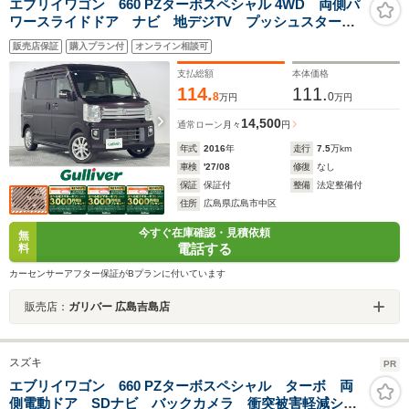
エブリイワゴン 660 PZターボスペシャル 4WD 両側パ
ワースライドドア ナビ 地デジTV プッシュスター
ト 純正アルミホイール HIDヘッドライト シートヒー
販売店保証
購入プラン付
オンライン相談可
ター バックカメラ装着車 レーダーブレーキサポー
ト ハイルーフ
支払総額
本体価格
114.
111.
8
0
万円
万円
14,500
通常ローン
月々
円
年式
2016
年
走行
7.5
万km
車検
'27/08
修復
なし
保証
保証付
整備
法定整備付
住所
広島県広島市中区
今すぐ在庫確認・見積依頼
無
電話する
料
カーセンサーアフター保証がBプランに付いています
販売店：
ガリバー 広島吉島店
スズキ
PR
エブリイワゴン 660 PZターボスペシャル ターボ 両
側電動ドア SDナビ バックカメラ 衝突被害軽減シス