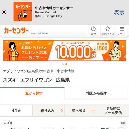
中古車情報カーセンサー
表示
Recruit Co., Ltd.
無料 － Google Play
履歴
お気に入り
メニュー
エブリイワゴン(広島県)の中古車・中古車情報
スズキ エブリイワゴン 広島県
一覧から探す
地図から探す
更新時に
44
絞り込み
並べ替え
台
メール受信
スズキ
PR