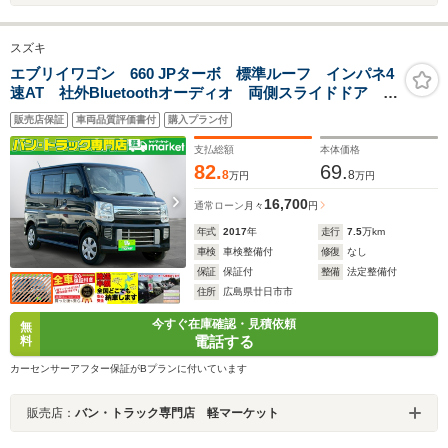
スズキ
エブリイワゴン 660 JPターボ 標準ルーフ インパネ4
速AT 社外Bluetoothオーディオ 両側スライドドア レ
ーダーブレーキサポート 横滑り防止装置 オートエア
販売店保証
車両品質評価書付
購入プラン付
コン プッシュスタート ETC付き
支払総額
本体価格
82.
69.
8
8
万円
万円
16,700
通常ローン
月々
円
年式
2017
年
走行
7.5
万km
車検
車検整備付
修復
なし
保証
保証付
整備
法定整備付
住所
広島県廿日市市
今すぐ在庫確認・見積依頼
無
電話する
料
カーセンサーアフター保証がBプランに付いています
販売店：
バン・トラック専門店 軽マーケット