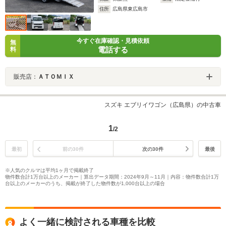
住所
広島県東広島市
今すぐ在庫確認・見積依頼
無
電話する
料
販売店：
ＡＴＯＭＩＸ
スズキ エブリイワゴン（広島県）の中古車
1
/2
最初
前の30件
次の30件
最後
※人気のクルマは平均1ヶ月で掲載終了
物件数合計1万台以上のメーカー｜算出データ期間：2024年9月～11月｜内容：物件数合計1万
台以上のメーカーのうち、掲載が終了した物件数が1,000台以上の場合
よく一緒に検討される車種を比較