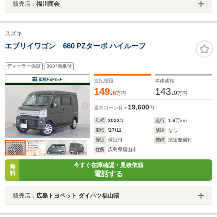
販売店：
福川商会
スズキ
エブリイワゴン 660 PZターボ ハイルーフ
ディーラー保証
360°画像付
支払総額
本体価格
149.
143.
6
0
万円
万円
19,600
通常ローン
月々
円
年式
2022
年
走行
1.6
万km
車検
'27/11
修復
なし
保証
保証付
整備
法定整備付
住所
広島県福山市
今すぐ在庫確認・見積依頼
無
電話する
料
販売店：
広島トヨペット ダイハツ福山曙