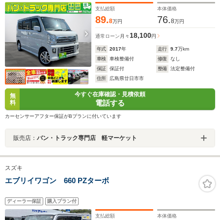
ルミ
支払総額
本体価格
89.
76.
8
8
万円
万円
18,100
通常ローン
月々
円
年式
2017
年
走行
9.7
万km
車検
車検整備付
修復
なし
保証
保証付
整備
法定整備付
住所
広島県廿日市市
今すぐ在庫確認・見積依頼
無
電話する
料
カーセンサーアフター保証がBプランに付いています
販売店：
バン・トラック専門店 軽マーケット
スズキ
エブリイワゴン 660 PZターボ
ディーラー保証
購入プラン付
支払総額
本体価格