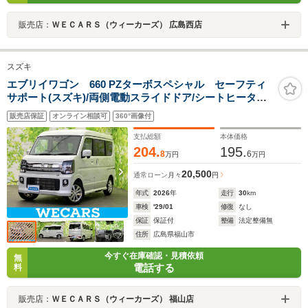
販売店：
ＷＥＣＡＲＳ（ウィーカーズ） 広島西店
スズキ
エブリイワゴン 660 PZターボスペシャル セーフティ
サポート(スズキ)/両側電動スライドドア/シートヒーター
運転席/車線逸脱防止支援システム/オートステップ/ヘッド
販売店保証
オンライン相談可
360°画像付
ランプ LED/USBジャック/EBD付ABS/横滑り防止装置
支払総額
本体価格
204.
195.
8
6
万円
万円
20,500
通常ローン
月々
円
年式
2026
年
走行
30
km
車検
'29/01
修復
なし
保証
保証付
整備
法定整備無
住所
広島県福山市
今すぐ在庫確認・見積依頼
無
電話する
料
販売店：
ＷＥＣＡＲＳ（ウィーカーズ） 福山店