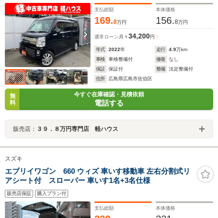
ックカメラ 純正アルミホイール HIDヘッドライト 社
外ナビ Bluetooth接続 フルセグTV ドラレコ
支払総額
本体価格
169.
156.
8
8
万円
万円
34,200
通常ローン
月々
円
年式
2022
年
走行
4.9
万km
車検
車検整備付
修復
なし
保証
保証付
整備
法定整備付
住所
広島県広島市佐伯区
今すぐ在庫確認・見積依頼
無
電話する
料
販売店：
３９．８万円専門店 軽ハウス
スズキ
エブリイワゴン 660 ウィズ 車いす移動車 左右分割式リ
アシート付 スローパー 車いす1名+3名仕様
販売店保証
購入プラン付
支払総額
本体価格