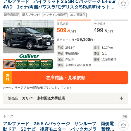
アルファード ハイブリッド 2.5 SR Cパッケージ E-Four
4WD 1オナ/両側パワスラ/モデリスタ/SR/黒革/オットマ
ン/キャプテンシート/レザーステアリング/クルーズコント
販売店保証
購入プラン付
オンライン相談可
360°画像付
ロール/デジタルインナーミラー/純正ディスプレイオーデ
ィオ/BSM/ビルトインETC/
支払総額
本体価格
509.
499.
9
5
万円
万円
59,100
通常ローン
月々
円
年式
2021
年
走行
3.1
万km
車検
車検整備付
修復
なし
保証
保証付
整備
法定整備付
住所
京都府京都市伏見区
無
在庫確認・見積依頼
料
カーセンサーアフター保証がBプランに付いています
販売店：
ガリバー 京都国道大手筋店
トヨタ
PR
アルファード 2.5 S Aパッケージ サンルーフ 両側電
動ドア SDナビ 後席モニター バックカメラ 禁煙