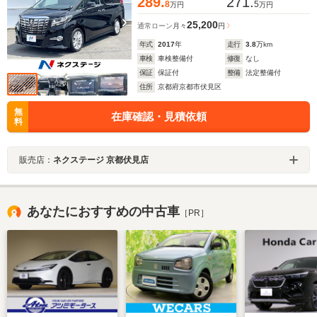
289.
271.
8
5
万円
万円
25,200
通常ローン
月々
円
年式
2017
年
走行
3.8
万km
車検
車検整備付
修復
なし
保証
保証付
整備
法定整備付
住所
京都府京都市伏見区
無
在庫確認・見積依頼
料
販売店：
ネクステージ 京都伏見店
あなたにおすすめの中古車
［PR］