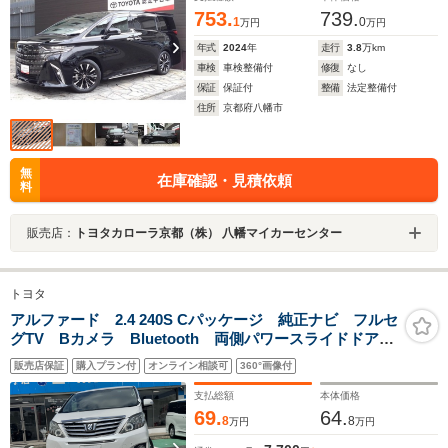
ナー
753.
739.
1
0
万円
万円
年式
2024
年
走行
3.8
万km
車検
車検整備付
修復
なし
保証
保証付
整備
法定整備付
住所
京都府八幡市
無
在庫確認・見積依頼
料
販売店：
トヨタカローラ京都（株） 八幡マイカーセンター
トヨタ
アルファード 2.4 240S Cパッケージ 純正ナビ フルセ
グTV Bカメラ Bluetooth 両側パワースライドドア
ツインムーンルーフ 純正フリップダウンモニター ク
販売店保証
購入プラン付
オンライン相談可
360°画像付
ルーズコントロール パワーバックドア ドライブレコ
ーダー ETC
支払総額
本体価格
69.
64.
8
8
万円
万円