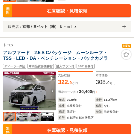
無
在庫確認・見積依頼
料
販売店：
京都トヨペット（株） Ｕ－ｍｉｘ
トヨタ
NEW
アルファード 2.5 S Cパッケージ ムーンルーフ・
TSS・LED・DA・ベンチレーション・バックカメラ
ディーラー保証
車両品質評価書付
購入プラン付
360°画像付
支払総額
本体価格
322.
308.
9
0
万円
万円
30,400
通常ローン
月々
円
年式
2020
年
走行
11.2
万km
車検
車検整備付
修復
なし
保証
保証付
整備
法定整備付
住所
京都府京都市伏見区
無
在庫確認・見積依頼
料