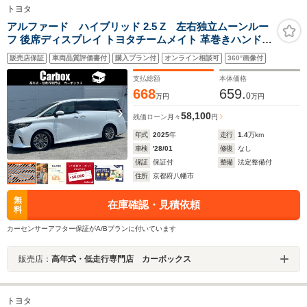
トヨタ
アルファード ハイブリッド 2.5 Z 左右独立ムーンルー
フ 後席ディスプレイ トヨタチームメイト 革巻きハンドル
2列目エグゼクティブパワーシート デジタルインナーミラ
販売店保証
車両品質評価書付
購入プラン付
オンライン相談可
360°画像付
ー ステアリングヒーター シートエアコン 禁煙車 助手席
肩口パワーシートスイッチ
支払総額
本体価格
668
659.
0
万円
万円
58,100
残価ローン
月々
円
年式
2025
年
走行
1.4
万km
車検
'28/01
修復
なし
保証
保証付
整備
法定整備付
住所
京都府八幡市
無
在庫確認・見積依頼
料
カーセンサーアフター保証がA/Bプランに付いています
販売店：
高年式・低走行専門店 カーボックス
トヨタ