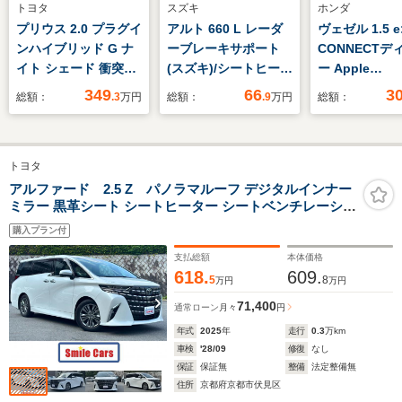
トヨタ
スズキ
ホンダ
プリウス 2.0 プラグイ
アルト 660 L レーダ
ヴェゼル 1.5 e
ンハイブリッド G ナ
ーブレーキサポート
CONNECTデ
イト シェード 衝突被
(スズキ)/シートヒータ
ー Apple
害軽減ブレーキ バッ
ー 運転席/EBD付ABS/
CarPlay/Andr
349
66
3
総額：
.3
万円
総額：
.9
万円
総額：
クカメラ ETC2.
横滑り防止装置/アイ
ETC2.0 ワ
ドリングストップ/エ
充電器 Bluet
アバッグ 運転席/エア
続 全周囲カメ
トヨタ
バッグ 助手席/パワー
リアゲート シ
ウインドウ
ーター ドラレコ
アルファード 2.5 Z パノラマルーフ デジタルインナー
ミラー 黒革シート シートヒーター シートベンチレーショ
BSI
ン メモリー付パワーシート 電動オットマン ステアリング
購入プラン付
ヒーター スライドドア ETC2.0 ブラインドスポットモニ
ター
支払総額
本体価格
618.
609.
5
8
万円
万円
71,400
通常ローン
月々
円
年式
2025
年
走行
0.3
万km
車検
'28/09
修復
なし
保証
保証無
整備
法定整備無
住所
京都府京都市伏見区