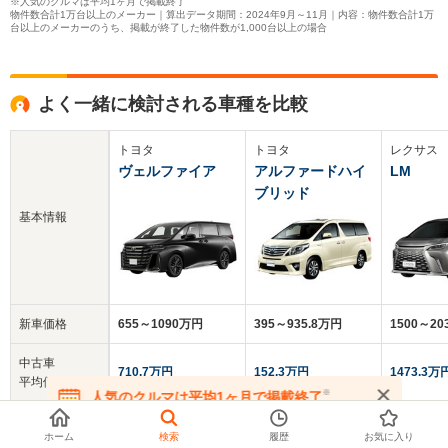
※人気のクルマは平均1ヶ月で掲載終了
物件数合計1万台以上のメーカー｜算出データ期間：2024年9月～11月｜内容：物件数合計1万
台以上のメーカーのうち、掲載が終了した物件数が1,000台以上の場合
よく一緒に検討される車種を比較
トヨタ
トヨタ
レクサス
ヴェルファイア
アルファードハイ
LM
ブリッド
基本情報
新車価格
655～1090万円
395～935.8万円
1500～2
中古車
710.7万円
152.3万円
1473.3万
平均価格
※
人気のクルマは平均1ヶ月で掲載終了
在庫が無くなる前にお問い合わせください
クチコミ
-
4.1
5.0
ホーム
検索
履歴
お気に入り
総合評価