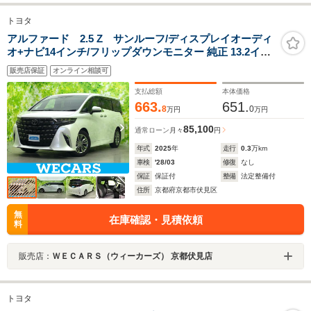
トヨタ
アルファード 2.5 Z サンルーフ/ディスプレイオーディ
オ+ナビ14インチ/フリップダウンモニター 純正 13.2イン
チ/デジタルインナーミラー/トヨタセーフティセンス/両側
販売店保証
オンライン相談可
電動スライドドア
支払総額
本体価格
663.
651.
8
0
万円
万円
85,100
通常ローン
月々
円
年式
2025
年
走行
0.3
万km
車検
'28/03
修復
なし
保証
保証付
整備
法定整備付
住所
京都府京都市伏見区
無
在庫確認・見積依頼
料
販売店：
ＷＥＣＡＲＳ（ウィーカーズ） 京都伏見店
トヨタ