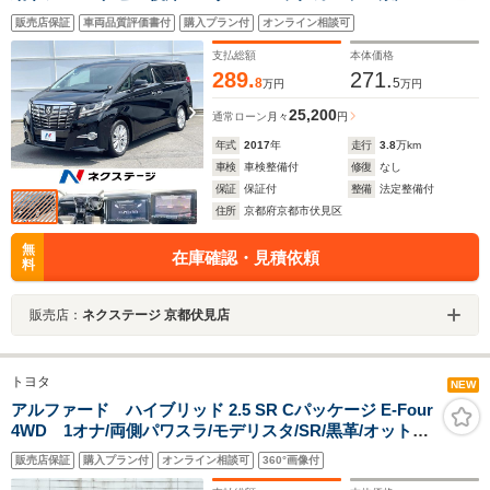
車 ドラレコ コーナーセンサー スマートキー LED
販売店保証
車両品質評価書付
購入プラン付
オンライン相談可
ヘッド ビルトインETC クルコン 純正18インチアル
ミ
支払総額
本体価格
289.
271.
8
5
万円
万円
25,200
通常ローン
月々
円
年式
2017
年
走行
3.8
万km
車検
車検整備付
修復
なし
保証
保証付
整備
法定整備付
住所
京都府京都市伏見区
無
在庫確認・見積依頼
料
販売店：
ネクステージ 京都伏見店
トヨタ
NEW
アルファード ハイブリッド 2.5 SR Cパッケージ E-Four
4WD 1オナ/両側パワスラ/モデリスタ/SR/黒革/オットマ
ン/キャプテンシート/レザーステアリング/クルーズコント
販売店保証
購入プラン付
オンライン相談可
360°画像付
ロール/デジタルインナーミラー/純正ディスプレイオーデ