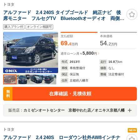
トヨタ
アルファード 2.4 240S タイプゴールド 純正ナビ 後
席モニター フルセグTV Bluetoothオーディオ 両側電
動スライドドア パワーバックドア クリアランスソナ
購入プラン付
オンライン相談可
ー スマートキー2コ HID オートライト ETC クル
ーズコントロール
支払総額
本体価格
69.
54.
6
2
万円
万円
5,800
通常ローン
月々
円
年式
2013
年
走行
16.8
万km
車検
車検整備付
修復
なし
保証
保証無
整備
法定整備付
住所
京都府八幡市
無
在庫確認・見積依頼
料
販売店：
カミゼンオートセンター 京都やわた店／オニキス京都八幡
トヨタ
NEW
アルファード 2.4 240S ローダウン社外AW8インチナ