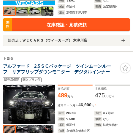
車検
'28/01
修復
なし
保証
保証付
整備
法定整備付
住所
京都府木津川市
無
在庫確認・見積依頼
料
販売店：
ＷＥＣＡＲＳ（ウィーカーズ） 木津川店
トヨタ
アルファード 2.5 S Cパッケージ ツインムーンルー
フ リアフリップダウンモニター デジタルインナーミ
ラー シートベンチレーション 両側パワースライド
販売店保証
購入プラン付
ドア 7人乗り レーダークルーズ シートベンチレーシ
ョンBOOK一式 スペアキー
支払総額
本体価格
489
475.
0
万円
万円
46,900
通常ローン
月々
円
年式
2022
年
走行
3.7
万km
車検
'27/09
修復
なし
保証
保証付
整備
法定整備付
住所
京都府京都市北区