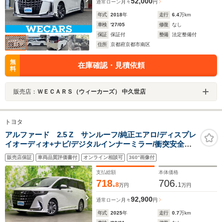
52,000
通常ローン
月々
円
年式
2018
年
走行
6.4
万km
車検
'27/05
修復
なし
保証
保証付
整備
法定整備付
住所
京都府京都市南区
無
在庫確認・見積依頼
料
販売店：
ＷＥＣＡＲＳ（ウィーカーズ） 中久世店
トヨタ
アルファード 2.5 Z サンルーフ/純正エアロ/ディスプレ
イオーディオ+ナビ/デジタルインナーミラー/衝突安全装
置/両側電動スライドドア/シートヒーター/全方位モニタ
販売店保証
車両品質評価書付
オンライン相談可
360°画像付
ー/車線逸脱防止支援システム/シート 合皮
支払総額
本体価格
718.
706.
8
1
万円
万円
92,900
通常ローン
月々
円
年式
2025
年
走行
0.7
万km