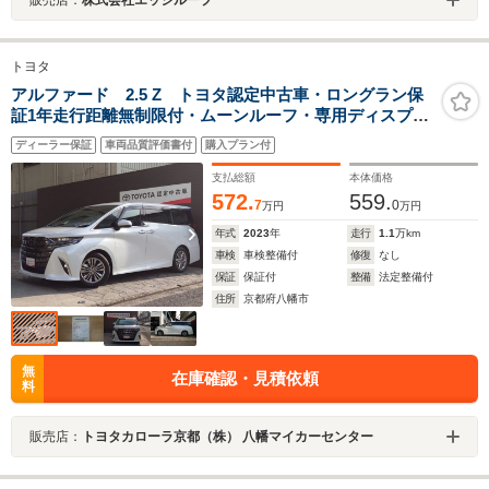
販売店：
株式会社エッジループ
トヨタ
アルファード 2.5 Z トヨタ認定中古車・ロングラン保
証1年走行距離無制限付・ムーンルーフ・専用ディスプレ
イオーディオ・パノラビックビューモニター・360度ドラ
ディーラー保証
車両品質評価書付
購入プラン付
レコ・ベンチレーション・ETC2.0・プッシュスタート・
ワンオーナー
支払総額
本体価格
572.
559.
7
0
万円
万円
年式
2023
年
走行
1.1
万km
車検
車検整備付
修復
なし
保証
保証付
整備
法定整備付
住所
京都府八幡市
無
在庫確認・見積依頼
料
販売店：
トヨタカローラ京都（株） 八幡マイカーセンター