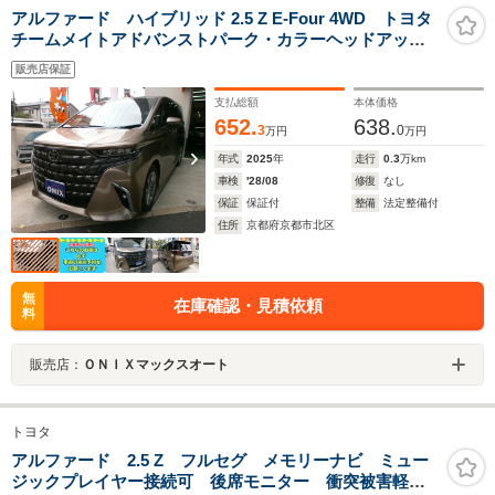
アルファード ハイブリッド 2.5 Z E-Four 4WD トヨタ
チームメイトアドバンストパーク・カラーヘッドアップ
ディスプレイ・ユニバーサルステップ・デジタルインナ
販売店保証
ーミラー
支払総額
本体価格
652.
638.
3
0
万円
万円
年式
2025
年
走行
0.3
万km
車検
'28/08
修復
なし
保証
保証付
整備
法定整備付
住所
京都府京都市北区
無
在庫確認・見積依頼
料
販売店：
ＯＮＩＸマックスオート
トヨタ
アルファード 2.5 Z フルセグ メモリーナビ ミュー
ジックプレイヤー接続可 後席モニター 衝突被害軽減