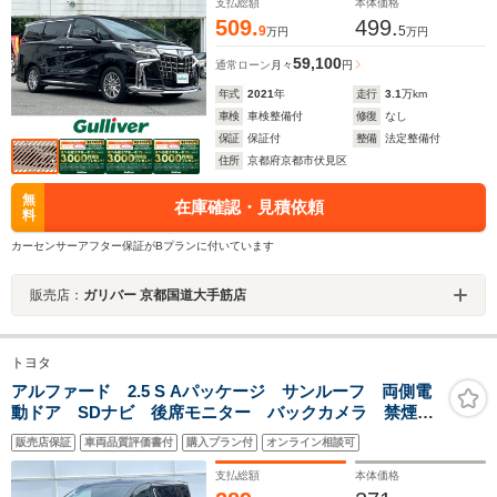
ィオ/BSM/ビルトインETC/
支払総額
本体価格
509.
499.
9
5
万円
万円
59,100
通常ローン
月々
円
年式
2021
年
走行
3.1
万km
車検
車検整備付
修復
なし
保証
保証付
整備
法定整備付
住所
京都府京都市伏見区
無
在庫確認・見積依頼
料
カーセンサーアフター保証がBプランに付いています
販売店：
ガリバー 京都国道大手筋店
トヨタ
アルファード 2.5 S Aパッケージ サンルーフ 両側電
動ドア SDナビ 後席モニター バックカメラ 禁煙
車 ドラレコ コーナーセンサー スマートキー LED
販売店保証
車両品質評価書付
購入プラン付
オンライン相談可
ヘッド ビルトインETC クルコン 純正18インチアル
ミ
支払総額
本体価格