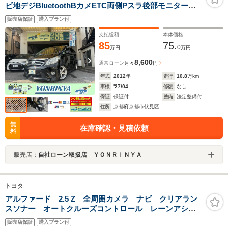
ビ地デジBluetoothBカメETC両側Pスラ後部モニタース
マートキーエンジンPスタフォグウィンカーミラー
販売店保証
購入プラン付
支払総額
本体価格
85
75.
0
万円
万円
8,600
通常ローン
月々
円
年式
2012
年
走行
10.8
万km
車検
'27/04
修復
なし
保証
保証付
整備
法定整備付
住所
京都府京都市伏見区
無
在庫確認・見積依頼
料
販売店：
自社ローン取扱店 ＹＯＮＲＩＮＹＡ
トヨタ
アルファード 2.5 Z 全周囲カメラ ナビ クリアラン
スソナー オートクルーズコントロール レーンアシス
ト 衝突被害軽減システム 両側電動スライドドア オ
販売店保証
購入プラン付
ートマチックハイビーム オートライト LEDヘッドラ