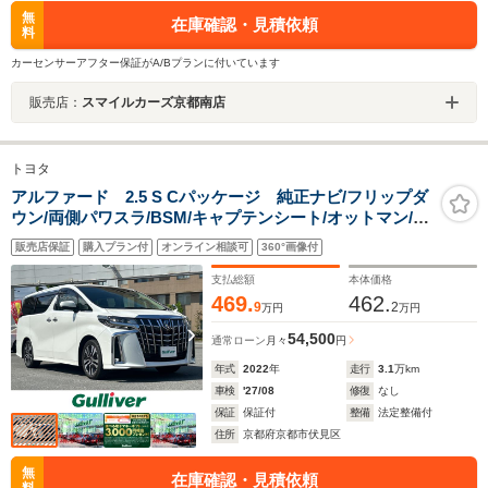
無
在庫確認・見積依頼
料
カーセンサーアフター保証がA/Bプランに付いています
販売店：
スマイルカーズ京都南店
トヨタ
アルファード 2.5 S Cパッケージ 純正ナビ/フリップダ
ウン/両側パワスラ/BSM/キャプテンシート/オットマン/サ
ンルーフ/黒革シート/衝突軽減ブレーキ/パワーバックド
販売店保証
購入プラン付
オンライン相談可
360°画像付
ア/キャプテンシート/オットマン/パワーバックドア/デジ
タルインナーミラー/
支払総額
本体価格
469.
462.
9
2
万円
万円
54,500
通常ローン
月々
円
年式
2022
年
走行
3.1
万km
車検
'27/08
修復
なし
保証
保証付
整備
法定整備付
住所
京都府京都市伏見区
無
在庫確認・見積依頼
料