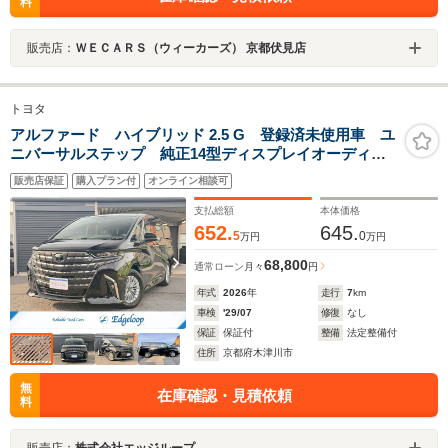
料
販売店：
ＷＥＣＡＲＳ（ウィーカーズ） 京都伏見店
トヨタ
アルファード ハイブリッド 2.5 G 登録済未使用車 ユ
ニバーサルステップ 純正14型ディスプレイオーディ
オ 全周囲カメラ パワーバックドア ダブルツィータ
販売店保証
購入プラン付
オンライン相談可
ー デジタルインナーミラー 両側パワスラ 前後ドラ
レコ BSM LEDヘッド
支払総額
本体価格
652.
645.
5
0
万円
万円
68,800
通常ローン
月々
円
年式
2026
年
走行
7
km
車検
'29/07
修復
なし
保証
保証付
整備
法定整備付
住所
京都府木津川市
無
在庫確認・見積依頼
料