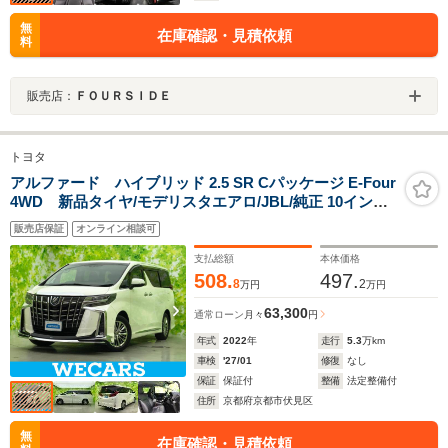
無
在庫確認・見積依頼
料
販売店：
ＦＯＵＲＳＩＤＥ
トヨタ
アルファード ハイブリッド 2.5 SR Cパッケージ E-Four
4WD 新品タイヤ/モデリスタエアロ/JBL/純正 10インチ
SDナビ/デジタルインナーミラー/トヨタセーフティセン
販売店保証
オンライン相談可
ス/両側電動スライドドア/シートヒーター/パノラミックビ
ューモニター
支払総額
本体価格
508.
497.
8
2
万円
万円
63,300
通常ローン
月々
円
年式
2022
年
走行
5.3
万km
車検
'27/01
修復
なし
保証
保証付
整備
法定整備付
住所
京都府京都市伏見区
無
在庫確認・見積依頼