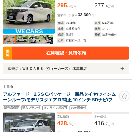
295.
277.
9
4
万円
万円
33,300
通常ローン
月々
円
年式
2019
年
走行
6.4
万km
車検
車検整備付
修復
なし
保証
保証付
整備
法定整備付
住所
京都府木津川市
無
在庫確認・見積依頼
料
販売店：
ＷＥＣＡＲＳ（ウィーカーズ） 木津川店
トヨタ
アルファード 2.5 S Cパッケージ 新品タイヤ/ツインム
ーンルーフ/モデリスタエアロ/純正 10インチ SDナビ/フリ
ップダウンモニター 純正 12.8インチ/両側電動スライドド
販売店保証
購入プラン付
オンライン相談可
360°画像付
ア/エアーシート 前席/シート フルレザー
支払総額
本体価格
428.
416.
8
7
万円
万円