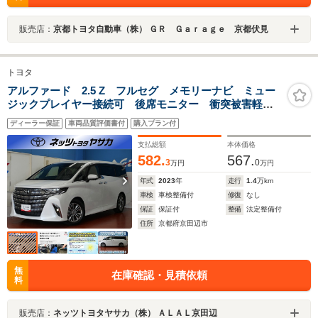
販売店：
京都トヨタ自動車（株） ＧＲ Ｇａｒａｇｅ 京都伏見
トヨタ
アルファード 2.5 Z フルセグ メモリーナビ ミュー
ジックプレイヤー接続可 後席モニター 衝突被害軽減
システム ETC 両側電動スライド LEDヘッドラン
ディーラー保証
車両品質評価書付
購入プラン付
プ 乗車定員7人 3列シート
支払総額
本体価格
582.
567.
3
0
万円
万円
年式
2023
年
走行
1.4
万km
車検
車検整備付
修復
なし
保証
保証付
整備
法定整備付
住所
京都府京田辺市
無
在庫確認・見積依頼
料
販売店：
ネッツトヨタヤサカ（株） ＡＬＡＬ京田辺