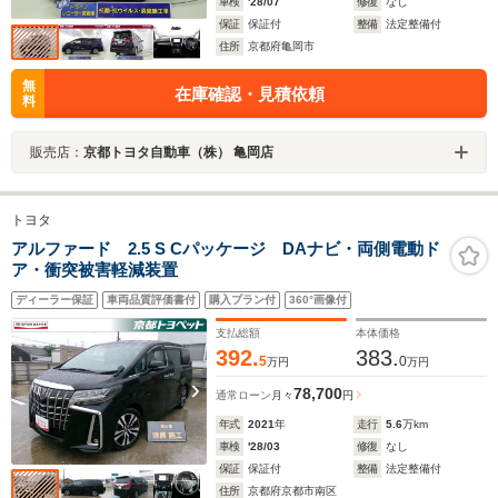
車検
'28/07
修復
なし
保証
保証付
整備
法定整備付
住所
京都府亀岡市
無
在庫確認・見積依頼
料
販売店：
京都トヨタ自動車（株） 亀岡店
トヨタ
アルファード 2.5 S Cパッケージ DAナビ・両側電動ド
ア・衝突被害軽減装置
ディーラー保証
車両品質評価書付
購入プラン付
360°画像付
支払総額
本体価格
392.
383.
5
0
万円
万円
78,700
通常ローン
月々
円
年式
2021
年
走行
5.6
万km
車検
'28/03
修復
なし
保証
保証付
整備
法定整備付
住所
京都府京都市南区