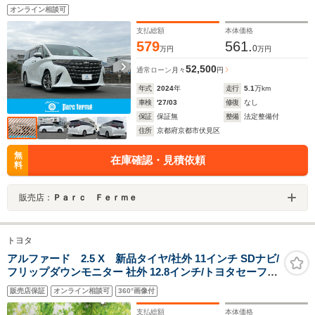
ルインナーミラー パワースライドドア スライドドア
オンライン相談可
サイドステップ パワーバックドア
支払総額
本体価格
579
561.
0
万円
万円
52,500
通常ローン
月々
円
年式
2024
年
走行
5.1
万km
車検
'27/03
修復
なし
保証
保証無
整備
法定整備付
住所
京都府京都市伏見区
無
在庫確認・見積依頼
料
販売店：
Ｐａｒｃ Ｆｅｒｍｅ
トヨタ
アルファード 2.5 X 新品タイヤ/社外 11インチ SDナビ/
フリップダウンモニター 社外 12.8インチ/トヨタセーフテ
ィセンス/両側電動スライドドア/ヘッドランプ
販売店保証
オンライン相談可
360°画像付
LED/Bluetooth接続/ETC
支払総額
本体価格