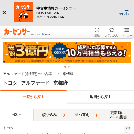
中古車情報カーセンサー
表示
Recruit Co., Ltd.
無料 － Google Play
履歴
お気に入り
メニュー
アルファード(京都府)の中古車・中古車情報
トヨタ アルファード 京都府
一覧から探す
地図から探す
更新時に
63
絞り込み
並べ替え
台
メール受信
トヨタ
PR