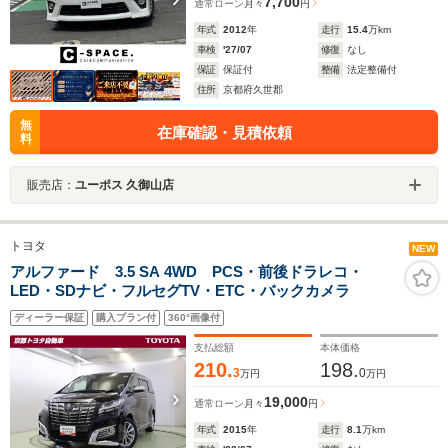
7,700
通常ローン
月々
円
年式
2012
年
走行
15.4
万km
車検
'27/07
修復
なし
保証
保証付
整備
法定整備付
住所
京都府久世郡
無
在庫確認・見積依頼
料
販売店：
ユーポス 久御山店
トヨタ
NEW
アルファード 3.5 SA 4WD PCS・前後ドラレコ・
LED・SDナビ・フルセグTV・ETC・バックカメラ
ディーラー保証
購入プラン付
360°画像付
支払総額
本体価格
210.
198.
3
0
万円
万円
19,000
通常ローン
月々
円
年式
2015
年
走行
8.1
万km