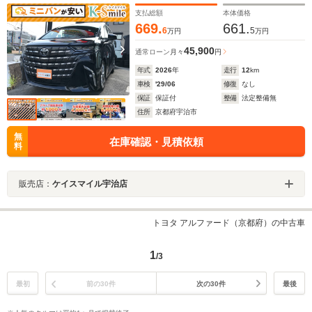
ンプ サンルーフ
支払総額
本体価格
669.
661.
6
5
万円
万円
45,900
通常ローン
月々
円
年式
2026
年
走行
12
km
車検
'29/06
修復
なし
保証
保証付
整備
法定整備無
住所
京都府宇治市
無
在庫確認・見積依頼
料
販売店：
ケイスマイル宇治店
トヨタ アルファード（京都府）の中古車
1
/3
最初
前の30件
次の30件
最後