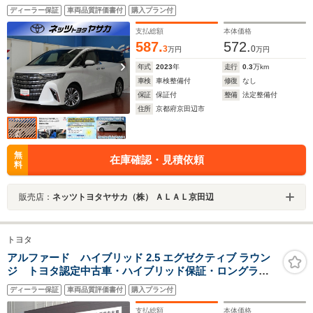
システム ETC 両側電動スライド LEDヘッドラン
ディーラー保証
車両品質評価書付
購入プラン付
プ 乗車定員7人 3列シート
支払総額
本体価格
587.
572.
3
0
万円
万円
年式
2023
年
走行
0.3
万km
車検
車検整備付
修復
なし
保証
保証付
整備
法定整備付
住所
京都府京田辺市
無
在庫確認・見積依頼
料
販売店：
ネッツトヨタヤサカ（株） ＡＬＡＬ京田辺
トヨタ
アルファード ハイブリッド 2.5 エグゼクティブ ラウン
ジ トヨタ認定中古車・ハイブリッド保証・ロングラン
保証1年走行距離無制限付・専用大型ディスプレイオーデ
ディーラー保証
車両品質評価書付
購入プラン付
ィオ・ムーンルーフ・パノラビックビューモニター・
ETC2.0・前後ドラレコ・電子インナーミラー・ワンオー
支払総額
本体価格