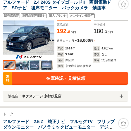
アルファード 2.4 240S タイプゴールドII 両側電動ド
ア SDナビ 後席モニター バックカメラ 禁煙車 ハ
ーフレザーシート スマートキー HIDヘッド ビルトイ
販売店保証
車両品質評価書付
購入プラン付
オンライン相談可
ンETC クルコン 純正18インチアルミ オートライ
ト デュアルエアコン
支払総額
本体価格
192.
180.
8
3
万円
万円
16,000
通常ローン
月々
円
年式
2014
年
走行
4.8
万km
車検
'27/02
修復
なし
保証
保証付
整備
法定整備付
住所
京都府京都市伏見区
無
在庫確認・見積依頼
料
販売店：
ネクステージ 京都伏見店
トヨタ
アルファード 2.5 Z 純正ナビ フルセグTV フリップ
ダウンモニター パノラミックビューモニター デジタ