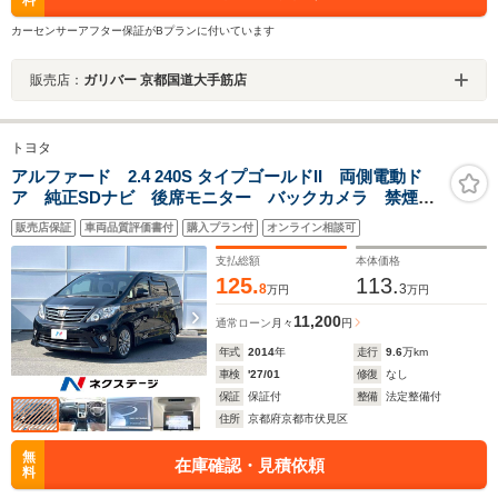
カーセンサーアフター保証がBプランに付いています
販売店：
ガリバー 京都国道大手筋店
トヨタ
アルファード 2.4 240S タイプゴールドII 両側電動ド
ア 純正SDナビ 後席モニター バックカメラ 禁煙
車 電動リアゲート ハーフレザーシート コーナーセ
販売店保証
車両品質評価書付
購入プラン付
オンライン相談可
ンサー スマートキー HIDヘッド ビルトインETC ク
ルコン 純正18インチアルミ
支払総額
本体価格
125.
113.
8
3
万円
万円
11,200
通常ローン
月々
円
年式
2014
年
走行
9.6
万km
車検
'27/01
修復
なし
保証
保証付
整備
法定整備付
住所
京都府京都市伏見区
無
在庫確認・見積依頼
料