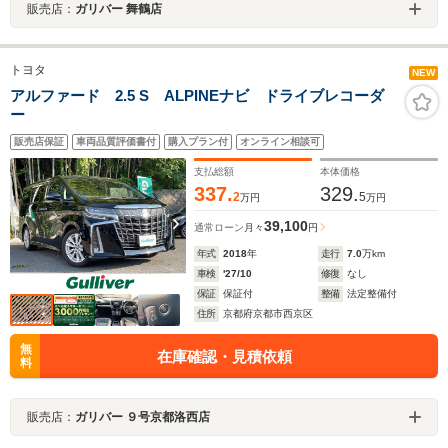
販売店：
ガリバー 舞鶴店
トヨタ
NEW
アルファード 2.5 S ALPINEナビ ドライブレコーダ
ー
販売店保証
車両品質評価書付
購入プラン付
オンライン相談可
支払総額
本体価格
337.
329.
2
5
万円
万円
39,100
通常ローン
月々
円
年式
2018
年
走行
7.0
万km
車検
'27/10
修復
なし
保証
保証付
整備
法定整備付
住所
京都府京都市西京区
無
在庫確認・見積依頼
料
販売店：
ガリバー ９号京都洛西店