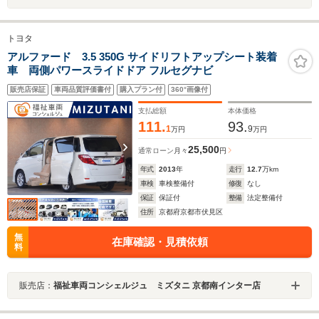
トヨタ
アルファード 3.5 350G サイドリフトアップシート装着
車 両側パワースライドドア フルセグナビ
販売店保証
車両品質評価書付
購入プラン付
360°画像付
支払総額
本体価格
111.
93.
1
9
万円
万円
25,500
通常ローン
月々
円
年式
2013
年
走行
12.7
万km
車検
車検整備付
修復
なし
保証
保証付
整備
法定整備付
住所
京都府京都市伏見区
無
在庫確認・見積依頼
料
販売店：
福祉車両コンシェルジュ ミズタニ 京都南インター店