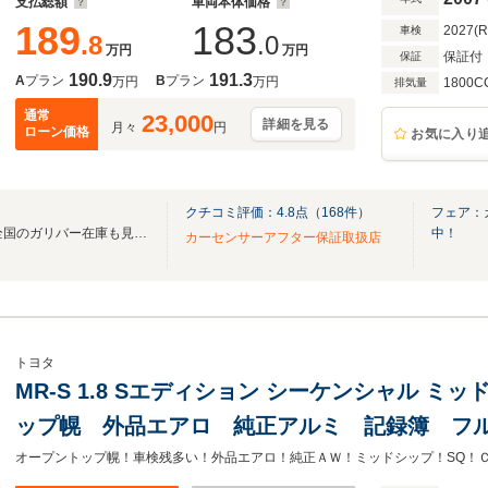
支払総額
車両本体価格
189
183
2027(
車検
.8
.0
万円
万円
保証付
保証
190.9
191.3
A
プラン
B
プラン
万円
万円
1800C
排気量
通常
23,000
詳細を見る
月々
円
ローン価格
お気に入り
クチコミ評価：
4.8
点（
168
件）
フェア：
無料電話は24時間ご案内！！全国のガリバー在庫も見たい方は一括照会が可能です！
中！
カーセンサーアフター保証取扱店
トヨタ
MR-S 1.8 Sエディション シーケンシャル ミ
ップ幌 外品エアロ 純正アルミ 記録簿 フル
ングチェーン式