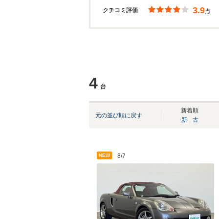
3.9
クチコミ評価
点
4
台
新着順
元の並び順に戻す
新
古
NEW
8/7