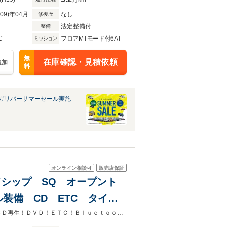
R09)年04月
なし
修復歴
法定整備付
整備
C
フロアMTモード付6AT
ミッション
無
在庫確認・見積依頼
追加
料
ガリバーサマーセール実施
オンライン相談可
販売店保証
ッドシップ SQ オープント
装備 CD ETC タイミ
オープントップ幌！車検残多い！外品エアロ！純正ＡＷ！ミッドシップ！SQ！ＣＤ再生！ＤＶＤ！ＥＴＣ！Ｂｌｕｅｔｏｏｔｈ！キーレス！ＡＢＳ！パワステ！フル装備！Tチェーン式