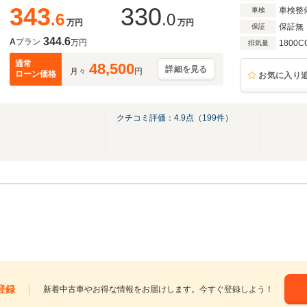
343
330
車検整
車検
.6
.0
万円
万円
保証無
保証
344.6
A
プラン
万円
1800C
排気量
通常
48,500
詳細を見る
月々
円
ローン価格
お気に入り
クチコミ評価：
4.9
点（
199
件）
登録
新着中古車やお得な情報をお届けします。今すぐ登録しよう！