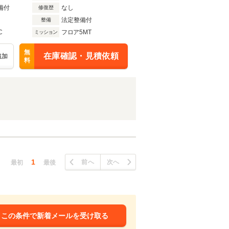
備付
なし
修復歴
法定整備付
整備
C
フロア5MT
ミッション
無
在庫確認・見積依頼
追加
料
1
前へ
次へ
最初
最後
この条件で新着メールを受け取る