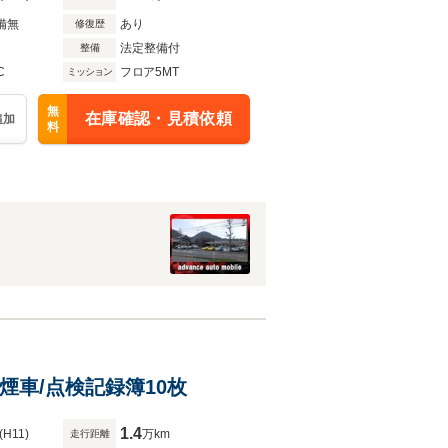
備無
あり
修復歴
法定整備付
整備
C
フロア5MT
ミッション
無
在庫確認・見積依頼
追加
料
/禁煙車/点検記録簿10枚
1.4
(H11)
万km
走行距離