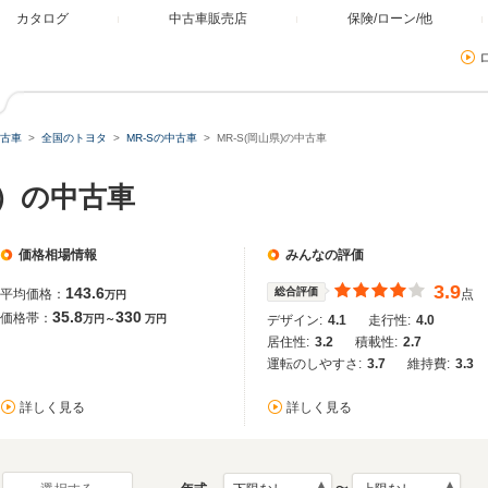
カタログ
中古車販売店
保険/ローン/他
古車
全国のトヨタ
MR-Sの中古車
MR-S(岡山県)の中古車
県）の中古車
価格相場情報
みんなの評価
3.9
143.6
総合評価
平均価格：
点
万円
35.8
330
価格帯：
万円～
万円
デザイン:
4.1
走行性:
4.0
居住性:
3.2
積載性:
2.7
運転のしやすさ:
3.7
維持費:
3.3
詳しく見る
詳しく見る