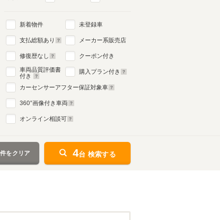
新着物件
未登録車
支払総額あり
メーカー系販売店
修復歴なし
クーポン付き
車両品質評価書
購入プラン付き
付き
カーセンサーアフター保証対象車
360
°画像付き車両
オンライン相談可
4
条件をクリア
台 検索する