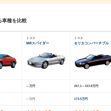
る車種を比較
トヨタ
トヨタ
MRスパイダー
セリカコンバーチブル
円
‐‐‐万円
267.1～323.9万円
‐‐‐万円
173.5万円