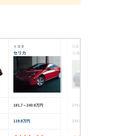
トヨタ
日産
ス
セリカ
シルビアヴァリエッタ
カ
181.7～240.9万円
279.8～289.5万円
14
119.9万円
339.9万円
13