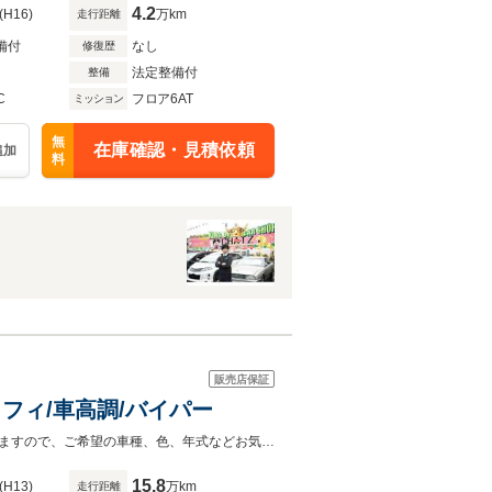
4.2
(H16)
万km
走行距離
備付
なし
修復歴
法定整備付
整備
C
フロア6AT
ミッション
無
在庫確認・見積依頼
追加
料
販売店保証
ディフィ/車高調/バイパー
当店ではお買い得車輌を多数取り揃えております。掲載在庫にないお車もございますので、ご希望の車種、色、年式などお気軽にお電話にてお問合せください♪
15.8
(H13)
万km
走行距離