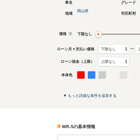
車名
グレード
岡山県
地域
市区町村
価格
下限なし
〜
ローン月々支払い価格
ローン頭金（上限）
本体色
▼ もっと詳細な条件を追加する
MR-S
の基本情報