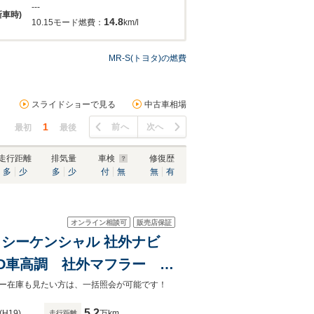
---
新車時)
14.8
10.15モード燃費：
km/l
MR-S(トヨタ)の燃費
スライドショーで見る
中古車相場
1
前へ
次へ
最初
最後
走行距離
排気量
車検
修復歴
多
少
多
少
付
無
無
有
オンライン相談可
販売店保証
ョン シーケンシャル 社外ナビ
RD車高調 社外マフラー レ
 フォグライト ステアリン
ガリバー在庫も見たい方は、一括照会が可能です！
5.2
(H19)
万km
走行距離