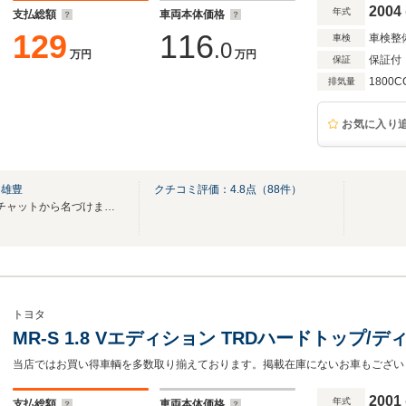
2004
年式
支払総額
車両本体価格
129
116
車検整
車検
.0
万円
万円
保証付
保証
1800C
排気量
お気に入り
）雄豊
クチコミ評価：
4.8
点（
88
件）
チャッツはワイワイガヤガヤ♪チャットから名づけました。楽しい車のテーマパークです
トヨタ
MR-S 1.8 Vエディション TRDハードトップ/
2001
年式
支払総額
車両本体価格