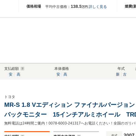
138.5
価格相場
燃費(
平均中古価格：
詳しく見る
万円
支払総額
本体価格
年式
安
高
安
高
新
古
トヨタ
MR-S 1.8 Vエディション ファイナルバージ
バックモニター 15インチアルミホイール T
ザーシート 社外レーダー 純正フロアマット
無料電話は24時間ご案内！0078-6003-241317へお電話ください！全国の
グスイッチ AC Bluetooth フルセグTV
2007
年式