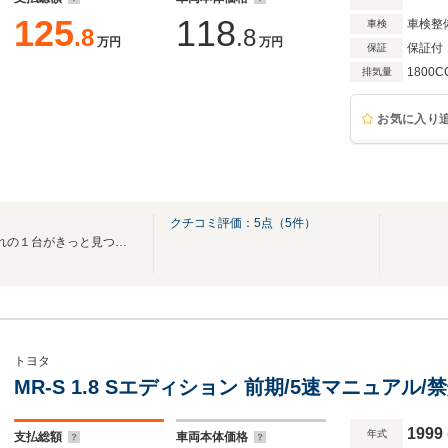
125
118
車検整
車検
.8
.8
万円
万円
保証付
保証
1800C
排気量
お気に入り
クチコミ評価：
5
点（
5
件）
～advance auto mobileなら憧れの１台がきっと見つかる～
トヨタ
MR-S 1.8 Sエディション 前期/5速マニュアル
1999
年式
支払総額
車両本体価格