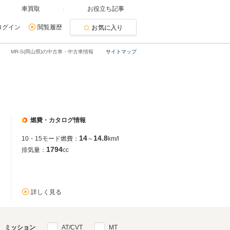
車買取
お役立ち記事
ログイン
閲覧履歴
お気に入り
MR-S(岡山県)の中古車・中古車情報
サイトマップ
燃費・カタログ情報
14
14.8
10・15モード燃費：
～
km/l
1794
排気量：
cc
詳しく見る
ミッション
AT/CVT
MT