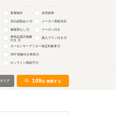
新着物件
未登録車
支払総額あり
メーカー系販売店
修復歴なし
クーポン付き
車両品質評価書
購入プラン付き
付き
カーセンサーアフター保証対象車
360
°画像付き車両
オンライン相談可
109
をクリア
台 検索する