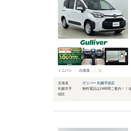
ミニバン
白真珠
北海道
ガリバー 札幌手稲店
札幌市手
稲区