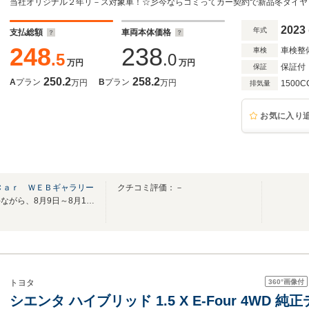
当社オリジナル２年リ－ス対象車！☆彡今ならコミってカー契約で新品冬タイヤ
2023
年式
支払総額
車両本体価格
248
238
車検整
車検
.5
.0
万円
万円
保証付
保証
250.2
258.2
A
プラン
B
プラン
万円
万円
1500C
排気量
お気に入り
Ｃａｒ ＷＥＢギャラリー
クチコミ評価：－
【お休みのお知らせ】誠に勝手ながら、8月9日～8月17日はお休みを頂きます。
360°
画像付
トヨタ
シエンタ ハイブリッド 1.5 X E-Four 4WD