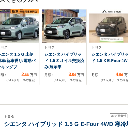
トヨタ
トヨタ
トヨタ
エンタ 1.5 G 未使
シエンタ ハイブリッ
シエンタ ハイブリ
用車/新車香り/電動パ
ド 1.5 Z オイル交換済
ド 1.5 X E-Four 4W
ーキングブ…
み/展示車…
2
3
4
月額：
.66
万円
月額：
.54
万円
月額：
.56
万
（
84
ヵ月リースの場合）
（
84
ヵ月リースの場合）
（
24
ヵ月リースの場
360°
画像付
トヨタ
シエンタ ハイブリッド 1.5 G E-Four 4WD 