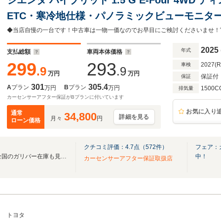
ETC・寒冷地仕様・パノラミックビューモニタ
ア・トヨタセーフティセンス・ブラインドスポ
レコーダー
2025
年式
支払総額
車両本体価格
299
293
2027(
車検
.9
.9
万円
万円
保証付
保証
301
305.4
A
プラン
B
プラン
万円
万円
1500C
排気量
カーセンサーアフター保証がBプランに付いています
お気に入り
通常
34,800
詳細を見る
月々
円
ローン価格
クチコミ評価：
4.7
点（
572
件）
フェア：
無料電話は24時間ご案内！！全国のガリバー在庫も見たい方は一括照会が可能です！
中！
カーセンサーアフター保証取扱店
トヨタ