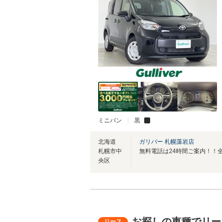
ミニバン
黒
北海道
ガリバー 札幌藻岩店
札幌市中
央区
お探しの車種でリー