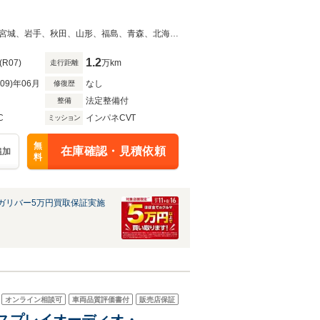
◆当店自慢の一台です！中古車は一物一価なのでお早目にご検討くださいませ！宮城、岩手、秋田、山形、福島、青森、北海道、東京、神奈川、埼玉、千葉で中古車をお探しならガリバーへ！
1.2
(R07)
万km
走行距離
R09)年06月
なし
修復歴
法定整備付
整備
C
インパネCVT
ミッション
無
在庫確認・見積依頼
追加
料
ガリバー5万円買取保証実施
オンライン相談可
車両品質評価書付
販売店保証
 ディスプレイオーディオ・