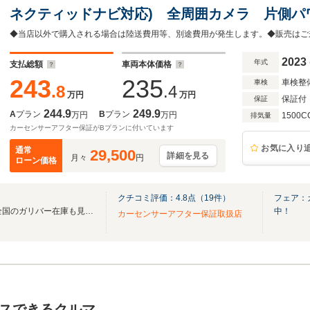
ネクティッドナビ対応) 全周囲カメラ 片側パ
インETC2.0 トヨタセーフティセンス PCS
ントロール PDA BSM
2023
年式
支払総額
車両本体価格
243
235
車検整
車検
.8
.4
万円
万円
保証付
保証
244.9
249.9
A
プラン
B
プラン
万円
万円
1500C
排気量
カーセンサーアフター保証がBプランに付いています
お気に入り
通常
29,500
詳細を見る
月々
円
ローン価格
クチコミ評価：
4.8
点（
19
件）
フェア：
無料電話は24時間ご案内！！全国のガリバー在庫も見たい方は一括照会が可能です！
中！
カーセンサーアフター保証取扱店
スできるクルマ