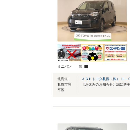
ミニバン
黒
北海道
ＡＧＨトヨタ札幌（株） Ｕ－
札幌市豊
平区