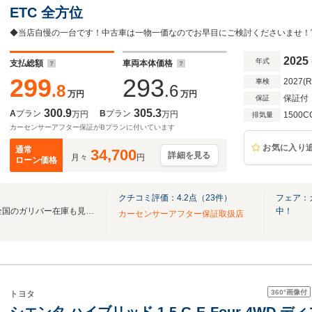
ETC 全方位
2025
年式
支払総額
車両本体価格
299
293
2027(
車検
.8
.6
万円
万円
保証付
保証
300.9
305.3
A
プラン
B
プラン
万円
万円
1500C
排気量
カーセンサーアフター保証がBプランに付いています
お気に入り
通常
34,700
詳細を見る
月々
円
ローン価格
クチコミ評価：
4.2
点（
23
件）
フェア：
無料電話は24時間ご案内！！全国のガリバー在庫も見たい方は一括照会が可能です！
中！
カーセンサーアフター保証取扱店
360°
画像付
トヨタ
シエンタ ハイブリッド 1.5 G E-Four 4WD