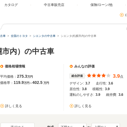
カタログ
中古車販売店
保険/ローン/他
古車
全国のトヨタ
シエンタの中古車
シエンタ(札幌市内)の中古車
幌市内）の中古車
価格相場情報
みんなの評価
3.9
275.3
総合評価
平均価格：
点
万円
119.9
402.5
価格帯：
万円～
万円
デザイン:
3.7
走行性:
3.6
居住性:
3.8
積載性:
3.9
運転のしやすさ:
3.9
維持費:
3.6
詳しく見る
詳しく見る