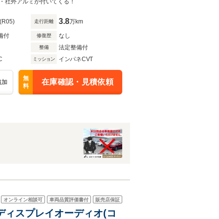
・社外アルミが付いてくる！
3.8
(R05)
万km
走行距離
備付
なし
修復歴
法定整備付
整備
C
インパネCVT
ミッション
無
在庫確認・見積依頼
追加
料
オンライン相談可
車両品質評価書付
販売店保証
 純正ディスプレイオーディオ(コ