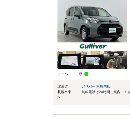
ミニバン
緑
北海道
ガリバー 東雁来店
札幌市東
区