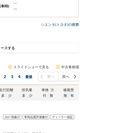
---
新車時)
---
シエンタ(トヨタ)の燃費
リースする
スライドショーで見る
中古車相場
2
3
4
前へ
次へ
最後
走行距離
排気量
車検
修復歴
多
少
多
少
付
無
無
有
360°
画像付
車両品質評価書付
ディーラー保証