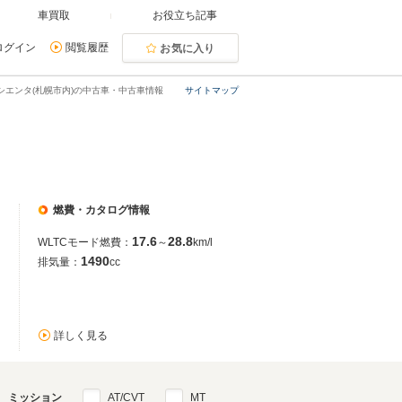
車買取
お役立ち記事
ログイン
閲覧履歴
お気に入り
シエンタ(札幌市内)の中古車・中古車情報
サイトマップ
燃費・カタログ情報
17.6
28.8
WLTCモード燃費：
～
km/l
1490
排気量：
cc
詳しく見る
ミッション
AT/CVT
MT