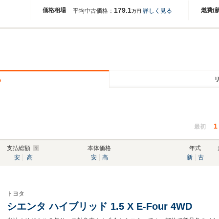
179.1
価格相場
燃費(
平均中古価格：
詳しく見る
万円
る
1
最初
支払総額
本体価格
年式
安
高
安
高
新
古
トヨタ
シエンタ ハイブリッド 1.5 X E-Four 4WD