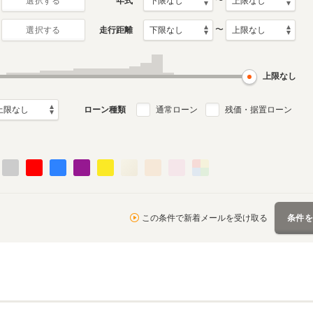
〜
年式
選択する
〜
走行距離
選択する
初代
月～2022年7月
2003年9月～2015年6月
ル
生産モデル
上限なし
ローン種類
通常ローン
残価・据置ローン
この条件で新着メールを受け取る
条件