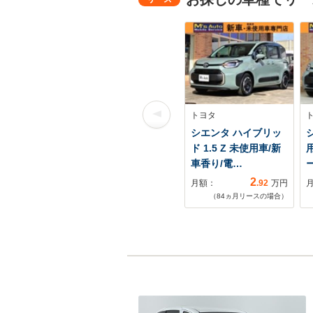
トヨタ
シエンタ ハイブリッ
シ
ド 1.5 Z 未使用車/新
車香り/電…
2
月額：
.92
万円
（
84
ヵ月リースの場合）