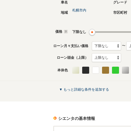
車名
グレード
札幌市内
地域
市区町村
現行
2代目
2022年8月～生産中
2015年7
生産モデ
価格
下限なし
シエンタのカタログを見る
〜
ローン月々支払い価格
ローン頭金（上限）
本体色
▼ もっと詳細な条件を追加する
シエンタ
の基本情報