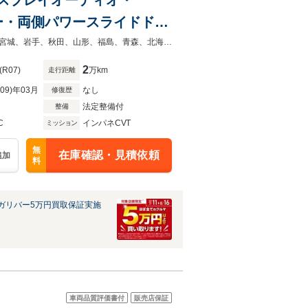
ー・両側パワースライドド
ットモニター・純正ドライブ
◆当店自慢の一台です！中古車は一物一価なのでお早目にご検討くださいませ！宮城、岩手、秋田、山形、福島、青森、北海道、東京、神奈川、埼玉、千葉で中古車をお探しならガリバーへ！
2
(R07)
万km
走行距離
R09)年03月
なし
修復歴
法定整備付
整備
C
インパネCVT
ミッション
無
在庫確認・見積依頼
追加
料
ガリバー5万円買取保証実施
車両品質評価書付
販売店保証