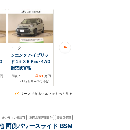
トヨタ
トヨタ
トヨタ
ッ
シエンタ ハイブリッ
シエンタ ハイブリッ
シエンタ 1.5
D
ド 1.5 X E-Four 4WD
ド 1.5 G E-Four 4WD
ス可
衝突被害軽…
衝突被害軽…
4
5
円
月額：
.69
万円
月額：
.02
万円
月額：
合）
（
24
ヵ月リースの場合）
（
24
ヵ月リースの場合）
（
48
ヵ月リ
リースできるクルマをもっと見る
オンライン相談可
車両品質評価書付
販売店保証
寒冷地 両側パワースライド BSM