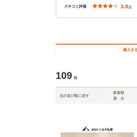
3.9
クチコミ評価
点
購入す
109
台
新着順
元の並び順に戻す
新
古