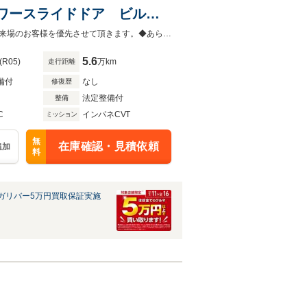
ワースライドドア ビルト
 LDA レーダークルーズコ
◆当店以外で購入される場合は陸送費用等、別途費用が発生します。◆販売はご来場のお客様を優先させて頂きます。◆あらかじめご確認下さい※販売は一般のお客様に限ります。
5.6
(R05)
万km
走行距離
備付
なし
修復歴
法定整備付
整備
C
インパネCVT
ミッション
無
在庫確認・見積依頼
追加
料
ガリバー5万円買取保証実施