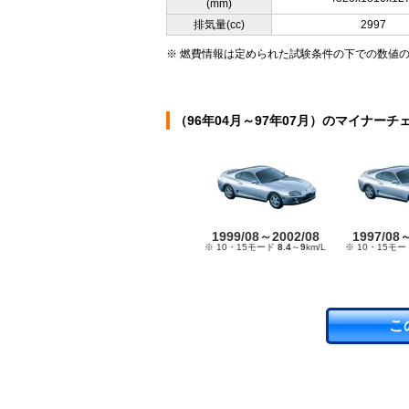
(mm)
排気量(cc)
2997
※ 燃費情報は定められた試験条件の下での数値
（96年04月～97年07月）のマイナーチ
1999/08～2002/08
1997/08
※ 10・15モード
8.4
～
9
km/L
※ 10・15モ
こ