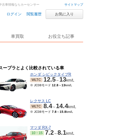
車・中古車情報ならカーセンサー
サイトマップ
ログイン
閲覧履歴
お気に入り
車買取
お役立ち記事
スープラとよく比較されている車
ホンダ シビックタイプR
12.5
13
WLTC
～
km/L
※ JC08モード
12.8
～
13
km/L
レクサス LC
8.4
14.4
WLTC
～
km/L
※ JC08モード
7.8
～
15.8
km/L
マツダ RX-7
7.2
8.1
10・15
～
km/L