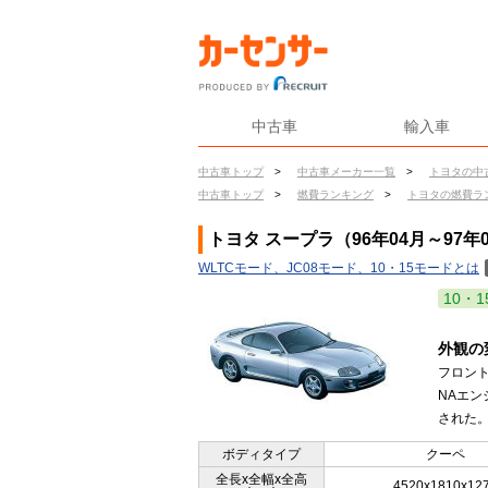
中古車
輸入車
中古車トップ
>
中古車メーカー一覧
>
トヨタの中
中古車トップ
>
燃費ランキング
>
トヨタの燃費ラ
トヨタ スープラ（96年04月～97年
WLTCモード、JC08モード、10・15モードとは
10・1
外観の
フロン
NAエン
された。(
ボディタイプ
クーペ
全長x全幅x全高
4520x1810x12