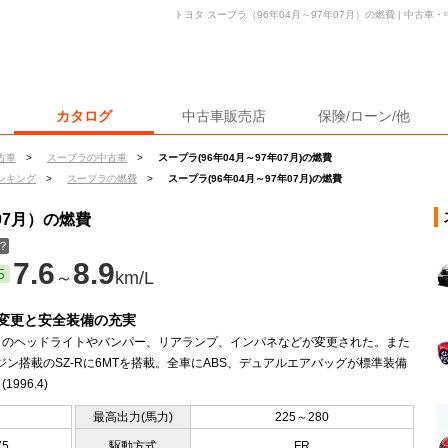
トヨタ スープラ（96年04月～97年07月）の燃費 | 中古
カタログ
中古車販売店
保険/ローン/他
古車
>
スープラの中古車
>
スープラ(96年04月～97年07月)の燃費
ンキング
>
スープラの燃費
>
スープラ(96年04月～97年07月)の燃費
07月）の燃費
？
7.6
8.9
5
～
km/L
変更と安全装備の充実
トのヘッドライトやバンパー、リアランプ、インパネなどが変更された。また
ジン搭載のSZ-Rに6MTを搭載。全車にABS、デュアルエアバッグが標準装備
1996.4)
最高出力(馬力)
225～280
75
駆動方式
FR