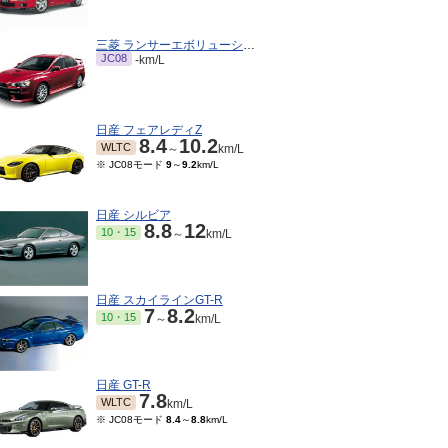
三菱 ランサーエボリューション
JC08
-km/L
日産 フェアレディZ
8.4
10.2
WLTC
～
km/L
※ JC08モード
9
～
9.2
km/L
日産 シルビア
8.8
12
10・15
～
km/L
05～1994/07
モード
7.6
～
8.9
km/L
日産 スカイラインGT-R
7
8.2
10・15
～
km/L
日産 GT-R
7.8
WLTC
km/L
※ JC08モード
8.4
～
8.8
km/L