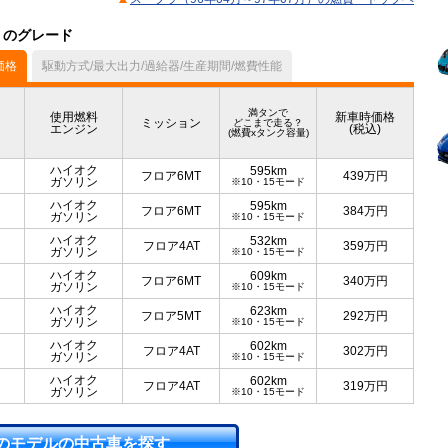
）のグレード
価格
駆動方式/最大出力/過給器/生産期間/燃費性能
満タンで
使用燃料
新車時価格
ミッション
どこまで走る？
エンジン
(税込)
(燃費xタンク容量)
ハイオク
595km
フロア6MT
439
万円
ガソリン
※10・15モード
ハイオク
595km
フロア6MT
384
万円
ガソリン
※10・15モード
ハイオク
532km
フロア4AT
359
万円
ガソリン
※10・15モード
ハイオク
609km
フロア6MT
340
万円
ガソリン
※10・15モード
ハイオク
623km
フロア5MT
292
万円
ガソリン
※10・15モード
ハイオク
602km
フロア4AT
302
万円
ガソリン
※10・15モード
ハイオク
602km
フロア4AT
319
万円
ガソリン
※10・15モード
のモデルの中古車を探す