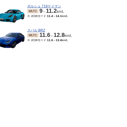
ポルシェ 718ケイマン
9
11.2
WLTC
～
km/L
※ JC08モード
11.4
～
14.1
km/L
スバル BRZ
11.6
12.8
WLTC
～
km/L
※ JC08モード
11.6
～
13.4
km/L