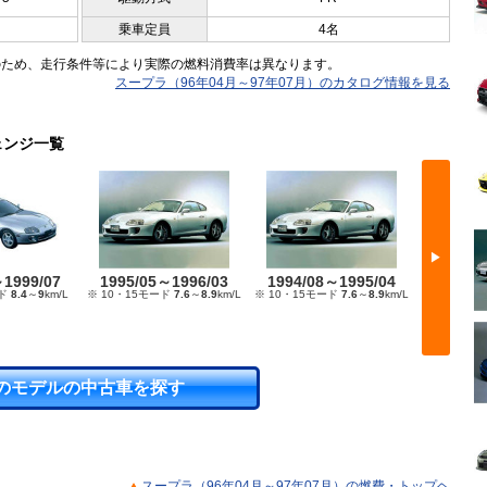
乗車定員
4名
のため、走行条件等により実際の燃料消費率は異なります。
スープラ（96年04月～97年07月）のカタログ情報を見る
ェンジ一覧
▶
～1999/07
1995/05～1996/03
1994/08～1995/04
1993/
ード
8.4
～
9
km/L
※ 10・15モード
7.6
～
8.9
km/L
※ 10・15モード
7.6
～
8.9
km/L
※ 10・15
のモデルの中古車を探す
スープラ（96年04月～97年07月）の燃費・トップヘ