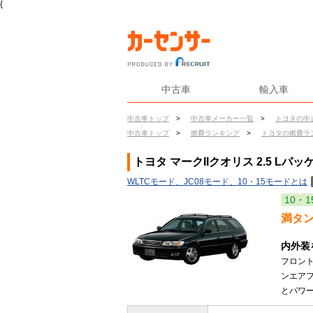
{
中古車
輸入車
中古車トップ
>
中古車メーカー一覧
>
トヨタの中
中古車トップ
>
燃費ランキング
>
トヨタの燃費ラ
トヨタ マークIIクオリス 2.5 Lパ
WLTCモード、JC08モード、10・15モードとは
10・1
満タ
内外装
フロン
ンエアフ
とパワー