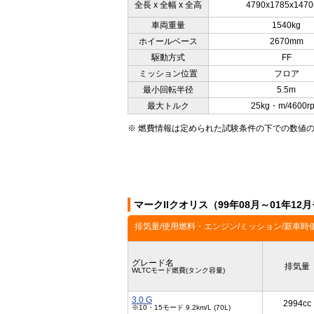
全長 x 全幅 x 全高
4790x1785x147
車両重量
1540kg
ホイールベース
2670mm
駆動方式
FF
ミッション位置
フロア
最小回転半径
5.5m
最大トルク
25kg・m/4600r
※ 燃費情報は定められた試験条件の下での数値
マークIIクオリス（99年08月～01年1
排気量/使用燃料・エンジン/ミッション/新車時
グレード名
排気量
WLTCモード燃費(タンク容量)
3.0 G
2994cc
※10・15モード 9.2km/L (70L)