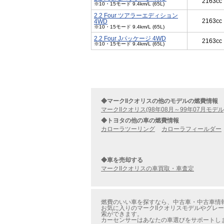
2163cc
※10・15モード 9.4km/L (65L)
2.2 Four ツアラーエディション
2163cc
4WD
※10・15モード 9.4km/L (65L)
2.2 Four Jパッケージ 4WD
2163cc
※10・15モード 9.4km/L (65L)
◆マークIIクオリスの他のモデルの燃費情報
マークIIクオリス(98年08月～99年07月モデル
◆トヨタの他の車の燃費情報
カローラツーリング
カローラフィールダー
◆車を売却する
マークIIクオリスの車買取・車査定
燃費のいい車を探すなら、中古車・中古車情報の
お気に入りのマークIIクオリスモデルやグレー
索ができます。
カーセンサーはあなたの車選びをサポートし