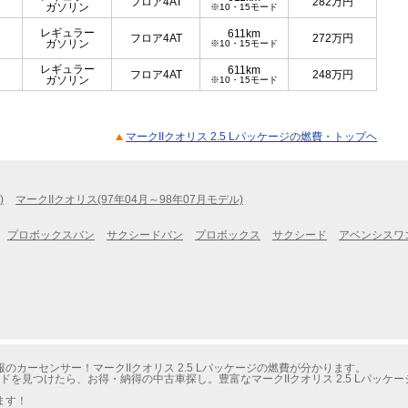
フロア4AT
282
万円
ガソリン
※10・15モード
レギュラー
611km
フロア4AT
272
万円
ガソリン
※10・15モード
レギュラー
611km
フロア4AT
248
万円
ガソリン
※10・15モード
マークIIクオリス 2.5 Lパッケージの燃費・トップヘ
)
マークIIクオリス(97年04月～98年07月モデル)
プロボックスバン
サクシードバン
プロボックス
サクシード
アベンシスワ
カーセンサー！マークIIクオリス 2.5 Lパッケージの燃費が分かります。
ドを見つけたら、お得・納得の中古車探し。豊富なマークIIクオリス 2.5 Lパッ
ます！