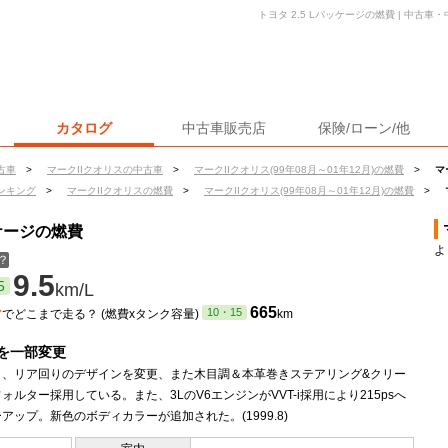
トヨタ 2.5 Lパッケージの燃費 | 中古
カタログ
中古車販売店
保険/ローン/他
古車
>
マークIIクオリスの中古車
>
マークIIクオリス(99年08月～01年12月)の燃費
>
マ
ンキング
>
マークIIクオリスの燃費
>
マークIIクオリス(99年08月～01年12月)の燃費
>
ッケージの燃費
よ
？
9.5
5
km/L
ン
665
10・15
でどこまで走る？ (燃費xタンク容量)
km
を一部変更
ト、リア回りのデザインを変更、また木目調＆本革巻きステアリング&クリー
ォルター採用している。また、3LのV6エンジンがVVT-i採用により215psへ
アップ。新色のボディカラーが追加された。(1999.8)