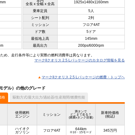
室内
0mm
1925x1480x1160mm
全長 x 全幅 x 全高
乗車定員
5人
シート配列
2列
ミッション
フロア4AT
ドア数
5ドア
最低地上高
145mm
pm
最高出力
200ps/6000rpm
のため、走行条件等により実際の燃料消費率は異なります。
マークIIクオリス 2.5 Lパッケージのカタログ情報を見る
マークIIクオリス 2.5 Lパッケージの燃費・トップヘ
2月モデル）の他のグレード
価格
駆動方式/最大出力/過給器/生産期間/燃費性能
満タンで
使用燃料
新車時価格
ミッション
どこまで走る？
エンジン
(税込)
(燃費xタンク容量)
ハイオク
644km
フロア4AT
345
万円
ガソリン
※10・15モード