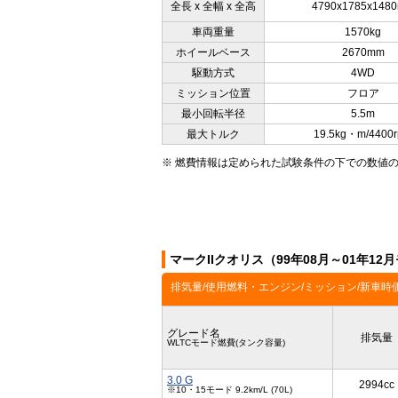
全長 x 全幅 x 全高
4790x1785x148
車両重量
1570kg
ホイールベース
2670mm
駆動方式
4WD
ミッション位置
フロア
最小回転半径
5.5m
最大トルク
19.5kg・m/4400
※ 燃費情報は定められた試験条件の下での数値
マークIIクオリス（99年08月～01年1
排気量/使用燃料・エンジン/ミッション/新車時
グレード名
排気量
WLTCモード燃費(タンク容量)
3.0 G
2994cc
※10・15モード 9.2km/L (70L)