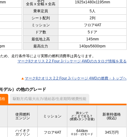
室内
0mm
1925x1480x1195mm
全長 x 全幅 x 全高
乗車定員
5人
シート配列
2列
ミッション
フロア4AT
ドア数
5ドア
最低地上高
145mm
rpm
最高出力
140ps/5600rpm
のため、走行条件等により実際の燃料消費率は異なります。
マークIIクオリス 2.2 Four Jパッケージ 4WDのカタログ情報を見る
マークIIクオリス 2.2 Four Jパッケージ 4WDの燃費・トップヘ
2月モデル）の他のグレード
価格
駆動方式/最大出力/過給器/生産期間/燃費性能
満タンで
使用燃料
新車時価格
ミッション
どこまで走る？
エンジン
(税込)
(燃費xタンク容量)
ハイオク
644km
フロア4AT
345
万円
ガソリン
※10・15モード