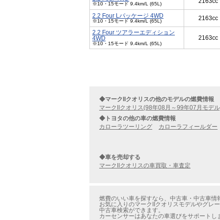
2163cc
※10・15モード 9.4km/L (65L)
2.2 Four Lパッケージ 4WD
2163cc
※10・15モード 9.4km/L (65L)
2.2 Four ツアラーエディション
2163cc
4WD
※10・15モード 9.4km/L (65L)
◆マークIIクオリスの他のモデルの燃費情報
マークIIクオリス(98年08月～99年07月モデル
◆トヨタの他の車の燃費情報
カローラツーリング
カローラフィールダー
◆車を売却する
マークIIクオリスの車買取・車査定
燃費のいい車を探すなら、中古車・中古車情報のカ
お気に入りのマークIIクオリスモデルやグレード
中古車検索ができます。
カーセンサーはあなたの車選びをサポートし