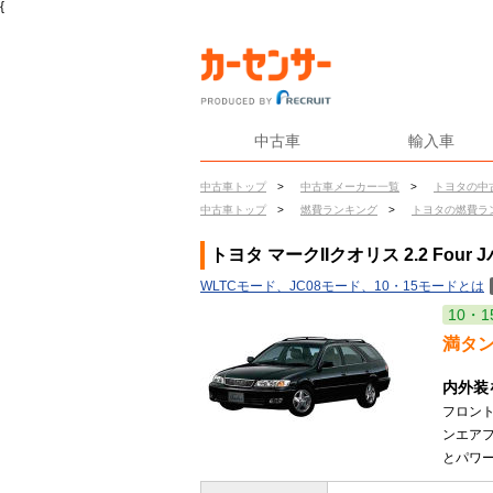
{
中古車
輸入車
中古車トップ
>
中古車メーカー一覧
>
トヨタの中
中古車トップ
>
燃費ランキング
>
トヨタの燃費ラ
トヨタ マークIIクオリス 2.2 Four
WLTCモード、JC08モード、10・15モードとは
10・1
満タ
内外装
フロン
ンエアフ
とパワー