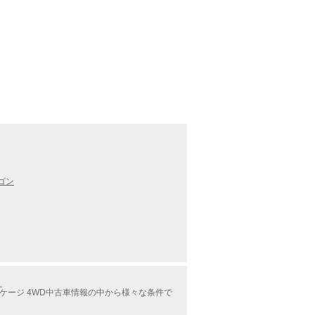
ゴン
す。
パッケージ 4WD中古車情報の中から様々な条件で