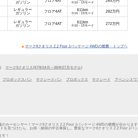
フロア4AT
265
万円
ガソリン
※10・15モード
レギュラー
611km
フロア4AT
282
万円
ガソリン
※10・15モード
レギュラー
611km
フロア4AT
272
万円
ガソリン
※10・15モード
マークIIクオリス 2.2 Four Jパッケージ 4WDの燃費・トップヘ
)
マークIIクオリス(97年04月～98年07月モデル)
プロボックスバン
サクシードバン
プロボックス
サクシード
アベンシスワ
ーセンサー！マークIIクオリス 2.2 Four Jパッケージ 4WDの燃費が分かりま
を見つけたら、お得・納得の中古車探し。豊富なマークIIクオリス 2.2 Four J
ます！