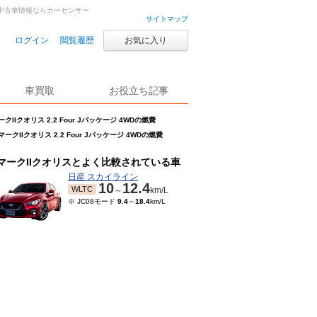
古車・中古車情報ならカーセンサー
サイトマップ
ログイン
閲覧履歴
お気に入り
車買取
お役立ち記事
ークIIクオリス 2.2 Four Jパッケージ 4WDの燃費
マークIIクオリス 2.2 Four Jパッケージ 4WDの燃費
マークIIクオリスとよく比較されている車
日産 スカイライン
10
12.4
WLTC
～
km/L
※ JC08モード
9.4
～
18.4
km/L