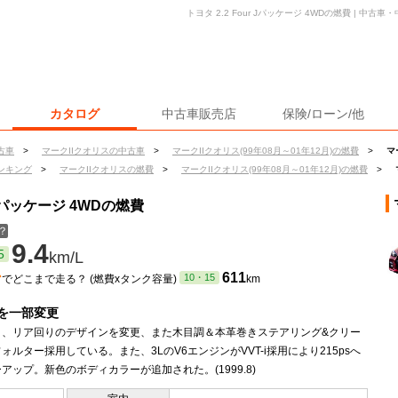
トヨタ 2.2 Four Jパッケージ 4WDの燃費 | 中
カタログ
中古車販売店
保険/ローン/他
古車
>
マークIIクオリスの中古車
>
マークIIクオリス(99年08月～01年12月)の燃費
>
マ
ンキング
>
マークIIクオリスの燃費
>
マークIIクオリス(99年08月～01年12月)の燃費
>
 Jパッケージ 4WDの燃費
？
9.4
5
km/L
ン
611
10・15
でどこまで走る？ (燃費xタンク容量)
km
を一部変更
ト、リア回りのデザインを変更、また木目調＆本革巻きステアリング&クリー
ォルター採用している。また、3LのV6エンジンがVVT-i採用により215psへ
アップ。新色のボディカラーが追加された。(1999.8)