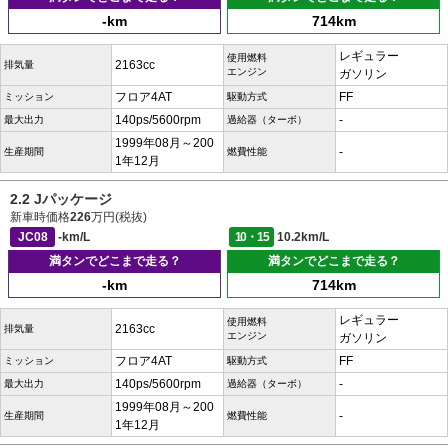
-km
714km
レギュラー
使用燃料
2163cc
排気量
エンジン
ガソリン
フロア4AT
FF
ミッション
駆動方式
140ps/5600rpm
-
最大出力
過給器（ターボ）
1999年08月～200
-
生産期間
燃費性能
1年12月
2.2 Jパッケージ
新車時価格
226
万円(税抜)
JC08
-km/L
10・15
10.2km/L
満タンでどこまで走る？
満タンでどこまで走る？
-km
714km
レギュラー
使用燃料
2163cc
排気量
エンジン
ガソリン
フロア4AT
FF
ミッション
駆動方式
140ps/5600rpm
-
最大出力
過給器（ターボ）
1999年08月～200
-
生産期間
燃費性能
1年12月