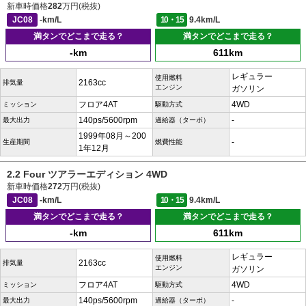
新車時価格
282
万円(税抜)
JC08
-km/L
10・15
9.4km/L
満タンでどこまで走る？
満タンでどこまで走る？
-km
611km
レギュラー
使用燃料
2163cc
排気量
エンジン
ガソリン
フロア4AT
4WD
ミッション
駆動方式
140ps/5600rpm
-
最大出力
過給器（ターボ）
1999年08月～200
-
生産期間
燃費性能
1年12月
2.2 Four ツアラーエディション 4WD
新車時価格
272
万円(税抜)
JC08
-km/L
10・15
9.4km/L
満タンでどこまで走る？
満タンでどこまで走る？
-km
611km
レギュラー
使用燃料
2163cc
排気量
エンジン
ガソリン
フロア4AT
4WD
ミッション
駆動方式
140ps/5600rpm
-
最大出力
過給器（ターボ）