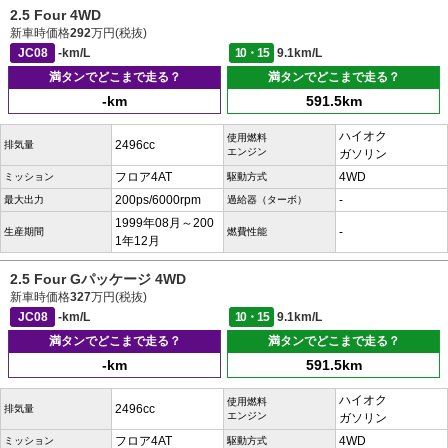
2.5 Four 4WD
新車時価格
292
万円(税抜)
JC08
-km/L
10・15
9.1km/L
満タンでどこまで走る？
満タンでどこまで走る？
-km
591.5km
ハイオク
使用燃料
2496cc
排気量
エンジン
ガソリン
フロア4AT
4WD
ミッション
駆動方式
200ps/6000rpm
-
最大出力
過給器（ターボ）
1999年08月～200
-
生産期間
燃費性能
1年12月
2.5 Four Gパッケージ 4WD
新車時価格
327
万円(税抜)
JC08
-km/L
10・15
9.1km/L
満タンでどこまで走る？
満タンでどこまで走る？
-km
591.5km
ハイオク
使用燃料
2496cc
排気量
エンジン
ガソリン
フロア4AT
4WD
ミッション
駆動方式