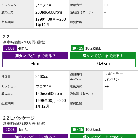
フロア4AT
FF
ミッション
駆動方式
200ps/6000rpm
-
最大出力
過給器（ターボ）
1999年08月～200
-
生産期間
燃費性能
1年12月
2.2
新車時価格
243
万円(税抜)
JC08
-km/L
10・15
10.2km/L
満タンでどこまで走る？
満タンでどこまで走る？
-km
714km
レギュラー
使用燃料
2163cc
排気量
エンジン
ガソリン
フロア4AT
FF
ミッション
駆動方式
140ps/5600rpm
-
最大出力
過給器（ターボ）
1999年08月～200
-
生産期間
燃費性能
1年12月
2.2 Lパッケージ
新車時価格
260
万円(税抜)
JC08
-km/L
10・15
10.2km/L
満タンでどこまで走る？
満タンでどこまで走る？