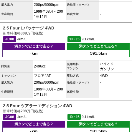
200ps/6000rpm
-
最大出力
過給器（ターボ）
1999年08月～200
-
生産期間
燃費性能
1年12月
2.5 Four Lパッケージ 4WD
新車時価格
308
万円(税抜)
JC08
-km/L
10・15
9.1km/L
満タンでどこまで走る？
満タンでどこまで走る？
-km
591.5km
ハイオク
使用燃料
2496cc
排気量
エンジン
ガソリン
フロア4AT
4WD
ミッション
駆動方式
200ps/6000rpm
-
最大出力
過給器（ターボ）
1999年08月～200
-
生産期間
燃費性能
1年12月
2.5 Four ツアラーエディション 4WD
新車時価格
298
万円(税抜)
JC08
-km/L
10・15
9.1km/L
満タンでどこまで走る？
満タンでどこまで走る？
-km
591.5km