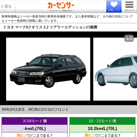
戻る
お気に入り
メニュー
新車時価格はメーカー発表当時の車両本体価格です。また基本情報など、その他の項目について
もメーカー発表時の情報に基いています。
トヨタ マークIIクオリス 2.2 ツアラーエディションの燃費
1/3
99年(H11)8月、MC時の3.0 Gのフロント
JC08モード
10・15モード
-km/L(70L)
10.2km/L(70L)
満タン
でどこまで走る？
満タン
でどこまで走る？