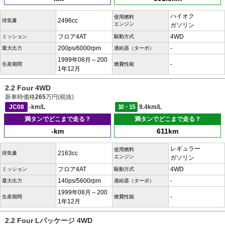
ハイオク
使用燃料
2496cc
排気量
エンジン
ガソリン
フロア4AT
4WD
ミッション
駆動方式
200ps/6000rpm
-
最大出力
過給器（ターボ）
1999年08月～200
-
生産期間
燃費性能
1年12月
2.2 Four 4WD
新車時価格
265
万円(税抜)
JC08
-km/L
10・15
9.4km/L
満タンでどこまで走る？
満タンでどこまで走る？
-km
611km
レギュラー
使用燃料
2163cc
排気量
エンジン
ガソリン
フロア4AT
4WD
ミッション
駆動方式
140ps/5600rpm
-
最大出力
過給器（ターボ）
1999年08月～200
-
生産期間
燃費性能
1年12月
2.2 Four Lパッケージ 4WD