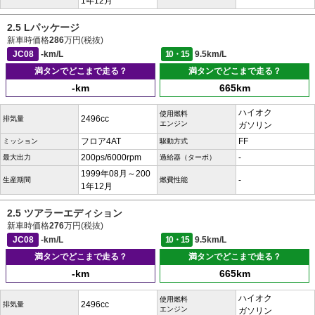
1年12月
2.5 Lパッケージ
新車時価格
286
万円(税抜)
JC08
-km/L
10・15
9.5km/L
満タンでどこまで走る？
満タンでどこまで走る？
-km
665km
ハイオク
使用燃料
2496cc
排気量
エンジン
ガソリン
フロア4AT
FF
ミッション
駆動方式
200ps/6000rpm
-
最大出力
過給器（ターボ）
1999年08月～200
-
生産期間
燃費性能
1年12月
2.5 ツアラーエディション
新車時価格
276
万円(税抜)
JC08
-km/L
10・15
9.5km/L
満タンでどこまで走る？
満タンでどこまで走る？
-km
665km
ハイオク
使用燃料
2496cc
排気量
エンジン
ガソリン