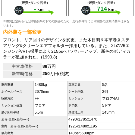
（燃費×タンク容量）
（燃費×タンク容量）
-
714
km
km
※燃費は定められた試験条件の下での数値のため、走行条件等により実際の燃料消費率は異な
ります。
内外装を一部変更
フロント、リア回りのデザインを変更、また木目調＆本革巻きステ
アリング&クリーンエアフォルター採用している。また、3LのV6エ
ンジンがVVT-i採用により215psへとパワーアップ。新色のボディカ
ラーが追加された。(1999.8)
中古車価格
88
万円
250
万円(税抜)
新車時価格
1480kg
5名
車両重量
乗車定員
2670mm
2列
ホイールベース
シート列数
FF
フロア4AT
駆動方式
ミッション
フロア
5ドア
ミッション位置
ドア数
5.5m
145mm
最小回転半径
最低地上高
4790x1785x1470
全長x全幅x全高(mm)
1925x1480x1195
室内 全長x全幅x全高(mm)
140ps/5600rpm
最高出力