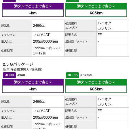
満タンでどこまで走る？
満タンでどこまで走る？
-km
665km
ハイオク
使用燃料
2496cc
排気量
エンジン
ガソリン
フロア4AT
FF
ミッション
駆動方式
200ps/6000rpm
-
最大出力
過給器（ターボ）
1999年08月～200
-
生産期間
燃費性能
1年12月
2.5 Gパッケージ
新車時価格
306
万円(税抜)
JC08
-km/L
10・15
9.5km/L
満タンでどこまで走る？
満タンでどこまで走る？
-km
665km
ハイオク
使用燃料
2496cc
排気量
エンジン
ガソリン
フロア4AT
FF
ミッション
駆動方式
200ps/6000rpm
-
最大出力
過給器（ターボ）
1999年08月～200
-
生産期間
燃費性能