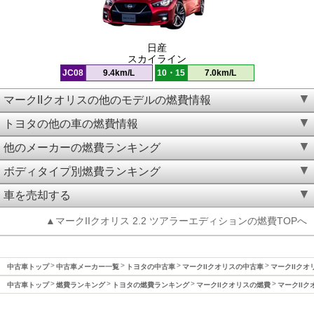
日産
スカイライン
JC08
9.4km/L
10・15
7.0km/L
マークIIクオリスの他のモデルの燃費情報
トヨタの他の車の燃費情報
他のメーカーの燃費ランキング
ボディタイプ別燃費ランキング
車を売却する
▲マークIIクオリス 2.2 ツアラーエディションの燃費TOPへ
中古車トップ
中古車メーカー一覧
トヨタの中古車
マークIIクオリスの中古車
マークIIクオ
中古車トップ
燃費ランキング
トヨタの燃費ランキング
マークIIクオリスの燃費
マークIIク