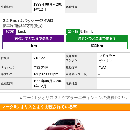
1999年08月～200
-
生産期間
燃費性能
1年12月
2.2 Four Jパッケージ 4WD
新車時価格
248
万円(税抜)
JC08
-km/L
10・15
9.4km/L
満タンでどこまで走る？
満タンでどこまで走る？
-km
611km
レギュラー
使用燃料
2163cc
排気量
エンジン
ガソリン
フロア4AT
4WD
ミッション
駆動方式
140ps/5600rpm
-
最大出力
過給器（ターボ）
1999年08月～200
-
生産期間
燃費性能
1年12月
▲マークIIクオリス 2.2 ツアラーエディションの燃費TOPへ
マークIIクオリスとよく比較されている車