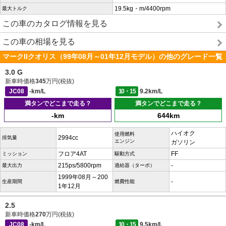
19.5kg・m/4400rpm
最大トルク
この車のカタログ情報を見る
この車の相場を見る
マークIIクオリス（99年08月～01年12月モデル）の他のグレード一覧
3.0 G
新車時価格
345
万円(税抜)
JC08
-km/L
10・15
9.2km/L
満タンでどこまで走る？
満タンでどこまで走る？
-km
644km
ハイオク
使用燃料
2994cc
排気量
エンジン
ガソリン
フロア4AT
FF
ミッション
駆動方式
215ps/5800rpm
-
最大出力
過給器（ターボ）
1999年08月～200
-
生産期間
燃費性能
1年12月
2.5
新車時価格
270
万円(税抜)
JC08
-km/L
10・15
9.5km/L