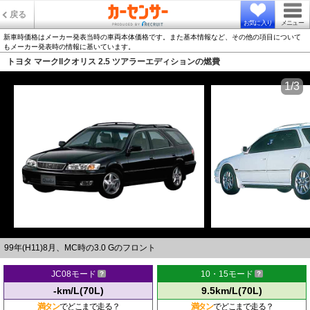
戻る
お気に入り
メニュー
新車時価格はメーカー発表当時の車両本体価格です。また基本情報など、その他の項目について
もメーカー発表時の情報に基いています。
トヨタ マークIIクオリス 2.5 ツアラーエディションの燃費
1/3
99年(H11)8月、MC時の3.0 Gのフロント
JC08モード
10・15モード
-km/L(70L)
9.5km/L(70L)
満タン
でどこまで走る？
満タン
でどこまで走る？