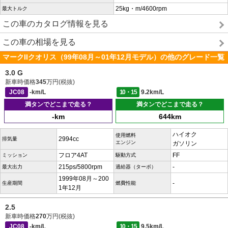
25kg・m/4600rpm
最大トルク
この車のカタログ情報を見る
この車の相場を見る
マークIIクオリス（99年08月～01年12月モデル）の他のグレード一覧
3.0 G
新車時価格
345
万円(税抜)
JC08
-km/L
10・15
9.2km/L
満タンでどこまで走る？
満タンでどこまで走る？
-km
644km
ハイオク
使用燃料
2994cc
排気量
エンジン
ガソリン
フロア4AT
FF
ミッション
駆動方式
215ps/5800rpm
-
最大出力
過給器（ターボ）
1999年08月～200
-
生産期間
燃費性能
1年12月
2.5
新車時価格
270
万円(税抜)
JC08
-km/L
10・15
9.5km/L