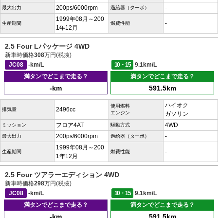
200ps/6000rpm
-
最大出力
過給器（ターボ）
1999年08月～200
-
生産期間
燃費性能
1年12月
2.5 Four Lパッケージ 4WD
新車時価格
308
万円(税抜)
JC08
-km/L
10・15
9.1km/L
満タンでどこまで走る？
満タンでどこまで走る？
-km
591.5km
ハイオク
使用燃料
2496cc
排気量
エンジン
ガソリン
フロア4AT
4WD
ミッション
駆動方式
200ps/6000rpm
-
最大出力
過給器（ターボ）
1999年08月～200
-
生産期間
燃費性能
1年12月
2.5 Four ツアラーエディション 4WD
新車時価格
298
万円(税抜)
JC08
-km/L
10・15
9.1km/L
満タンでどこまで走る？
満タンでどこまで走る？
-km
591.5km