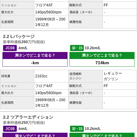
フロア4AT
FF
ミッション
駆動方式
140ps/5600rpm
-
最大出力
過給器（ターボ）
1999年08月～200
-
生産期間
燃費性能
1年12月
2.2 Lパッケージ
新車時価格
260
万円(税抜)
JC08
-km/L
10・15
10.2km/L
満タンでどこまで走る？
満タンでどこまで走る？
-km
714km
レギュラー
使用燃料
2163cc
排気量
エンジン
ガソリン
フロア4AT
FF
ミッション
駆動方式
140ps/5600rpm
-
最大出力
過給器（ターボ）
1999年08月～200
-
生産期間
燃費性能
1年12月
2.2 ツアラーエディション
新車時価格
250
万円(税抜)
JC08
-km/L
10・15
10.2km/L
満タンでどこまで走る？
満タンでどこまで走る？