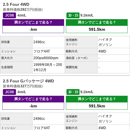
2.5 Four 4WD
新車時価格
292
万円(税抜)
JC08
-km/L
10・15
9.1km/L
満タンでどこまで走る？
満タンでどこまで走る？
-km
591.5km
ハイオク
使用燃料
2496cc
排気量
エンジン
ガソリン
フロア4AT
4WD
ミッション
駆動方式
200ps/6000rpm
-
最大出力
過給器（ターボ）
1999年08月～200
-
生産期間
燃費性能
1年12月
2.5 Four Gパッケージ 4WD
新車時価格
327
万円(税抜)
JC08
-km/L
10・15
9.1km/L
満タンでどこまで走る？
満タンでどこまで走る？
-km
591.5km
ハイオク
使用燃料
2496cc
排気量
エンジン
ガソリン
フロア4AT
4WD
ミッション
駆動方式