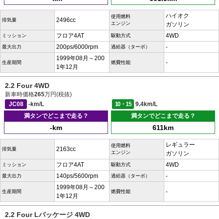
ハイオク
使用燃料
2496cc
排気量
エンジン
ガソリン
フロア4AT
4WD
ミッション
駆動方式
200ps/6000rpm
-
最大出力
過給器（ターボ）
1999年08月～200
-
生産期間
燃費性能
1年12月
2.2 Four 4WD
新車時価格
265
万円(税抜)
JC08
-km/L
10・15
9.4km/L
満タンでどこまで走る？
満タンでどこまで走る？
-km
611km
レギュラー
使用燃料
2163cc
排気量
エンジン
ガソリン
フロア4AT
4WD
ミッション
駆動方式
140ps/5600rpm
-
最大出力
過給器（ターボ）
1999年08月～200
-
生産期間
燃費性能
1年12月
2.2 Four Lパッケージ 4WD