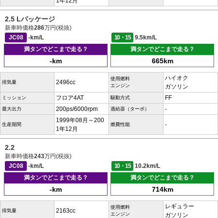
1年12月
2.5 Lパッケージ
新車時価格
286
万円(税抜)
JC08
-km/L
10・15
9.5km/L
満タンでどこまで走る？
満タンでどこまで走る？
-km
665km
ハイオク
使用燃料
2496cc
排気量
エンジン
ガソリン
フロア4AT
FF
ミッション
駆動方式
200ps/6000rpm
-
最大出力
過給器（ターボ）
1999年08月～200
-
生産期間
燃費性能
1年12月
2.2
新車時価格
243
万円(税抜)
JC08
-km/L
10・15
10.2km/L
満タンでどこまで走る？
満タンでどこまで走る？
-km
714km
レギュラー
使用燃料
2163cc
排気量
エンジン
ガソリン