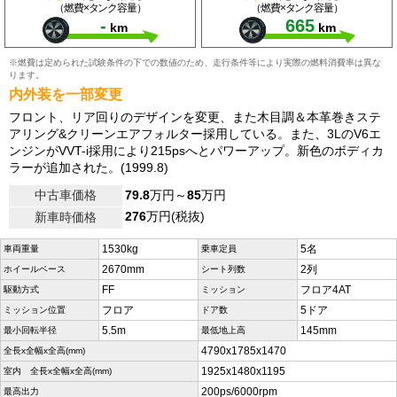
（燃費×タンク容量）
（燃費×タンク容量）
-
665
km
km
※燃費は定められた試験条件の下での数値のため、走行条件等により実際の燃料消費率は異な
ります。
内外装を一部変更
フロント、リア回りのデザインを変更、また木目調＆本革巻きステ
アリング&クリーンエアフォルター採用している。また、3LのV6エ
ンジンがVVT-i採用により215psへとパワーアップ。新色のボディカ
ラーが追加された。(1999.8)
中古車価格
79.8
万円～
85
万円
276
万円(税抜)
新車時価格
1530kg
5名
車両重量
乗車定員
2670mm
2列
ホイールベース
シート列数
FF
フロア4AT
駆動方式
ミッション
フロア
5ドア
ミッション位置
ドア数
5.5m
145mm
最小回転半径
最低地上高
4790x1785x1470
全長x全幅x全高(mm)
1925x1480x1195
室内 全長x全幅x全高(mm)
200ps/6000rpm
最高出力