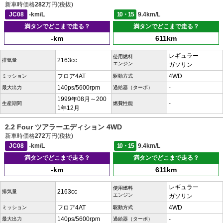
新車時価格
282
万円(税抜)
JC08
-km/L
10・15
9.4km/L
満タンでどこまで走る？
満タンでどこまで走る？
-km
611km
レギュラー
使用燃料
2163cc
排気量
エンジン
ガソリン
フロア4AT
4WD
ミッション
駆動方式
140ps/5600rpm
-
最大出力
過給器（ターボ）
1999年08月～200
-
生産期間
燃費性能
1年12月
2.2 Four ツアラーエディション 4WD
新車時価格
272
万円(税抜)
JC08
-km/L
10・15
9.4km/L
満タンでどこまで走る？
満タンでどこまで走る？
-km
611km
レギュラー
使用燃料
2163cc
排気量
エンジン
ガソリン
フロア4AT
4WD
ミッション
駆動方式
140ps/5600rpm
-
最大出力
過給器（ターボ）