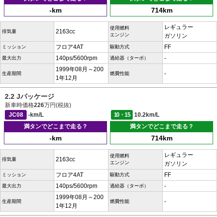
-km
714km
レギュラー
使用燃料
2163cc
排気量
エンジン
ガソリン
フロア4AT
FF
ミッション
駆動方式
140ps/5600rpm
-
最大出力
過給器（ターボ）
1999年08月～200
-
生産期間
燃費性能
1年12月
2.2 Jパッケージ
新車時価格
226
万円(税抜)
JC08
-km/L
10・15
10.2km/L
満タンでどこまで走る？
満タンでどこまで走る？
-km
714km
レギュラー
使用燃料
2163cc
排気量
エンジン
ガソリン
フロア4AT
FF
ミッション
駆動方式
140ps/5600rpm
-
最大出力
過給器（ターボ）
1999年08月～200
-
生産期間
燃費性能
1年12月