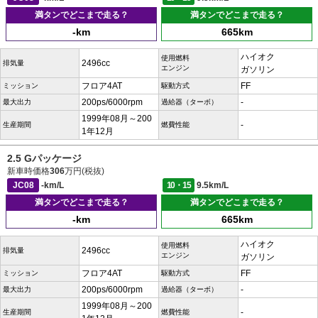
満タンでどこまで走る？
満タンでどこまで走る？
-km
665km
ハイオク
使用燃料
2496cc
排気量
エンジン
ガソリン
フロア4AT
FF
ミッション
駆動方式
200ps/6000rpm
-
最大出力
過給器（ターボ）
1999年08月～200
-
生産期間
燃費性能
1年12月
2.5 Gパッケージ
新車時価格
306
万円(税抜)
JC08
-km/L
10・15
9.5km/L
満タンでどこまで走る？
満タンでどこまで走る？
-km
665km
ハイオク
使用燃料
2496cc
排気量
エンジン
ガソリン
フロア4AT
FF
ミッション
駆動方式
200ps/6000rpm
-
最大出力
過給器（ターボ）
1999年08月～200
-
生産期間
燃費性能