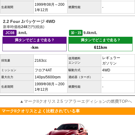
1999年08月～200
-
生産期間
燃費性能
1年12月
2.2 Four Jパッケージ 4WD
新車時価格
248
万円(税抜)
JC08
-km/L
10・15
9.4km/L
満タンでどこまで走る？
満タンでどこまで走る？
-km
611km
レギュラー
使用燃料
2163cc
排気量
エンジン
ガソリン
フロア4AT
4WD
ミッション
駆動方式
140ps/5600rpm
-
最大出力
過給器（ターボ）
1999年08月～200
-
生産期間
燃費性能
1年12月
▲マークIIクオリス 2.5 ツアラーエディションの燃費TOPへ
マークIIクオリスとよく比較されている車