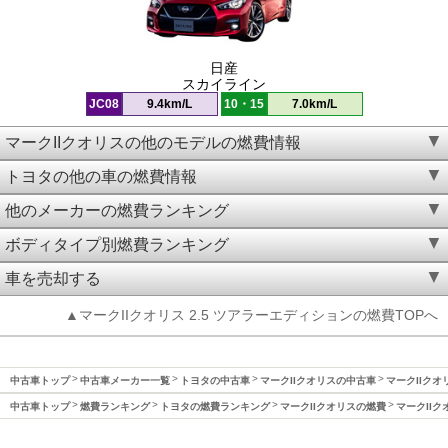
日産
スカイライン
JC08
9.4km/L
10・15
7.0km/L
マークIIクオリスの他のモデルの燃費情報
トヨタの他の車の燃費情報
他のメーカーの燃費ランキング
ボディタイプ別燃費ランキング
車を売却する
▲マークIIクオリス 2.5 ツアラーエディションの燃費TOPへ
中古車トップ
中古車メーカー一覧
トヨタの中古車
マークIIクオリスの中古車
マークIIクオ
中古車トップ
燃費ランキング
トヨタの燃費ランキング
マークIIクオリスの燃費
マークIIク