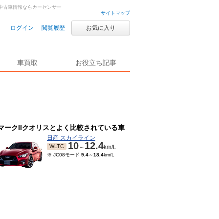
古車・中古車情報ならカーセンサー
サイトマップ
ログイン
閲覧履歴
お気に入り
車買取
お役立ち記事
マークIIクオリスとよく比較されている車
日産 スカイライン
10
12.4
WLTC
～
km/L
※ JC08モード
9.4
～
18.4
km/L