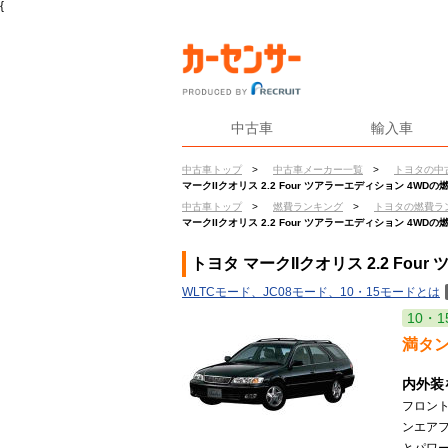
{
中古車
輸入車
中古車トップ
>
中古車メーカー一覧
>
トヨタの中
マークIIクオリス 2.2 Four ツアラーエディション 4WDの
中古車トップ
>
燃費ランキング
>
トヨタの燃費ラ
マークIIクオリス 2.2 Four ツアラーエディション 4WDの
トヨタ マークIIクオリス 2.2 Fo
WLTCモード、JC08モード、10・15モードとは
10・1
満タ
内外装
フロン
ンエアフ