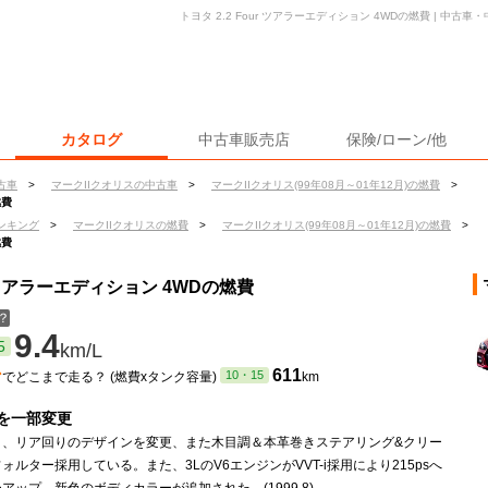
トヨタ 2.2 Four ツアラーエディション 4WDの燃費 | 中
カタログ
中古車販売店
保険/ローン/他
古車
>
マークIIクオリスの中古車
>
マークIIクオリス(99年08月～01年12月)の燃費
>
燃費
ンキング
>
マークIIクオリスの燃費
>
マークIIクオリス(99年08月～01年12月)の燃費
>
燃費
ur ツアラーエディション 4WDの燃費
？
9.4
5
km/L
ン
611
10・15
でどこまで走る？ (燃費xタンク容量)
km
を一部変更
ト、リア回りのデザインを変更、また木目調＆本革巻きステアリング&クリー
ォルター採用している。また、3LのV6エンジンがVVT-i採用により215psへ