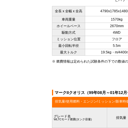
とパワー
全長 x 全幅 x 全高
4790x1785x148
車両重量
1570kg
ホイールベース
2670mm
駆動方式
4WD
ミッション位置
フロア
最小回転半径
5.5m
最大トルク
19.5kg・m/4400
※ 燃費情報は定められた試験条件の下での数値
マークIIクオリス（99年08月～01年1
排気量/使用燃料・エンジン/ミッション/新車時
グレード名
排気量
WLTCモード燃費(タンク容量)