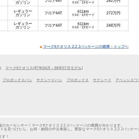
フロア4AT
282
万円
ガソリン
※10・15モード
レギュラー
611km
フロア4AT
272
万円
ガソリン
※10・15モード
レギュラー
611km
フロア4AT
248
万円
ガソリン
※10・15モード
マークIIクオリス 2.2 Jパッケージの燃費・トップヘ
)
マークIIクオリス(97年04月～98年07月モデル)
プロボックスバン
サクシードバン
プロボックス
サクシード
アベンシスワ
カーセンサー！マークIIクオリス 2.2 Jパッケージの燃費が分かります。
ドを見つけたら、お得・納得の中古車探し。豊富なマークIIクオリス 2.2 Jパッ
ます！