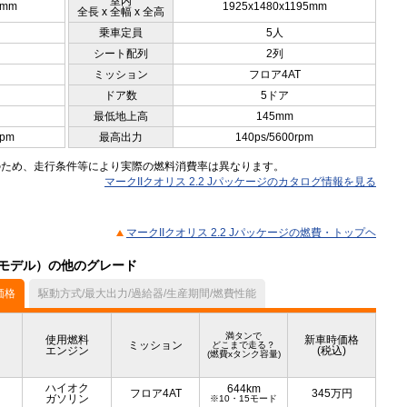
室内
0mm
1925x1480x1195mm
全長 x 全幅 x 全高
乗車定員
5人
シート配列
2列
ミッション
フロア4AT
ドア数
5ドア
最低地上高
145mm
rpm
最高出力
140ps/5600rpm
のため、走行条件等により実際の燃料消費率は異なります。
マークIIクオリス 2.2 Jパッケージのカタログ情報を見る
マークIIクオリス 2.2 Jパッケージの燃費・トップヘ
2月モデル）の他のグレード
価格
駆動方式/最大出力/過給器/生産期間/燃費性能
満タンで
使用燃料
新車時価格
ミッション
どこまで走る？
エンジン
(税込)
(燃費xタンク容量)
ハイオク
644km
フロア4AT
345
万円
ガソリン
※10・15モード