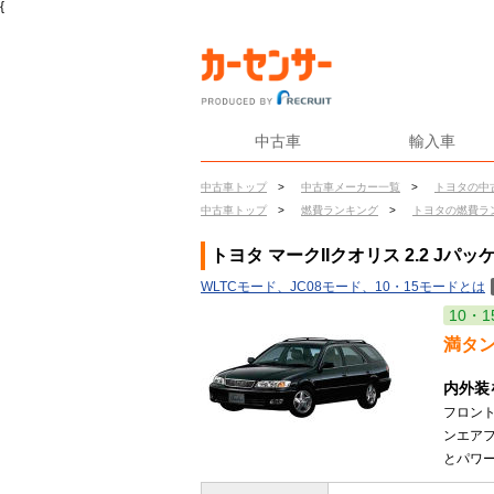
{
中古車
輸入車
中古車トップ
>
中古車メーカー一覧
>
トヨタの中
中古車トップ
>
燃費ランキング
>
トヨタの燃費ラ
トヨタ マークIIクオリス 2.2 Jパ
WLTCモード、JC08モード、10・15モードとは
10・1
満タ
内外装
フロン
ンエアフ
とパワー