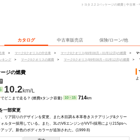
トヨタ 2.2 Jパッケージの燃費 | 中古
カタログ
中古車販売店
保険/ローン/他
古車
>
マークIIクオリスの中古車
>
マークIIクオリス(99年08月～01年12月)の燃費
>
マ
ンキング
>
マークIIクオリスの燃費
>
マークIIクオリス(99年08月～01年12月)の燃費
>
ッケージの燃費
よ
？
10.2
5
km/L
ン
714
10・15
でどこまで走る？ (燃費xタンク容量)
km
を一部変更
ト、リア回りのデザインを変更、また木目調＆本革巻きステアリング&クリー
ォルター採用している。また、3LのV6エンジンがVVT-i採用により215psへ
アップ。新色のボディカラーが追加された。(1999.8)