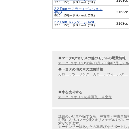
2163cc
※10・15モード 9.4km/L (65L)
2.2 Four ツアラーエディション
2163cc
4WD
※10・15モード 9.4km/L (65L)
2.2 Four Jパッケージ 4WD
2163cc
※10・15モード 9.4km/L (65L)
◆マークIIクオリスの他のモデルの燃費情報
マークIIクオリス(98年08月～99年07月モデル
◆トヨタの他の車の燃費情報
カローラツーリング
カローラフィールダー
◆車を売却する
マークIIクオリスの車買取・車査定
燃費のいい車を探すなら、中古車・中古車情報の
お気に入りのマークIIクオリスモデルやグレー
索ができます。
カーセンサーはあなたの車選びをサポートし