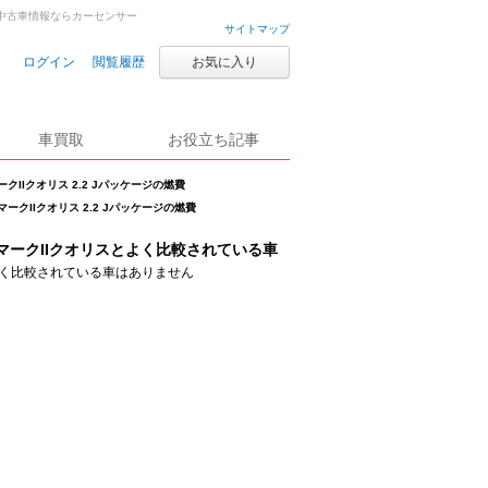
車・中古車情報ならカーセンサー
サイトマップ
ログイン
閲覧履歴
お気に入り
車買取
お役立ち記事
ークIIクオリス 2.2 Jパッケージの燃費
マークIIクオリス 2.2 Jパッケージの燃費
マークIIクオリスとよく比較されている車
く比較されている車はありません