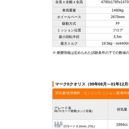
全長 x 全幅 x 全高
4790x1785x147
車両重量
1480kg
ホイールベース
2670mm
駆動方式
FF
ミッション位置
フロア
最小回転半径
5.5m
最大トルク
19.5kg・m/4400
※ 燃費情報は定められた試験条件の下での数値
マークIIクオリス（99年08月～01年1
排気量/使用燃料・エンジン/ミッション/新車時
グレード名
排気量
WLTCモード燃費(タンク容量)
3.0 G
2994cc
※10・15モード 9.2km/L (70L)