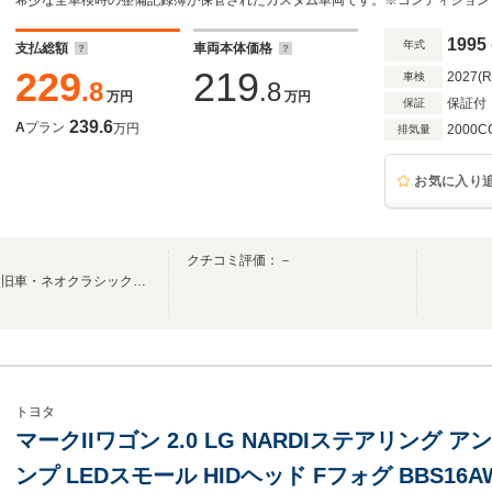
1995
年式
支払総額
車両本体価格
229
219
2027(
車検
.8
.8
万円
万円
保証付
保証
239.6
A
プラン
万円
2000C
排気量
お気に入り
クチコミ評価：－
ＮｅｏＣｌａ（ネオクラ）は、旧車・ネオクラシックカー・ヤングタイマーの専門店です
トヨタ
マークIIワゴン 2.0 LG NARDIステアリング 
ンプ LEDスモール HIDヘッド Fフォグ BBS16A