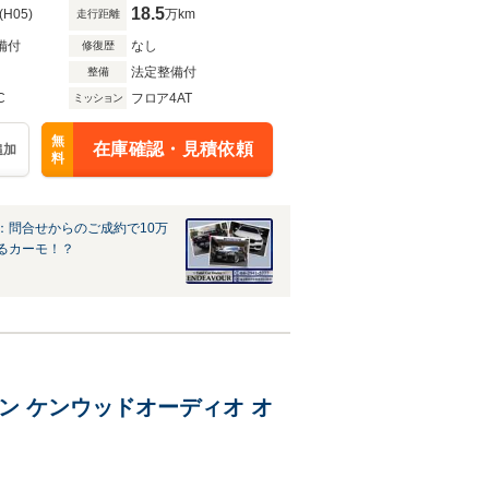
18.5
(H05)
万km
走行距離
備付
なし
修復歴
法定整備付
整備
C
フロア4AT
ミッション
無
在庫確認・見積依頼
追加
料
：問合せからのご成約で10万
るカーモ！？
ダウン ケンウッドオーディオ オ