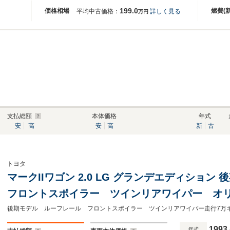
199.0
価格相場
燃費(
平均中古価格：
詳しく見る
万円
支払総額
本体価格
年式
安
高
安
高
新
古
トヨタ
マークIIワゴン 2.0 LG グランデエディショ
フロントスポイラー ツインリアワイパー オ
ス モケットシート オートライト ウッドス
煙車
1993
年式