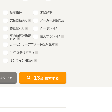
新着物件
未登録車
支払総額あり
メーカー系販売店
修復歴なし
クーポン付き
車両品質評価書
購入プラン付き
付き
カーセンサーアフター保証対象車
360
°画像付き車両
オンライン相談可
13
件をクリア
台 検索する