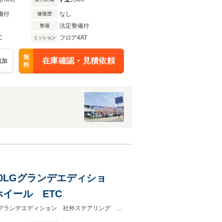
備付
なし
修復歴
法定整備付
整備
C
フロア4AT
ミッション
無
在庫確認・見積依頼
追加
料
2.0LGグランデエディショ
イール ETC
☆要来店予約☆社外ステアリング 社外ホイール 社外オーディオ ETC2.0LGグランデエディション 社外ステアリング 社外オーディオ 社外ホイール ETC