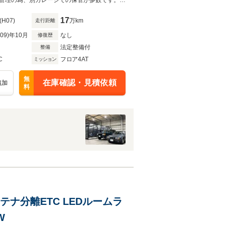
希少な全車検時の整備記録簿が保管されたカスタム車両です。※コンディション管理の為、別ガレージでの保管が多数です。ご来店の際はご連絡をお願い申し上げます。
17
(H07)
万km
走行距離
R09)年10月
なし
修復歴
法定整備付
整備
C
フロア4AT
ミッション
無
在庫確認・見積依頼
追加
料
アンテナ分離ETC LEDルームラ
W