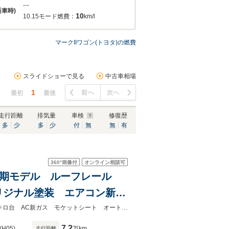
---
新車時)
10
10.15モード燃費：
km/l
マークIIワゴン(トヨタ)の燃費
スライドショーで見る
中古車相場
1
前へ
次へ
最初
最後
走行距離
排気量
車検
修復歴
多
少
多
少
付
無
無
有
360°
画像付
オンライン相談可
ン 後期モデル ルーフレール
リジナル塗装 エアコン新ガ
テアリング 修復歴なし 禁
後期モデル ルーフレール フロントスポイラー ツインリアワイパー走行7万キロ台 AC新ガス モケットシート オートライト ウッドステア 下回り腐食なし 機関良好 禁煙
7.2
(H05)
万km
走行距離