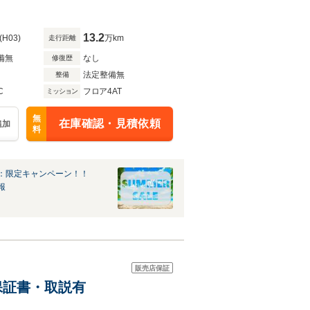
13.2
(H03)
万km
走行距離
備無
なし
修復歴
法定整備無
整備
C
フロア4AT
ミッション
無
在庫確認・見積依頼
追加
料
：限定キャンペーン！！
報
販売店保証
/保証書・取説有