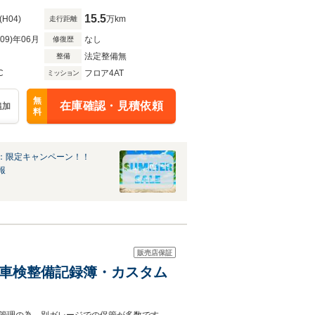
15.5
(H04)
万km
走行距離
R09)年06月
なし
修復歴
法定整備無
整備
C
フロア4AT
ミッション
無
在庫確認・見積依頼
追加
料
：限定キャンペーン！！
報
販売店保証
ン 全車検整備記録簿・カスタム