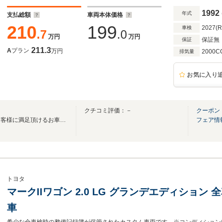
1992
年式
支払総額
車両本体価格
210
199
2027(
車検
.7
.0
万円
万円
保証無
保証
211.3
A
プラン
万円
2000C
排気量
お気に入り
クチコミ評価：－
クーポン
高品質・低価格にこだわり、お客様に満足頂けるお車を厳選してご提供！！
フェア情
トヨタ
マークIIワゴン 2.0 LG グランデエディショ
車