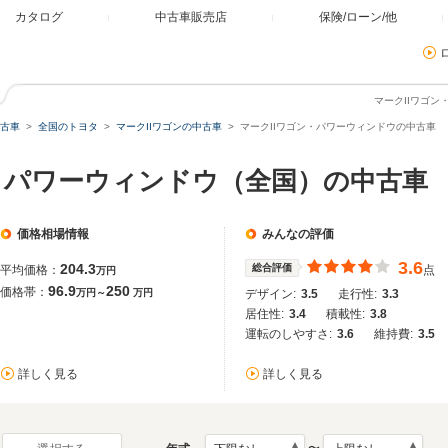
カタログ
中古車販売店
保険/ローン/他
マークIIワゴ
古車
全国のトヨタ
マークIIワゴンの中古車
マークIIワゴン・パワーウィンドウの中古車
ン パワーウィンドウ（全国）の中古車
価格相場情報
みんなの評価
3.6
204.3
総合評価
平均価格：
点
万円
96.9
250
価格帯：
万円～
万円
デザイン:
3.5
走行性:
3.3
居住性:
3.4
積載性:
3.8
運転のしやすさ:
3.6
維持費:
3.5
詳しく見る
詳しく見る