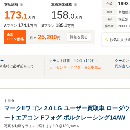
1993
年式
支払総額
車両本体価格
173
158
車検整
車検
.1
.0
万円
万円
保証無
保証
174.1
185.1
A
プラン
B
プラン
万円
万円
2000C
排気量
通常
25,200
詳細を見る
月々
円
ローン価格
お気に入り
バー
クチコミ評価：
4.9
点（
145
件）
クーポン
営業時間10：00～19：00 ご来店時は必ず前もってご連絡をお願い致します。
円が当た
カーセンサーアフター保証取扱店
トヨタ
マークIIワゴン 2.0 LG ユーザー買取車 ロー
ートエアコン Fフォグ ボルクレーシング14AW
写真や動画をラインで送れます! ID:@189gwwiw