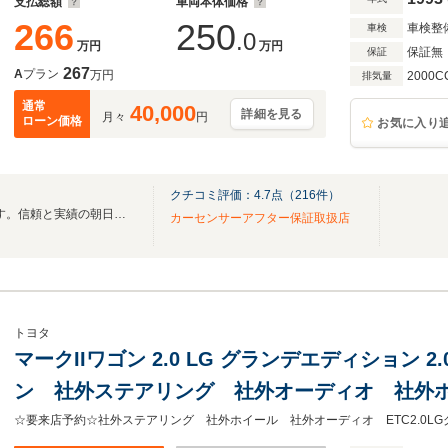
支払総額
車両本体価格
266
250
車検整
車検
.0
万円
万円
保証無
保証
267
A
プラン
万円
2000C
排気量
通常
40,000
詳細を見る
月々
円
ローン価格
お気に入り
クチコミ評価：
4.7
点（
216
件）
創業40年!全国納車対応致します。信頼と実績の朝日オートセンター。
カーセンサーアフター保証取扱店
トヨタ
マークIIワゴン 2.0 LG グランデエディション 
ン 社外ステアリング 社外オーディオ 社外ホ