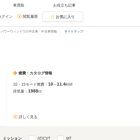
車買取
お役立ち記事
ログイン
閲覧履歴
お気に入り
ン・パワーウィンドウの中古車・中古車情報
サイトマップ
燃費・カタログ情報
10
11.4
10・15モード燃費：
～
km/l
1988
排気量：
cc
詳しく見る
ミッション
AT/CVT
MT