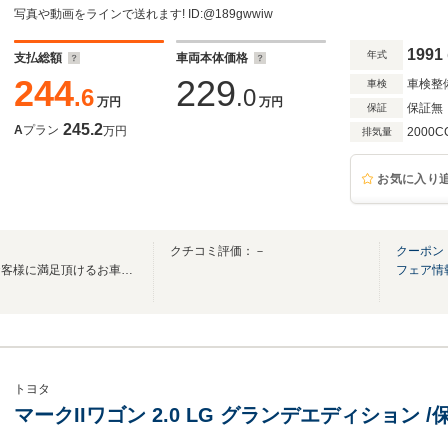
写真や動画をラインで送れます! ID:@189gwwiw
1991
年式
支払総額
車両本体価格
244
229
車検整
車検
.6
.0
万円
万円
保証無
保証
245.2
A
プラン
万円
2000C
排気量
お気に入り
クチコミ評価：－
クーポン
高品質・低価格にこだわり、お客様に満足頂けるお車を厳選してご提供！！
フェア情
トヨタ
マークIIワゴン 2.0 LG グランデエディション 