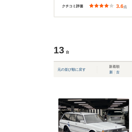
3.6
クチコミ評価
点
13
台
新着順
元の並び順に戻す
新
古