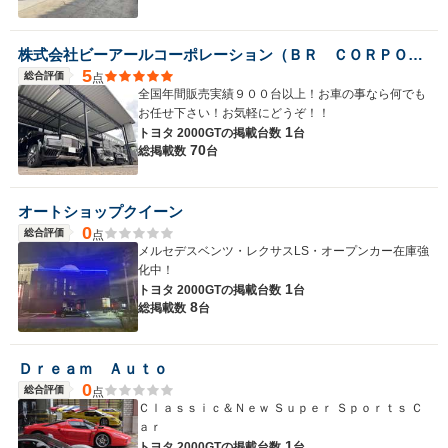
株式会社ビーアールコーポレーション（ＢＲ ＣＯＲＰＯＲＡＴＩＯＮ）
5
総合評価
点
全国年間販売実績９００台以上！お車の事なら何でも
お任せ下さい！お気軽にどうぞ！！
1
トヨタ 2000GTの
掲載台数
台
70
総掲載数
台
オートショップクイーン
0
総合評価
点
メルセデスベンツ・レクサスLS・オープンカー在庫強
化中！
1
トヨタ 2000GTの
掲載台数
台
8
総掲載数
台
Ｄｒｅａｍ Ａｕｔｏ
0
総合評価
点
Ｃｌａｓｓｉｃ＆Ｎｅｗ Ｓｕｐｅｒ Ｓｐｏｒｔｓ Ｃ
ａｒ
1
トヨタ 2000GTの
掲載台数
台