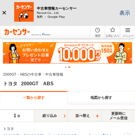
中古車情報カーセンサー
表示
Recruit Co., Ltd.
無料 － Google Play
履歴
お気に入り
メニュー
2000GT・ABSの中古車・中古車情報
トヨタ 2000GT ABS
一覧から探す
地図から探す
更新時に
1
絞り込み
並べ替え
台
メール受信
トヨタ