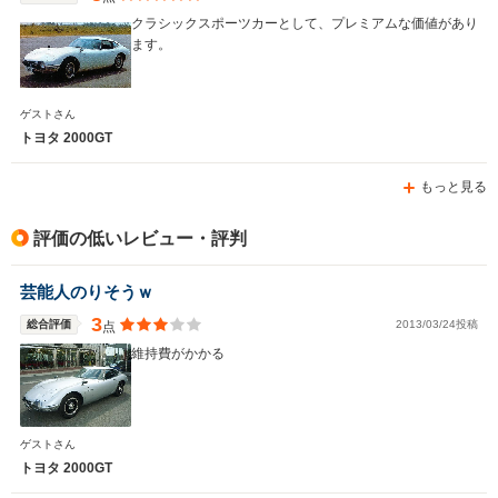
16.5～16.
クラシックスポーツカーとして、プレミアムな価値があり
└市街地:1
ます。
18.2km/L
WLTCモード
-
-
└郊外:17.
燃費
17.4km/L
ゲストさん
└高速道路:
トヨタ 2000GT
15.9km/L
もっと見る
排気量
1587～1998cc
1998cc
1496cc
駆動方式
FF
MR
FF
評価の低いレビュー・評判
芸能人のりそうｗ
3
総合評価
2013/03/24投稿
点
維持費がかかる
ゲストさん
トヨタ 2000GT