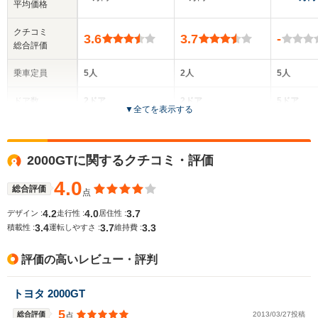
平均価格
クチコミ
3.6
3.7
-
総合評価
乗車定員
5人
2人
5人
ドア数
2ドア
2ドア
5ドア
▼
全てを表示する
全高
全高
全
1.3m
1.25m
1.
2000GTに関するクチコミ・評価
4.0
総合評価
点
全幅
全幅
全
サイズ
1.69m
1.7m
1
4.2
4.0
3.7
デザイン :
走行性 :
居住性 :
全長
全長
(全長x全幅x全高)
3.4
3.7
3.3
積載性 :
運転しやすさ :
維持費 :
4.42m
4.17m
4
評価の高いレビュー・評判
ホイールベース
ホイールベース
ホイー
トヨタ 2000GT
-m
-m
5
総合評価
2013/03/27投稿
点