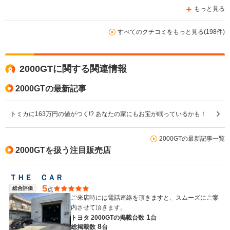
もっと見る
すべてのクチコミをもっと見る(198件)
2000GTに関する関連情報
2000GTの最新記事
トミカに163万円の値がつく!? あなたの家にもお宝が眠っているかも！
2000GTの最新記事一覧
2000GTを扱う注目販売店
ＴＨＥ ＣＡＲ
5
総合評価
点
ご来店時には電話連絡を頂きますと、スムーズにご案
内させて頂きます。
1
トヨタ 2000GTの
掲載台数
台
8
総掲載数
台