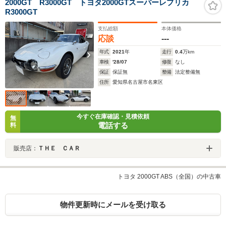
2000GT R3000GT トヨタ2000GTスーパーレプリカ
R3000GT
支払総額
本体価格
応談
---
年式
2021
年
走行
0.4
万km
車検
'28/07
修復
なし
保証
保証無
整備
法定整備無
住所
愛知県名古屋市名東区
今すぐ在庫確認・見積依頼
無
電話する
料
販売店：
ＴＨＥ ＣＡＲ
トヨタ 2000GT ABS（全国）の中古車
物件更新時にメールを受け取る