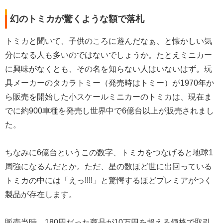
幻のトミカが驚くような額で落札
トミカと聞いて、子供のころに遊んだなぁ、と懐かしい気
分になる人も多いのではないでしょうか。たとえミニカー
に興味がなくとも、その名を知らない人はいないはず。玩
具メーカーのタカラトミー（発売時はトミー）が1970年か
ら販売を開始した小スケールミニカーのトミカは、現在ま
でに約900車種を発売し世界中で6億台以上が販売されまし
た。
ちなみに6億台というこの数字、トミカをつなげると地球1
周強になるんだとか。ただ、星の数ほど世に出回っている
トミカの中には「えっ!!!!」と驚愕するほどプレミアがつく
製品が存在します。
販売当時、180円だった商品が10万円を超える価格で取引