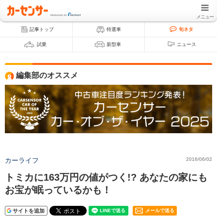
メニュー
記事トップ
特選車
旬ネタ
試乗
新型車
ニュース
編集部のオススメ
カーライフ
2016/06/02
トミカに163万円の値がつく!? あなたの家にも
お宝が眠っているかも！
サイトを追加
メールで送る