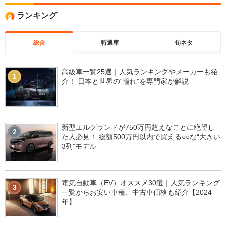
ランキング
総合
特選車
旬ネタ
高級車一覧25選｜人気ランキングやメーカーも紹
1
介！ 日本と世界の“憧れ”を専門家が解説
新型エルグランドが750万円超えなことに絶望し
2
た人必見！ 総額500万円以内で買える○○な“大きい
3列”モデル
電気自動車（EV）オススメ30選｜人気ランキング
3
一覧からお安い車種、中古車価格も紹介【2024
年】