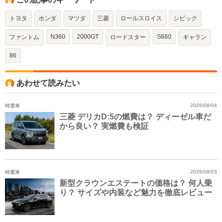
トヨタ
ホンダ
マツダ
三菱
ロールスロイス
シビック
N360
2000GT
S660
ファントム
ロードスター
ギャラン
86
あわせて読みたい
特選車
2026/08/04
三菱 デリカD:5の燃費は？ ディーゼル車だ
から良い？ 実燃費も検証
特選車
2026/08/03
新型クラウンエステートの価格は？ 何人乗
り？ サイズや内装など魅力を徹底レビュー