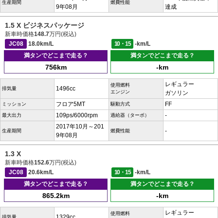
生産期間
燃費性能
9年08月
達成
1.5 X ビジネスパッケージ
新車時価格
148.7
万円(税込)
JC08
18.0km/L
10・15
-km/L
満タンでどこまで走る？
満タンでどこまで走る？
756km
-km
レギュラー
使用燃料
1496cc
排気量
エンジン
ガソリン
フロア5MT
FF
ミッション
駆動方式
109ps/6000rpm
-
最大出力
過給器（ターボ）
2017年10月～201
-
生産期間
燃費性能
9年08月
1.3 X
新車時価格
152.6
万円(税込)
JC08
20.6km/L
10・15
-km/L
満タンでどこまで走る？
満タンでどこまで走る？
865.2km
-km
レギュラー
使用燃料
1329cc
排気量