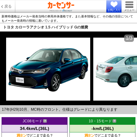
戻る
お気に入り
メニュー
新車時価格はメーカー発表当時の車両本体価格です。また基本情報など、その他の項目について
もメーカー発表時の情報に基いています。
トヨタ カローラアクシオ 1.5 ハイブリッド Gの燃費
1/3
17年(H29)10月、MC時のフロント。仕様はグレードにより異なります
JC08モード
10・15モード
34.4km/L(36L)
-km/L(36L)
満タン
でどこまで走る？
満タン
でどこまで走る？