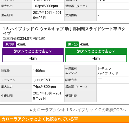
103ps/6000rpm
-
最大出力
過給器（ターボ）
2017年10月～201
-
生産期間
燃費性能
9年08月
1.5 ハイブリッド G ウェルキャブ 助手席回転スライドシート車 Bタ
イプ
新車時価格
234.8
万円(税抜)
JC08
-km/L
10・15
-km/L
満タンでどこまで走る？
満タンでどこまで走る？
-km
-km
レギュラー
使用燃料
1496cc
排気量
エンジン
ハイブリッド
フロアCVT
FF
ミッション
駆動方式
74ps/4800rpm
-
最大出力
過給器（ターボ）
2017年10月～201
-
生産期間
燃費性能
9年08月
▲カローラアクシオ 1.5 ハイブリッド Gの燃費TOPへ
カローラアクシオとよく比較されている車