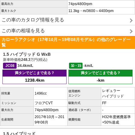
74ps/4800rpm
最高出力
11.3kg・m/3600～4400rpm
最大トルク
この車のカタログ情報を見る
この車の相場を見る
カローラアクシオ（17年10月～19年08月モデル）の他のグレード一
覧
1.5 ハイブリッド G WxB
新車時価格
248.3
万円(税込)
JC08
34.4km/L
10・15
-km/L
満タンでどこまで走る？
満タンでどこまで走る？
1238.4km
-km
レギュラー
使用燃料
1496cc
排気量
エンジン
ハイブリッド
フロアCVT
FF
ミッション
駆動方式
74ps/4800rpm
-
最大出力
過給器（ターボ）
2017年10月～201
H32年度燃費基準
生産期間
燃費性能
9年08月
+50%達成
1.5 ハイブリッド