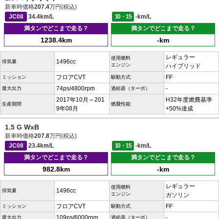
新車時価格
207.4
万円(税込)
JC08
34.4km/L
10・15
-km/L
満タンでどこまで走る？
満タンでどこまで走る？
1238.4km
-km
レギュラー
使用燃料
1496cc
排気量
エンジン
ハイブリッド
フロアCVT
FF
ミッション
駆動方式
74ps/4800rpm
-
最大出力
過給器（ターボ）
2017年10月～201
H32年度燃費基準
生産期間
燃費性能
9年08月
+50%達成
1.5 G WxB
新車時価格
207.8
万円(税込)
JC08
23.4km/L
10・15
-km/L
満タンでどこまで走る？
満タンでどこまで走る？
982.8km
-km
レギュラー
使用燃料
1496cc
排気量
エンジン
ガソリン
フロアCVT
FF
ミッション
駆動方式
109ps/6000rpm
-
最大出力
過給器（ターボ）