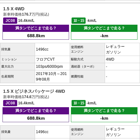
1.5 X 4WD
新車時価格
176.7
万円(税込)
JC08
16.4km/L
10・15
-km/L
満タンでどこまで走る？
満タンでどこまで走る？
688.8km
-km
レギュラー
使用燃料
1496cc
排気量
エンジン
ガソリン
フロアCVT
4WD
ミッション
駆動方式
103ps/6000rpm
-
最大出力
過給器（ターボ）
2017年10月～201
-
生産期間
燃費性能
9年08月
1.5 X ビジネスパッケージ 4WD
新車時価格
174.6
万円(税込)
JC08
16.4km/L
10・15
-km/L
満タンでどこまで走る？
満タンでどこまで走る？
688.8km
-km
レギュラー
使用燃料
1496cc
排気量
エンジン
ガソリン