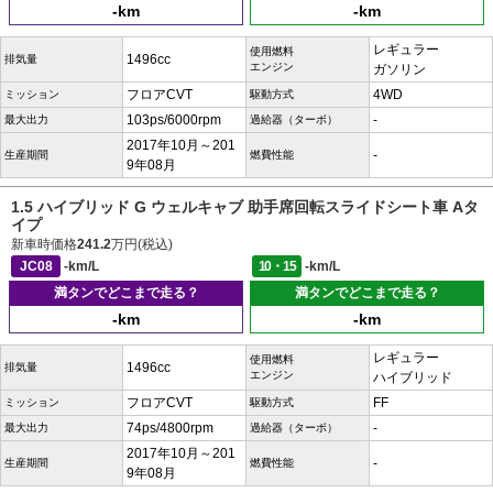
-km
-km
レギュラー
使用燃料
1496cc
排気量
エンジン
ガソリン
フロアCVT
4WD
ミッション
駆動方式
103ps/6000rpm
-
最大出力
過給器（ターボ）
2017年10月～201
-
生産期間
燃費性能
9年08月
1.5 ハイブリッド G ウェルキャブ 助手席回転スライドシート車 Aタ
イプ
新車時価格
241.2
万円(税込)
JC08
-km/L
10・15
-km/L
満タンでどこまで走る？
満タンでどこまで走る？
-km
-km
レギュラー
使用燃料
1496cc
排気量
エンジン
ハイブリッド
フロアCVT
FF
ミッション
駆動方式
74ps/4800rpm
-
最大出力
過給器（ターボ）
2017年10月～201
-
生産期間
燃費性能
9年08月