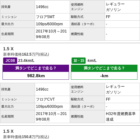
レギュラー
使用燃料
1496cc
排気量
エンジン
ガソリン
フロア5MT
FF
ミッション
駆動方式
109ps/6000rpm
-
最大出力
過給器（ターボ）
2017年10月～201
-
生産期間
燃費性能
9年08月
1.5 X
新車時価格
162.5
万円(税込)
JC08
23.4km/L
10・15
-km/L
満タンでどこまで走る？
満タンでどこまで走る？
982.8km
-km
レギュラー
使用燃料
1496cc
排気量
エンジン
ガソリン
フロアCVT
FF
ミッション
駆動方式
109ps/6000rpm
-
最大出力
過給器（ターボ）
2017年10月～201
H32年度燃費基準
生産期間
燃費性能
9年08月
達成
1.5 X
新車時価格
150.8
万円(税込)