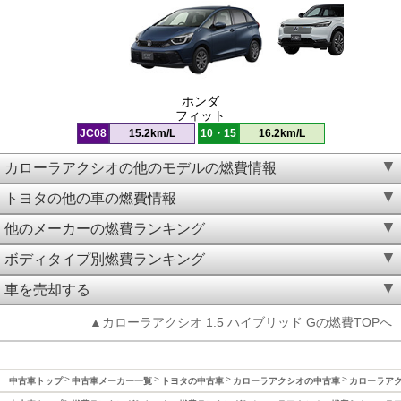
ホンダ
フィット
JC08
15.2km/L
10・15
16.2km/L
カローラアクシオの他のモデルの燃費情報
トヨタの他の車の燃費情報
他のメーカーの燃費ランキング
ボディタイプ別燃費ランキング
車を売却する
▲カローラアクシオ 1.5 ハイブリッド Gの燃費TOPへ
中古車トップ
中古車メーカー一覧
トヨタの中古車
カローラアクシオの中古車
カローラアクシ