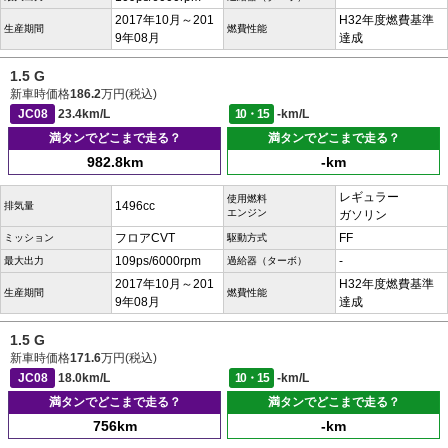
2017年10月～201
H32年度燃費基準
生産期間
燃費性能
9年08月
達成
1.5 G
新車時価格
186.2
万円(税込)
JC08
23.4km/L
10・15
-km/L
満タンでどこまで走る？
満タンでどこまで走る？
982.8km
-km
レギュラー
使用燃料
1496cc
排気量
エンジン
ガソリン
フロアCVT
FF
ミッション
駆動方式
109ps/6000rpm
-
最大出力
過給器（ターボ）
2017年10月～201
H32年度燃費基準
生産期間
燃費性能
9年08月
達成
1.5 G
新車時価格
171.6
万円(税込)
JC08
18.0km/L
10・15
-km/L
満タンでどこまで走る？
満タンでどこまで走る？
756km
-km