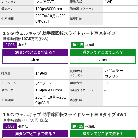
フロアCVT
4WD
ミッション
駆動方式
103ps/6000rpm
-
最大出力
過給器（ターボ）
2017年10月～201
-
生産期間
燃費性能
9年08月
1.5 G ウェルキャブ 助手席回転スライドシート車 Aタイプ
新車時価格
197.5
万円(税込)
JC08
-km/L
10・15
-km/L
満タンでどこまで走る？
満タンでどこまで走る？
-km
-km
レギュラー
使用燃料
1496cc
排気量
エンジン
ガソリン
フロアCVT
FF
ミッション
駆動方式
109ps/6000rpm
-
最大出力
過給器（ターボ）
2017年10月～201
-
生産期間
燃費性能
9年08月
1.5 G ウェルキャブ 助手席回転スライドシート車 Aタイプ 4WD
新車時価格
211.7
万円(税込)
JC08
-km/L
10・15
-km/L
満タンでどこまで走る？
満タンでどこまで走る？