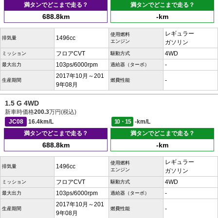
満タンでどこまで走る？
満タンでどこまで走る？
688.8km
-km
レギュラー
使用燃料
1496cc
排気量
エンジン
ガソリン
フロアCVT
4WD
ミッション
駆動方式
103ps/6000rpm
-
最大出力
過給器（ターボ）
2017年10月～201
-
生産期間
燃費性能
9年08月
1.5 G 4WD
新車時価格
200.3
万円(税込)
JC08
16.4km/L
10・15
-km/L
満タンでどこまで走る？
満タンでどこまで走る？
688.8km
-km
レギュラー
使用燃料
1496cc
排気量
エンジン
ガソリン
フロアCVT
4WD
ミッション
駆動方式
103ps/6000rpm
-
最大出力
過給器（ターボ）
2017年10月～201
-
生産期間
燃費性能
9年08月