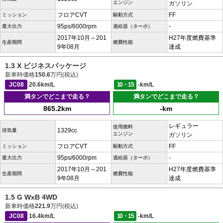
エンジン
ガソリン
フロアCVT
FF
ミッション
駆動方式
95ps/6000rpm
-
最大出力
過給器（ターボ）
2017年10月～201
H27年度燃費基準
生産期間
燃費性能
9年08月
達成
1.3 X ビジネスパッケージ
新車時価格
150.6
万円(税込)
JC08
20.6km/L
10・15
-km/L
満タンでどこまで走る？
満タンでどこまで走る？
865.2km
-km
レギュラー
使用燃料
1329cc
排気量
エンジン
ガソリン
フロアCVT
FF
ミッション
駆動方式
95ps/6000rpm
-
最大出力
過給器（ターボ）
2017年10月～201
H27年度燃費基準
生産期間
燃費性能
9年08月
達成
1.5 G WxB 4WD
新車時価格
221.9
万円(税込)
JC08
16.4km/L
10・15
-km/L