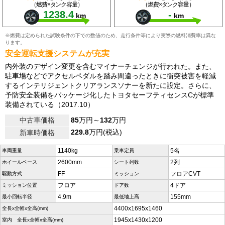
（燃費×タンク容量）
（燃費×タンク容量）
1238.4
-
km
km
※燃費は定められた試験条件の下での数値のため、走行条件等により実際の燃料消費率は異な
ります。
安全運転支援システムが充実
内外装のデザイン変更を含むマイナーチェンジが行われた。また、
駐車場などでアクセルペダルを踏み間違ったときに衝突被害を軽減
するインテリジェントクリアランスソナーを新たに設定。さらに、
予防安全装備をパッケージ化したトヨタセーフティセンスCが標準
装備されている（2017.10）
中古車価格
85
万円～
132
万円
229.8
万円(税込)
新車時価格
1140kg
5名
車両重量
乗車定員
2600mm
2列
ホイールベース
シート列数
FF
フロアCVT
駆動方式
ミッション
フロア
4ドア
ミッション位置
ドア数
4.9m
155mm
最小回転半径
最低地上高
4400x1695x1460
全長x全幅x全高(mm)
1945x1430x1200
室内 全長x全幅x全高(mm)