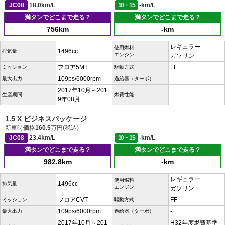
JC08
18.0km/L
10・15
-km/L
満タンでどこまで走る？
満タンでどこまで走る？
756km
-km
レギュラー
使用燃料
1496cc
排気量
エンジン
ガソリン
フロア5MT
FF
ミッション
駆動方式
109ps/6000rpm
-
最大出力
過給器（ターボ）
2017年10月～201
-
生産期間
燃費性能
9年08月
1.5 X ビジネスパッケージ
新車時価格
160.5
万円(税込)
JC08
23.4km/L
10・15
-km/L
満タンでどこまで走る？
満タンでどこまで走る？
982.8km
-km
レギュラー
使用燃料
1496cc
排気量
エンジン
ガソリン
フロアCVT
FF
ミッション
駆動方式
109ps/6000rpm
-
最大出力
過給器（ターボ）
2017年10月～201
H32年度燃費基準