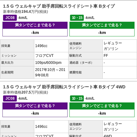
1.5 G ウェルキャブ 助手席回転スライドシート車 Bタイプ
新車時価格
194.4
万円(税抜)
JC08
-km/L
10・15
-km/L
満タンでどこまで走る？
満タンでどこまで走る？
-km
-km
レギュラー
使用燃料
1496cc
排気量
エンジン
ガソリン
フロアCVT
FF
ミッション
駆動方式
109ps/6000rpm
-
最大出力
過給器（ターボ）
2017年10月～201
-
生産期間
燃費性能
9年08月
1.5 G ウェルキャブ 助手席回転スライドシート車 Bタイプ 4WD
新車時価格
207.5
万円(税抜)
JC08
-km/L
10・15
-km/L
満タンでどこまで走る？
満タンでどこまで走る？
-km
-km
レギュラー
使用燃料
1496cc
排気量
エンジン
ガソリン
フロアCVT
4WD
ミッション
駆動方式