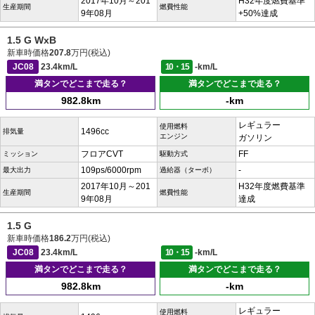
2017年10月～201
H32年度燃費基準
生産期間
燃費性能
9年08月
+50%達成
1.5 G WxB
新車時価格
207.8
万円(税込)
JC08
23.4km/L
10・15
-km/L
満タンでどこまで走る？
満タンでどこまで走る？
982.8km
-km
レギュラー
使用燃料
1496cc
排気量
エンジン
ガソリン
フロアCVT
FF
ミッション
駆動方式
109ps/6000rpm
-
最大出力
過給器（ターボ）
2017年10月～201
H32年度燃費基準
生産期間
燃費性能
9年08月
達成
1.5 G
新車時価格
186.2
万円(税込)
JC08
23.4km/L
10・15
-km/L
満タンでどこまで走る？
満タンでどこまで走る？
982.8km
-km
レギュラー
使用燃料