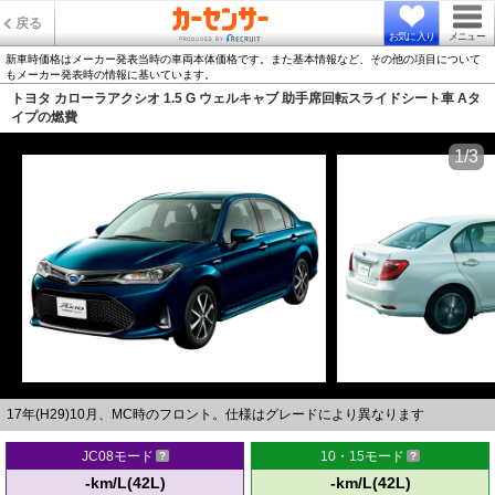
戻る
お気に入り
メニュー
新車時価格はメーカー発表当時の車両本体価格です。また基本情報など、その他の項目について
もメーカー発表時の情報に基いています。
トヨタ カローラアクシオ 1.5 G ウェルキャブ 助手席回転スライドシート車 Aタ
イプの燃費
1/3
17年(H29)10月、MC時のフロント。仕様はグレードにより異なります
JC08モード
10・15モード
-km/L(42L)
-km/L(42L)