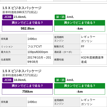
1.5 X ビジネスパッケージ
新車時価格
160.5
万円(税込)
JC08
23.4km/L
10・15
-km/L
満タンでどこまで走る？
満タンでどこまで走る？
982.8km
-km
レギュラー
使用燃料
1496cc
排気量
エンジン
ガソリン
フロアCVT
FF
ミッション
駆動方式
109ps/6000rpm
-
最大出力
過給器（ターボ）
2017年10月～201
H32年度燃費基準
生産期間
燃費性能
9年08月
達成
1.5 X ビジネスパッケージ
新車時価格
148.7
万円(税込)
JC08
18.0km/L
10・15
-km/L
満タンでどこまで走る？
満タンでどこまで走る？
756km
-km
レギュラー
使用燃料
1496cc
排気量
エンジン
ガソリン