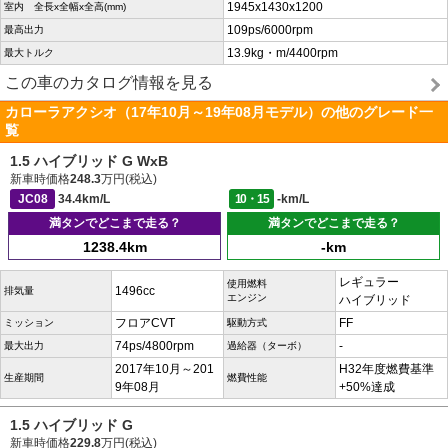
1945x1430x1200
室内 全長x全幅x全高(mm)
109ps/6000rpm
最高出力
13.9kg・m/4400rpm
最大トルク
この車のカタログ情報を見る
カローラアクシオ（17年10月～19年08月モデル）の他のグレード一
覧
1.5 ハイブリッド G WxB
新車時価格
248.3
万円(税込)
JC08
34.4km/L
10・15
-km/L
満タンでどこまで走る？
満タンでどこまで走る？
1238.4km
-km
レギュラー
使用燃料
1496cc
排気量
エンジン
ハイブリッド
フロアCVT
FF
ミッション
駆動方式
74ps/4800rpm
-
最大出力
過給器（ターボ）
2017年10月～201
H32年度燃費基準
生産期間
燃費性能
9年08月
+50%達成
1.5 ハイブリッド G
新車時価格
229.8
万円(税込)