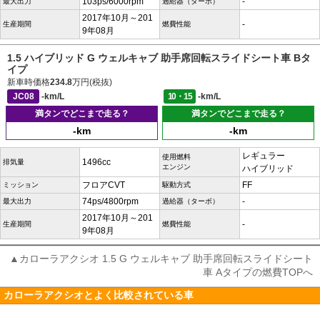
103ps/6000rpm
-
最大出力
過給器（ターボ）
2017年10月～201
-
生産期間
燃費性能
9年08月
1.5 ハイブリッド G ウェルキャブ 助手席回転スライドシート車 Bタ
イプ
新車時価格
234.8
万円(税抜)
JC08
-km/L
10・15
-km/L
満タンでどこまで走る？
満タンでどこまで走る？
-km
-km
レギュラー
使用燃料
1496cc
排気量
エンジン
ハイブリッド
フロアCVT
FF
ミッション
駆動方式
74ps/4800rpm
-
最大出力
過給器（ターボ）
2017年10月～201
-
生産期間
燃費性能
9年08月
▲カローラアクシオ 1.5 G ウェルキャブ 助手席回転スライドシート
車 Aタイプの燃費TOPへ
カローラアクシオとよく比較されている車