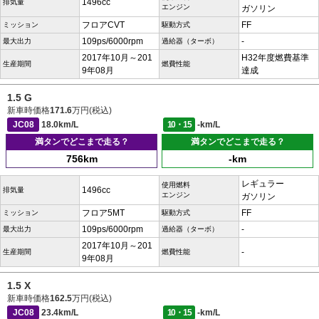
1496cc
排気量
エンジン
ガソリン
フロアCVT
FF
ミッション
駆動方式
109ps/6000rpm
-
最大出力
過給器（ターボ）
2017年10月～201
H32年度燃費基準
生産期間
燃費性能
9年08月
達成
1.5 G
新車時価格
171.6
万円(税込)
JC08
18.0km/L
10・15
-km/L
満タンでどこまで走る？
満タンでどこまで走る？
756km
-km
レギュラー
使用燃料
1496cc
排気量
エンジン
ガソリン
フロア5MT
FF
ミッション
駆動方式
109ps/6000rpm
-
最大出力
過給器（ターボ）
2017年10月～201
-
生産期間
燃費性能
9年08月
1.5 X
新車時価格
162.5
万円(税込)
JC08
23.4km/L
10・15
-km/L