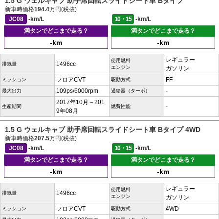
1.5 G ウェルキャブ 助手席回転スライドシート車 Bタイプ
新車時価格
194.4
万円(税抜)
JC08
-km/L
10・15
-km/L
満タンでどこまで走る？
満タンでどこまで走る？
-km
-km
レギュラー
使用燃料
1496cc
排気量
エンジン
ガソリン
フロアCVT
FF
ミッション
駆動方式
109ps/6000rpm
-
最大出力
過給器（ターボ）
2017年10月～201
-
生産期間
燃費性能
9年08月
1.5 G ウェルキャブ 助手席回転スライドシート車 Bタイプ 4WD
新車時価格
207.5
万円(税抜)
JC08
-km/L
10・15
-km/L
満タンでどこまで走る？
満タンでどこまで走る？
-km
-km
レギュラー
使用燃料
1496cc
排気量
エンジン
ガソリン
フロアCVT
4WD
ミッション
駆動方式