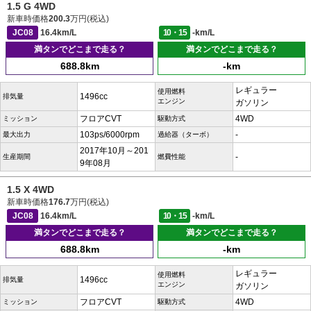
1.5 G 4WD
新車時価格
200.3
万円(税込)
JC08
16.4km/L
10・15
-km/L
満タンでどこまで走る？
満タンでどこまで走る？
688.8km
-km
レギュラー
使用燃料
1496cc
排気量
エンジン
ガソリン
フロアCVT
4WD
ミッション
駆動方式
103ps/6000rpm
-
最大出力
過給器（ターボ）
2017年10月～201
-
生産期間
燃費性能
9年08月
1.5 X 4WD
新車時価格
176.7
万円(税込)
JC08
16.4km/L
10・15
-km/L
満タンでどこまで走る？
満タンでどこまで走る？
688.8km
-km
レギュラー
使用燃料
1496cc
排気量
エンジン
ガソリン
フロアCVT
4WD
ミッション
駆動方式