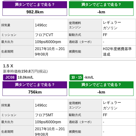
満タンでどこまで走る？
満タンでどこまで走る？
982.8km
-km
レギュラー
使用燃料
1496cc
排気量
エンジン
ガソリン
フロアCVT
FF
ミッション
駆動方式
109ps/6000rpm
-
最大出力
過給器（ターボ）
2017年10月～201
H32年度燃費基準
生産期間
燃費性能
9年08月
達成
1.5 X
新車時価格
150.8
万円(税込)
JC08
18.0km/L
10・15
-km/L
満タンでどこまで走る？
満タンでどこまで走る？
756km
-km
レギュラー
使用燃料
1496cc
排気量
エンジン
ガソリン
フロア5MT
FF
ミッション
駆動方式
109ps/6000rpm
-
最大出力
過給器（ターボ）
2017年10月～201
-
生産期間
燃費性能
9年08月