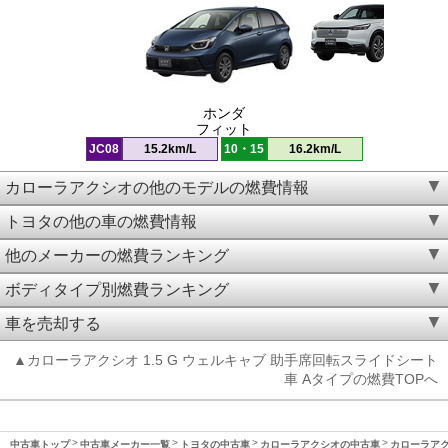
ホンダ
フィット
JC08
15.2km/L
10・15
16.2km/L
カローラアクシオの他のモデルの燃費情報
トヨタの他の車の燃費情報
他のメーカーの燃費ランキング
ボディタイプ別燃費ランキング
車を売却する
▲カローラアクシオ 1.5 G ウェルキャブ 助手席回転スライドシート
車 Aタイプの燃費TOPへ
中古車トップ
中古車メーカー一覧
トヨタの中古車
カローラアクシオの中古車
カローラアクシ