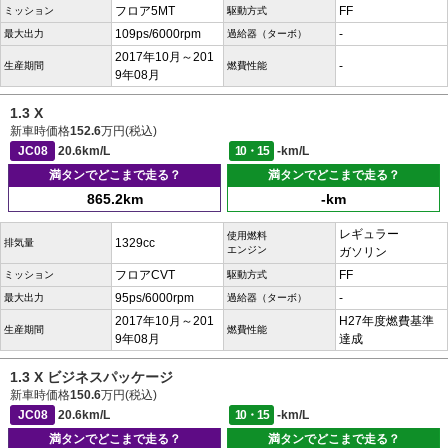
フロア5MT
FF
ミッション
駆動方式
109ps/6000rpm
-
最大出力
過給器（ターボ）
2017年10月～201
-
生産期間
燃費性能
9年08月
1.3 X
新車時価格
152.6
万円(税込)
JC08
20.6km/L
10・15
-km/L
満タンでどこまで走る？
満タンでどこまで走る？
865.2km
-km
レギュラー
使用燃料
1329cc
排気量
エンジン
ガソリン
フロアCVT
FF
ミッション
駆動方式
95ps/6000rpm
-
最大出力
過給器（ターボ）
2017年10月～201
H27年度燃費基準
生産期間
燃費性能
9年08月
達成
1.3 X ビジネスパッケージ
新車時価格
150.6
万円(税込)
JC08
20.6km/L
10・15
-km/L
満タンでどこまで走る？
満タンでどこまで走る？