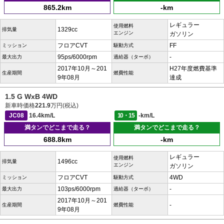
865.2km
-km
レギュラー
使用燃料
1329cc
排気量
エンジン
ガソリン
フロアCVT
FF
ミッション
駆動方式
95ps/6000rpm
-
最大出力
過給器（ターボ）
2017年10月～201
H27年度燃費基準
生産期間
燃費性能
9年08月
達成
1.5 G WxB 4WD
新車時価格
221.9
万円(税込)
JC08
16.4km/L
10・15
-km/L
満タンでどこまで走る？
満タンでどこまで走る？
688.8km
-km
レギュラー
使用燃料
1496cc
排気量
エンジン
ガソリン
フロアCVT
4WD
ミッション
駆動方式
103ps/6000rpm
-
最大出力
過給器（ターボ）
2017年10月～201
-
生産期間
燃費性能
9年08月