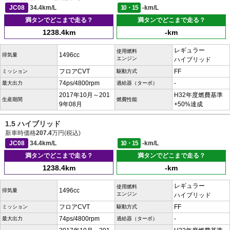
JC08
34.4km/L
10・15
-km/L
満タンでどこまで走る？
満タンでどこまで走る？
1238.4km
-km
レギュラー
使用燃料
1496cc
排気量
エンジン
ハイブリッド
フロアCVT
FF
ミッション
駆動方式
74ps/4800rpm
-
最大出力
過給器（ターボ）
2017年10月～201
H32年度燃費基準
生産期間
燃費性能
9年08月
+50%達成
1.5 ハイブリッド
新車時価格
207.4
万円(税込)
JC08
34.4km/L
10・15
-km/L
満タンでどこまで走る？
満タンでどこまで走る？
1238.4km
-km
レギュラー
使用燃料
1496cc
排気量
エンジン
ハイブリッド
フロアCVT
FF
ミッション
駆動方式
74ps/4800rpm
-
最大出力
過給器（ターボ）