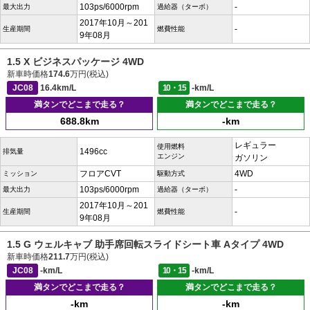
103ps/6000rpm
-
最大出力
過給器（ターボ）
2017年10月～201
-
生産期間
燃費性能
9年08月
1.5 X ビジネスパッケージ 4WD
新車時価格
174.6
万円(税込)
JC08
16.4km/L
10・15
-km/L
満タンでどこまで走る？
満タンでどこまで走る？
688.8km
-km
レギュラー
使用燃料
1496cc
排気量
エンジン
ガソリン
フロアCVT
4WD
ミッション
駆動方式
103ps/6000rpm
-
最大出力
過給器（ターボ）
2017年10月～201
-
生産期間
燃費性能
9年08月
1.5 G ウェルキャブ 助手席回転スライドシート車 Aタイプ 4WD
新車時価格
211.7
万円(税込)
JC08
-km/L
10・15
-km/L
満タンでどこまで走る？
満タンでどこまで走る？
-km
-km