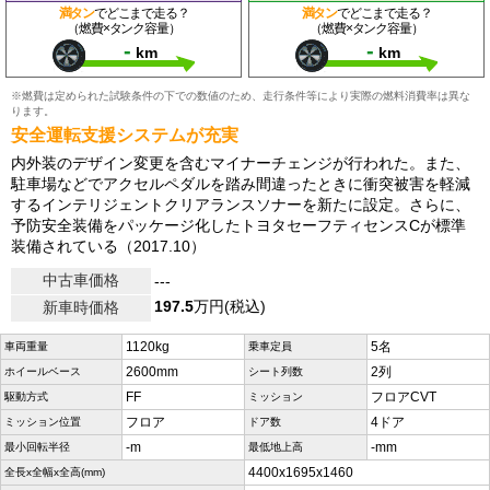
満タン
でどこまで走る？
満タン
でどこまで走る？
（燃費×タンク容量）
（燃費×タンク容量）
-
-
km
km
※燃費は定められた試験条件の下での数値のため、走行条件等により実際の燃料消費率は異な
ります。
安全運転支援システムが充実
内外装のデザイン変更を含むマイナーチェンジが行われた。また、
駐車場などでアクセルペダルを踏み間違ったときに衝突被害を軽減
するインテリジェントクリアランスソナーを新たに設定。さらに、
予防安全装備をパッケージ化したトヨタセーフティセンスCが標準
装備されている（2017.10）
中古車価格
---
197.5
万円(税込)
新車時価格
1120kg
5名
車両重量
乗車定員
2600mm
2列
ホイールベース
シート列数
FF
フロアCVT
駆動方式
ミッション
フロア
4ドア
ミッション位置
ドア数
-m
-mm
最小回転半径
最低地上高
4400x1695x1460
全長x全幅x全高(mm)