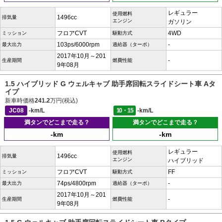
レギュラー
使用燃料
1496cc
排気量
エンジン
ガソリン
フロアCVT
4WD
ミッション
駆動方式
103ps/6000rpm
-
最大出力
過給器（ターボ）
2017年10月～201
-
生産期間
燃費性能
9年08月
1.5 ハイブリッド G ウェルキャブ 助手席回転スライドシート車 Aタ
イプ
新車時価格
241.2
万円(税込)
JC08
-km/L
10・15
-km/L
満タンでどこまで走る？
満タンでどこまで走る？
-km
-km
レギュラー
使用燃料
1496cc
排気量
エンジン
ハイブリッド
フロアCVT
FF
ミッション
駆動方式
74ps/4800rpm
-
最大出力
過給器（ターボ）
2017年10月～201
-
生産期間
燃費性能
9年08月