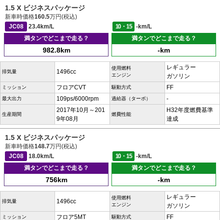
1.5 X ビジネスパッケージ
新車時価格
160.5
万円(税込)
JC08
23.4km/L
10・15
-km/L
満タンでどこまで走る？
満タンでどこまで走る？
982.8km
-km
レギュラー
使用燃料
1496cc
排気量
エンジン
ガソリン
フロアCVT
FF
ミッション
駆動方式
109ps/6000rpm
-
最大出力
過給器（ターボ）
2017年10月～201
H32年度燃費基準
生産期間
燃費性能
9年08月
達成
1.5 X ビジネスパッケージ
新車時価格
148.7
万円(税込)
JC08
18.0km/L
10・15
-km/L
満タンでどこまで走る？
満タンでどこまで走る？
756km
-km
レギュラー
使用燃料
1496cc
排気量
エンジン
ガソリン
フロア5MT
FF
ミッション
駆動方式