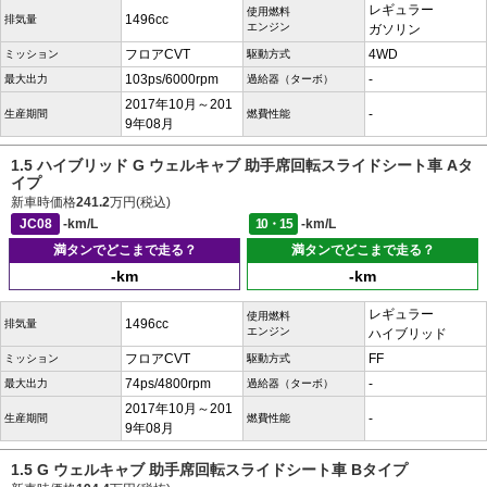
レギュラー
使用燃料
1496cc
排気量
エンジン
ガソリン
フロアCVT
4WD
ミッション
駆動方式
103ps/6000rpm
-
最大出力
過給器（ターボ）
2017年10月～201
-
生産期間
燃費性能
9年08月
1.5 ハイブリッド G ウェルキャブ 助手席回転スライドシート車 Aタ
イプ
新車時価格
241.2
万円(税込)
JC08
-km/L
10・15
-km/L
満タンでどこまで走る？
満タンでどこまで走る？
-km
-km
レギュラー
使用燃料
1496cc
排気量
エンジン
ハイブリッド
フロアCVT
FF
ミッション
駆動方式
74ps/4800rpm
-
最大出力
過給器（ターボ）
2017年10月～201
-
生産期間
燃費性能
9年08月
1.5 G ウェルキャブ 助手席回転スライドシート車 Bタイプ