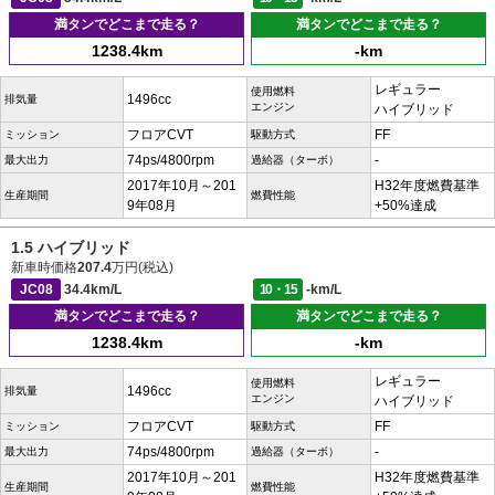
満タンでどこまで走る？
満タンでどこまで走る？
1238.4km
-km
レギュラー
使用燃料
1496cc
排気量
エンジン
ハイブリッド
フロアCVT
FF
ミッション
駆動方式
74ps/4800rpm
-
最大出力
過給器（ターボ）
2017年10月～201
H32年度燃費基準
生産期間
燃費性能
9年08月
+50%達成
1.5 ハイブリッド
新車時価格
207.4
万円(税込)
JC08
34.4km/L
10・15
-km/L
満タンでどこまで走る？
満タンでどこまで走る？
1238.4km
-km
レギュラー
使用燃料
1496cc
排気量
エンジン
ハイブリッド
フロアCVT
FF
ミッション
駆動方式
74ps/4800rpm
-
最大出力
過給器（ターボ）
2017年10月～201
H32年度燃費基準
生産期間
燃費性能