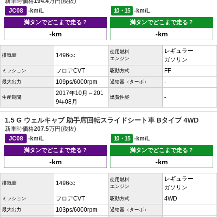
新車時価格
194.4
万円(税抜)
JC08
-km/L
10・15
-km/L
満タンでどこまで走る？
満タンでどこまで走る？
-km
-km
レギュラー
使用燃料
1496cc
排気量
エンジン
ガソリン
フロアCVT
FF
ミッション
駆動方式
109ps/6000rpm
-
最大出力
過給器（ターボ）
2017年10月～201
-
生産期間
燃費性能
9年08月
1.5 G ウェルキャブ 助手席回転スライドシート車 Bタイプ 4WD
新車時価格
207.5
万円(税抜)
JC08
-km/L
10・15
-km/L
満タンでどこまで走る？
満タンでどこまで走る？
-km
-km
レギュラー
使用燃料
1496cc
排気量
エンジン
ガソリン
フロアCVT
4WD
ミッション
駆動方式
103ps/6000rpm
-
最大出力
過給器（ターボ）