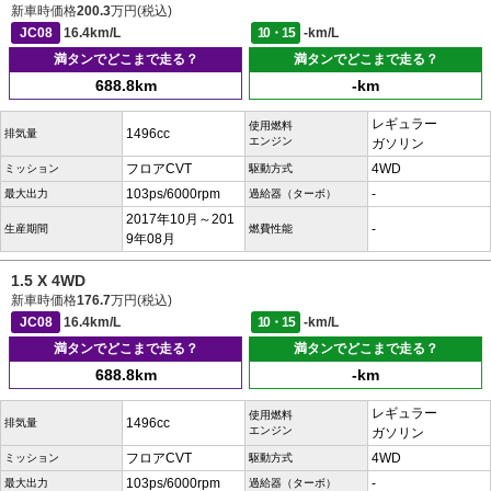
新車時価格
200.3
万円(税込)
JC08
16.4km/L
10・15
-km/L
満タンでどこまで走る？
満タンでどこまで走る？
688.8km
-km
レギュラー
使用燃料
1496cc
排気量
エンジン
ガソリン
フロアCVT
4WD
ミッション
駆動方式
103ps/6000rpm
-
最大出力
過給器（ターボ）
2017年10月～201
-
生産期間
燃費性能
9年08月
1.5 X 4WD
新車時価格
176.7
万円(税込)
JC08
16.4km/L
10・15
-km/L
満タンでどこまで走る？
満タンでどこまで走る？
688.8km
-km
レギュラー
使用燃料
1496cc
排気量
エンジン
ガソリン
フロアCVT
4WD
ミッション
駆動方式
103ps/6000rpm
-
最大出力
過給器（ターボ）