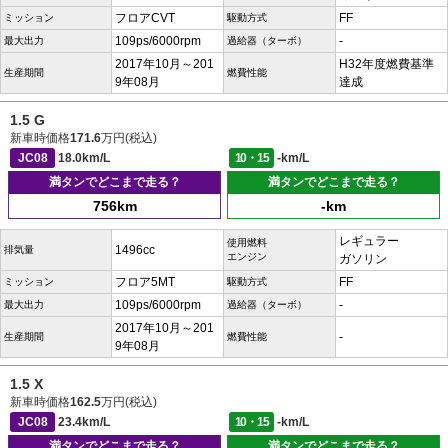
フロアCVT
FF
ミッション
駆動方式
109ps/6000rpm
-
最大出力
過給器（ターボ）
2017年10月～201
H32年度燃費基準
生産期間
燃費性能
9年08月
達成
1.5 G
新車時価格
171.6
万円(税込)
JC08
18.0km/L
10・15
-km/L
満タンでどこまで走る？
満タンでどこまで走る？
756km
-km
レギュラー
使用燃料
1496cc
排気量
エンジン
ガソリン
フロア5MT
FF
ミッション
駆動方式
109ps/6000rpm
-
最大出力
過給器（ターボ）
2017年10月～201
-
生産期間
燃費性能
9年08月
1.5 X
新車時価格
162.5
万円(税込)
JC08
23.4km/L
10・15
-km/L
満タンでどこまで走る？
満タンでどこまで走る？