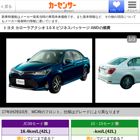
戻る
お気に入り
メニュー
新車時価格はメーカー発表当時の車両本体価格です。また基本情報など、その他の項目について
もメーカー発表時の情報に基いています。
トヨタ カローラアクシオ 1.5 X ビジネスパッケージ 4WDの燃費
1/3
17年(H29)10月、MC時のフロント。仕様はグレードにより異なります
JC08モード
10・15モード
16.4km/L(42L)
-km/L(42L)
満タン
でどこまで走る？
満タン
でどこまで走る？