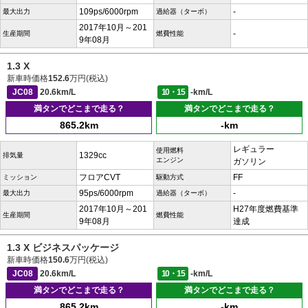
109ps/6000rpm
-
最大出力
過給器（ターボ）
2017年10月～201
-
生産期間
燃費性能
9年08月
1.3 X
新車時価格
152.6
万円(税込)
JC08
20.6km/L
10・15
-km/L
満タンでどこまで走る？
満タンでどこまで走る？
865.2km
-km
レギュラー
使用燃料
1329cc
排気量
エンジン
ガソリン
フロアCVT
FF
ミッション
駆動方式
95ps/6000rpm
-
最大出力
過給器（ターボ）
2017年10月～201
H27年度燃費基準
生産期間
燃費性能
9年08月
達成
1.3 X ビジネスパッケージ
新車時価格
150.6
万円(税込)
JC08
20.6km/L
10・15
-km/L
満タンでどこまで走る？
満タンでどこまで走る？
865.2km
-km