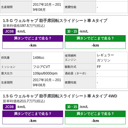
2017年10月～201
-
生産期間
燃費性能
9年08月
1.5 G ウェルキャブ 助手席回転スライドシート車 Aタイプ
新車時価格
197.5
万円(税込)
JC08
-km/L
10・15
-km/L
満タンでどこまで走る？
満タンでどこまで走る？
-km
-km
レギュラー
使用燃料
1496cc
排気量
エンジン
ガソリン
フロアCVT
FF
ミッション
駆動方式
109ps/6000rpm
-
最大出力
過給器（ターボ）
2017年10月～201
-
生産期間
燃費性能
9年08月
1.5 G ウェルキャブ 助手席回転スライドシート車 Aタイプ 4WD
新車時価格
211.7
万円(税込)
JC08
-km/L
10・15
-km/L
満タンでどこまで走る？
満タンでどこまで走る？
-km
-km