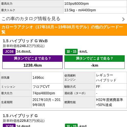
103ps/6000rpm
最高出力
13.5kg・m/4400rpm
最大トルク
この車のカタログ情報を見る
カローラアクシオ（17年10月～19年08月モデル）の他のグレード一
覧
1.5 ハイブリッド G WxB
新車時価格
248.3
万円(税込)
JC08
34.4km/L
10・15
-km/L
満タンでどこまで走る？
満タンでどこまで走る？
1238.4km
-km
レギュラー
使用燃料
1496cc
排気量
エンジン
ハイブリッド
フロアCVT
FF
ミッション
駆動方式
74ps/4800rpm
-
最大出力
過給器（ターボ）
2017年10月～201
H32年度燃費基準
生産期間
燃費性能
9年08月
+50%達成
1.5 ハイブリッド G
新車時価格
229.8
万円(税込)
JC08
34.4km/L
10・15
-km/L