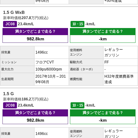
9年08月
+50%達成
1.5 G WxB
新車時価格
207.8
万円(税込)
JC08
23.4km/L
10・15
-km/L
満タンでどこまで走る？
満タンでどこまで走る？
982.8km
-km
レギュラー
使用燃料
1496cc
排気量
エンジン
ガソリン
フロアCVT
FF
ミッション
駆動方式
109ps/6000rpm
-
最大出力
過給器（ターボ）
2017年10月～201
H32年度燃費基準
生産期間
燃費性能
9年08月
達成
1.5 G
新車時価格
186.2
万円(税込)
JC08
23.4km/L
10・15
-km/L
満タンでどこまで走る？
満タンでどこまで走る？
982.8km
-km
レギュラー
使用燃料
1496cc
排気量
エンジン
ガソリン