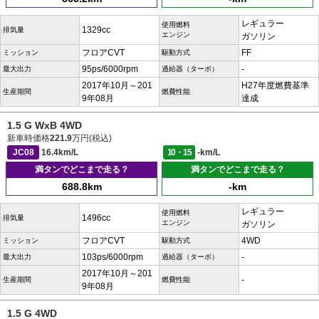
レギュラー
使用燃料
1329cc
排気量
エンジン
ガソリン
フロアCVT
FF
ミッション
駆動方式
95ps/6000rpm
-
最大出力
過給器（ターボ）
2017年10月～201
H27年度燃費基準
生産期間
燃費性能
9年08月
達成
1.5 G WxB 4WD
新車時価格
221.9
万円(税込)
JC08
16.4km/L
10・15
-km/L
満タンでどこまで走る？
満タンでどこまで走る？
688.8km
-km
レギュラー
使用燃料
1496cc
排気量
エンジン
ガソリン
フロアCVT
4WD
ミッション
駆動方式
103ps/6000rpm
-
最大出力
過給器（ターボ）
2017年10月～201
-
生産期間
燃費性能
9年08月
1.5 G 4WD