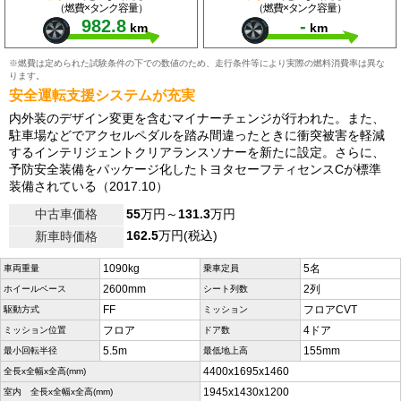
（燃費×タンク容量）
（燃費×タンク容量）
982.8
-
km
km
※燃費は定められた試験条件の下での数値のため、走行条件等により実際の燃料消費率は異な
ります。
安全運転支援システムが充実
内外装のデザイン変更を含むマイナーチェンジが行われた。また、
駐車場などでアクセルペダルを踏み間違ったときに衝突被害を軽減
するインテリジェントクリアランスソナーを新たに設定。さらに、
予防安全装備をパッケージ化したトヨタセーフティセンスCが標準
装備されている（2017.10）
中古車価格
55
万円～
131.3
万円
162.5
万円(税込)
新車時価格
1090kg
5名
車両重量
乗車定員
2600mm
2列
ホイールベース
シート列数
FF
フロアCVT
駆動方式
ミッション
フロア
4ドア
ミッション位置
ドア数
5.5m
155mm
最小回転半径
最低地上高
4400x1695x1460
全長x全幅x全高(mm)
1945x1430x1200
室内 全長x全幅x全高(mm)