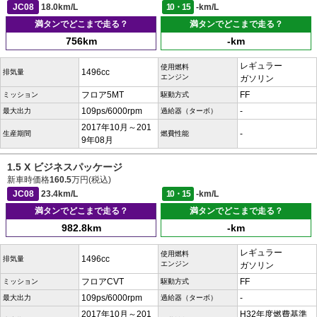
JC08
18.0km/L
10・15
-km/L
満タンでどこまで走る？
満タンでどこまで走る？
756km
-km
レギュラー
使用燃料
1496cc
排気量
エンジン
ガソリン
フロア5MT
FF
ミッション
駆動方式
109ps/6000rpm
-
最大出力
過給器（ターボ）
2017年10月～201
-
生産期間
燃費性能
9年08月
1.5 X ビジネスパッケージ
新車時価格
160.5
万円(税込)
JC08
23.4km/L
10・15
-km/L
満タンでどこまで走る？
満タンでどこまで走る？
982.8km
-km
レギュラー
使用燃料
1496cc
排気量
エンジン
ガソリン
フロアCVT
FF
ミッション
駆動方式
109ps/6000rpm
-
最大出力
過給器（ターボ）
2017年10月～201
H32年度燃費基準