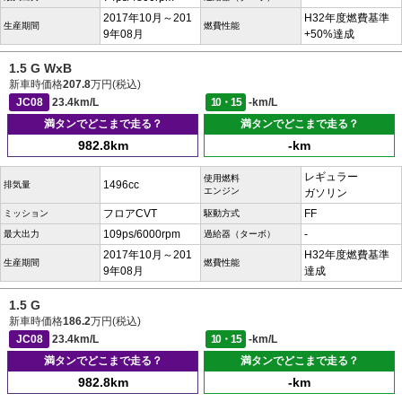
2017年10月～201
H32年度燃費基準
生産期間
燃費性能
9年08月
+50%達成
1.5 G WxB
新車時価格
207.8
万円(税込)
JC08
23.4km/L
10・15
-km/L
満タンでどこまで走る？
満タンでどこまで走る？
982.8km
-km
レギュラー
使用燃料
1496cc
排気量
エンジン
ガソリン
フロアCVT
FF
ミッション
駆動方式
109ps/6000rpm
-
最大出力
過給器（ターボ）
2017年10月～201
H32年度燃費基準
生産期間
燃費性能
9年08月
達成
1.5 G
新車時価格
186.2
万円(税込)
JC08
23.4km/L
10・15
-km/L
満タンでどこまで走る？
満タンでどこまで走る？
982.8km
-km