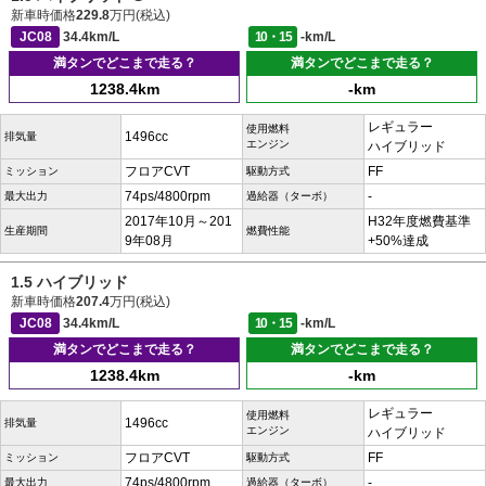
新車時価格
229.8
万円(税込)
JC08
34.4km/L
10・15
-km/L
満タンでどこまで走る？
満タンでどこまで走る？
1238.4km
-km
レギュラー
使用燃料
1496cc
排気量
エンジン
ハイブリッド
フロアCVT
FF
ミッション
駆動方式
74ps/4800rpm
-
最大出力
過給器（ターボ）
2017年10月～201
H32年度燃費基準
生産期間
燃費性能
9年08月
+50%達成
1.5 ハイブリッド
新車時価格
207.4
万円(税込)
JC08
34.4km/L
10・15
-km/L
満タンでどこまで走る？
満タンでどこまで走る？
1238.4km
-km
レギュラー
使用燃料
1496cc
排気量
エンジン
ハイブリッド
フロアCVT
FF
ミッション
駆動方式
74ps/4800rpm
-
最大出力
過給器（ターボ）