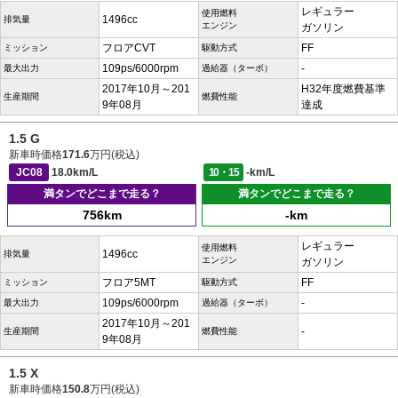
レギュラー
使用燃料
1496cc
排気量
エンジン
ガソリン
フロアCVT
FF
ミッション
駆動方式
109ps/6000rpm
-
最大出力
過給器（ターボ）
2017年10月～201
H32年度燃費基準
生産期間
燃費性能
9年08月
達成
1.5 G
新車時価格
171.6
万円(税込)
JC08
18.0km/L
10・15
-km/L
満タンでどこまで走る？
満タンでどこまで走る？
756km
-km
レギュラー
使用燃料
1496cc
排気量
エンジン
ガソリン
フロア5MT
FF
ミッション
駆動方式
109ps/6000rpm
-
最大出力
過給器（ターボ）
2017年10月～201
-
生産期間
燃費性能
9年08月
1.5 X
新車時価格
150.8
万円(税込)