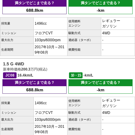
満タンでどこまで走る？
満タンでどこまで走る？
688.8km
-km
レギュラー
使用燃料
1496cc
排気量
エンジン
ガソリン
フロアCVT
4WD
ミッション
駆動方式
103ps/6000rpm
-
最大出力
過給器（ターボ）
2017年10月～201
-
生産期間
燃費性能
9年08月
1.5 G 4WD
新車時価格
200.3
万円(税込)
JC08
16.4km/L
10・15
-km/L
満タンでどこまで走る？
満タンでどこまで走る？
688.8km
-km
レギュラー
使用燃料
1496cc
排気量
エンジン
ガソリン
フロアCVT
4WD
ミッション
駆動方式
103ps/6000rpm
-
最大出力
過給器（ターボ）
2017年10月～201
-
生産期間
燃費性能
9年08月