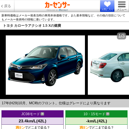
戻る
お気に入り
メニュー
新車時価格はメーカー発表当時の車両本体価格です。また基本情報など、その他の項目について
もメーカー発表時の情報に基いています。
トヨタ カローラアクシオ 1.5 Xの燃費
1/3
17年(H29)10月、MC時のフロント。仕様はグレードにより異なります
JC08モード
10・15モード
23.4km/L(42L)
-km/L(42L)
満タン
でどこまで走る？
満タン
でどこまで走る？