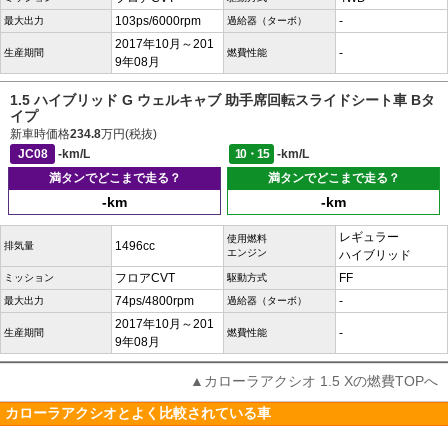
103ps/6000rpm
-
最大出力
過給器（ターボ）
2017年10月～201
-
生産期間
燃費性能
9年08月
1.5 ハイブリッド G ウェルキャブ 助手席回転スライドシート車 Bタ
イプ
新車時価格
234.8
万円(税抜)
JC08
-km/L
10・15
-km/L
満タンでどこまで走る？
満タンでどこまで走る？
-km
-km
レギュラー
使用燃料
1496cc
排気量
エンジン
ハイブリッド
フロアCVT
FF
ミッション
駆動方式
74ps/4800rpm
-
最大出力
過給器（ターボ）
2017年10月～201
-
生産期間
燃費性能
9年08月
▲カローラアクシオ 1.5 Xの燃費TOPへ
カローラアクシオとよく比較されている車