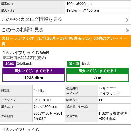
109ps/6000rpm
最高出力
13.9kg・m/4400rpm
最大トルク
この車のカタログ情報を見る
この車の相場を見る
カローラアクシオ（17年10月～19年08月モデル）の他のグレード一
覧
1.5 ハイブリッド G WxB
新車時価格
248.3
万円(税込)
JC08
34.4km/L
10・15
-km/L
満タンでどこまで走る？
満タンでどこまで走る？
1238.4km
-km
レギュラー
使用燃料
1496cc
排気量
エンジン
ハイブリッド
フロアCVT
FF
ミッション
駆動方式
74ps/4800rpm
-
最大出力
過給器（ターボ）
2017年10月～201
H32年度燃費基準
生産期間
燃費性能
9年08月
+50%達成
1.5 ハイブリッド G