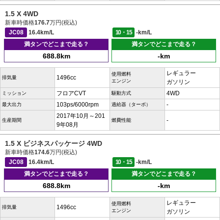
1.5 X 4WD
新車時価格
176.7
万円(税込)
JC08
16.4km/L
10・15
-km/L
満タンでどこまで走る？
満タンでどこまで走る？
688.8km
-km
レギュラー
使用燃料
1496cc
排気量
エンジン
ガソリン
フロアCVT
4WD
ミッション
駆動方式
103ps/6000rpm
-
最大出力
過給器（ターボ）
2017年10月～201
-
生産期間
燃費性能
9年08月
1.5 X ビジネスパッケージ 4WD
新車時価格
174.6
万円(税込)
JC08
16.4km/L
10・15
-km/L
満タンでどこまで走る？
満タンでどこまで走る？
688.8km
-km
レギュラー
使用燃料
1496cc
排気量
エンジン
ガソリン