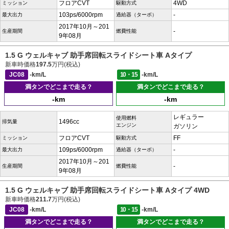
フロアCVT
4WD
ミッション
駆動方式
103ps/6000rpm
-
最大出力
過給器（ターボ）
2017年10月～201
-
生産期間
燃費性能
9年08月
1.5 G ウェルキャブ 助手席回転スライドシート車 Aタイプ
新車時価格
197.5
万円(税込)
JC08
-km/L
10・15
-km/L
満タンでどこまで走る？
満タンでどこまで走る？
-km
-km
レギュラー
使用燃料
1496cc
排気量
エンジン
ガソリン
フロアCVT
FF
ミッション
駆動方式
109ps/6000rpm
-
最大出力
過給器（ターボ）
2017年10月～201
-
生産期間
燃費性能
9年08月
1.5 G ウェルキャブ 助手席回転スライドシート車 Aタイプ 4WD
新車時価格
211.7
万円(税込)
JC08
-km/L
10・15
-km/L
満タンでどこまで走る？
満タンでどこまで走る？