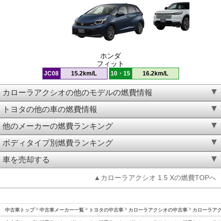
ホンダ
フィット
JC08
15.2km/L
10・15
16.2km/L
カローラアクシオの他のモデルの燃費情報
トヨタの他の車の燃費情報
他のメーカーの燃費ランキング
ボディタイプ別燃費ランキング
車を売却する
▲カローラアクシオ 1.5 Xの燃費TOPへ
中古車トップ
中古車メーカー一覧
トヨタの中古車
カローラアクシオの中古車
カローラアクシ