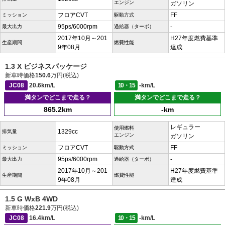
エンジン
ガソリン
フロアCVT
FF
ミッション
駆動方式
95ps/6000rpm
-
最大出力
過給器（ターボ）
2017年10月～201
H27年度燃費基準
生産期間
燃費性能
9年08月
達成
1.3 X ビジネスパッケージ
新車時価格
150.6
万円(税込)
JC08
20.6km/L
10・15
-km/L
満タンでどこまで走る？
満タンでどこまで走る？
865.2km
-km
レギュラー
使用燃料
1329cc
排気量
エンジン
ガソリン
フロアCVT
FF
ミッション
駆動方式
95ps/6000rpm
-
最大出力
過給器（ターボ）
2017年10月～201
H27年度燃費基準
生産期間
燃費性能
9年08月
達成
1.5 G WxB 4WD
新車時価格
221.9
万円(税込)
JC08
16.4km/L
10・15
-km/L