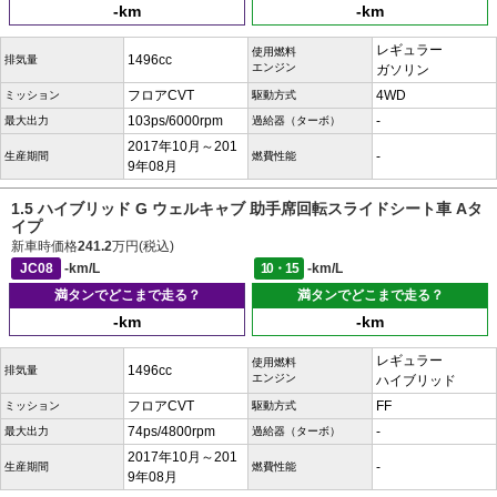
-km
-km
レギュラー
使用燃料
1496cc
排気量
エンジン
ガソリン
フロアCVT
4WD
ミッション
駆動方式
103ps/6000rpm
-
最大出力
過給器（ターボ）
2017年10月～201
-
生産期間
燃費性能
9年08月
1.5 ハイブリッド G ウェルキャブ 助手席回転スライドシート車 Aタ
イプ
新車時価格
241.2
万円(税込)
JC08
-km/L
10・15
-km/L
満タンでどこまで走る？
満タンでどこまで走る？
-km
-km
レギュラー
使用燃料
1496cc
排気量
エンジン
ハイブリッド
フロアCVT
FF
ミッション
駆動方式
74ps/4800rpm
-
最大出力
過給器（ターボ）
2017年10月～201
-
生産期間
燃費性能
9年08月