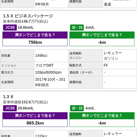
生産期間
燃費性能
9年08月
達成
1.5 X ビジネスパッケージ
新車時価格
148.7
万円(税込)
JC08
18.0km/L
10・15
-km/L
満タンでどこまで走る？
満タンでどこまで走る？
756km
-km
レギュラー
使用燃料
1496cc
排気量
エンジン
ガソリン
フロア5MT
FF
ミッション
駆動方式
109ps/6000rpm
-
最大出力
過給器（ターボ）
2017年10月～201
-
生産期間
燃費性能
9年08月
1.3 X
新車時価格
152.6
万円(税込)
JC08
20.6km/L
10・15
-km/L
満タンでどこまで走る？
満タンでどこまで走る？
865.2km
-km
レギュラー
使用燃料
1329cc
排気量