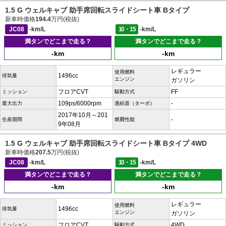
1.5 G ウェルキャブ 助手席回転スライドシート車 Bタイプ
新車時価格
194.4
万円(税抜)
JC08
-km/L
10・15
-km/L
満タンでどこまで走る？
満タンでどこまで走る？
-km
-km
レギュラー
使用燃料
1496cc
排気量
エンジン
ガソリン
フロアCVT
FF
ミッション
駆動方式
109ps/6000rpm
-
最大出力
過給器（ターボ）
2017年10月～201
-
生産期間
燃費性能
9年08月
1.5 G ウェルキャブ 助手席回転スライドシート車 Bタイプ 4WD
新車時価格
207.5
万円(税抜)
JC08
-km/L
10・15
-km/L
満タンでどこまで走る？
満タンでどこまで走る？
-km
-km
レギュラー
使用燃料
1496cc
排気量
エンジン
ガソリン
フロアCVT
4WD
ミッション
駆動方式