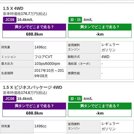
1.5 X 4WD
新車時価格
176.7
万円(税込)
JC08
16.4km/L
10・15
-km/L
満タンでどこまで走る？
満タンでどこまで走る？
688.8km
-km
レギュラー
使用燃料
1496cc
排気量
エンジン
ガソリン
フロアCVT
4WD
ミッション
駆動方式
103ps/6000rpm
-
最大出力
過給器（ターボ）
2017年10月～201
-
生産期間
燃費性能
9年08月
1.5 X ビジネスパッケージ 4WD
新車時価格
174.6
万円(税込)
JC08
16.4km/L
10・15
-km/L
満タンでどこまで走る？
満タンでどこまで走る？
688.8km
-km
レギュラー
使用燃料
1496cc
排気量
エンジン
ガソリン