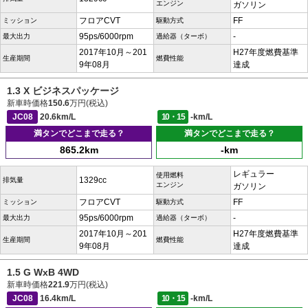
エンジン
ガソリン
フロアCVT
FF
ミッション
駆動方式
95ps/6000rpm
-
最大出力
過給器（ターボ）
2017年10月～201
H27年度燃費基準
生産期間
燃費性能
9年08月
達成
1.3 X ビジネスパッケージ
新車時価格
150.6
万円(税込)
JC08
20.6km/L
10・15
-km/L
満タンでどこまで走る？
満タンでどこまで走る？
865.2km
-km
レギュラー
使用燃料
1329cc
排気量
エンジン
ガソリン
フロアCVT
FF
ミッション
駆動方式
95ps/6000rpm
-
最大出力
過給器（ターボ）
2017年10月～201
H27年度燃費基準
生産期間
燃費性能
9年08月
達成
1.5 G WxB 4WD
新車時価格
221.9
万円(税込)
JC08
16.4km/L
10・15
-km/L