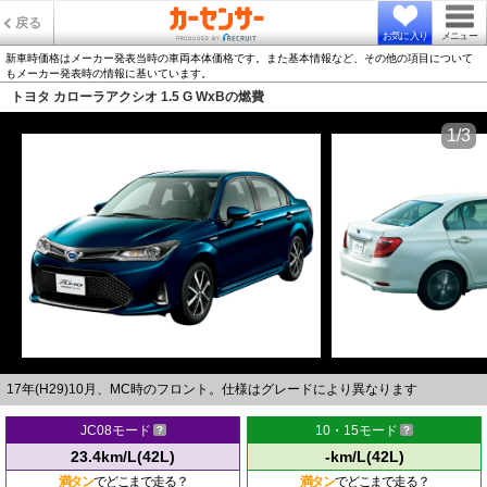
戻る
お気に入り
メニュー
新車時価格はメーカー発表当時の車両本体価格です。また基本情報など、その他の項目について
もメーカー発表時の情報に基いています。
トヨタ カローラアクシオ 1.5 G WxBの燃費
1/3
17年(H29)10月、MC時のフロント。仕様はグレードにより異なります
JC08モード
10・15モード
23.4km/L(42L)
-km/L(42L)
満タン
でどこまで走る？
満タン
でどこまで走る？