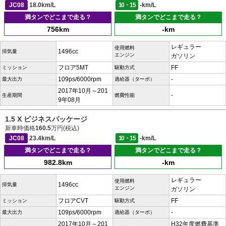
JC08
18.0km/L
10・15
-km/L
満タンでどこまで走る？
満タンでどこまで走る？
756km
-km
レギュラー
使用燃料
1496cc
排気量
エンジン
ガソリン
フロア5MT
FF
ミッション
駆動方式
109ps/6000rpm
-
最大出力
過給器（ターボ）
2017年10月～201
-
生産期間
燃費性能
9年08月
1.5 X ビジネスパッケージ
新車時価格
160.5
万円(税込)
JC08
23.4km/L
10・15
-km/L
満タンでどこまで走る？
満タンでどこまで走る？
982.8km
-km
レギュラー
使用燃料
1496cc
排気量
エンジン
ガソリン
フロアCVT
FF
ミッション
駆動方式
109ps/6000rpm
-
最大出力
過給器（ターボ）
2017年10月～201
H32年度燃費基準