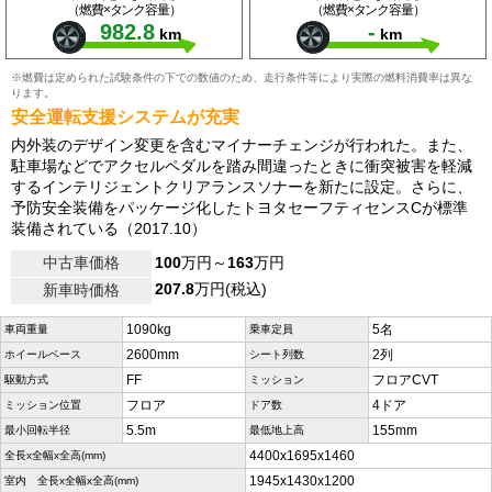
（燃費×タンク容量）
（燃費×タンク容量）
982.8
-
km
km
※燃費は定められた試験条件の下での数値のため、走行条件等により実際の燃料消費率は異な
ります。
安全運転支援システムが充実
内外装のデザイン変更を含むマイナーチェンジが行われた。また、
駐車場などでアクセルペダルを踏み間違ったときに衝突被害を軽減
するインテリジェントクリアランスソナーを新たに設定。さらに、
予防安全装備をパッケージ化したトヨタセーフティセンスCが標準
装備されている（2017.10）
中古車価格
100
万円～
163
万円
207.8
万円(税込)
新車時価格
1090kg
5名
車両重量
乗車定員
2600mm
2列
ホイールベース
シート列数
FF
フロアCVT
駆動方式
ミッション
フロア
4ドア
ミッション位置
ドア数
5.5m
155mm
最小回転半径
最低地上高
4400x1695x1460
全長x全幅x全高(mm)
1945x1430x1200
室内 全長x全幅x全高(mm)