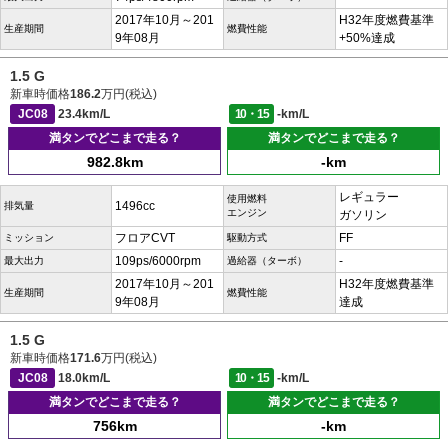
2017年10月～201
H32年度燃費基準
生産期間
燃費性能
9年08月
+50%達成
1.5 G
新車時価格
186.2
万円(税込)
JC08
23.4km/L
10・15
-km/L
満タンでどこまで走る？
満タンでどこまで走る？
982.8km
-km
レギュラー
使用燃料
1496cc
排気量
エンジン
ガソリン
フロアCVT
FF
ミッション
駆動方式
109ps/6000rpm
-
最大出力
過給器（ターボ）
2017年10月～201
H32年度燃費基準
生産期間
燃費性能
9年08月
達成
1.5 G
新車時価格
171.6
万円(税込)
JC08
18.0km/L
10・15
-km/L
満タンでどこまで走る？
満タンでどこまで走る？
756km
-km