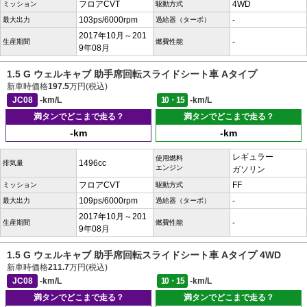
フロアCVT
4WD
ミッション
駆動方式
103ps/6000rpm
-
最大出力
過給器（ターボ）
2017年10月～201
-
生産期間
燃費性能
9年08月
1.5 G ウェルキャブ 助手席回転スライドシート車 Aタイプ
新車時価格
197.5
万円(税込)
JC08
-km/L
10・15
-km/L
満タンでどこまで走る？
満タンでどこまで走る？
-km
-km
レギュラー
使用燃料
1496cc
排気量
エンジン
ガソリン
フロアCVT
FF
ミッション
駆動方式
109ps/6000rpm
-
最大出力
過給器（ターボ）
2017年10月～201
-
生産期間
燃費性能
9年08月
1.5 G ウェルキャブ 助手席回転スライドシート車 Aタイプ 4WD
新車時価格
211.7
万円(税込)
JC08
-km/L
10・15
-km/L
満タンでどこまで走る？
満タンでどこまで走る？