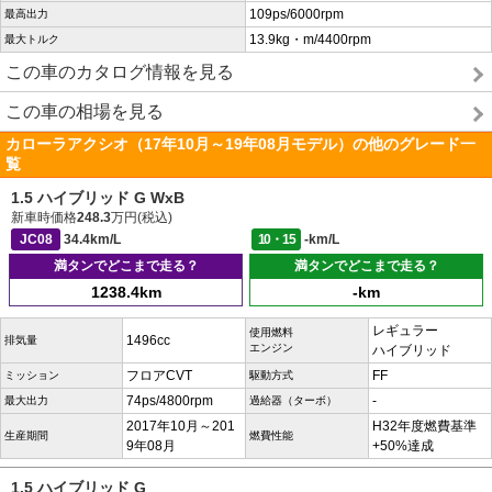
109ps/6000rpm
最高出力
13.9kg・m/4400rpm
最大トルク
この車のカタログ情報を見る
この車の相場を見る
カローラアクシオ（17年10月～19年08月モデル）の他のグレード一
覧
1.5 ハイブリッド G WxB
新車時価格
248.3
万円(税込)
JC08
34.4km/L
10・15
-km/L
満タンでどこまで走る？
満タンでどこまで走る？
1238.4km
-km
レギュラー
使用燃料
1496cc
排気量
エンジン
ハイブリッド
フロアCVT
FF
ミッション
駆動方式
74ps/4800rpm
-
最大出力
過給器（ターボ）
2017年10月～201
H32年度燃費基準
生産期間
燃費性能
9年08月
+50%達成
1.5 ハイブリッド G