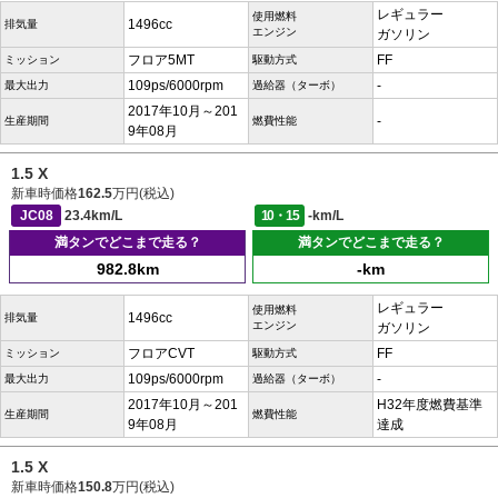
レギュラー
使用燃料
1496cc
排気量
エンジン
ガソリン
フロア5MT
FF
ミッション
駆動方式
109ps/6000rpm
-
最大出力
過給器（ターボ）
2017年10月～201
-
生産期間
燃費性能
9年08月
1.5 X
新車時価格
162.5
万円(税込)
JC08
23.4km/L
10・15
-km/L
満タンでどこまで走る？
満タンでどこまで走る？
982.8km
-km
レギュラー
使用燃料
1496cc
排気量
エンジン
ガソリン
フロアCVT
FF
ミッション
駆動方式
109ps/6000rpm
-
最大出力
過給器（ターボ）
2017年10月～201
H32年度燃費基準
生産期間
燃費性能
9年08月
達成
1.5 X
新車時価格
150.8
万円(税込)