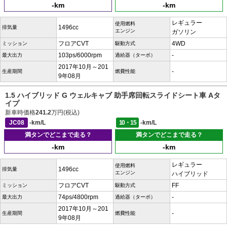
-km
-km
レギュラー
使用燃料
1496cc
排気量
エンジン
ガソリン
フロアCVT
4WD
ミッション
駆動方式
103ps/6000rpm
-
最大出力
過給器（ターボ）
2017年10月～201
-
生産期間
燃費性能
9年08月
1.5 ハイブリッド G ウェルキャブ 助手席回転スライドシート車 Aタ
イプ
新車時価格
241.2
万円(税込)
JC08
-km/L
10・15
-km/L
満タンでどこまで走る？
満タンでどこまで走る？
-km
-km
レギュラー
使用燃料
1496cc
排気量
エンジン
ハイブリッド
フロアCVT
FF
ミッション
駆動方式
74ps/4800rpm
-
最大出力
過給器（ターボ）
2017年10月～201
-
生産期間
燃費性能
9年08月