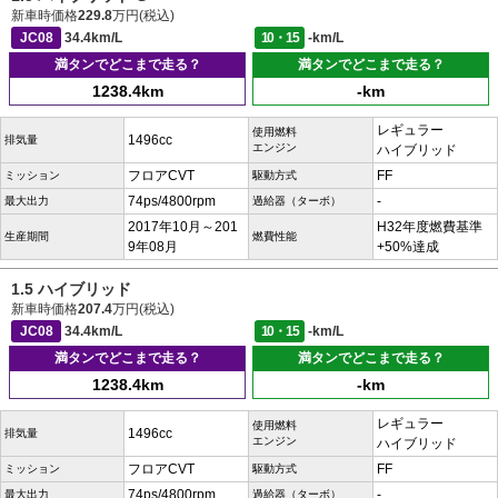
新車時価格
229.8
万円(税込)
JC08
34.4km/L
10・15
-km/L
満タンでどこまで走る？
満タンでどこまで走る？
1238.4km
-km
レギュラー
使用燃料
1496cc
排気量
エンジン
ハイブリッド
フロアCVT
FF
ミッション
駆動方式
74ps/4800rpm
-
最大出力
過給器（ターボ）
2017年10月～201
H32年度燃費基準
生産期間
燃費性能
9年08月
+50%達成
1.5 ハイブリッド
新車時価格
207.4
万円(税込)
JC08
34.4km/L
10・15
-km/L
満タンでどこまで走る？
満タンでどこまで走る？
1238.4km
-km
レギュラー
使用燃料
1496cc
排気量
エンジン
ハイブリッド
フロアCVT
FF
ミッション
駆動方式
74ps/4800rpm
-
最大出力
過給器（ターボ）