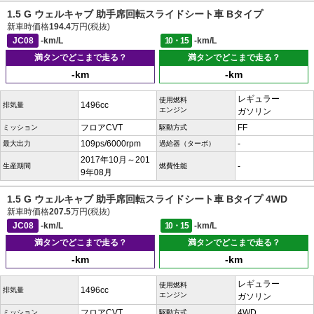
1.5 G ウェルキャブ 助手席回転スライドシート車 Bタイプ
新車時価格
194.4
万円(税抜)
JC08
-km/L
10・15
-km/L
満タンでどこまで走る？
満タンでどこまで走る？
-km
-km
レギュラー
使用燃料
1496cc
排気量
エンジン
ガソリン
フロアCVT
FF
ミッション
駆動方式
109ps/6000rpm
-
最大出力
過給器（ターボ）
2017年10月～201
-
生産期間
燃費性能
9年08月
1.5 G ウェルキャブ 助手席回転スライドシート車 Bタイプ 4WD
新車時価格
207.5
万円(税抜)
JC08
-km/L
10・15
-km/L
満タンでどこまで走る？
満タンでどこまで走る？
-km
-km
レギュラー
使用燃料
1496cc
排気量
エンジン
ガソリン
フロアCVT
4WD
ミッション
駆動方式