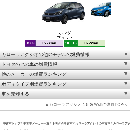
ホンダ
フィット
JC08
15.2km/L
10・15
16.2km/L
カローラアクシオの他のモデルの燃費情報
トヨタの他の車の燃費情報
他のメーカーの燃費ランキング
ボディタイプ別燃費ランキング
車を売却する
▲カローラアクシオ 1.5 G WxBの燃費TOPへ
中古車トップ
中古車メーカー一覧
トヨタの中古車
カローラアクシオの中古車
カローラアクシ