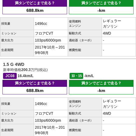
満タンでどこまで走る？
満タンでどこまで走る？
688.8km
-km
レギュラー
使用燃料
1496cc
排気量
エンジン
ガソリン
フロアCVT
4WD
ミッション
駆動方式
103ps/6000rpm
-
最大出力
過給器（ターボ）
2017年10月～201
-
生産期間
燃費性能
9年08月
1.5 G 4WD
新車時価格
200.3
万円(税込)
JC08
16.4km/L
10・15
-km/L
満タンでどこまで走る？
満タンでどこまで走る？
688.8km
-km
レギュラー
使用燃料
1496cc
排気量
エンジン
ガソリン
フロアCVT
4WD
ミッション
駆動方式
103ps/6000rpm
-
最大出力
過給器（ターボ）
2017年10月～201
-
生産期間
燃費性能
9年08月