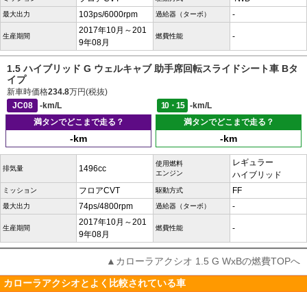
103ps/6000rpm
-
最大出力
過給器（ターボ）
2017年10月～201
-
生産期間
燃費性能
9年08月
1.5 ハイブリッド G ウェルキャブ 助手席回転スライドシート車 Bタ
イプ
新車時価格
234.8
万円(税抜)
JC08
-km/L
10・15
-km/L
満タンでどこまで走る？
満タンでどこまで走る？
-km
-km
レギュラー
使用燃料
1496cc
排気量
エンジン
ハイブリッド
フロアCVT
FF
ミッション
駆動方式
74ps/4800rpm
-
最大出力
過給器（ターボ）
2017年10月～201
-
生産期間
燃費性能
9年08月
▲カローラアクシオ 1.5 G WxBの燃費TOPへ
カローラアクシオとよく比較されている車