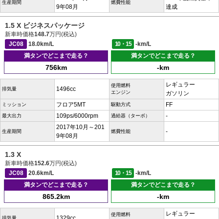
生産期間
燃費性能
9年08月
達成
1.5 X ビジネスパッケージ
新車時価格
148.7
万円(税込)
JC08
18.0km/L
10・15
-km/L
満タンでどこまで走る？
満タンでどこまで走る？
756km
-km
レギュラー
使用燃料
1496cc
排気量
エンジン
ガソリン
フロア5MT
FF
ミッション
駆動方式
109ps/6000rpm
-
最大出力
過給器（ターボ）
2017年10月～201
-
生産期間
燃費性能
9年08月
1.3 X
新車時価格
152.6
万円(税込)
JC08
20.6km/L
10・15
-km/L
満タンでどこまで走る？
満タンでどこまで走る？
865.2km
-km
レギュラー
使用燃料
1329cc
排気量