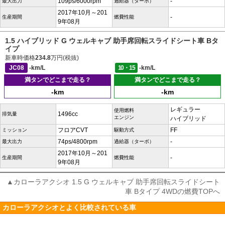
109ps/6000rpm
-
最大出力
過給器（ターボ）
2017年10月～201
-
生産期間
燃費性能
9年08月
1.5 ハイブリッド G ウェルキャブ 助手席回転スライドシート車 Bタ
イプ
新車時価格
234.8
万円(税抜)
JC08
-km/L
10・15
-km/L
満タンでどこまで走る？
満タンでどこまで走る？
-km
-km
レギュラー
使用燃料
1496cc
排気量
エンジン
ハイブリッド
フロアCVT
FF
ミッション
駆動方式
74ps/4800rpm
-
最大出力
過給器（ターボ）
2017年10月～201
-
生産期間
燃費性能
9年08月
▲カローラアクシオ 1.5 G ウェルキャブ 助手席回転スライドシート
車 Bタイプ 4WDの燃費TOPへ
カローラアクシオとよく比較されている車