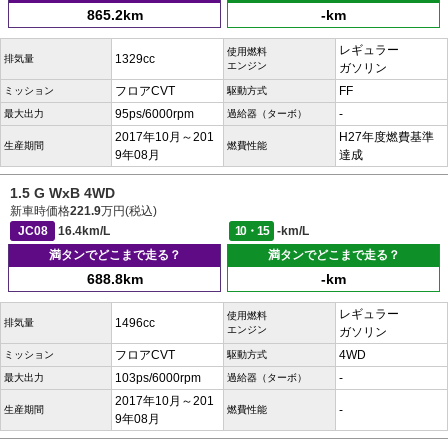
865.2km
-km
レギュラー
使用燃料
1329cc
排気量
エンジン
ガソリン
フロアCVT
FF
ミッション
駆動方式
95ps/6000rpm
-
最大出力
過給器（ターボ）
2017年10月～201
H27年度燃費基準
生産期間
燃費性能
9年08月
達成
1.5 G WxB 4WD
新車時価格
221.9
万円(税込)
JC08
16.4km/L
10・15
-km/L
満タンでどこまで走る？
満タンでどこまで走る？
688.8km
-km
レギュラー
使用燃料
1496cc
排気量
エンジン
ガソリン
フロアCVT
4WD
ミッション
駆動方式
103ps/6000rpm
-
最大出力
過給器（ターボ）
2017年10月～201
-
生産期間
燃費性能
9年08月