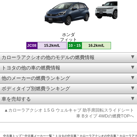
ホンダ
フィット
JC08
15.2km/L
10・15
16.2km/L
カローラアクシオの他のモデルの燃費情報
トヨタの他の車の燃費情報
他のメーカーの燃費ランキング
ボディタイプ別燃費ランキング
車を売却する
▲カローラアクシオ 1.5 G ウェルキャブ 助手席回転スライドシート
車 Bタイプ 4WDの燃費TOPへ
中古車トップ
中古車メーカー一覧
トヨタの中古車
カローラアクシオの中古車
カローラアクシ