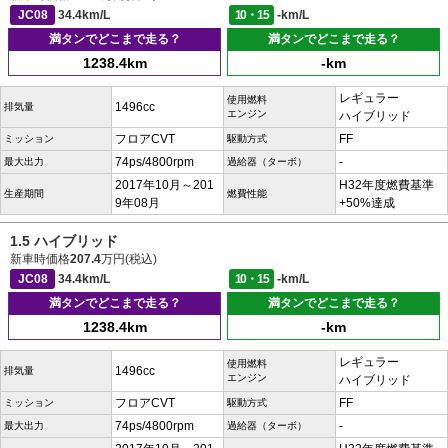
JC08
34.4km/L
10・15
-km/L
満タンでどこまで走る？
満タンでどこまで走る？
1238.4km
-km
レギュラー
使用燃料
1496cc
排気量
エンジン
ハイブリッド
フロアCVT
FF
ミッション
駆動方式
74ps/4800rpm
-
最大出力
過給器（ターボ）
2017年10月～201
H32年度燃費基準
生産期間
燃費性能
9年08月
+50%達成
1.5 ハイブリッド
新車時価格
207.4
万円(税込)
JC08
34.4km/L
10・15
-km/L
満タンでどこまで走る？
満タンでどこまで走る？
1238.4km
-km
レギュラー
使用燃料
1496cc
排気量
エンジン
ハイブリッド
フロアCVT
FF
ミッション
駆動方式
74ps/4800rpm
-
最大出力
過給器（ターボ）