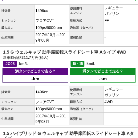
レギュラー
使用燃料
1496cc
排気量
エンジン
ガソリン
フロアCVT
FF
ミッション
駆動方式
109ps/6000rpm
-
最大出力
過給器（ターボ）
2017年10月～201
-
生産期間
燃費性能
9年08月
1.5 G ウェルキャブ 助手席回転スライドシート車 Aタイプ 4WD
新車時価格
211.7
万円(税込)
JC08
-km/L
10・15
-km/L
満タンでどこまで走る？
満タンでどこまで走る？
-km
-km
レギュラー
使用燃料
1496cc
排気量
エンジン
ガソリン
フロアCVT
4WD
ミッション
駆動方式
103ps/6000rpm
-
最大出力
過給器（ターボ）
2017年10月～201
-
生産期間
燃費性能
9年08月
1.5 ハイブリッド G ウェルキャブ 助手席回転スライドシート車 Aタ