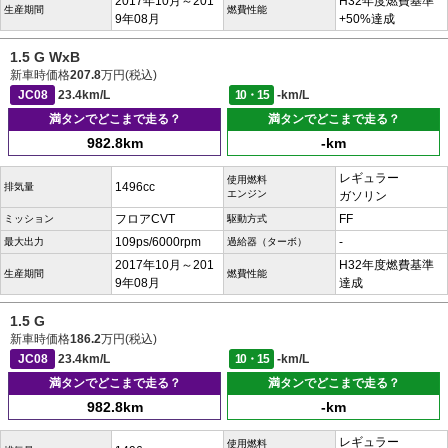
2017年10月～201
H32年度燃費基準
生産期間
燃費性能
9年08月
+50%達成
1.5 G WxB
新車時価格
207.8
万円(税込)
JC08
23.4km/L
10・15
-km/L
満タンでどこまで走る？
満タンでどこまで走る？
982.8km
-km
レギュラー
使用燃料
1496cc
排気量
エンジン
ガソリン
フロアCVT
FF
ミッション
駆動方式
109ps/6000rpm
-
最大出力
過給器（ターボ）
2017年10月～201
H32年度燃費基準
生産期間
燃費性能
9年08月
達成
1.5 G
新車時価格
186.2
万円(税込)
JC08
23.4km/L
10・15
-km/L
満タンでどこまで走る？
満タンでどこまで走る？
982.8km
-km
レギュラー
使用燃料