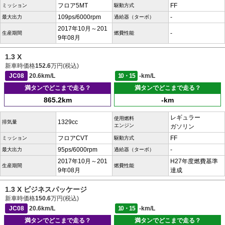
フロア5MT
FF
ミッション
駆動方式
109ps/6000rpm
-
最大出力
過給器（ターボ）
2017年10月～201
-
生産期間
燃費性能
9年08月
1.3 X
新車時価格
152.6
万円(税込)
JC08
20.6km/L
10・15
-km/L
満タンでどこまで走る？
満タンでどこまで走る？
865.2km
-km
レギュラー
使用燃料
1329cc
排気量
エンジン
ガソリン
フロアCVT
FF
ミッション
駆動方式
95ps/6000rpm
-
最大出力
過給器（ターボ）
2017年10月～201
H27年度燃費基準
生産期間
燃費性能
9年08月
達成
1.3 X ビジネスパッケージ
新車時価格
150.6
万円(税込)
JC08
20.6km/L
10・15
-km/L
満タンでどこまで走る？
満タンでどこまで走る？