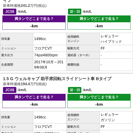
イプ
新車時価格
241.2
万円(税込)
JC08
-km/L
10・15
-km/L
満タンでどこまで走る？
満タンでどこまで走る？
-km
-km
レギュラー
使用燃料
1496cc
排気量
エンジン
ハイブリッド
フロアCVT
FF
ミッション
駆動方式
74ps/4800rpm
-
最大出力
過給器（ターボ）
2017年10月～201
-
生産期間
燃費性能
9年08月
1.5 G ウェルキャブ 助手席回転スライドシート車 Bタイプ
新車時価格
194.4
万円(税抜)
JC08
-km/L
10・15
-km/L
満タンでどこまで走る？
満タンでどこまで走る？
-km
-km
レギュラー
使用燃料
1496cc
排気量
エンジン
ガソリン
フロアCVT
FF
ミッション
駆動方式