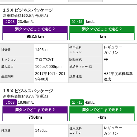
1.5 X ビジネスパッケージ
新車時価格
160.5
万円(税込)
JC08
23.4km/L
10・15
-km/L
満タンでどこまで走る？
満タンでどこまで走る？
982.8km
-km
レギュラー
使用燃料
1496cc
排気量
エンジン
ガソリン
フロアCVT
FF
ミッション
駆動方式
109ps/6000rpm
-
最大出力
過給器（ターボ）
2017年10月～201
H32年度燃費基準
生産期間
燃費性能
9年08月
達成
1.5 X ビジネスパッケージ
新車時価格
148.7
万円(税込)
JC08
18.0km/L
10・15
-km/L
満タンでどこまで走る？
満タンでどこまで走る？
756km
-km
レギュラー
使用燃料
1496cc
排気量
エンジン
ガソリン