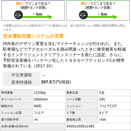
満タン
でどこまで走る？
満タン
でどこまで走る？
（燃費×タンク容量）
（燃費×タンク容量）
-
-
km
km
※燃費は定められた試験条件の下での数値のため、走行条件等により実際の燃料消費率は異な
ります。
安全運転支援システムが充実
内外装のデザイン変更を含むマイナーチェンジが行われた。また、
駐車場などでアクセルペダルを踏み間違ったときに衝突被害を軽減
するインテリジェントクリアランスソナーを新たに設定。さらに、
予防安全装備をパッケージ化したトヨタセーフティセンスCが標準
装備されている（2017.10）
中古車価格
---
207.5
万円(税抜)
新車時価格
1220kg
5名
車両重量
乗車定員
2600mm
2列
ホイールベース
シート列数
4WD
フロアCVT
駆動方式
ミッション
フロア
4ドア
ミッション位置
ドア数
-m
-mm
最小回転半径
最低地上高
4400x1695x1485
全長x全幅x全高(mm)