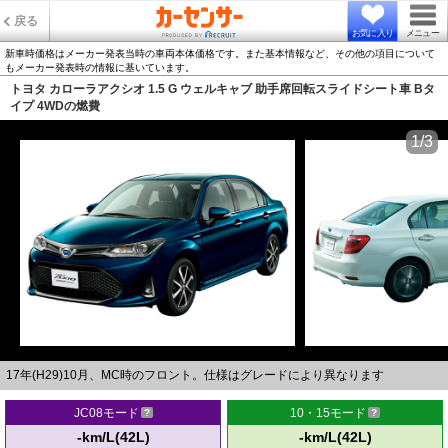
戻る
お気に入り
メニュー
新車時価格はメーカー発表当時の車両本体価格です。また基本情報など、その他の項目について
もメーカー発表時の情報に基いています。
トヨタ カローラアクシオ 1.5 G ウェルキャブ 助手席回転スライドシート車 Bタ
イプ 4WDの燃費
1/3
17年(H29)10月、MC時のフロント。仕様はグレードにより異なります
JC08モード
10・15モード
-km/L(42L)
-km/L(42L)