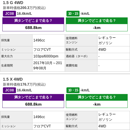
1.5 G 4WD
新車時価格
200.3
万円(税込)
JC08
16.4km/L
10・15
-km/L
満タンでどこまで走る？
満タンでどこまで走る？
688.8km
-km
レギュラー
使用燃料
1496cc
排気量
エンジン
ガソリン
フロアCVT
4WD
ミッション
駆動方式
103ps/6000rpm
-
最大出力
過給器（ターボ）
2017年10月～201
-
生産期間
燃費性能
9年08月
1.5 X 4WD
新車時価格
176.7
万円(税込)
JC08
16.4km/L
10・15
-km/L
満タンでどこまで走る？
満タンでどこまで走る？
688.8km
-km
レギュラー
使用燃料
1496cc
排気量
エンジン
ガソリン
フロアCVT
4WD
ミッション
駆動方式