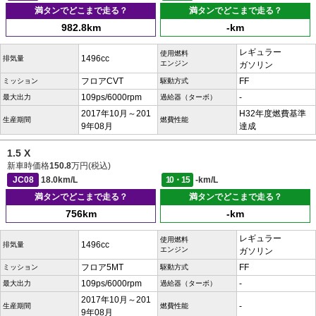
満タンでどこまで走る？
満タンでどこまで走る？
982.8km
-km
レギュラー
使用燃料
1496cc
排気量
エンジン
ガソリン
フロアCVT
FF
ミッション
駆動方式
109ps/6000rpm
-
最大出力
過給器（ターボ）
2017年10月～201
H32年度燃費基準
生産期間
燃費性能
9年08月
達成
1.5 X
新車時価格
150.8
万円(税込)
JC08
18.0km/L
10・15
-km/L
満タンでどこまで走る？
満タンでどこまで走る？
756km
-km
レギュラー
使用燃料
1496cc
排気量
エンジン
ガソリン
フロア5MT
FF
ミッション
駆動方式
109ps/6000rpm
-
最大出力
過給器（ターボ）
2017年10月～201
-
生産期間
燃費性能
9年08月