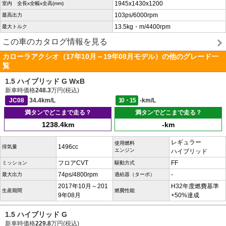
1945x1430x1200
室内 全長x全幅x全高(mm)
103ps/6000rpm
最高出力
13.5kg・m/4400rpm
最大トルク
この車のカタログ情報を見る
カローラアクシオ（17年10月～19年08月モデル）の他のグレード一
覧
1.5 ハイブリッド G WxB
新車時価格
248.3
万円(税込)
JC08
34.4km/L
10・15
-km/L
満タンでどこまで走る？
満タンでどこまで走る？
1238.4km
-km
レギュラー
使用燃料
1496cc
排気量
エンジン
ハイブリッド
フロアCVT
FF
ミッション
駆動方式
74ps/4800rpm
-
最大出力
過給器（ターボ）
2017年10月～201
H32年度燃費基準
生産期間
燃費性能
9年08月
+50%達成
1.5 ハイブリッド G
新車時価格
229.8
万円(税込)