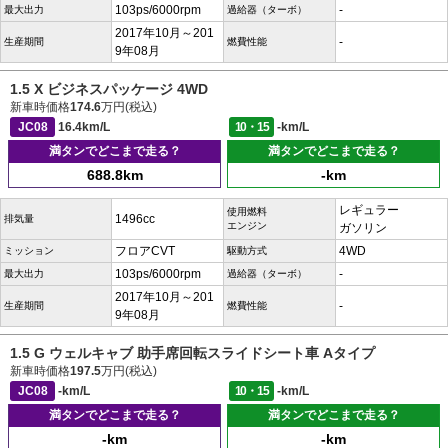
103ps/6000rpm
-
最大出力
過給器（ターボ）
2017年10月～201
-
生産期間
燃費性能
9年08月
1.5 X ビジネスパッケージ 4WD
新車時価格
174.6
万円(税込)
JC08
16.4km/L
10・15
-km/L
満タンでどこまで走る？
満タンでどこまで走る？
688.8km
-km
レギュラー
使用燃料
1496cc
排気量
エンジン
ガソリン
フロアCVT
4WD
ミッション
駆動方式
103ps/6000rpm
-
最大出力
過給器（ターボ）
2017年10月～201
-
生産期間
燃費性能
9年08月
1.5 G ウェルキャブ 助手席回転スライドシート車 Aタイプ
新車時価格
197.5
万円(税込)
JC08
-km/L
10・15
-km/L
満タンでどこまで走る？
満タンでどこまで走る？
-km
-km