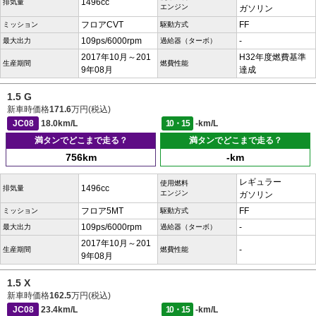
1496cc
排気量
エンジン
ガソリン
フロアCVT
FF
ミッション
駆動方式
109ps/6000rpm
-
最大出力
過給器（ターボ）
2017年10月～201
H32年度燃費基準
生産期間
燃費性能
9年08月
達成
1.5 G
新車時価格
171.6
万円(税込)
JC08
18.0km/L
10・15
-km/L
満タンでどこまで走る？
満タンでどこまで走る？
756km
-km
レギュラー
使用燃料
1496cc
排気量
エンジン
ガソリン
フロア5MT
FF
ミッション
駆動方式
109ps/6000rpm
-
最大出力
過給器（ターボ）
2017年10月～201
-
生産期間
燃費性能
9年08月
1.5 X
新車時価格
162.5
万円(税込)
JC08
23.4km/L
10・15
-km/L