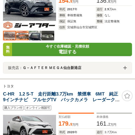
154.
136.
9
8
万円
万円
年式
2017
年
走行
2.9
万km
車検
車検整備無
修復
なし
保証
保証無
整備
法定整備無
住所
宮城県仙台市宮城野区
今すぐ在庫確認・見積依頼
無
電話する
料
販売店：
Ｇ－ＡＦＴＥＲ ＭＥＧＡ仙台新港店
トヨタ
C-HR 1.2 S-T 走行距離3.7万km 禁煙車 6MT 純正
9インチナビ フルセグTV バックカメラ レーダークル
ーズコントロール ETC 純正17インチアルミホイー
購入プラン付
オンライン相談可
ル LEDヘッドライト
支払総額
本体価格
179.
161.
9
2
万円
万円
年式
2020
年
走行
3.7
万Km