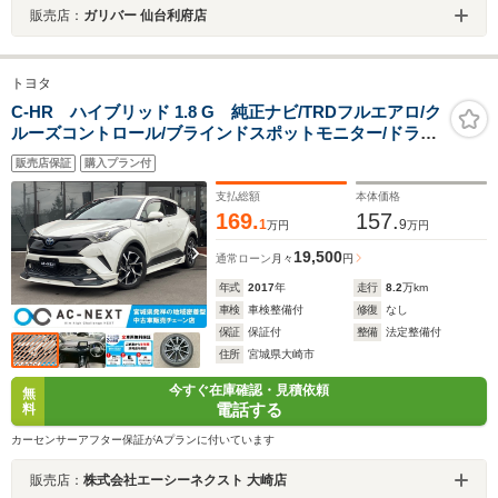
販売店：
ガリバー 仙台利府店
トヨタ
C-HR ハイブリッド 1.8 G 純正ナビ/TRDフルエアロ/ク
ルーズコントロール/ブラインドスポットモニター/ドラレ
コ/電動パーキング/障害センサー/衝突軽減ブレーキ/シー
販売店保証
購入プラン付
トヒーター/オートハイビーム/ETC/バックカメラ/フルセ
グTV/Bluetooth/DVD
支払総額
本体価格
169.
157.
1
9
万円
万円
19,500
通常ローン
月々
円
年式
2017
年
走行
8.2
万km
車検
車検整備付
修復
なし
保証
保証付
整備
法定整備付
住所
宮城県大崎市
今すぐ在庫確認・見積依頼
無
電話する
料
カーセンサーアフター保証がAプランに付いています
販売店：
株式会社エーシーネクスト 大崎店