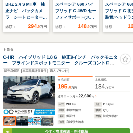
BRZ 2.4 S MT車 純
スペーシア 660 ハイ
スペーシア 66
正ナビ バックカメ
ブリッド G 4WD セー
ブリッド G 
ラ シートヒーター
フティサポート(スズ
装置/ヘッドラ
クルコン ETC ハー
キ)/シートヒーター 前
LED/横滑り防
294
148
1
総額：
.9
万円
総額：
.9
万円
総額：
フレザーシート スマ
席/車線逸脱防止支援
アイドリング
ートキー LEDヘッ
システム/ヘッドラン
プ/禁煙車/エ
ド オートライト 純
プ LED/EBD付ABS/横
運転席/エアバ
トヨタ
正18インチAW デュ
滑り防止装置/アイド
手席/エアバッ
アルエアコン 衝突被
リングストップ/禁煙
ド/パワーウイ
C-HR ハイブリッド 1.8 G 純正9インチ バックモニタ
ー ブラインドスポットモニター クルーズコントロー
害軽減装置 禁煙車
車/エアバッグ 運転席
エンジンスタ
ル 衝突軽減ブレーキ 車線逸脱防止装置 ドラレコ
ン
販売店保証
車両品質評価書付
購入プラン付
シートヒーター ETC2.0 フルセグTV Bluetooth
DVD再生
支払総額
本体価格
195.
184.
8
9
万円
万円
22,600
通常ローン
月々
円
年式
2017
年
走行
2.8
万km
車検
車検整備付
修復
なし
保証
保証付
整備
法定整備付
住所
宮城県大崎市
今すぐ在庫確認・見積依頼
無