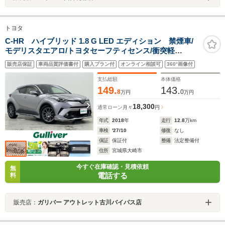
トヨタ
C-HR ハイブリッド 1.8 G LED エディション 禁煙車/
モデリスタエアロ/トヨタセーフティセンス/衝突軽
減/BSM/ACC/社外ナビ/バックモニター/フルセグ/ハーフ
販売店保証
車両品質評価書付
購入プラン付
オンライン相談可
360°画像付
レザー/シートヒーター/LEDヘッドライト/ETC/ドラレコ
支払総額
本体価格
149.
143.
8
0
万円
万円
18,300
通常ローン
月々
円
年式
2018
年
走行
12.8
万km
車検
'27/10
修復
なし
保証
保証付
整備
法定整備付
住所
宮城県大崎市
今すぐ在庫確認・見積依頼
無
電話する
料
販売店：
ガリバー アウトレット古川バイパス店