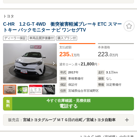
トヨタ
C-HR 1.2 G-T 4WD 衝突被害軽減ブレーキ ETC スマー
トキー バックモニター ナビ ワンセグTV
ディーラー保証
車両品質評価書付
購入プラン付
支払総額
本体価格
235.
223.
1
0
万円
万円
21,800
通常ローン
月々
円
年式
2017
年
走行
3.1
万km
車検
車検整備付
修復
なし
保証
保証付
整備
法定整備付
住所
宮城県仙台市宮城野区
今すぐ在庫確認・見積依頼
無
電話する
料
販売店：
宮城トヨタグループ ＭＴＧ日の出町／宮城トヨタ自動車