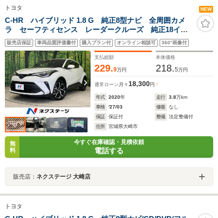
トヨタ
NEW
C-HR ハイブリッド 1.8 G 純正8型ナビ 全周囲カメ
ラ セーフティセンス レーダークルーズ 純正18イン
チアルミ ブラインドスポットモニター LEDヘッド
販売店保証
車両品質評価書付
購入プラン付
オンライン相談可
360°画像付
オートハイビーム スマートキー ハーフレザーシート
支払総額
本体価格
229.
218.
9
5
万円
万円
18,300
通常ローン
月々
円
年式
2020
年
走行
3.8
万km
車検
'27/03
修復
なし
保証
保証付
整備
法定整備付
住所
宮城県大崎市
今すぐ在庫確認・見積依頼
無
電話する
料
販売店：
ネクステージ 大崎店
トヨタ