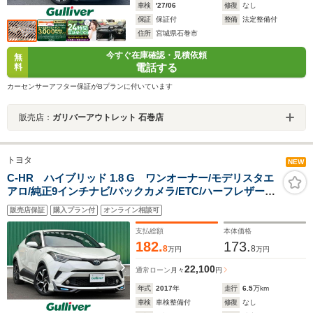
車検
'27/06
修復
なし
保証
保証付
整備
法定整備付
住所
宮城県石巻市
今すぐ在庫確認・見積依頼
無
電話する
料
カーセンサーアフター保証がBプランに付いています
販売店：
ガリバーアウトレット 石巻店
トヨタ
NEW
C-HR ハイブリッド 1.8 G ワンオーナー/モデリスタエ
アロ/純正9インチナビ/バックカメラ/ETC/ハーフレザーシ
ート/前席シートヒーター/社外エンジンスターター/純正18
販売店保証
購入プラン付
オンライン相談可
インチアルミホイール/LEDヘッドランプ/BSM
支払総額
本体価格
182.
173.
8
8
万円
万円
22,100
通常ローン
月々
円
年式
2017
年
走行
6.5
万km
車検
車検整備付
修復
なし