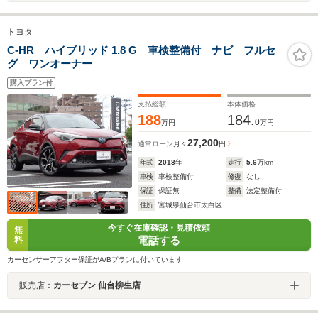
トヨタ
C-HR ハイブリッド 1.8 G 車検整備付 ナビ フルセ
グ ワンオーナー
購入プラン付
支払総額
本体価格
188
184.
0
万円
万円
27,200
通常ローン
月々
円
年式
2018
年
走行
5.6
万km
車検
車検整備付
修復
なし
保証
保証無
整備
法定整備付
住所
宮城県仙台市太白区
今すぐ在庫確認・見積依頼
無
電話する
料
カーセンサーアフター保証がA/Bプランに付いています
販売店：
カーセブン 仙台柳生店