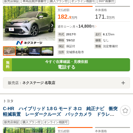
販売店保証
車両品質評価書付
購入プラン付
オンライン相談可
360°画像付
ト ドラレコ コーナーセンサー スマートキー LED
ヘッド ETC2.0
支払総額
本体価格
182.
171.
9
3
万円
万円
14,800
通常ローン
月々
円
年式
2017
年
走行
6.1
万km
車検
'26/12
修復
なし
保証
保証付
整備
法定整備付
住所
宮城県名取市
今すぐ在庫確認・見積依頼
無
電話する
料
販売店：
ネクステージ 名取店
トヨタ
C-HR ハイブリッド 1.8 G モード ネロ 純正ナビ 衝突
軽減装置 レーダークルーズ バックカメラ ドラレ
コ ETC LEDヘッド オートマチックハイビーム 前
販売店保証
購入プラン付
オンライン相談可
席シートヒーター ブラインドスポットモニター 純正
18インチアルミ オートエアコン
支払総額
本体価格