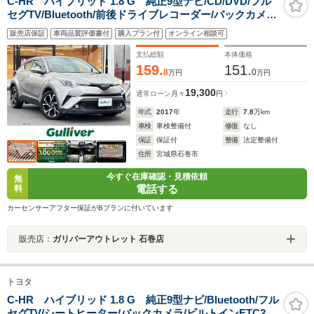
C-HR ハイブリッド 1.8 G 純正9型ナビ/CD/DVD/フル
セグTV/Bluetooth/前後ドライブレコーダー/バックカメ
ラ/ビルトインETC/レーダークルーズコントロール/レーン
販売店保証
車両品質評価書付
購入プラン付
オンライン相談可
キープアシスト/衝突軽減ブレーキ/ハーフレザーシート/シ
ートヒーター/禁煙車
支払総額
本体価格
159.
151.
8
0
万円
万円
19,300
通常ローン
月々
円
年式
2017
年
走行
7.8
万km
車検
車検整備付
修復
なし
保証
保証付
整備
法定整備付
住所
宮城県石巻市
今すぐ在庫確認・見積依頼
無
電話する
料
カーセンサーアフター保証がBプランに付いています
販売店：
ガリバーアウトレット 石巻店
トヨタ
C-HR ハイブリッド 1.8 G 純正9型ナビ/Bluetooth/フル
セグTV/シートヒーター/バックカメラ/ビルトインETC2.0/