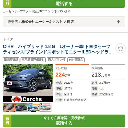
電話する
料
カーセンサーアフター保証がBプランに付いています
販売店：
株式会社エーシーネクスト 大崎店
トヨタ
C-HR ハイブリッド 1.8 G 1オーナー車!トヨタセーフ
ティセンス!ブラインドスポットモニター!LEDヘッドライ
ト!オートライト!純正ナビ/フルセグTV/BT/パノラミック
販売店保証
車両品質評価書付
購入プラン付
360°画像付
ビューモニター!前席シートヒーター!ハーフレザーシー
ト!
支払総額
本体価格
224
213.
5
万円
万円
年式
2020
年
走行
3.2
万km
車検
'27/03
修復
なし
保証
保証付
整備
法定整備付
住所
宮城県仙台市泉区
今すぐ在庫確認・見積依頼
無
電話する
料