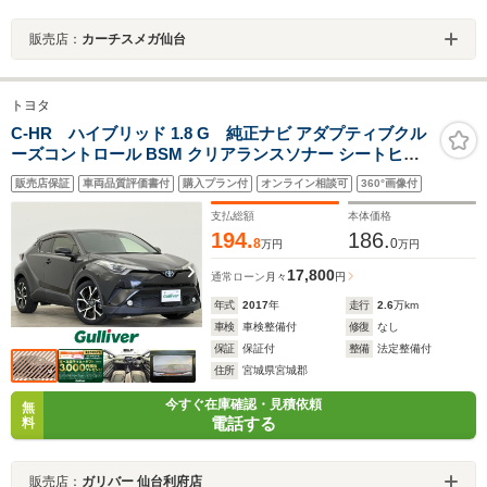
販売店：
カーチスメガ仙台
トヨタ
C-HR ハイブリッド 1.8 G 純正ナビ アダプティブクル
ーズコントロール BSM クリアランスソナー シートヒー
ター ハーフレザー LEDヘッドランプ バックモニター
販売店保証
車両品質評価書付
購入プラン付
オンライン相談可
360°画像付
ETC セーフティセンス 純正18インチアルミ 禁煙車
支払総額
本体価格
194.
186.
8
0
万円
万円
17,800
通常ローン
月々
円
年式
2017
年
走行
2.6
万km
車検
車検整備付
修復
なし
保証
保証付
整備
法定整備付
住所
宮城県宮城郡
今すぐ在庫確認・見積依頼
無
電話する
料
販売店：
ガリバー 仙台利府店