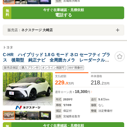
住所
宮城県大崎市
今すぐ在庫確認・見積依頼
無
電話する
料
販売店：
ネクステージ 大崎店
トヨタ
C-HR ハイブリッド 1.8 G モード ネロ セーフティ プラ
ス 後期型 純正ナビ 全周囲カメラ レーダークルー
ズ ブラインドスポットモニター 衝突軽減 コーナー
販売店保証
購入プラン付
オンライン相談可
360°画像付
センサー LEDヘッド 純正18インチアルミ ETC フ
ルセグ オートエアコン オートハイビーム
支払総額
本体価格
229.
218.
9
2
万円
万円
18,300
通常ローン
月々
円
年式
2020
年
走行
5.0
万km
車検
'27/09
修復
なし
保証
保証付
整備
法定整備付
住所
宮城県名取市
今すぐ在庫確認・見積依頼
無