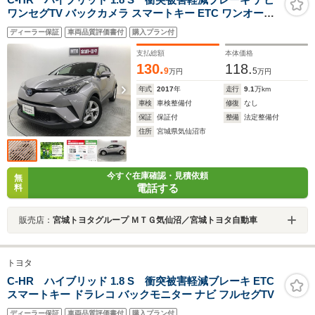
ワンセグTV バックカメラ スマートキー ETC ワンオーナ
ー
ディーラー保証
車両品質評価書付
購入プラン付
支払総額
本体価格
130.
118.
9
5
万円
万円
年式
2017
年
走行
9.1
万km
車検
車検整備付
修復
なし
保証
保証付
整備
法定整備付
住所
宮城県気仙沼市
今すぐ在庫確認・見積依頼
無
電話する
料
販売店：
宮城トヨタグループ ＭＴＧ気仙沼／宮城トヨタ自動車
トヨタ
C-HR ハイブリッド 1.8 S 衝突被害軽減ブレーキ ETC
スマートキー ドラレコ バックモニター ナビ フルセグTV
ディーラー保証
車両品質評価書付
購入プラン付