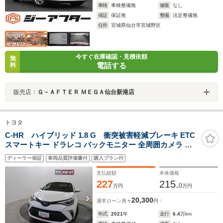
車検
車検整備無
修復
なし
保証
保証無
整備
法定整備無
住所
宮城県仙台市宮城野区
今すぐ在庫確認・見積依頼
無
電話する
料
販売店：
Ｇ－ＡＦＴＥＲ ＭＥＧＡ仙台新港店
トヨタ
C-HR ハイブリッド 1.8 G 衝突被害軽減ブレーキ ETC
スマートキー ドラレコ バックモニター 全周囲カメラ ナ
ビ フルセグTV ワンオーナー
ディーラー保証
車両品質評価書付
購入プラン付
支払総額
本体価格
227
215.
0
万円
万円
20,300
通常ローン
月々
円
年式
2021
年
走行
6.4
万km