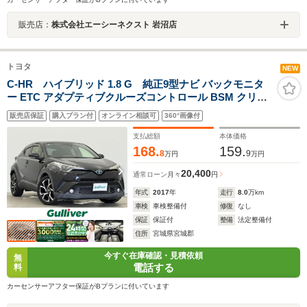
販売店：
株式会社エーシーネクスト 岩沼店
トヨタ
NEW
C-HR ハイブリッド 1.8 G 純正9型ナビ バックモニタ
ー ETC アダプティブクルーズコントロール BSM クリア
ランスソナー セーフティセンス ハーフレザーシート シー
販売店保証
購入プラン付
オンライン相談可
360°画像付
トヒーター 電動パーキングブレーキ オートブレーキホー
ルド フルセグTV 禁煙
支払総額
本体価格
168.
159.
8
9
万円
万円
20,400
通常ローン
月々
円
年式
2017
年
走行
8.0
万km
車検
車検整備付
修復
なし
保証
保証付
整備
法定整備付
住所
宮城県宮城郡
今すぐ在庫確認・見積依頼
無
電話する
料
カーセンサーアフター保証がBプランに付いています