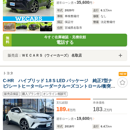
35,600
通常ローン
月々
円
年式
2020
年
走行
6.1
万km
車検
車検整備付
修復
なし
保証
保証付
整備
法定整備付
住所
宮城県名取市
今すぐ在庫確認・見積依頼
無
電話する
料
販売店：
ＷＥＣＡＲＳ（ウィーカーズ） 名取店
トヨタ
NEW
C-HR ハイブリッド 1.8 S LED パッケージ 純正7型ナ
ビ/シートヒーター/レーダークルーズコントロール/衝突軽
減ブレーキ/半革シート/オートハイビーム/Bluetooth/フル
販売店保証
購入プラン付
オンライン相談可
セグTV/CD再生/DVD再生/レーンキープアシスト/電動パ
ーキングブレーキ/バックカメラ/禁煙車
支払総額
本体価格
189.
183.
8
2
万円
万円
19,600
通常ローン
月々
円
年式
2018
年
走行
6.4
万km