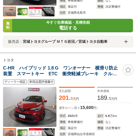
車検
車検整備付
修復
なし
保証
保証付
整備
法定整備付
住所
宮城県名取市
今すぐ在庫確認・見積依頼
無
電話する
料
販売店：
宮城トヨタグループ ＭＴＧ岩沼／宮城トヨタ自動車
トヨタ
C-HR ハイブリッド 1.8 G ワンオーナー 横滑り防止
装置 スマートキー ETC 衝突軽減ブレーキ クルー
ズコントロール 先進ライト
ディーラー保証
車両品質評価書付
支払総額
本体価格
201.
189.
5
5
万円
万円
15,600
通常ローン
月々
円
年式
2021
年
走行
6.8
万km
車検
車検整備付
修復
なし
保証
保証付
整備
法定整備付
住所
宮城県仙台市若林区