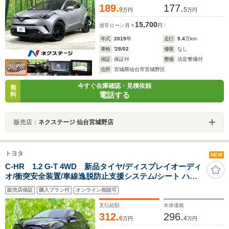
189.
177.
9
5
万円
万円
15,700
通常ローン
月々
円
年式
2019
年
走行
5.4
万km
車検
'28/02
修復
なし
保証
保証付
整備
法定整備付
住所
宮城県仙台市宮城野区
今すぐ在庫確認・見積依頼
無
電話する
料
販売店：
ネクステージ 仙台宮城野店
トヨタ
NEW
C-HR 1.2 G-T 4WD 新品タイヤ/ディスプレイオーディ
オ/衝突安全装置/車線逸脱防止支援システム/シート ハー
フレザー/ヘッドランプ LED/ETC/EBD付ABS/横滑り防止
販売店保証
購入プラン付
オンライン相談可
装置/エアバッグ 運転席
支払総額
本体価格
312.
296.
6
4
万円
万円