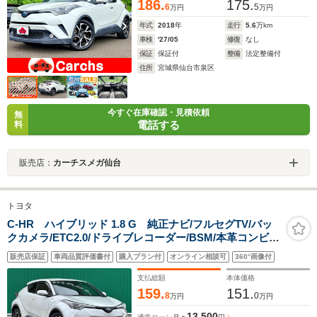
186.
175.
6
5
万円
万円
年式
2018
年
走行
5.6
万km
車検
'27/05
修復
なし
保証
保証付
整備
法定整備付
住所
宮城県仙台市泉区
今すぐ在庫確認・見積依頼
無
電話する
料
販売店：
カーチスメガ仙台
トヨタ
C-HR ハイブリッド 1.8 G 純正ナビ/フルセグTV/バッ
クカメラ/ETC2.0/ドライブレコーダー/BSM/本革コンビシ
ート/シートヒーター/トヨタセーフティセンスP/レーダー
販売店保証
車両品質評価書付
購入プラン付
オンライン相談可
360°画像付
クルーズコントロール/純正18インチAW/禁煙車
支払総額
本体価格
159.
151.
8
0
万円
万円
13,500