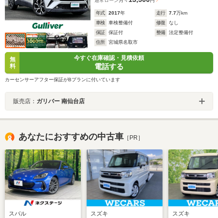
通常ローン
月々
円
年式
2017
年
走行
7.7
万km
車検
車検整備付
修復
なし
保証
保証付
整備
法定整備付
住所
宮城県名取市
今すぐ在庫確認・見積依頼
無
電話する
料
カーセンサーアフター保証がBプランに付いています
販売店：
ガリバー 南仙台店
あなたにおすすめの中古車
［PR］
スバル
スズキ
スズキ