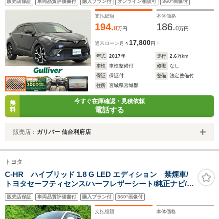
販売店保証
車両品質評価書付
購入プラン付
オンライン相談可
360°画像付
ETC セーフティセンス 純正18インチアルミ 禁煙車
支払総額
本体価格
194.
186.
8
0
万円
万円
17,800
通常ローン
月々
円
年式
2017
年
走行
2.6
万km
車検
車検整備付
修復
なし
保証
保証付
整備
法定整備付
住所
宮城県宮城郡
今すぐ在庫確認・見積依頼
無
電話する
料
販売店：
ガリバー 仙台利府店
トヨタ
C-HR ハイブリッド 1.8 G LED エディション 禁煙車/
トヨタセーフティセンス/ハーフレザーシート/純正ナビ/ブ
ラインドスポットモニター/快適温熱シート/純正アルミ/左
販売店保証
車両品質評価書付
購入プラン付
360°画像付
右独立調整エアコン/LEDヘッドライト/フルセグTV/バッ
クカメラ/レーダークルコン
支払総額
本体価格