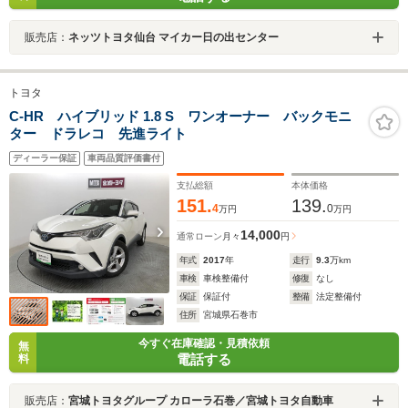
販売店：
ネッツトヨタ仙台 マイカー日の出センター
トヨタ
C-HR ハイブリッド 1.8 S ワンオーナー バックモニ
ター ドラレコ 先進ライト
ディーラー保証
車両品質評価書付
支払総額
本体価格
151.
139.
4
0
万円
万円
14,000
通常ローン
月々
円
年式
2017
年
走行
9.3
万km
車検
車検整備付
修復
なし
保証
保証付
整備
法定整備付
住所
宮城県石巻市
今すぐ在庫確認・見積依頼
無
電話する
料
販売店：
宮城トヨタグループ カローラ石巻／宮城トヨタ自動車