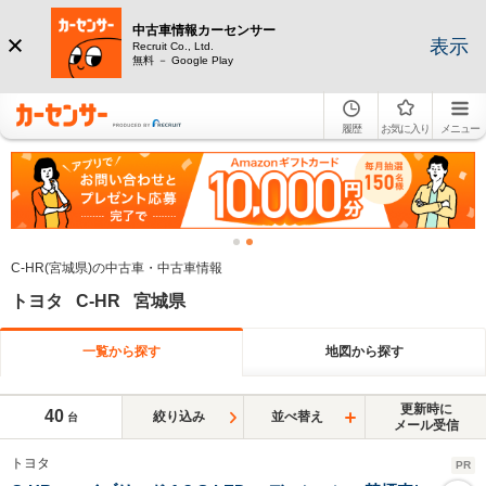
中古車情報カーセンサー
表示
Recruit Co., Ltd.
無料 － Google Play
履歴
お気に入り
メニュー
C-HR(宮城県)の中古車・中古車情報
トヨタ C-HR 宮城県
一覧から探す
地図から探す
更新時に
40
絞り込み
並べ替え
台
メール受信
トヨタ
PR