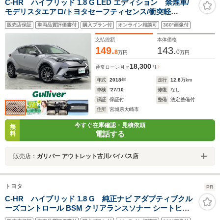
C-HR ハイブリッド 1.8 G LED エディション 禁煙車/
モデリスタエアロ/トヨタセーフティセンス/衝突軽
減/BSM/ACC/社外ナビ/バックモニター/フルセグ/ハーフ
販売店保証
車両品質評価書付
購入プラン付
オンライン相談可
360°画像付
レザー/シートヒーター/LEDヘッドライト/ETC/ドラレコ
支払総額
本体価格
149.
143.
8
0
万円
万円
18,300
通常ローン
月々
円
年式
2018
年
走行
12.8
万km
車検
'27/10
修復
なし
保証
保証付
整備
法定整備付
住所
宮城県大崎市
今すぐ在庫確認・見積依頼
無
電話する
料
販売店：
ガリバー アウトレット古川バイパス店
トヨタ
PR
C-HR ハイブリッド 1.8 G 純正ナビ アダプティブクル
ーズコントロール BSM クリアランスソナー シートヒー
ター ハーフレザー LEDヘッドランプ バックモニター