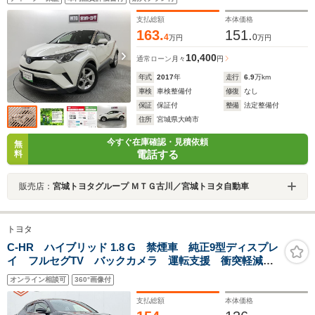
支払総額
本体価格
163.
151.
4
0
万円
万円
10,400
通常ローン
月々
円
年式
2017
年
走行
6.9
万km
車検
車検整備付
修復
なし
保証
保証付
整備
法定整備付
住所
宮城県大崎市
今すぐ在庫確認・見積依頼
無
電話する
料
販売店：
宮城トヨタグループ ＭＴＧ古川／宮城トヨタ自動車
トヨタ
C-HR ハイブリッド 1.8 G 禁煙車 純正9型ディスプレ
イ フルセグTV バックカメラ 運転支援 衝突軽減ブ
レーキ 純正ビルドインETC2.0 シートヒーター ハー
オンライン相談可
360°画像付
フレザーシート レーダークルーズコントロール
支払総額
本体価格