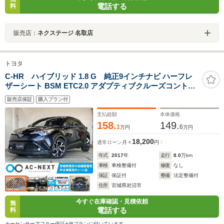
電話する
料
販売店：
ネクステージ 名取店
トヨタ
C-HR ハイブリッド 1.8 G 純正9インチナビ ハーフレ
ザーシート BSM ETC2.0 アダプティブクルーズコントロ
ール シートヒーター フルセグTV バックモニター ドラ
販売店保証
購入プラン付
レコ 障害物センサー リアスポイラー SRSエアバッグ 横
滑り防止 フォグランプ
支払総額
本体価格
158.
149.
1
6
万円
万円
18,200
通常ローン
月々
円
年式
2017
年
走行
8.0
万km
車検
車検整備付
修復
なし
保証
保証付
整備
法定整備付
住所
宮城県岩沼市
今すぐ在庫確認・見積依頼
無
電話する
料
カーセンサーアフター保証がBプランに付いています