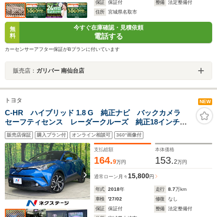
保証
保証付
整備
法定整備付
住所
宮城県名取市
今すぐ在庫確認・見積依頼
無
電話する
料
カーセンサーアフター保証がBプランに付いています
販売店：
ガリバー 南仙台店
トヨタ
NEW
C-HR ハイブリッド 1.8 G 純正ナビ バックカメラ
セーフティセンス レーダークルーズ 純正18インチア
ルミ ブラインドスポットモニター AC100V シートヒ
販売店保証
購入プラン付
オンライン相談可
360°画像付
ーター コーナーセンサー スマートキー LEDヘッ
ド ETC
支払総額
本体価格
164.
153.
9
2
万円
万円
15,800
通常ローン
月々
円
年式
2018
年
走行
8.7
万km
車検
'27/02
修復
なし
保証
保証付
整備
法定整備付