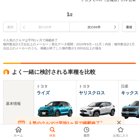
トヨタ C-HR（宮城県）の中古車
1
/2
最初
前の30件
次の30件
最後
※人気のクルマは平均1ヶ月で掲載終了
物件数合計1万台以上のメーカー｜算出データ期間：2024年9月～11月｜内容：物件数合計1万
台以上のメーカーのうち、掲載が終了した物件数が1,000台以上の場合
よく一緒に検討される車種を比較
トヨタ
トヨタ
日産
ライズ
ヤリスクロス
キックス
基本情報
※
人気のクルマは平均1ヶ月で掲載終了
在庫が無くなる前にお問い合わせください
新車価格
167.9～244.2万円
179.8～335.5万円
300～424
ホーム
検索
履歴
お気に入り