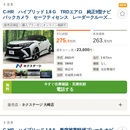
トヨタ
NEW
C-HR ハイブリッド 1.8 G TRDエアロ 純正9型ナビ
バックカメラ セーフティセンス レーダークルーズ
シートヒーター ETC ハーフレザーシート スマート
販売店保証
購入プラン付
オンライン相談可
キー LEDヘッド モデリスタ19インチアルミ オート
エアコン
支払総額
本体価格
275.
263.
9
9
万円
万円
23,600
通常ローン
月々
円
年式
2021
年
走行
1.6
万km
車検
'28/02
修復
なし
保証
保証付
整備
法定整備付
住所
宮城県大崎市
今すぐ在庫確認・見積依頼
無
電話する
料
販売店：
ネクステージ 大崎店
トヨタ
C-HR ハイブリッド 1.8 S 衝突被害軽減ブレーキ ナビ