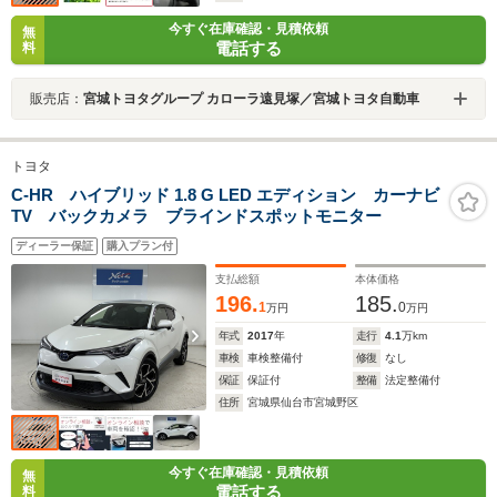
今すぐ在庫確認・見積依頼
無
電話する
料
販売店：
宮城トヨタグループ カローラ遠見塚／宮城トヨタ自動車
トヨタ
C-HR ハイブリッド 1.8 G LED エディション カーナビ
TV バックカメラ ブラインドスポットモニター
ディーラー保証
購入プラン付
支払総額
本体価格
196.
185.
1
0
万円
万円
年式
2017
年
走行
4.1
万km
車検
車検整備付
修復
なし
保証
保証付
整備
法定整備付
住所
宮城県仙台市宮城野区
今すぐ在庫確認・見積依頼
無
電話する
料