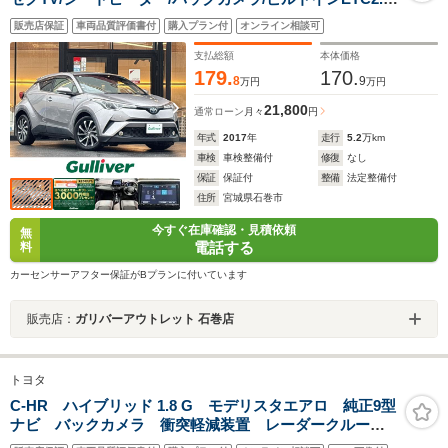
レーダークルーズコントロール/衝突軽減ブレーキ/ブライ
販売店保証
車両品質評価書付
購入プラン付
オンライン相談可
ンドスポット/ハーフレザーシート/禁煙車
支払総額
本体価格
179.
170.
8
9
万円
万円
21,800
通常ローン
月々
円
年式
2017
年
走行
5.2
万km
車検
車検整備付
修復
なし
保証
保証付
整備
法定整備付
住所
宮城県石巻市
今すぐ在庫確認・見積依頼
無
電話する
料
カーセンサーアフター保証がBプランに付いています
販売店：
ガリバーアウトレット 石巻店
トヨタ
C-HR ハイブリッド 1.8 G モデリスタエアロ 純正9型
ナビ バックカメラ 衝突軽減装置 レーダークルー
ズ ブラインドスポットモニター ハーフレザーシー