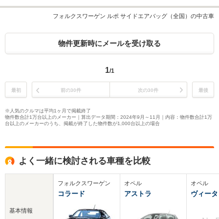
フォルクスワーゲン ルポ サイドエアバッグ（全国）の中古車
物件更新時にメールを受け取る
1
/1
最初
前の30件
次の30件
最後
※人気のクルマは平均1ヶ月で掲載終了
物件数合計1万台以上のメーカー｜算出データ期間：2024年9月～11月｜内容：物件数合計1万
台以上のメーカーのうち、掲載が終了した物件数が1,000台以上の場合
よく一緒に検討される車種を比較
フォルクスワーゲン
オペル
オペル
コラード
アストラ
ヴィータ
基本情報