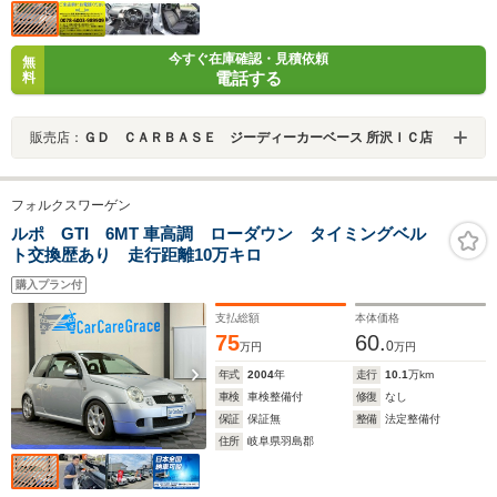
今すぐ在庫確認・見積依頼
無
電話する
料
販売店：
ＧＤ ＣＡＲＢＡＳＥ ジーディーカーベース 所沢ＩＣ店
フォルクスワーゲン
ルポ GTI 6MT 車高調 ローダウン タイミングベル
ト交換歴あり 走行距離10万キロ
購入プラン付
支払総額
本体価格
75
60.
0
万円
万円
年式
2004
年
走行
10.1
万km
車検
車検整備付
修復
なし
保証
保証無
整備
法定整備付
住所
岐阜県羽島郡