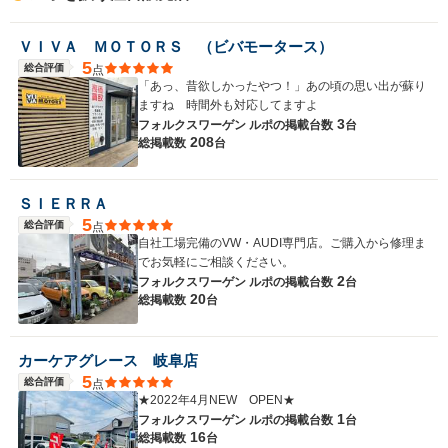
ＶＩＶＡ ＭＯＴＯＲＳ （ビバモータース）
5
総合評価
点
「あっ、昔欲しかったやつ！」あの頃の思い出が蘇り
ますね 時間外も対応してますよ
3
フォルクスワーゲン ルポの
掲載台数
台
208
総掲載数
台
ＳＩＥＲＲＡ
5
総合評価
点
自社工場完備のVW・AUDI専門店。ご購入から修理ま
でお気軽にご相談ください。
2
フォルクスワーゲン ルポの
掲載台数
台
20
総掲載数
台
カーケアグレース 岐阜店
5
総合評価
点
★2022年4月NEW OPEN★
1
フォルクスワーゲン ルポの
掲載台数
台
16
総掲載数
台