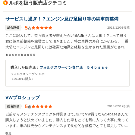
ルポを扱う販売店クチコミ
サービスし過ぎ！？エンジン及び足回り等の納車前整備
5
総合評価
2018/12/03投稿
点
ここに記入して、益々購入者が増えたら54BASEさんは大損！？...って思う
程に納車前整備を完璧にして頂きました。特に車両の寿命にかかわる、一番
大切なエンジンと足回りには確実な知識と経験を生かされた整備がなされま
す。 .....ちょっと納車まで待ちましたが...車に逢えない時間の長さが恋しさを
ｈａｓｅｃｈａｎ５５
増大させました。 フォルクスワーゲンに乗ってみたい方は是非、ご相談され
ると良いと思います。フォルクスワーゲンの本当の良さを感じられる、伝え
購入した販売店：
フォルクスワーゲン専門店 ５４ｂａｓｅ
て頂けるVW愛にあふれるお店です。
フォルクスワーゲン ルポ
（2018/12購入）
VWプロショップ
5
総合評価
2018/02/12投稿
点
以前からメンテナンスブログを拝見させて頂いてVW買うなら54baseさんで
購入しようと決めていました。購入した車もとても気に入って大事に乗って
います。車の販売からメンテナンスまで良心的な価格でとても満足していま
す。これからもよろしくお願いします。
敬史