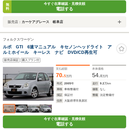
今すぐ在庫確認・見積依頼
無
電話する
料
販売店：
カーケアグレース 岐阜店
フォルクスワーゲン
ルポ GTI 6速マニュアル キセノンヘッドライト ア
ルミホイール キーレス ナビ DVD/CD再生可
販売店保証
購入プラン付
支払総額
本体価格
70.
54.
5
8
万円
万円
年式
2005
年
走行
9.2
万km
車検
車検整備付
修復
なし
保証
保証付
整備
法定整備付
住所
大阪府堺市美原区
今すぐ在庫確認・見積依頼
電話する