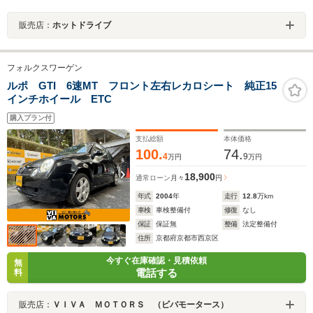
販売店：
ホットドライブ
フォルクスワーゲン
ルポ GTI 6速MT フロント左右レカロシート 純正15
インチホイール ETC
購入プラン付
支払総額
本体価格
100.
74.
4
9
万円
万円
18,900
通常ローン
月々
円
年式
2004
年
走行
12.8
万km
車検
車検整備付
修復
なし
保証
保証無
整備
法定整備付
住所
京都府京都市西京区
今すぐ在庫確認・見積依頼
無
電話する
料
販売店：
ＶＩＶＡ ＭＯＴＯＲＳ （ビバモータース）