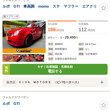
フォルクスワーゲン
ルポ GTI 車高調 momo ステ マフラー エアクリ
購入プラン付
支払総額
本体価格
156.
112.
6
9
万円
万円
29,400
通常ローン
月々
円
年式
2005
年
走行
13.1
万km
車検
車検整備付
修復
なし
保証
保証無
整備
法定整備付
住所
京都府京都市西京区
今すぐ在庫確認・見積依頼
無
電話する
料
販売店：
ＶＩＶＡ ＭＯＴＯＲＳ （ビバモータース）
フォルクスワーゲン
ルポ GTI