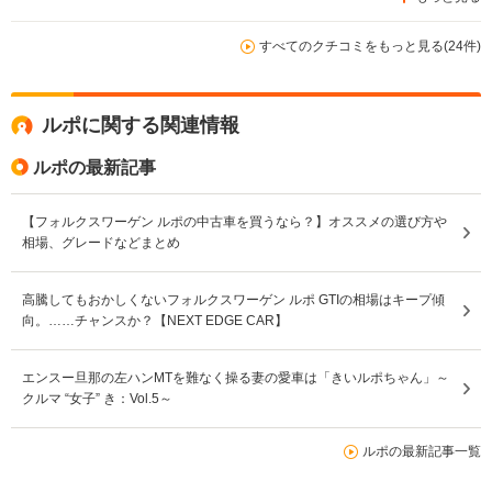
すべてのクチコミをもっと見る(24件)
ルポに関する関連情報
ルポの最新記事
【フォルクスワーゲン ルポの中古車を買うなら？】オススメの選び方や
相場、グレードなどまとめ
高騰してもおかしくないフォルクスワーゲン ルポ GTIの相場はキープ傾
向。……チャンスか？【NEXT EDGE CAR】
エンスー旦那の左ハンMTを難なく操る妻の愛車は「きいルポちゃん」～
クルマ “女子” き：Vol.5～
ルポの最新記事一覧