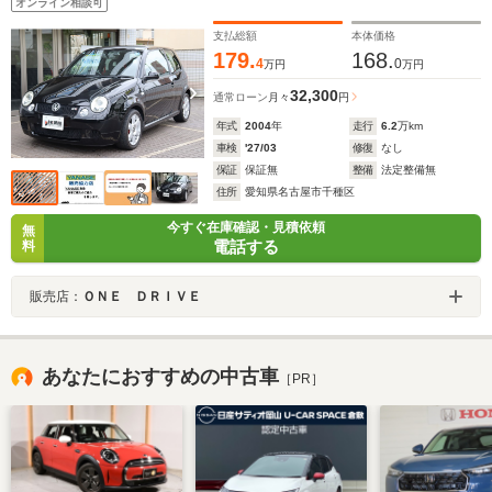
オンライン相談可
みです
支払総額
本体価格
179.
168.
4
0
万円
万円
32,300
通常ローン
月々
円
年式
2004
年
走行
6.2
万km
車検
'27/03
修復
なし
保証
保証無
整備
法定整備無
住所
愛知県名古屋市千種区
今すぐ在庫確認・見積依頼
無
電話する
料
販売店：
ＯＮＥ ＤＲＩＶＥ
あなたにおすすめの中古車
［PR］