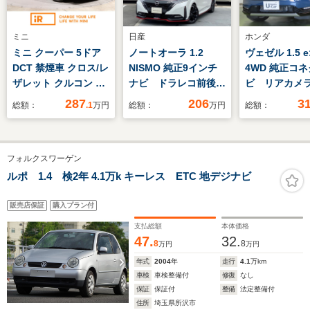
ミニ
日産
ホンダ
ミニ クーパー 5ドア
ノートオーラ 1.2
ヴェゼル 1.5 e
DCT 禁煙車 クロス/レ
NISMO 純正9インチ
4WD 純正コ
ザレット クルコン バ
ナビ ドラレコ前後
ビ リアカメ
ックカメラ 前後障害
シートヒーター ハン
セグ 純正前
287
206
3
総額：
.1
万円
総額：
万円
総額：
物センサー パーキン
ドルヒーター ステア
コ ETC パ
グアシスト ドライビ
リングヒーター アラ
ト CSRS 
ングモード コンフォ
ウンドビューモニタ
ー Pゲート
フォルクスワーゲン
ートアクセス ドアプ
ー エマージェンシー
ロジェクター 純正ナ
ブレーキ 踏み間違い
ルポ 1.4 検2年 4.1万k キーレス ETC 地デジナビ
ビ ETC 整備付
防止機能 LEDヘッド
ライト フォグランプ
販売店保証
購入プラン付
支払総額
本体価格
47.
32.
8
8
万円
万円
年式
2004
年
走行
4.1
万km
車検
車検整備付
修復
なし
保証
保証付
整備
法定整備付
住所
埼玉県所沢市