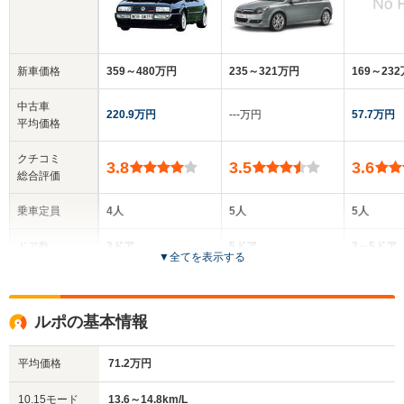
新車価格
359～480万円
235～321万円
169～23
中古車
220.9万円
‐‐‐万円
57.7万円
平均価格
クチコミ
3.8
3.5
3.6
総合評価
乗車定員
4人
5人
5人
ドア数
3ドア
5ドア
3～5ドア
▼
全てを表示する
全高
全高
全
1.33m～1.34m
1.47m
1.
ルポの基本情報
平均価格
71.2万円
全幅
全幅
全
サイズ
1.68m～1.69m
1.76m
1.
全長
全長
10.15モード
13.6～14.8km/L
(全長x全幅x全高)