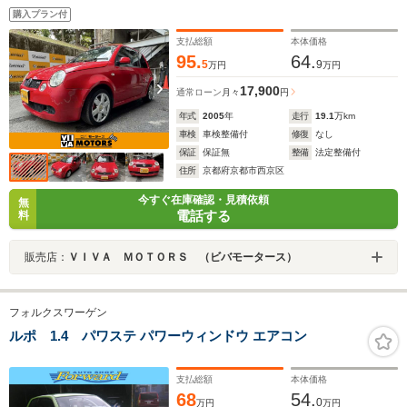
購入プラン付
支払総額
本体価格
95.
64.
5
9
万円
万円
17,900
通常ローン
月々
円
年式
2005
年
走行
19.1
万km
車検
車検整備付
修復
なし
保証
保証無
整備
法定整備付
住所
京都府京都市西京区
今すぐ在庫確認・見積依頼
無
電話する
料
販売店：
ＶＩＶＡ ＭＯＴＯＲＳ （ビバモータース）
フォルクスワーゲン
ルポ 1.4 パワステ パワーウィンドウ エアコン
支払総額
本体価格
68
54.
0
万円
万円