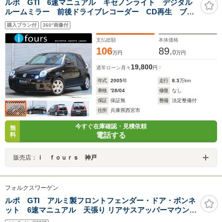
ルポ GTI 6速マニュアル キセノンライト デジタル
ルームミラー 前後ドライブレコーダー CD再生 ブル
ートゥース接続 AUX&USB入力 純正15インチアル
購入プラン付
360°画像付
ミ ETC
支払総額
本体価格
106
89.
0
万円
万円
19,800
通常ローン
月々
円
年式
2005
年
走行
8.3
万km
車検
'28/04
修復
なし
保証
保証無
整備
法定整備付
住所
兵庫県西宮市
今すぐ在庫確認・見積依頼
無
電話する
料
販売店：
ｉ ｆｏｕｒｓ 神戸
フォルクスワーゲン
ルポ GTI アルミ製フロントフェンダー・ドア・ボンネ
ット 6速マニュアル 天張り リアサスアッパーマウント
フロントバンパー牽引フックカバー定番交換部品 交換済