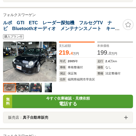
フォルクスワーゲン
ルポ GTI ETC レーダー探知機 フルセグTV ナ
ビ Bluetoothオーディオ メンテナンスノート キーレ
ス
購入プラン付
支払総額
本体価格
219.
199.
4
0
万円
万円
年式
2005
年
走行
2.4
万km
車検
車検整備付
修復
なし
保証
保証無
整備
法定整備付
住所
福岡県福岡市早良区
今すぐ在庫確認・見積依頼
無
電話する
料
販売店：
真子自動車販売