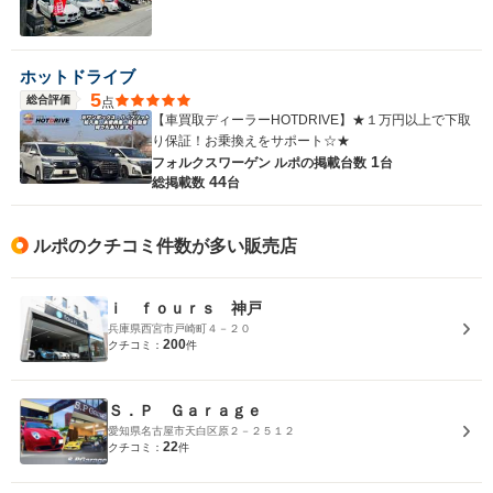
ホットドライブ
5
総合評価
点
【車買取ディーラーHOTDRIVE】★１万円以上で下取
り保証！お乗換えをサポート☆★
1
フォルクスワーゲン ルポの
掲載台数
台
44
総掲載数
台
ルポのクチコミ件数が多い販売店
ｉ ｆｏｕｒｓ 神戸
兵庫県西宮市戸崎町４－２０
200
クチコミ：
件
Ｓ．Ｐ Ｇａｒａｇｅ
愛知県名古屋市天白区原２－２５１２
22
クチコミ：
件