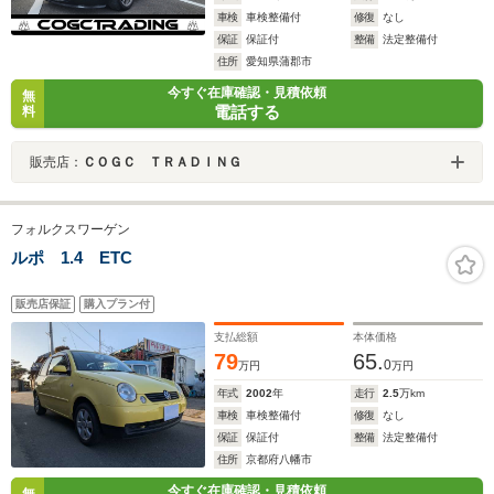
車検
車検整備付
修復
なし
保証
保証付
整備
法定整備付
住所
愛知県蒲郡市
今すぐ在庫確認・見積依頼
無
電話する
料
販売店：
ＣＯＧＣ ＴＲＡＤＩＮＧ
フォルクスワーゲン
ルポ 1.4 ETC
販売店保証
購入プラン付
支払総額
本体価格
79
65.
0
万円
万円
年式
2002
年
走行
2.5
万km
車検
車検整備付
修復
なし
保証
保証付
整備
法定整備付
住所
京都府八幡市
今すぐ在庫確認・見積依頼