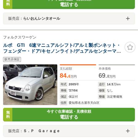
無
電話する
料
販売店：
らいおんレンタオール
フォルクスワーゲン
ルポ GTI 6速マニュアルシフト/アルミ製ボンネット・
フェンダー・ドア/キセノンライト/デュアルセンターマフ
ラー/KW車高調/VOLKレーシングCE28ホイール/HDDナ
販売店保証
ビ地デジTVブルートゥース/ETC/禁煙車/屋根保管
支払総額
本体価格
84.
69.
6
8
万円
万円
年式
2005
年
走行
14.5
万km
車検
'27/04
修復
なし
保証
保証付
整備
法定整備無
住所
愛知県名古屋市天白区
今すぐ在庫確認・見積依頼
無
電話する
料
販売店：
Ｓ．Ｐ Ｇａｒａｇｅ