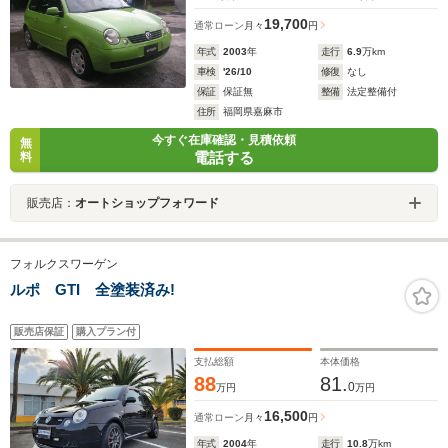
19,700
通常ローン
月々
円
年式
2003
年
走行
6.9
万km
車検
'26/10
修復
なし
保証
保証無
整備
法定整備付
住所
福岡県嘉麻市
今すぐ在庫確認・見積依頼
無
電話する
料
販売店：
オートショップフォワード
フォルクスワーゲン
ルポ GTI 全塗装済み!
販売店保証
購入プラン付
支払総額
本体価格
88
81.
0
万円
万円
16,500
通常ローン
月々
円
年式
2004
年
走行
10.8
万km