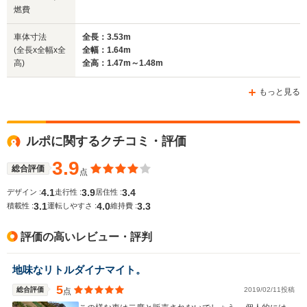
4.05m
4.26m
3.
燃費
車体寸法
全長：3.53m
(全長x全幅x全
全幅：1.64m
ホイールベース
ホイールベース
ホイー
高)
全高：1.47m～1.48m
-m
-m
もっと見る
WLTCモード
ルポに関するクチコミ・評価
-
-
-
燃費
3.9
総合評価
点
4.1
3.9
3.4
デザイン :
走行性 :
居住性 :
3.1
4.0
3.3
排気量
1780～2861cc
1795～1998cc
1198～17
積載性 :
運転しやすさ :
維持費 :
駆動方式
FF
FF
FF
評価の高いレビュー・評判
地味なリトルダイナマイト。
5
総合評価
2019/02/11投稿
点