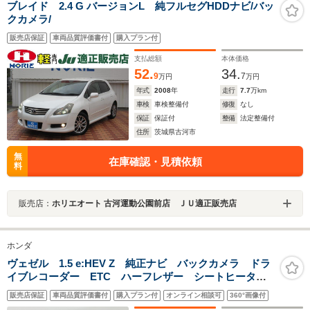
ブレイド 2.4 G バージョンL 純フルセグHDDナビ/バッ
クカメラ/
販売店保証
車両品質評価書付
購入プラン付
支払総額
本体価格
52.
34.
9
7
万円
万円
年式
2008
年
走行
7.7
万km
車検
車検整備付
修復
なし
保証
保証付
整備
法定整備付
住所
茨城県古河市
無
在庫確認・見積依頼
料
販売店：
ホリエオート 古河運動公園前店 ＪＵ適正販売店
ホンダ
ヴェゼル 1.5 e:HEV Z 純正ナビ バックカメラ ドラ
イブレコーダー ETC ハーフレザー シートヒータ
ー ハンドルヒーター ブラインドスポットモニター
販売店保証
車両品質評価書付
購入プラン付
オンライン相談可
360°画像付
衝突被害軽減システム レーダークルーズコントロー