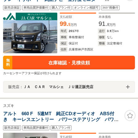
Bluetoothオーディオ DVD ヘッドアップディスプレ
販売店保証
車両品質評価書付
購入プラン付
オンライン相談可
360°画像付
イ LEDヘッドライト プッシュスタート スマートキ
ー シートヒーター
支払総額
本体価格
99.
91.
5
8
万円
万円
年式
2017
年
走行
3.9
万km
車検
車検整備付
修復
なし
保証
保証付
整備
法定整備付
住所
兵庫県神戸市西区
無
在庫確認・見積依頼
料
カーセンサーアフター保証が付けられます
販売店：
ＪＡ ＣＡＲ マルシェ ＪＵ適正販売店
スズキ
アルト 660 F 5速MT 純正CDオーディオ ABS付
き キーレスエントリー パワーステアリング パワー
ウィンドウ マニュアルエアコン ユーザー買取車
販売店保証
車両品質評価書付
購入プラン付
支払総額
本体価格