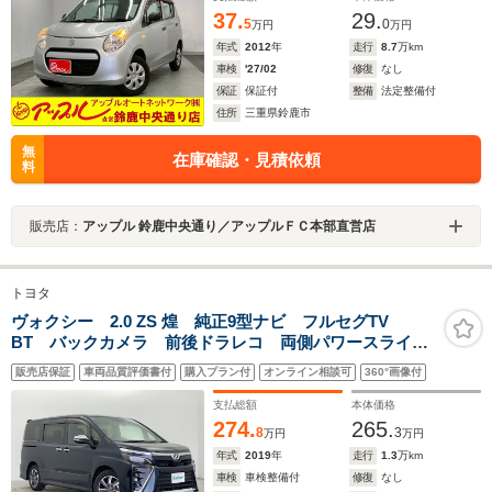
37.
29.
5
0
万円
万円
年式
2012
年
走行
8.7
万km
車検
'27/02
修復
なし
保証
保証付
整備
法定整備付
住所
三重県鈴鹿市
無
在庫確認・見積依頼
料
販売店：
アップル 鈴鹿中央通り／アップルＦＣ本部直営店
トヨタ
ヴォクシー 2.0 ZS 煌 純正9型ナビ フルセグTV
BT バックカメラ 前後ドラレコ 両側パワースライド
ドア 衝突軽減ブレーキ レーンキープ 先行車発進通
販売店保証
車両品質評価書付
購入プラン付
オンライン相談可
360°画像付
知 オートハイビーム LED フォグ クルコン 純正
16インチAW
支払総額
本体価格
274.
265.
8
3
万円
万円
年式
2019
年
走行
1.3
万km
車検
車検整備付
修復
なし