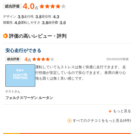
4.0
総合評価
点
3.5
3.8
4.3
デザイン :
走行性 :
居住性 :
4.0
3.8
3.0
積載性 :
運転しやすさ :
維持費 :
評価の高いレビュー・評判
安心走行ができる
4
総合評価
2013/02/20投稿
点
運転していてもストレスは無く快適に走行できます。 走
行性能が安定しているので安心できます。 座席の座り心
地も固くは無く良い感じです。
ゲストさん
フォルクスワーゲン ルータン
もっと見る
すべてのクチコミをもっと見る(4件)