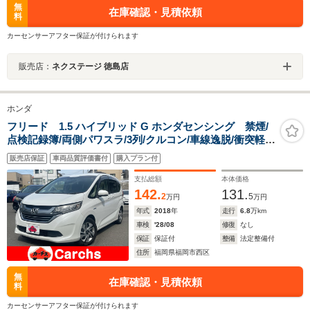
無
在庫確認・見積依頼
料
カーセンサーアフター保証が付けられます
販売店：
ネクステージ 徳島店
ホンダ
フリード 1.5 ハイブリッド G ホンダセンシング 禁煙/
点検記録簿/両側パワスラ/3列/クルコン/車線逸脱/衝突軽
減/Bカメ/ドラレコ/ETC/LED
販売店保証
車両品質評価書付
購入プラン付
支払総額
本体価格
142.
131.
2
5
万円
万円
年式
2018
年
走行
6.8
万km
車検
'28/08
修復
なし
保証
保証付
整備
法定整備付
住所
福岡県福岡市西区
無
在庫確認・見積依頼
料
カーセンサーアフター保証が付けられます