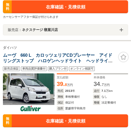
無
在庫確認・見積依頼
料
カーセンサーアフター保証が付けられます
販売店：
ネクステージ 寝屋川店
ダイハツ
ムーヴ 660 L カロッツェリアCDプレーヤー アイド
リングストップ ハロゲンヘッドライト ヘッドライト
レベライザ TOPRUN14インチAW 電動格納ミラー
販売店保証
車両品質評価書付
購入プラン付
オンライン相談可
リモコンキー ドアバイザー フロアマット
支払総額
本体価格
39.
34.
8
7
万円
万円
年式
2013
年
走行
7.1
万km
車検
車検整備付
修復
なし
保証
保証付
整備
法定整備付
住所
愛媛県宇和島市
無
在庫確認・見積依頼
料