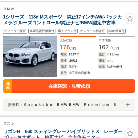
ＢＭＷ
1シリーズ 118d Mスポーツ 純正17インチAW/バックカ
メラ/クルーズコントロール/純正ナビ/BMW認定中古車保
証
ディーラー保証
車両品質評価書付
購入プラン付
オンライン相談可
360°画像付
支払総額
本体価格
176
162.
0
万円
万円
年式
2017
年
走行
4.3
万km
車検
'26/11
修復
なし
保証
保証付
整備
法定整備付
住所
埼玉県春日部市
無
在庫確認・見積依頼
料
販売店：
Ｋａｓｕｋａｂｅ ＢＭＷ ＢＭＷ Ｐｒｅｍｉｕｍ Ｓｅｌｅｃｔｉｏｎ 春日部
スズキ
ワゴンR 660 スティングレー ハイブリッド X レーダー
ブレーキサポート 純正ナビ 全方位モニター