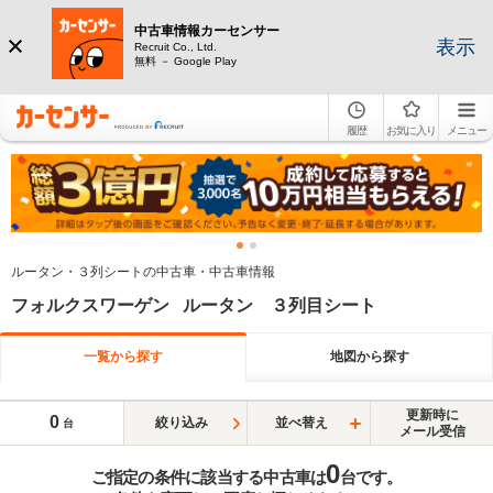
中古車情報カーセンサー
表示
Recruit Co., Ltd.
無料 － Google Play
履歴
お気に入り
メニュー
ルータン・３列シートの中古車・中古車情報
フォルクスワーゲン ルータン ３列目シート
一覧から探す
地図から探す
更新時に
0
絞り込み
並べ替え
台
メール受信
0
ご指定の条件に該当する中古車は
台です。