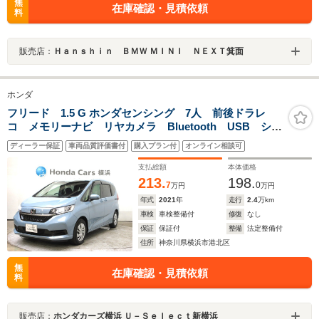
無
在庫確認・見積依頼
料
販売店：
Ｈａｎｓｈｉｎ ＢＭＷ ＭＩＮＩ ＮＥＸＴ箕面
ホンダ
フリード 1.5 G ホンダセンシング 7人 前後ドラレ
コ メモリーナビ リヤカメラ Bluetooth USB シー
トヒーター ETC 両側電動スライドドア ドアバイザ
ディーラー保証
車両品質評価書付
購入プラン付
オンライン相談可
ー オートリトラミラー ワンオーナー
支払総額
本体価格
213.
198.
7
0
万円
万円
年式
2021
年
走行
2.4
万km
車検
車検整備付
修復
なし
保証
保証付
整備
法定整備付
住所
神奈川県横浜市港北区
無
在庫確認・見積依頼
料
販売店：
ホンダカーズ横浜 Ｕ－Ｓｅｌｅｃｔ新横浜