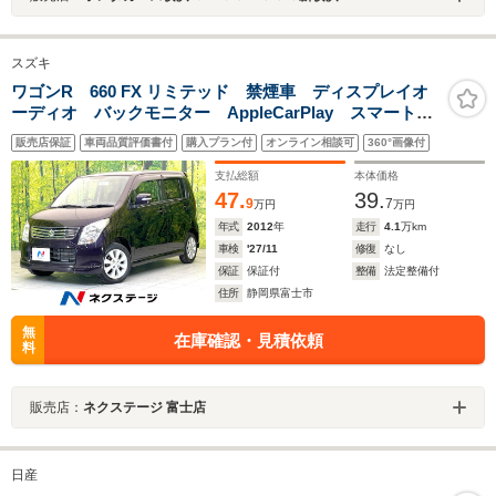
スズキ
ワゴンR 660 FX リミテッド 禁煙車 ディスプレイオ
ーディオ バックモニター AppleCarPlay スマートキ
ー オートエアコン シートリフター 電動格納ミラ
販売店保証
車両品質評価書付
購入プラン付
オンライン相談可
360°画像付
ー シートアンダーボックス ヘッドライトレベライザ
ー
支払総額
本体価格
47.
39.
9
7
万円
万円
年式
2012
年
走行
4.1
万km
車検
'27/11
修復
なし
保証
保証付
整備
法定整備付
住所
静岡県富士市
無
在庫確認・見積依頼
料
販売店：
ネクステージ 富士店
日産