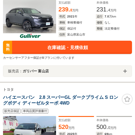
ル 純正アルミホイール
支払総額
本体価格
239.
231.
8
4
万円
万円
年式
2021
年
走行
7.0
万km
車検
車検整備付
修復
なし
保証
保証付
整備
法定整備付
住所
富山県富山市
無
在庫確認・見積依頼
料
カーセンサーアフター保証がBプランに付いています
販売店：
ガリバー 富山店
トヨタ
ハイエースバン 2.8 スーパーGL ダークプライム S ロン
グボディ ディーゼルターボ 4WD
販売店保証
車両品質評価書付
支払総額
本体価格
520
500.
0
万円
万円
年式
2025
年
走行
69
km