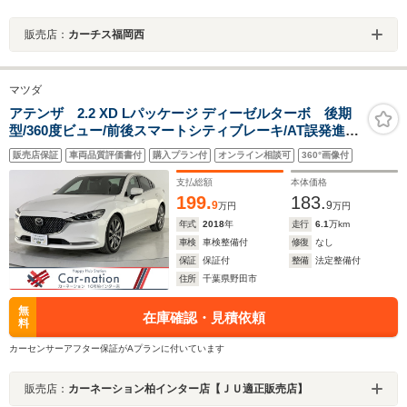
販売店：
カーチス福岡西
マツダ
アテンザ 2.2 XD Lパッケージ ディーゼルターボ 後期
型/360度ビュー/前後スマートシティブレーキ/AT誤発進抑
制制御/全車速追従レーダークルコン/LKA/車線逸脱警
販売店保証
車両品質評価書付
購入プラン付
オンライン相談可
360°画像付
報/BSM/前後障害物センサー/茶本革/シートヒーター/Pシ
ート/BOSE/マツコネナビ/フルセグ/Bluetooth/ETC
支払総額
本体価格
199.
183.
9
9
万円
万円
年式
2018
年
走行
6.1
万km
車検
車検整備付
修復
なし
保証
保証付
整備
法定整備付
住所
千葉県野田市
無
在庫確認・見積依頼
料
カーセンサーアフター保証がAプランに付いています
販売店：
カーネーション柏インター店【ＪＵ適正販売店】