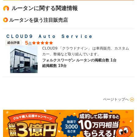
ルータンに関する関連情報
ルータンを扱う注目販売店
ＣＬＯＵＤ９ Ａｕｔｏ Ｓｅｒｖｉｃｅ
5
総合評価
点
CLOUD9 「クラウドナイン」 は車両販売、カスタム
カー、整備など取り組んでいます。
1
フォルクスワーゲン ルータンの
掲載台数
台
19
総掲載数
台
ページトップへ