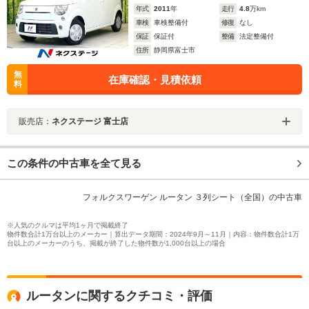
年式
2011
年
走行
4.8
万km
車検
車検整備付
修復
なし
保証
保証付
整備
法定整備付
住所
静岡県富士市
無
在庫確認・見積依頼
料
販売店：
ネクステージ 富士店
この条件の中古車を全て見る
フォルクスワーゲン ルータン ３列シート（全国）の中古車
※人気のクルマは平均1ヶ月で掲載終了
物件数合計1万台以上のメーカー｜算出データ期間：2024年9月～11月｜内容：物件数合計1万
台以上のメーカーのうち、掲載が終了した物件数が1,000台以上の場合
ルータンに関するクチコミ・評価