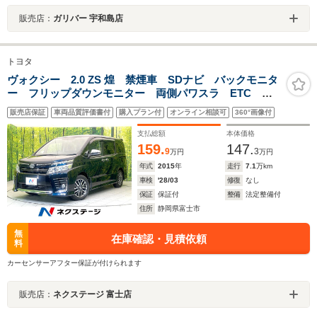
販売店：
ガリバー 宇和島店
トヨタ
ヴォクシー 2.0 ZS 煌 禁煙車 SDナビ バックモニタ
ー フリップダウンモニター 両側パワスラ ETC
LEDヘッド フォグ オートライト オートエアコン
販売店保証
車両品質評価書付
購入プラン付
オンライン相談可
360°画像付
ドラレコ スマートキー アイドリングストップ 電動
格納ミラー
支払総額
本体価格
159.
147.
9
3
万円
万円
年式
2015
年
走行
7.1
万km
車検
'28/03
修復
なし
保証
保証付
整備
法定整備付
住所
静岡県富士市
無
在庫確認・見積依頼
料
カーセンサーアフター保証が付けられます
販売店：
ネクステージ 富士店