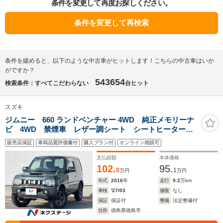
条件を変更して再度お探しください。
条件を変更して再検索
条件を緩めると、以下のような中古車がヒットします！こちらの中古車はいか
がですか？
543654
検索条件：すべてこだわらない
台ヒット
スズキ
ジムニー 660 ランドベンチャー 4WD 純正メモリーナ
ビ 4WD 禁煙車 レザー調シート シートヒーター
ETC CD 地デジ
販売店保証
車両品質評価書付
購入プラン付
オンライン相談可
支払総額
本体価格
102.
95.
8
1
万円
万円
年式
2016
年
走行
9.2
万km
車検
'27/03
修復
なし
保証
保証付
整備
法定整備付
住所
徳島県徳島市