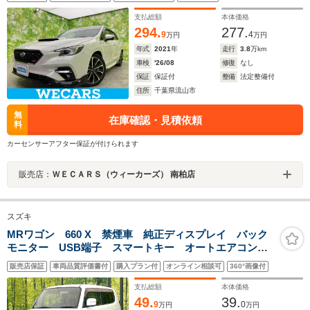
援システム/シート フルレザー/電動バックドア
支払総額
本体価格
294.
277.
9
4
万円
万円
年式
2021
年
走行
3.8
万km
車検
'26/08
修復
なし
保証
保証付
整備
法定整備付
住所
千葉県流山市
無
在庫確認・見積依頼
料
カーセンサーアフター保証が付けられます
販売店：
ＷＥＣＡＲＳ（ウィーカーズ） 南柏店
スズキ
MRワゴン 660 X 禁煙車 純正ディスプレイ バック
モニター USB端子 スマートキー オートエアコン
シートリフター フォグ ヘッドライトレベライザー
販売店保証
車両品質評価書付
購入プラン付
オンライン相談可
360°画像付
シートアンダーボックス 電動格納ミラー
支払総額
本体価格
49.
39.
9
0
万円
万円