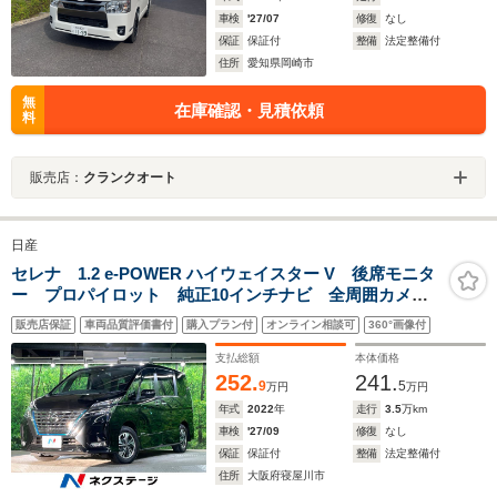
車検
'27/07
修復
なし
保証
保証付
整備
法定整備付
住所
愛知県岡崎市
無
在庫確認・見積依頼
料
販売店：
クランクオート
日産
セレナ 1.2 e-POWER ハイウェイスター V 後席モニタ
ー プロパイロット 純正10インチナビ 全周囲カメ
ラ 両側電動ドア 衝突被害軽減システム レーダーク
販売店保証
車両品質評価書付
購入プラン付
オンライン相談可
360°画像付
ルーズ 禁煙車 ドラレコ コーナーセンサー スマー
トキー ビルトインETC
支払総額
本体価格
252.
241.
9
5
万円
万円
年式
2022
年
走行
3.5
万km
車検
'27/09
修復
なし
保証
保証付
整備
法定整備付
住所
大阪府寝屋川市