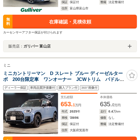
保証
保証付
整備
法定整備付
住所
富山県富山市
無
在庫確認・見積依頼
料
カーセンサーアフター保証が付けられます
販売店：
ガリバー 富山店
ミニ
ミニカントリーマン D スレート ブルー ディーゼルター
ボ 200台限定車 ワンオーナー JCWトリム パドルシ
フト 19インチAW ハーマンカードン 全周囲カメラ
ディーラー保証
車両品質評価書付
購入プラン付
360°画像付
シートヒーター 電動シート ハンドルヒータ 追従式
クルコン パドルシフト ヘッドアップディスプレイ
支払総額
本体価格
653.
635.
1
0
万円
万円
年式
2025
年
走行
0.4
万km
車検
'28/06
修復
なし
保証
保証付
整備
法定整備付
住所
大阪府箕面市