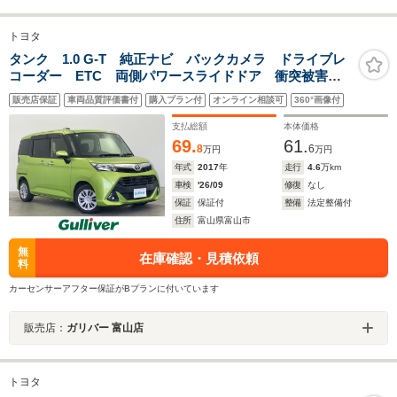
トヨタ
タンク 1.0 G-T 純正ナビ バックカメラ ドライブレ
コーダー ETC 両側パワースライドドア 衝突被害軽
減システム 横滑り防止装置 アイドリングストップ
販売店保証
車両品質評価書付
購入プラン付
オンライン相談可
360°画像付
オートハロゲンライト フォグライト ステアリングス
イッチ AAC
支払総額
本体価格
69.
61.
8
6
万円
万円
年式
2017
年
走行
4.6
万km
車検
'26/09
修復
なし
保証
保証付
整備
法定整備付
住所
富山県富山市
無
在庫確認・見積依頼
料
カーセンサーアフター保証がBプランに付いています
販売店：
ガリバー 富山店
トヨタ