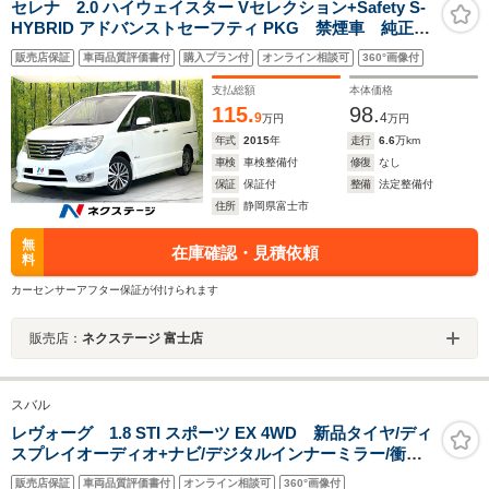
セレナ 2.0 ハイウェイスター Vセレクション+Safety S-
HYBRID アドバンストセーフティ PKG 禁煙車 純正8
型ナビ 後席モニター 全方位モニター エマージェン
販売店保証
車両品質評価書付
購入プラン付
オンライン相談可
360°画像付
シーブレーキ クルコン 両側パワスラ ETC ドラレ
コ オートエアコン リアオートエアコン LEDヘッ
支払総額
本体価格
ド オートライト サンシェード
115.
98.
9
4
万円
万円
年式
2015
年
走行
6.6
万km
車検
車検整備付
修復
なし
保証
保証付
整備
法定整備付
住所
静岡県富士市
無
在庫確認・見積依頼
料
カーセンサーアフター保証が付けられます
販売店：
ネクステージ 富士店
スバル
レヴォーグ 1.8 STI スポーツ EX 4WD 新品タイヤ/ディ
スプレイオーディオ+ナビ/デジタルインナーミラー/衝突
安全装置/シートヒーター/全方位モニター/車線逸脱防止支
販売店保証
車両品質評価書付
オンライン相談可
360°画像付