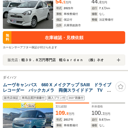
54.
44.
5
8
万円
万円
年式
2021
年
走行
7.1
万km
車検
車検整備付
修復
なし
保証
保証付
整備
法定整備付
住所
兵庫県姫路市
無
在庫確認・見積依頼
料
カーセンサーアフター保証が付けられます
販売店：
軽３９．８万円専門店 軽Ｇａｒｄｅｎ （株）ネオ
ダイハツ
ムーヴキャンバス 660 X メイクアップ SAIII ドライブ
レコーダー バックカメラ 両側スライドドア TV ク
リアランスソナー 衝突被害軽減システム オートマチ
販売店保証
車両品質評価書付
購入プラン付
360°画像付
ックハイビーム スマートキー アイドリングストッ
プ 電動格納ミラー CVT ベンチシート
支払総額
本体価格
109.
100.
9
3
万円
万円
年式
2017
年
走行
5.0
万km
車検
車検整備付
修復
なし