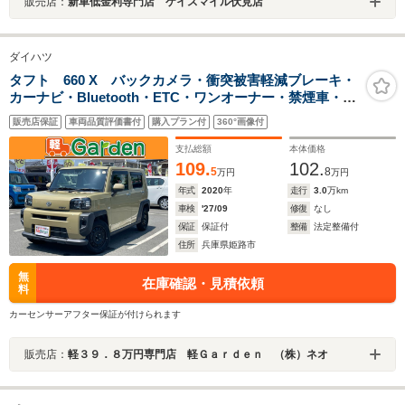
販売店：
新車低金利専門店 ケイスマイル伏見店
ダイハツ
タフト 660 X バックカメラ・衝突被害軽減ブレーキ・
カーナビ・Bluetooth・ETC・ワンオーナー・禁煙車・フ
ルセグTV・CD/DVD再生・スマートキー&プッシュスター
販売店保証
車両品質評価書付
購入プラン付
360°画像付
ト・ベンチシート・ルームクリーニング
支払総額
本体価格
109.
102.
5
8
万円
万円
年式
2020
年
走行
3.0
万km
車検
'27/09
修復
なし
保証
保証付
整備
法定整備付
住所
兵庫県姫路市
無
在庫確認・見積依頼
料
カーセンサーアフター保証が付けられます
販売店：
軽３９．８万円専門店 軽Ｇａｒｄｅｎ （株）ネオ