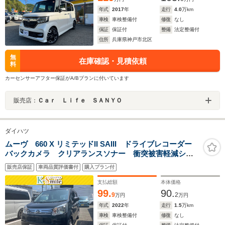
年式
2017
年
走行
4.0
万km
車検
車検整備付
修復
なし
保証
保証付
整備
法定整備付
住所
兵庫県神戸市北区
無
在庫確認・見積依頼
料
カーセンサーアフター保証がA/Bプランに付いています
販売店：
Ｃａｒ Ｌｉｆｅ ＳＡＮＹＯ
ダイハツ
ムーヴ 660 X リミテッドII SAIII ドライブレコーダー
バックカメラ クリアランスソナー 衝突被害軽減シス
テム オートマチックハイビーム オートライト LED
販売店保証
車両品質評価書付
購入プラン付
ヘッドランプ スマートキー アイドリングストップ
電動格納ミラー
支払総額
本体価格
99.
90.
9
2
万円
万円
年式
2022
年
走行
1.5
万km
車検
車検整備付
修復
なし