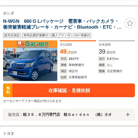
ホンダ
N-WGN 660 G Lパッケージ 雹害車・バックカメラ・
衝突被害軽減ブレーキ・カーナビ・Bluetooth・ETC・
CD/DVD再生・スマートキー&プッシュスタート・ベンチ
販売店保証
車両品質評価書付
購入プラン付
360°画像付
シート・ルームクリーニング
支払総額
本体価格
49.
39.
5
8
万円
万円
年式
2017
年
走行
5.6
万km
車検
車検整備付
修復
なし
保証
保証付
整備
法定整備付
住所
兵庫県姫路市
無
在庫確認・見積依頼
料
カーセンサーアフター保証が付けられます
販売店：
軽３９．８万円専門店 軽Ｇａｒｄｅｎ （株）ネオ
トヨタ