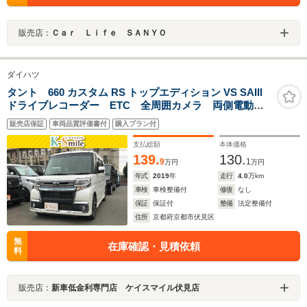
販売店：
Ｃａｒ Ｌｉｆｅ ＳＡＮＹＯ
ダイハツ
タント 660 カスタム RS トップエディション VS SAIII
ドライブレコーダー ETC 全周囲カメラ 両側電動ス
ライドドア TV 衝突被害軽減システム オートマチッ
販売店保証
車両品質評価書付
購入プラン付
クハイビーム オートライト LEDヘッドランプ アイ
ドリングストップ スマートキー
支払総額
本体価格
139.
130.
9
1
万円
万円
年式
2019
年
走行
4.0
万km
車検
車検整備付
修復
なし
保証
保証付
整備
法定整備付
住所
京都府京都市伏見区
無
在庫確認・見積依頼
料
販売店：
新車低金利専門店 ケイスマイル伏見店