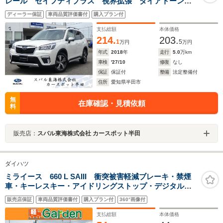
レール セイフティプラス 視界拡張 ダイアトーンナ
ビ フルセグ Bluetoothオーディオ USB フロントカ
ディーラー保証
車両品質評価書付
購入プラン付
メラ サイドカメラ バックカメラ スマートリヤビュ
ーミラー ETC2.0
支払総額
本体価格
214.
203.
1
5
万円
万円
年式
2018
年
走行
5.0
万km
車検
'27/10
修復
なし
保証
保証付
整備
法定整備付
住所
愛知県半田市
無
在庫確認・見積依頼
料
販売店：
スバル東海株式会社 カースポット半田
ダイハツ
ミライース 660 L SAIII 衝突被害軽減ブレーキ・禁煙
車・キーレスキー・アイドリングストップ・デジタルメ
ーター
販売店保証
車両品質評価書付
購入プラン付
360°画像付
支払総額
本体価格