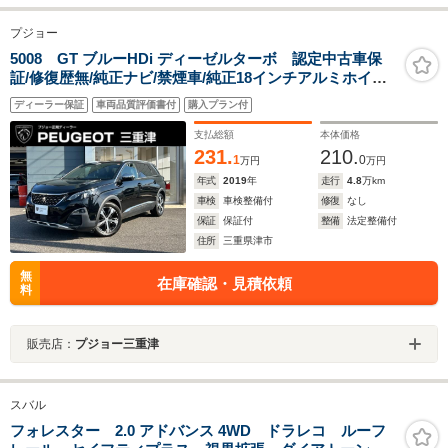
プジョー
5008 GT ブルーHDi ディーゼルターボ 認定中古車保
証/修復歴無/純正ナビ/禁煙車/純正18インチアルミホイー
ル/ETC/コントロール/LEDヘッドライト/バックモニター/
ディーラー保証
車両品質評価書付
購入プラン付
ブラインドスポットモニター/ルーフレール
支払総額
本体価格
231.
210.
1
0
万円
万円
年式
2019
年
走行
4.8
万km
車検
車検整備付
修復
なし
保証
保証付
整備
法定整備付
住所
三重県津市
無
在庫確認・見積依頼
料
販売店：
プジョー三重津
スバル
フォレスター 2.0 アドバンス 4WD ドラレコ ルーフ