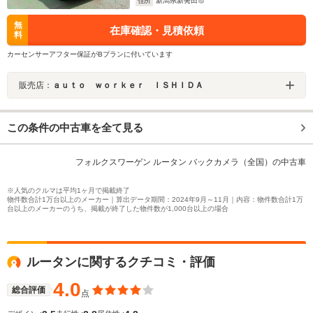
住所
新潟県新発田市
無
在庫確認・見積依頼
料
カーセンサーアフター保証がBプランに付いています
販売店：
ａｕｔｏ ｗｏｒｋｅｒ ＩＳＨＩＤＡ
この条件の中古車を全て見る
フォルクスワーゲン ルータン バックカメラ（全国）の中古車
※人気のクルマは平均1ヶ月で掲載終了
物件数合計1万台以上のメーカー｜算出データ期間：2024年9月～11月｜内容：物件数合計1万
台以上のメーカーのうち、掲載が終了した物件数が1,000台以上の場合
ルータンに関するクチコミ・評価
4.0
総合評価
点