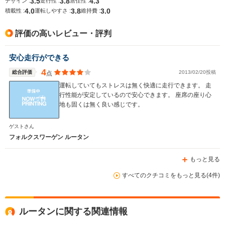
3.5
3.8
4.3
デザイン :
走行性 :
居住性 :
4.0
3.8
3.0
積載性 :
運転しやすさ :
維持費 :
評価の高いレビュー・評判
安心走行ができる
4
総合評価
2013/02/20投稿
点
運転していてもストレスは無く快適に走行できます。 走
行性能が安定しているので安心できます。 座席の座り心
地も固くは無く良い感じです。
ゲストさん
フォルクスワーゲン ルータン
もっと見る
すべてのクチコミをもっと見る(4件)
ルータンに関する関連情報