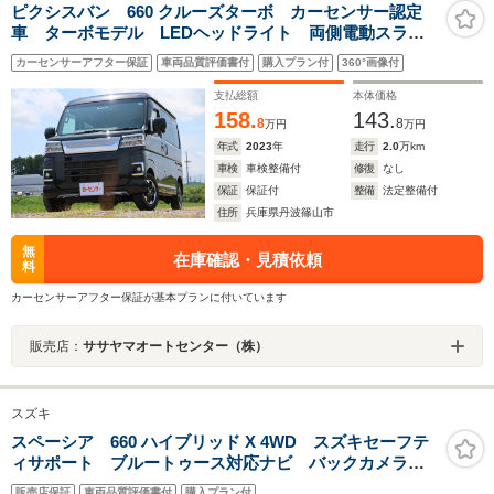
ピクシスバン 660 クルーズターボ カーセンサー認定
車 ターボモデル LEDヘッドライト 両側電動スライ
ドドア 純正ナビ Bluetooth Bカメラ ETC2.0
カーセンサーアフター保証
車両品質評価書付
購入プラン付
360°画像付
支払総額
本体価格
158.
143.
8
8
万円
万円
年式
2023
年
走行
2.0
万km
車検
車検整備付
修復
なし
保証
保証付
整備
法定整備付
住所
兵庫県丹波篠山市
無
在庫確認・見積依頼
料
カーセンサーアフター保証が基本プランに付いています
販売店：
ササヤマオートセンター（株）
スズキ
スペーシア 660 ハイブリッド X 4WD スズキセーフテ
ィサポート ブルートゥース対応ナビ バックカメラ
スマートキー 両側電動スライドドア シートヒーター
販売店保証
車両品質評価書付
購入プラン付