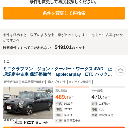
条件を変更して再度お探しください。
条件を変更して再検索
条件を緩めると、以下のような中古車がヒットします！こちらの中古車はいか
がですか？
549101
検索条件：すべてこだわらない
台ヒット
ミニ
ミニクラブマン ジョン・クーパー・ワークス 4WD 正
規認定中古車 保証整備付 applecarplay ETC バックカ
メラ 衝突軽減ブレーキ アイドリングストップ 障害物ソナ
販売店保証
車両品質評価書付
購入プラン付
オンライン相談可
ー アクティブクルコン LEDライト 純正ホイール
支払総額
本体価格
489.
470.
7
0
万円
万円
年式
2022
年
走行
1.3
万km
車検
'27/12
修復
なし
保証
保証付
整備
法定整備付
住所
静岡県富士市