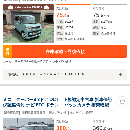
支払総額
本体価格
75.
75.
9
0
万円
万円
年式
2018
年
走行
9.2
万km
車検
'27/06
修復
なし
保証
保証付
整備
法定整備付
住所
新潟県新発田市
無
在庫確認・見積依頼
料
カーセンサーアフター保証がAプランに付いています
販売店：
ａｕｔｏ ｗｏｒｋｅｒ ＩＳＨＩＤＡ
ミニ
ミニ クーパーS 3ドア DCT 正規認定中古車 新車保証
保証整備付 ナビ ETC ドラレコ バックカメラ 衝突軽減ブ
レーキ アイドリングストップ 障害物ソナー 車線キープ A
販売店保証
車両品質評価書付
購入プラン付
オンライン相談可
クルコン
支払総額
本体価格
380.
360.
4
0
万円
万円