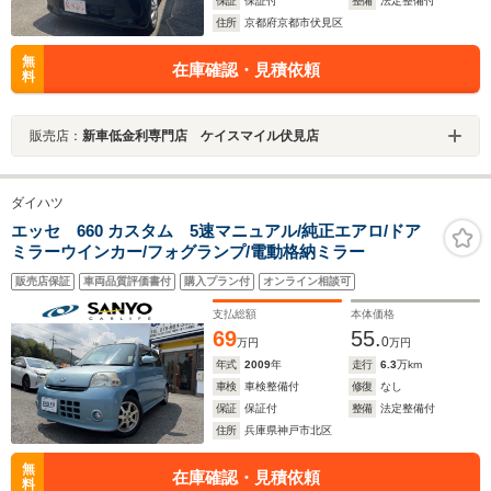
保証
保証付
整備
法定整備付
住所
京都府京都市伏見区
無
在庫確認・見積依頼
料
販売店：
新車低金利専門店 ケイスマイル伏見店
ダイハツ
エッセ 660 カスタム 5速マニュアル/純正エアロ/ドア
ミラーウインカー/フォグランプ/電動格納ミラー
販売店保証
車両品質評価書付
購入プラン付
オンライン相談可
支払総額
本体価格
69
55.
0
万円
万円
年式
2009
年
走行
6.3
万km
車検
車検整備付
修復
なし
保証
保証付
整備
法定整備付
住所
兵庫県神戸市北区
無
在庫確認・見積依頼
料