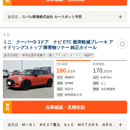
料
販売店：
スバル東海株式会社 カースポット半田
ミニ
ミニ クーパーD 3ドア ナビ ETC 衝突軽減ブレーキ ア
イドリングストップ 障害物ソナー 純正ホイール
販売店保証
車両品質評価書付
購入プラン付
オンライン相談可
支払総額
本体価格
190.
170.
6
0
万円
万円
年式
2020
年
走行
4.4
万km
車検
'27/05
修復
なし
保証
保証付
整備
法定整備無
住所
静岡県富士市
無
在庫確認・見積依頼
料
販売店：
ＭＩＮＩ ＮＥＸＴ富士 ＡＬＣ ＭＯＴＯＲＳ ＧＲＯＵＰ