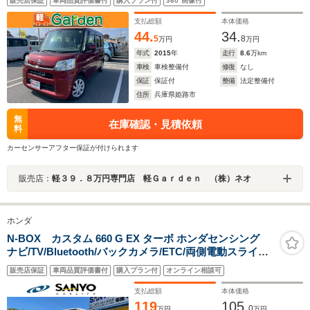
販売店保証
車両品質評価書付
購入プラン付
360°画像付
ンチシート・ルームクリーニング!
支払総額
本体価格
44.
34.
5
8
万円
万円
年式
2015
年
走行
8.6
万km
車検
車検整備付
修復
なし
保証
保証付
整備
法定整備付
住所
兵庫県姫路市
無
在庫確認・見積依頼
料
カーセンサーアフター保証が付けられます
販売店：
軽３９．８万円専門店 軽Ｇａｒｄｅｎ （株）ネオ
ホンダ
N-BOX カスタム 660 G EX ターボ ホンダセンシング
ナビ/TV/Bluetooth/バックカメラ/ETC/両側電動スライド
ドア/ターボ/ホンダセンシング
販売店保証
車両品質評価書付
購入プラン付
オンライン相談可
支払総額
本体価格
119
105.
0
万円
万円