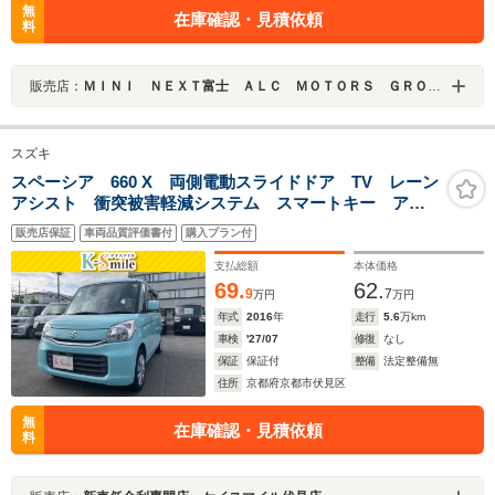
無
在庫確認・見積依頼
料
販売店：
ＭＩＮＩ ＮＥＸＴ富士 ＡＬＣ ＭＯＴＯＲＳ ＧＲＯＵＰ
スズキ
スペーシア 660 X 両側電動スライドドア TV レーン
アシスト 衝突被害軽減システム スマートキー アイ
ドリングストップ 電動格納ミラー シートヒーター
販売店保証
車両品質評価書付
購入プラン付
ベンチシート CVT 盗難防止システム ABS ESC
CD
支払総額
本体価格
69.
62.
9
7
万円
万円
年式
2016
年
走行
5.6
万km
車検
'27/07
修復
なし
保証
保証付
整備
法定整備無
住所
京都府京都市伏見区
無
在庫確認・見積依頼
料