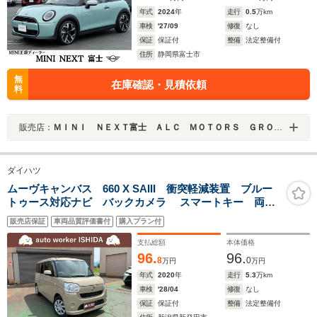
年式
2024
年
走行
0.5
万km
車検
'27/09
修復
なし
保証
保証付
整備
法定整備付
住所
静岡県富士市
無
在庫確認・見積依頼
料
販売店：
ＭＩＮＩ ＮＥＸＴ富士 ＡＬＣ ＭＯＴＯＲＳ ＧＲＯＵＰ
ダイハツ
ムーヴキャンバス 660 X SAIII 衝突軽減装置 ブルー
トゥース対応ナビ バックカメラ スマートキー 両側
電動スライドドア 関東仕入
販売店保証
車両品質評価書付
購入プラン付
支払総額
本体価格
96.
96.
8
0
万円
万円
年式
2020
年
走行
5.3
万km
車検
'28/04
修復
なし
保証
保証付
整備
法定整備付