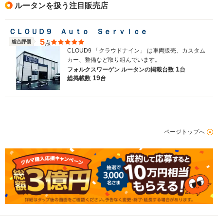
ルータンを扱う注目販売店
ＣＬＯＵＤ９ Ａｕｔｏ Ｓｅｒｖｉｃｅ
5
総合評価
点
CLOUD9 「クラウドナイン」 は車両販売、カスタム
カー、整備など取り組んでいます。
1
フォルクスワーゲン ルータンの
掲載台数
台
19
総掲載数
台
ページトップへ