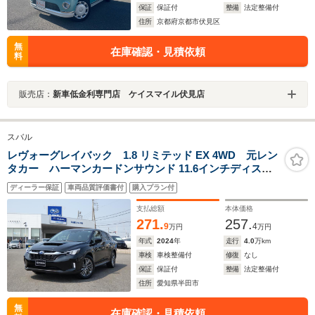
保証
保証付
整備
法定整備付
住所
京都府京都市伏見区
無
在庫確認・見積依頼
料
販売店：
新車低金利専門店 ケイスマイル伏見店
スバル
レヴォーグレイバック 1.8 リミテッド EX 4WD 元レン
タカー ハーマンカードンサウンド 11.6インチディスプ
レイ フルセグ Bluetoothオーディオ フロントカメ
ディーラー保証
車両品質評価書付
購入プラン付
ラ サイドカメラ バックカメラ 全周囲カメラ 電動
リヤゲート シートヒーター
支払総額
本体価格
271.
257.
9
4
万円
万円
年式
2024
年
走行
4.0
万km
車検
車検整備付
修復
なし
保証
保証付
整備
法定整備付
住所
愛知県半田市
無
在庫確認・見積依頼