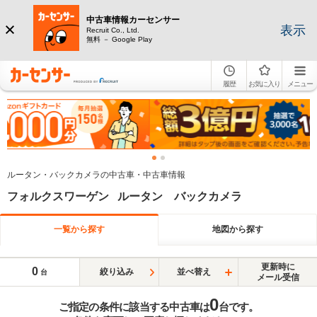
中古車情報カーセンサー
表示
Recruit Co., Ltd.
無料 － Google Play
履歴
お気に入り
メニュー
ルータン・バックカメラの中古車・中古車情報
フォルクスワーゲン ルータン バックカメラ
一覧から探す
地図から探す
更新時に
0
絞り込み
並べ替え
台
メール受信
0
ご指定の条件に該当する中古車は
台です。