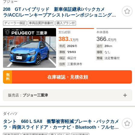
プジョー
208 GT ハイブリッド 新車保証継承/バックカメ
ラ/ACC/レーンキープアシスト/レーンポジショニングア
シスト/ブラインドスポットモニター/LEDヘッドライト/フ
ディーラー保証
車両品質評価書付
購入プラン付
ロント・バックソナー/アップルカープレイ/アンドロイド
オート
支払総額
本体価格
383.
366.
1
0
万円
万円
年式
2026
年
走行
20
km
車検
'29/03
修復
なし
保証
保証付
整備
法定整備付
住所
三重県津市
無
在庫確認・見積依頼
料
販売店：
プジョー三重津
ダイハツ
タント 660 L SAII 衝撃被害軽減ブレーキ・バックカメ
ラ・両側スライドドア・カーナビ・Bluetooth・フルセグ
TV・CD/DVD再生・禁煙車・アイドリングストップ・ベ