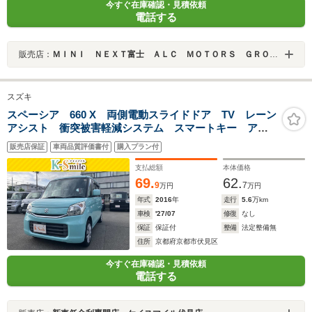
今すぐ在庫確認・見積依頼
電話する
販売店：
ＭＩＮＩ ＮＥＸＴ富士 ＡＬＣ ＭＯＴＯＲＳ ＧＲＯＵＰ
スズキ
スペーシア 660 X 両側電動スライドドア TV レーン
アシスト 衝突被害軽減システム スマートキー アイ
ドリングストップ 電動格納ミラー シートヒーター
販売店保証
車両品質評価書付
購入プラン付
ベンチシート CVT 盗難防止システム ABS ESC
CD
支払総額
本体価格
69.
62.
9
7
万円
万円
年式
2016
年
走行
5.6
万km
車検
'27/07
修復
なし
保証
保証付
整備
法定整備無
住所
京都府京都市伏見区
今すぐ在庫確認・見積依頼
電話する