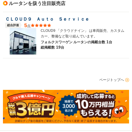
ルータンを扱う注目販売店
ＣＬＯＵＤ９ Ａｕｔｏ Ｓｅｒｖｉｃｅ
5
総合評価
点
CLOUD9 「クラウドナイン」 は車両販売、カスタム
カー、整備など取り組んでいます。
1
フォルクスワーゲン ルータンの
掲載台数
台
19
総掲載数
台
ページトップへ