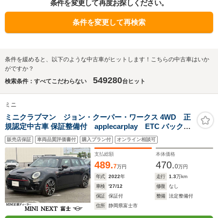
条件を変更して再度お探しください。
条件を変更して再検索
条件を緩めると、以下のような中古車がヒットします！こちらの中古車はいか
がですか？
549280
検索条件：すべてこだわらない
台ヒット
ミニ
ミニクラブマン ジョン・クーパー・ワークス 4WD 正
規認定中古車 保証整備付 applecarplay ETC バックカ
メラ 衝突軽減ブレーキ アイドリングストップ 障害物ソナ
販売店保証
車両品質評価書付
購入プラン付
オンライン相談可
ー アクティブクルコン LEDライト 純正ホイール
支払総額
本体価格
489.
470.
7
0
万円
万円
年式
2022
年
走行
1.3
万km
車検
'27/12
修復
なし
保証
保証付
整備
法定整備付
住所
静岡県富士市