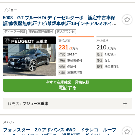
プジョー
5008 GT ブルーHDi ディーゼルターボ 認定中古車保
証/修復歴無/純正ナビ/禁煙車/純正18インチアルミホイー
ル/ETC/コントロール/LEDヘッドライト/バックモニター/
ディーラー保証
車両品質評価書付
購入プラン付
ブラインドスポットモニター/ルーフレール
支払総額
本体価格
231.
210.
1
0
万円
万円
年式
2019
年
走行
4.8
万km
車検
車検整備付
修復
なし
保証
保証付
整備
法定整備付
住所
三重県津市
今すぐ在庫確認・見積依頼
電話する
販売店：
プジョー三重津
スバル
フォレスター 2.0 アドバンス 4WD ドラレコ ルーフ