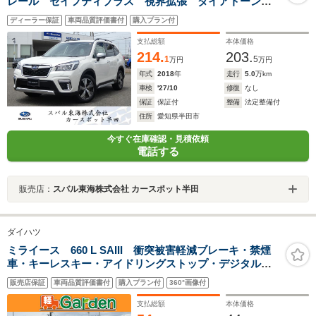
レール セイフティプラス 視界拡張 ダイアトーンナ
ビ フルセグ Bluetoothオーディオ USB フロントカ
ディーラー保証
車両品質評価書付
購入プラン付
メラ サイドカメラ バックカメラ スマートリヤビュ
ーミラー ETC2.0
支払総額
本体価格
214.
203.
1
5
万円
万円
年式
2018
年
走行
5.0
万km
車検
'27/10
修復
なし
保証
保証付
整備
法定整備付
住所
愛知県半田市
今すぐ在庫確認・見積依頼
電話する
販売店：
スバル東海株式会社 カースポット半田
ダイハツ
ミライース 660 L SAIII 衝突被害軽減ブレーキ・禁煙
車・キーレスキー・アイドリングストップ・デジタルメ
ーター
販売店保証
車両品質評価書付
購入プラン付
360°画像付
支払総額
本体価格