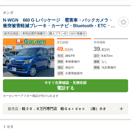
ホンダ
N-WGN 660 G Lパッケージ 雹害車・バックカメラ・
衝突被害軽減ブレーキ・カーナビ・Bluetooth・ETC・
CD/DVD再生・スマートキー&プッシュスタート・ベンチ
販売店保証
車両品質評価書付
購入プラン付
360°画像付
シート・ルームクリーニング
支払総額
本体価格
49.
39.
5
8
万円
万円
年式
2017
年
走行
5.6
万km
車検
車検整備付
修復
なし
保証
保証付
整備
法定整備付
住所
兵庫県姫路市
今すぐ在庫確認・見積依頼
電話する
カーセンサーアフター保証が付けられます
販売店：
軽３９．８万円専門店 軽Ｇａｒｄｅｎ （株）ネオ
トヨタ