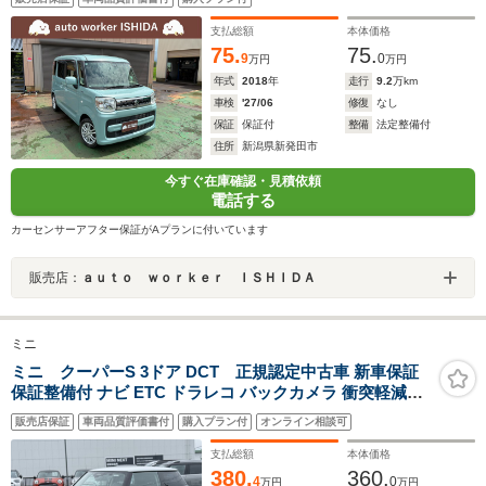
支払総額
本体価格
75.
75.
9
0
万円
万円
年式
2018
年
走行
9.2
万km
車検
'27/06
修復
なし
保証
保証付
整備
法定整備付
住所
新潟県新発田市
今すぐ在庫確認・見積依頼
電話する
カーセンサーアフター保証がAプランに付いています
販売店：
ａｕｔｏ ｗｏｒｋｅｒ ＩＳＨＩＤＡ
ミニ
ミニ クーパーS 3ドア DCT 正規認定中古車 新車保証
保証整備付 ナビ ETC ドラレコ バックカメラ 衝突軽減ブ
レーキ アイドリングストップ 障害物ソナー 車線キープ A
販売店保証
車両品質評価書付
購入プラン付
オンライン相談可
クルコン
支払総額
本体価格
380.
360.
4
0
万円
万円