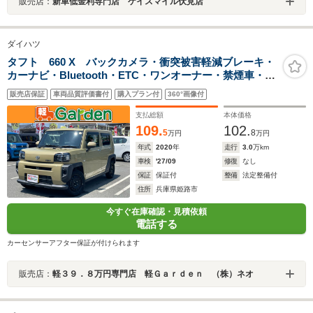
販売店：
新車低金利専門店 ケイスマイル伏見店
ダイハツ
タフト 660 X バックカメラ・衝突被害軽減ブレーキ・
カーナビ・Bluetooth・ETC・ワンオーナー・禁煙車・フ
ルセグTV・CD/DVD再生・スマートキー&プッシュスター
販売店保証
車両品質評価書付
購入プラン付
360°画像付
ト・ベンチシート・ルームクリーニング
支払総額
本体価格
109.
102.
5
8
万円
万円
年式
2020
年
走行
3.0
万km
車検
'27/09
修復
なし
保証
保証付
整備
法定整備付
住所
兵庫県姫路市
今すぐ在庫確認・見積依頼
電話する
カーセンサーアフター保証が付けられます
販売店：
軽３９．８万円専門店 軽Ｇａｒｄｅｎ （株）ネオ