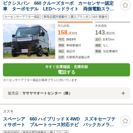
ピクシスバン 660 クルーズターボ カーセンサー認定
車 ターボモデル LEDヘッドライト 両側電動スライ
ドドア 純正ナビ Bluetooth Bカメラ ETC2.0
カーセンサーアフター保証
車両品質評価書付
購入プラン付
360°画像付
支払総額
本体価格
158.
143.
8
8
万円
万円
年式
2023
年
走行
2.0
万km
車検
車検整備付
修復
なし
保証
保証付
整備
法定整備付
住所
兵庫県丹波篠山市
今すぐ在庫確認・見積依頼
電話する
カーセンサーアフター保証が基本プランに付いています
販売店：
ササヤマオートセンター（株）
スズキ
スペーシア 660 ハイブリッド X 4WD スズキセーフテ
ィサポート ブルートゥース対応ナビ バックカメラ
スマートキー 両側電動スライドドア シートヒーター
販売店保証
車両品質評価書付
購入プラン付