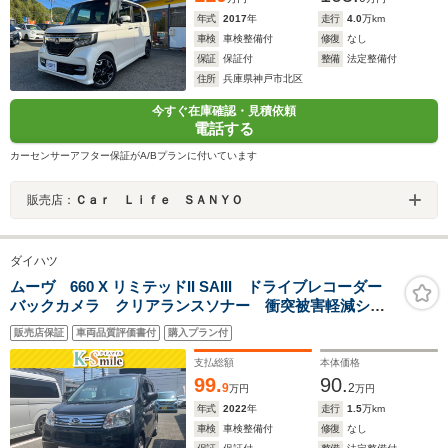
年式
2017
年
走行
4.0
万km
車検
車検整備付
修復
なし
保証
保証付
整備
法定整備付
住所
兵庫県神戸市北区
今すぐ在庫確認・見積依頼
電話する
カーセンサーアフター保証がA/Bプランに付いています
販売店：
Ｃａｒ Ｌｉｆｅ ＳＡＮＹＯ
ダイハツ
ムーヴ 660 X リミテッドII SAIII ドライブレコーダー
バックカメラ クリアランスソナー 衝突被害軽減シス
テム オートマチックハイビーム オートライト LED
販売店保証
車両品質評価書付
購入プラン付
ヘッドランプ スマートキー アイドリングストップ
電動格納ミラー
支払総額
本体価格
99.
90.
9
2
万円
万円
年式
2022
年
走行
1.5
万km
車検
車検整備付
修復
なし