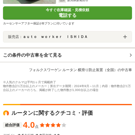
住所
新潟県新発田市
今すぐ在庫確認・見積依頼
電話する
カーセンサーアフター保証がBプランに付いています
販売店：
ａｕｔｏ ｗｏｒｋｅｒ ＩＳＨＩＤＡ
この条件の中古車を全て見る
フォルクスワーゲン ルータン 横滑り防止装置（全国）の中古車
※人気のクルマは平均1ヶ月で掲載終了
物件数合計1万台以上のメーカー｜算出データ期間：2024年9月～11月｜内容：物件数合計1万
台以上のメーカーのうち、掲載が終了した物件数が1,000台以上の場合
ルータンに関するクチコミ・評価
4.0
総合評価
点