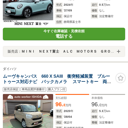
年式
2024
年
走行
0.5
万km
車検
'27/09
修復
なし
保証
保証付
整備
法定整備付
住所
静岡県富士市
今すぐ在庫確認・見積依頼
電話する
販売店：
ＭＩＮＩ ＮＥＸＴ富士 ＡＬＣ ＭＯＴＯＲＳ ＧＲＯＵＰ
ダイハツ
ムーヴキャンバス 660 X SAIII 衝突軽減装置 ブルー
トゥース対応ナビ バックカメラ スマートキー 両側
電動スライドドア 関東仕入
販売店保証
車両品質評価書付
購入プラン付
支払総額
本体価格
96.
96.
8
0
万円
万円
年式
2020
年
走行
5.3
万km
車検
'28/04
修復
なし
保証
保証付
整備
法定整備付