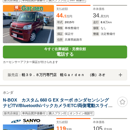
販売店保証
車両品質評価書付
購入プラン付
360°画像付
ンチシート・ルームクリーニング!
支払総額
本体価格
44.
34.
5
8
万円
万円
年式
2015
年
走行
8.6
万km
車検
車検整備付
修復
なし
保証
保証付
整備
法定整備付
住所
兵庫県姫路市
今すぐ在庫確認・見積依頼
電話する
カーセンサーアフター保証が付けられます
販売店：
軽３９．８万円専門店 軽Ｇａｒｄｅｎ （株）ネオ
ホンダ
N-BOX カスタム 660 G EX ターボ ホンダセンシング
ナビ/TV/Bluetooth/バックカメラ/ETC/両側電動スライド
ドア/ターボ/ホンダセンシング
販売店保証
車両品質評価書付
購入プラン付
オンライン相談可
支払総額
本体価格
119
105.
0
万円
万円