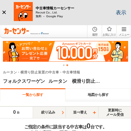
中古車情報カーセンサー
表示
Recruit Co., Ltd.
無料 － Google Play
履歴
お気に入り
メニュー
ルータン・横滑り防止装置の中古車・中古車情報
フォルクスワーゲン ルータン 横滑り防止装置
一覧から探す
地図から探す
更新時に
0
絞り込み
並べ替え
台
メール受信
0
ご指定の条件に該当する中古車は
台です。