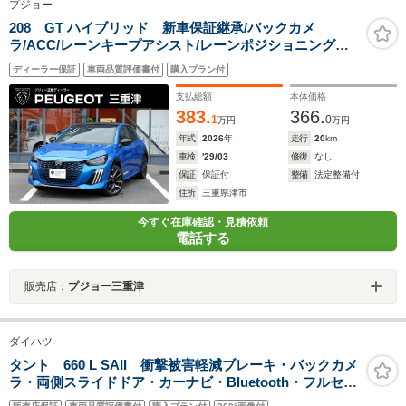
プジョー
208 GT ハイブリッド 新車保証継承/バックカメ
ラ/ACC/レーンキープアシスト/レーンポジショニングア
シスト/ブラインドスポットモニター/LEDヘッドライト/フ
ディーラー保証
車両品質評価書付
購入プラン付
ロント・バックソナー/アップルカープレイ/アンドロイド
オート
支払総額
本体価格
383.
366.
1
0
万円
万円
年式
2026
年
走行
20
km
車検
'29/03
修復
なし
保証
保証付
整備
法定整備付
住所
三重県津市
今すぐ在庫確認・見積依頼
電話する
販売店：
プジョー三重津
ダイハツ
タント 660 L SAII 衝撃被害軽減ブレーキ・バックカメ
ラ・両側スライドドア・カーナビ・Bluetooth・フルセグ
TV・CD/DVD再生・禁煙車・アイドリングストップ・ベ