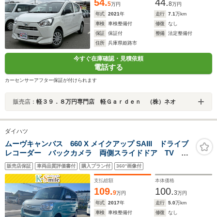
54.
44.
5
8
万円
万円
年式
2021
年
走行
7.1
万km
車検
車検整備付
修復
なし
保証
保証付
整備
法定整備付
住所
兵庫県姫路市
今すぐ在庫確認・見積依頼
電話する
カーセンサーアフター保証が付けられます
販売店：
軽３９．８万円専門店 軽Ｇａｒｄｅｎ （株）ネオ
ダイハツ
ムーヴキャンバス 660 X メイクアップ SAIII ドライブ
レコーダー バックカメラ 両側スライドドア TV ク
リアランスソナー 衝突被害軽減システム オートマチ
販売店保証
車両品質評価書付
購入プラン付
360°画像付
ックハイビーム スマートキー アイドリングストッ
プ 電動格納ミラー CVT ベンチシート
支払総額
本体価格
109.
100.
9
3
万円
万円
年式
2017
年
走行
5.0
万km
車検
車検整備付
修復
なし