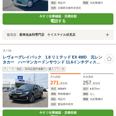
保証
保証付
整備
法定整備付
住所
京都府京都市伏見区
今すぐ在庫確認・見積依頼
電話する
販売店：
新車低金利専門店 ケイスマイル伏見店
スバル
レヴォーグレイバック 1.8 リミテッド EX 4WD 元レン
タカー ハーマンカードンサウンド 11.6インチディスプ
レイ フルセグ Bluetoothオーディオ フロントカメ
ディーラー保証
車両品質評価書付
購入プラン付
ラ サイドカメラ バックカメラ 全周囲カメラ 電動
リヤゲート シートヒーター
支払総額
本体価格
271.
257.
9
4
万円
万円
年式
2024
年
走行
4.0
万km
車検
車検整備付
修復
なし
保証
保証付
整備
法定整備付
住所
愛知県半田市
今すぐ在庫確認・見積依頼