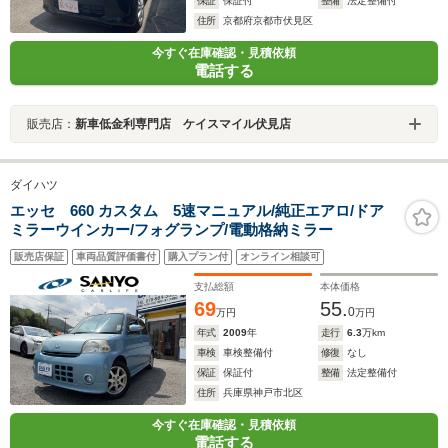
保証
保証付
整備
法定整備付
住所
京都府京都市伏見区
今すぐ在庫確認・見積依頼
電話する
販売店：
新車低金利専門店 ケイスマイル伏見店
ダイハツ
エッセ 660 カスタム 5速マニュアル/純正エアロ/ドア
ミラーウインカー/フォグランプ/電動格納ミラー
販売店保証
車両品質評価書付
購入プラン付
オンライン相談可
支払総額
本体価格
69
55.
0
万円
万円
年式
2009
年
走行
6.3
万km
車検
車検整備付
修復
なし
保証
保証付
整備
法定整備付
住所
兵庫県神戸市北区
今すぐ在庫確認・見積依頼
電話する