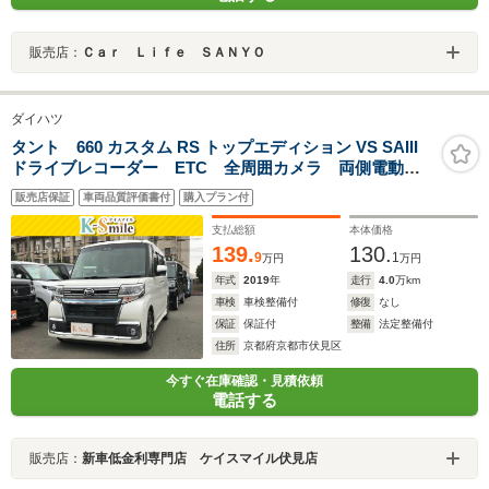
販売店：
Ｃａｒ Ｌｉｆｅ ＳＡＮＹＯ
ダイハツ
タント 660 カスタム RS トップエディション VS SAIII
ドライブレコーダー ETC 全周囲カメラ 両側電動ス
ライドドア TV 衝突被害軽減システム オートマチッ
販売店保証
車両品質評価書付
購入プラン付
クハイビーム オートライト LEDヘッドランプ アイ
ドリングストップ スマートキー
支払総額
本体価格
139.
130.
9
1
万円
万円
年式
2019
年
走行
4.0
万km
車検
車検整備付
修復
なし
保証
保証付
整備
法定整備付
住所
京都府京都市伏見区
今すぐ在庫確認・見積依頼
電話する
販売店：
新車低金利専門店 ケイスマイル伏見店