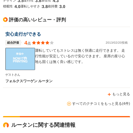
3.5
3.8
4.3
デザイン :
走行性 :
居住性 :
4.0
3.8
3.0
積載性 :
運転しやすさ :
維持費 :
評価の高いレビュー・評判
安心走行ができる
4
総合評価
2013/02/20投稿
点
運転していてもストレスは無く快適に走行できます。 走
行性能が安定しているので安心できます。 座席の座り心
地も固くは無く良い感じです。
ゲストさん
フォルクスワーゲン ルータン
もっと見る
すべてのクチコミをもっと見る(4件)
ルータンに関する関連情報