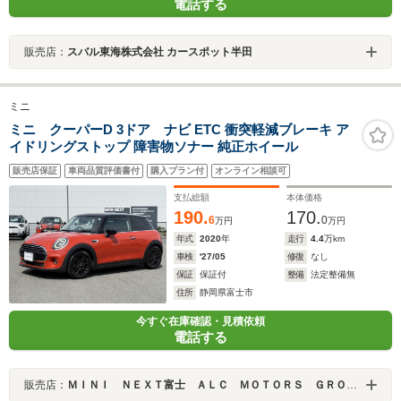
電話する
販売店：
スバル東海株式会社 カースポット半田
ミニ
ミニ クーパーD 3ドア ナビ ETC 衝突軽減ブレーキ ア
イドリングストップ 障害物ソナー 純正ホイール
販売店保証
車両品質評価書付
購入プラン付
オンライン相談可
支払総額
本体価格
190.
170.
6
0
万円
万円
年式
2020
年
走行
4.4
万km
車検
'27/05
修復
なし
保証
保証付
整備
法定整備無
住所
静岡県富士市
今すぐ在庫確認・見積依頼
電話する
販売店：
ＭＩＮＩ ＮＥＸＴ富士 ＡＬＣ ＭＯＴＯＲＳ ＧＲＯＵＰ