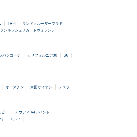
ム
TR-4
ランドクルーザープラド
ァンキッシュザガートヴォランテ
ラバンコーチ
カリフォルニア30
S6
オースチン
米国サイオン
テスラ
ェビー
アウディ A4アバント
いすゞ エルフ