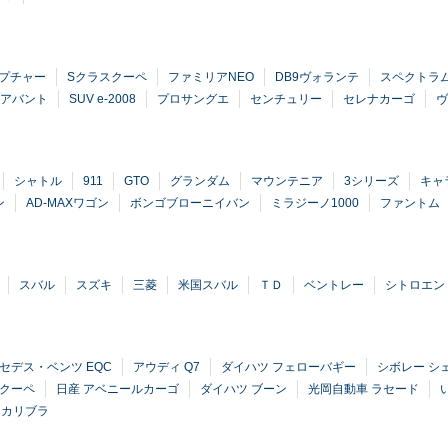
プチャー
Sクラスクーペ
ファミリアNEO
DB9ヴォランテ
スペクトラ
0アバント
SUV e-2008
プロサングエ
センチュリー
セレナカーゴ
ヴ
シャトル
911
GTO
グランダム
マウンテニア
3シリーズ
キャ
ン
AD-MAXワゴン
ボンゴブローニイバン
ミラジーノ1000
ファントム
スバル
スズキ
三菱
米国スバル
ＴＤ
ベントレー
シトロエン
セデス・ベンツ EQC
アウディ Q7
ダイハツ フェローバギー
シボレー シ
Mクーペ
日産 アベニールカーゴ
ダイハツ ブーン
光岡自動車 ラセード
 カリブラ