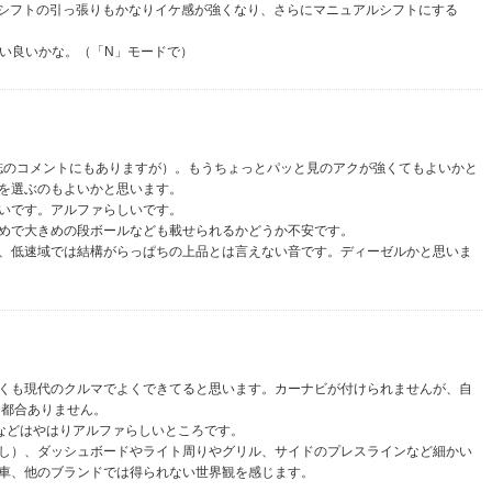
やシフトの引っ張りもかなりイケ感が強くなり、さらにマニュアルシフトにする
らい良いかな。（「N」モードで）
誌のコメントにもありますが）。もうちょっとパッと見のアクが強くてもよいかと
を選ぶのもよいかと思います。
いです。アルファらしいです。
低めで大きめの段ボールなども載せられるかどうか不安です。
、低速域では結構がらっぱちの上品とは言えない音です。ディーゼルかと思いま
くも現代のクルマでよくできてると思います。カーナビが付けられませんが、自
不都合ありません。
などはやはりアルファらしいところです。
し）、ダッシュボードやライト周りやグリル、サイドのプレスラインなど細かい
車、他のブランドでは得られない世界観を感じます。