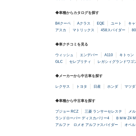
◆車種からカタログを探す
B4クーペ
Aクラス
EQE
ユート
キャ
アスカ
マトリックス
458スパイダー
8
◆車クチコミを見る
ウィッシュ
エンデバー
A110
キトゥン
GLC
セレブリティ
レガシィグランドワゴ
◆メーカーから中古車を探す
レクサス
トヨタ
日産
ホンダ
マツダ
◆車種から中古車を探す
プジョー RCZ
三菱 ランサーセレステ
メル
ランドローバー ディスカバリー4
ＢＭＷ Z4 
アルファ ロメオ アルファスパイダー
オペル