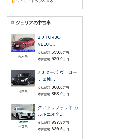
ジュリアトップへ戻る
ジュリアの中古車
2.0 TURBO
VELOC…
539.0
支払総額
万円
兵庫県
520.0
本体価格
万円
2.0 ターボ ヴェロー
チェ純…
368.0
支払総額
万円
福岡県
353.0
本体価格
万円
クアドリフォリオ カ
ルボニオ全…
637.8
支払総額
万円
千葉県
629.5
本体価格
万円