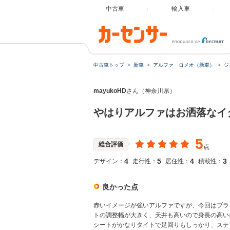
中古車
輸入車
中古車トップ
新車
アルファ ロメオ（新車）
ジ
mayukoHD
さん（神奈川県）
やはりアルファはお洒落なイ
5
総合評価
点
4
5
4
3
デザイン：
走行性：
居住性：
積載性：
良かった点
赤いイメージが強いアルファですが、今回はブラ
トの調整幅が大きく、天井も高いので身長の高い自
シートがかなりタイトで足回りもしっかり、ステ