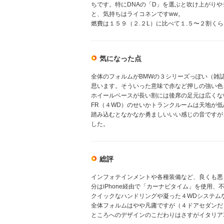
ちです。特にDNAの「D」を選ぶと吹け上がり
と、気持ちはライコネンですww。
燃費は１５９（２.２L）に比べて１.５〜２割く
気になった点
全体のフォルムがBMWの３シリーズっぽい（雑
思います。そういった意味で赤など押しの強い色
ホイールベースが長い割には後席の足元は広くな
FR（４WD）のせいかトランクルームは天地が
踏み込むとなかなか勇ましいいい感じの音ですが
した。
総評
インフォテインメントや各種装備など、良くも悪
分はiPhone経由で「カーナビタイム」を使用、
クイックなハンドリングや凝った４WDシステム
全体フォルムはやや凡庸ですが（４ドアセダンだ
ところへのデザインのこだわりはさすがイタリア