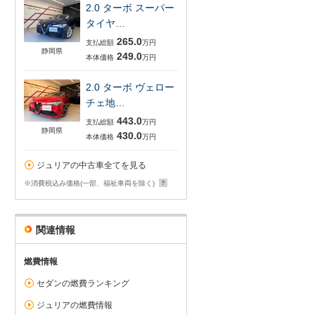
2.0 ターボ スーパー
タイヤ…
265.0
支払総額
万円
静岡県
249.0
本体価格
万円
2.0 ターボ ヴェロー
チェ地…
443.0
支払総額
万円
静岡県
430.0
本体価格
万円
ジュリアの中古車全てを見る
※消費税込み価格(一部、福祉車両を除く)
関連情報
燃費情報
セダンの燃費ランキング
ジュリアの燃費情報