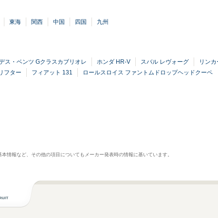
東海
関西
中国
四国
九州
デス・ベンツ Gクラスカブリオレ
ホンダ HR-V
スバル レヴォーグ
リンカ
リフター
フィアット 131
ロールスロイス ファントムドロップヘッドクーペ
基本情報など、その他の項目についてもメーカー発表時の情報に基いています。