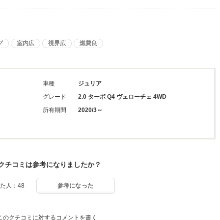
グ
室内広
視界広
燃費良
車種
ジュリア
グレード
2.0 ターボ Q4 ヴェローチェ 4WD
所有期間
2020/3～
クチコミは参考になりましたか？
た人：48
参考になった
このクチコミに対するコメントを書く