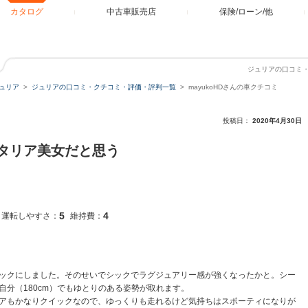
カタログ
中古車販売店
保険/ローン/他
ジュリアの口コミ・
ュリア
ジュリアの口コミ・クチコミ・評価・評判一覧
mayukoHDさんの車クチコミ
投稿日：
2020年4月30日
タリア美女だと思う
5
4
運転しやすさ：
維持費：
ックにしました。そのせいでシックでラグジュアリー感が強くなったかと。シー
分（180cm）でもゆとりのある姿勢が取れます。
アもかなりクイックなので、ゆっくりも走れるけど気持ちはスポーティになりが