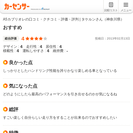
比較リスト
メニュー
A5カブリオレの口コミ・クチコミ・評価・評判 | タケルンさん（神奈川県）
おすすめ
4
総合評価
投稿日：
2013
年
02
月
13
日
4
4
4
デザイン :
走行性 :
居住性 :
4
4
-
積載性 :
運転しやすさ :
維持費 :
良かった点
しっかりとしたハンドリング性能を誇りかなり楽しめる車となっている
気になった点
どのようにしたら最高のパフォーマンスを引き出せるのかが気になるね
総評
すごい楽しく自分らしい走り方をすることが出来るのでおすすめしたい
特徴