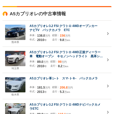
A5カブリオレの中古車情報
A5カブリオレ3.2 FSI クワトロ 4WDオープンカー
ナビTV バックカメラ ETC
本体：
138.0
総額：
156
万円
万円
年式：
2010
走行：
9.8
年
万km
熊本県
A5カブリオレ3.2 FSI クワトロ 4WD正規ディーラー
車 電動オープン キセノンヘッドライト 黒革シー
ト 純正18インチ 純正HDDナビ 地デジフルセグ
本体：
89.0
総額：
99
万円
万円
テレビバックカメラ CD録音 DVD再生 ブルート
年式：
2010
走行：
8.2
年
万km
ゥース ETC クルーズコントロール
埼玉県
A5カブリオレ革シ-ト スマ-トキ- バックカメラ
本体：
181.5
総額：
206.8
万円
万円
年式：
2013
走行：
5.3
年
万km
栃木県
A5カブリオレ3.2 FSI クワトロ 4WDナビバックカメ
ラETC
本体：
総額：