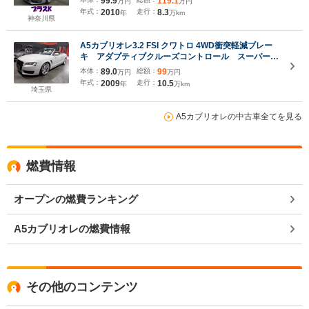
99.9
119.1
万円
万円
年式：
2010
走行：
8.3
年
万km
神奈川県
A5カブリオレ3.2 FSI クワトロ 4WD衝突軽減ブレー
キ アダプティブクルーズコントロール スーパース
プリントマフラー 社外グリル A7純正19インチ
本体：
89.0
総額：
99
万円
万円
トランクスポイラー アウディドライブセレクト イ
年式：
2009
走行：
10.5
年
万km
ンディビジュアル ブラインドスポット
埼玉県
A5カブリオレの中古車全てを見る
燃費情報
オープンの燃費ランキング
A5カブリオレの燃費情報
その他のコンテンツ