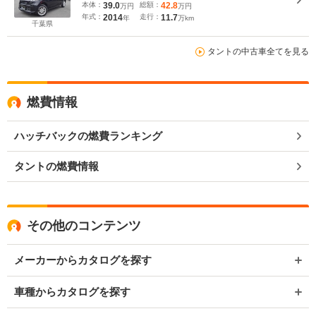
セグ キーレス アイドリングストップ スマートア
本体：
39.0
総額：
42.8
万円
万円
シスト 衝突軽減ブレーキ 両側スライドドア 社外
年式：
2014
走行：
11.7
年
万km
14インチAW タイミングチェーン
千葉県
タントの中古車全てを見る
燃費情報
ハッチバックの燃費ランキング
タントの燃費情報
その他のコンテンツ
メーカーからカタログを探す
車種からカタログを探す