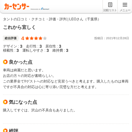
比較リスト
メニュー
タントの口コミ・クチコミ・評価・評判 | LEOさん（千葉県）
これから宜しく
4
総合評価
投稿日：
2021
年
12
月
28
日
3
3
3
デザイン :
走行性 :
居住性 :
3
3
3
積載性 :
運転しやすさ :
維持費 :
良かった点
車両は綺麗だと思います。
お店の方々の対応が素晴らしい。
この業界全て‼️ゲストへの対応など見習うべきと考えます。購入したものは車両
ですが不具合の対応は心に寄り添い完璧な方だと考えます。
気になった点
購入してすぐは、沢山の不具合もありました。
総評