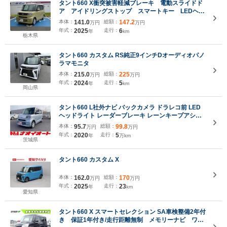
タント660 X衝突被害軽減ブレーキ 電動スライドド
ア アイドリングストップ スマートキー LEDヘッ
ドライト シートヒーター ベンチシート
本体：
141.0
総額：
147.2
万円
万円
年式：
2025
走行：
6
年
km
栃木県
タント660 カスタム RS純正9インチDオーディオパノ
ラマモニタ
本体：
215.0
総額：
225
万円
万円
年式：
2024
走行：
5
年
km
岡山県
タント660 L社外ナビ バックカメラ ドラレコ前 LED
ヘッドライト レーダーブレーキ レーンキープアシス
ト パーキングセンサー サポカー スライドドア キーレ
本体：
95.7
総額：
99.8
万円
万円
スエントリー
年式：
2020
走行：
5
年
万km
茨城県
タント660 カスタム X
本体：
162.0
総額：
170
万円
万円
年式：
2025
走行：
23
年
km
愛知県
タント660 X スマートセレクション SA車検整備2年付
き 保証1年付き/走行距離無制 メモリーナビ ワン