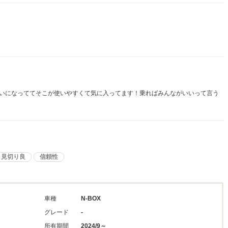
いになっててそこが使いやすくて気に入ってます！乗ればみんながいいって言う
見切り良
信頼性
車種
N-BOX
グレード
-
所有期間
2024/9～