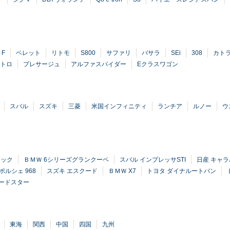
 F
ベレット
リトモ
S800
サファリ
バサラ
SEi
308
カト
ワトロ
プレサージュ
アルファスパイダー
Eクラスワゴン
スバル
スズキ
三菱
米国インフィニティ
ランチア
ルノー
ウ
ラック
ＢＭＷ 6シリーズグランクーペ
スバル インプレッサSTI
日産 キャ
ポルシェ 968
スズキ エスクード
ＢＭＷ X7
トヨタ ダイナルートバン
ロードスター
東海
関西
中国
四国
九州