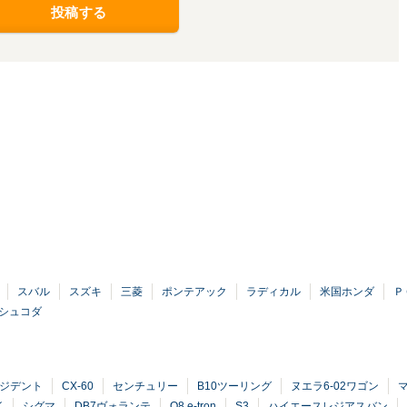
投稿する
スバル
スズキ
三菱
ポンテアック
ラディカル
米国ホンダ
Ｐ
シュコダ
ジデント
CX-60
センチュリー
B10ツーリング
ヌエラ6-02ワゴン
イ
シグマ
DB7ヴォランテ
Q8 e-tron
S3
ハイエースレジアスバン