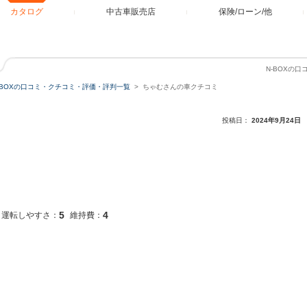
カタログ
中古車販売店
保険/ローン/他
N-BOXの
-BOXの口コミ・クチコミ・評価・評判一覧
ちゃむさんの車クチコミ
投稿日：
2024年9月24日
5
4
運転しやすさ：
維持費：