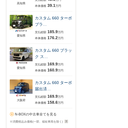
高知県
39.1
本体価格
万円
カスタム 660 ターボ
ブラ…
185.9
支払総額
万円
愛知県
176.2
本体価格
万円
カスタム 660 ブラッ
ク ス…
169.9
支払総額
万円
愛知県
160.9
本体価格
万円
カスタム 660 ターボ
届出済…
169.9
支払総額
万円
大阪府
158.6
本体価格
万円
N-BOXの中古車全てを見る
※消費税込み価格(一部、福祉車両を除く)