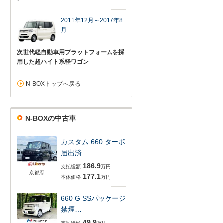
2011年12月～2017年8
月
次世代軽自動車用プラットフォームを採
用した超ハイト系軽ワゴン
N-BOXトップへ戻る
N-BOXの中古車
カスタム 660 ターボ
届出済…
186.9
支払総額
万円
京都府
177.1
本体価格
万円
660 G SSパッケージ
禁煙…
49.9
支払総額
万円