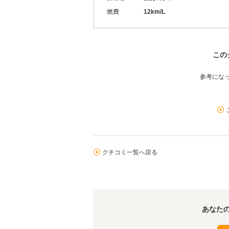
燃費
12km/L
この
参考にな
クチコミ一覧へ戻る
あなた