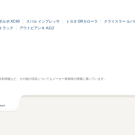
ボルボ XC60
スバル インプレッサ
トヨタ GRカローラ
クライスラー ル
トラック
アウトビアンキ A112
基本情報など、その他の項目についてもメーカー発表時の情報に基いています。