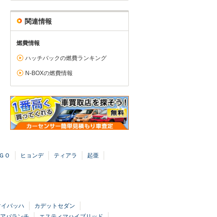
関連情報
燃費情報
ハッチバックの燃費ランキング
N-BOXの燃費情報
ＧＯ
ヒョンデ
ティアラ
起亜
マイバッハ
カデットセダン
アバランチ
エスティマハイブリッド