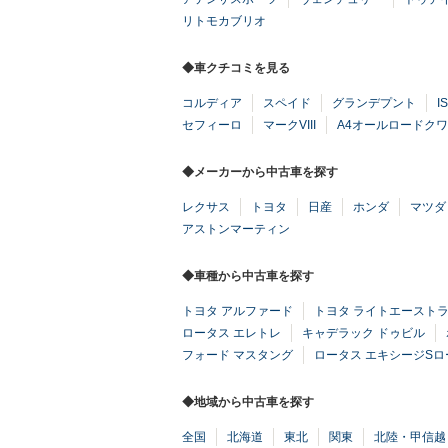
リトモカブリオ
◆車クチコミを見る
コルディア
スペイド
グランデプント
IS
セフィーロ
マークVIII
A4オールロードク
◆メーカーから中古車を探す
レクサス
トヨタ
日産
ホンダ
マツダ
アストンマーティン
◆車種から中古車を探す
トヨタ アルファード
トヨタ ライトエースト
ロータス エレトレ
キャデラック ドゥビル
フォード マスタング
ロータス エキシージS
◆地域から中古車を探す
全国
北海道
東北
関東
北陸・甲信越