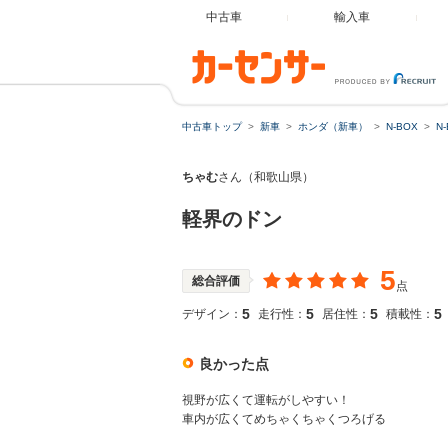
中古車
輸入車
中古車トップ
新車
ホンダ（新車）
N-BOX
N
ちゃむ
さん（和歌山県）
軽界のドン
5
総合評価
点
5
5
5
5
デザイン：
走行性：
居住性：
積載性：
良かった点
視野が広くて運転がしやすい！
車内が広くてめちゃくちゃくつろげる