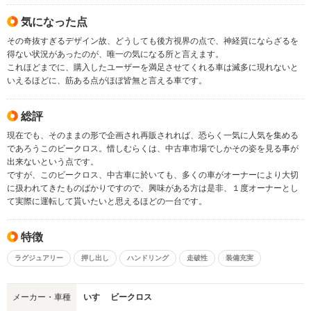
気になった点
その奇抜すぎるデザイン故、どうしても後方視界の点で、神経質にならざるを
得ない状況があったのが、唯一の気になる所と言えます。
これほどまでに、購入したユーザーを満足させてくれる車は滅多に現れないと
いえるほどに、筋ある点がほぼ皆無と言える車です。
総評
現在でも、そのままの形で企画され再販されれば、恐らく一気に人気を集める
であろうこのビークロス。惜しむらくは、中古車市場でしかその姿を見る事が
出来ないという点です。
ですが、このビークロス、中古車に於いても、多くの車がオーナーにより大切
に扱われてきたものばかりですので、興味がある方は是非、１度オーナーとし
て実際に運転して貰いたいと思えるほどの一台です。
特徴
ラグジュアリー
押し出し
ハンドリング
走破性
装備充実
メーカー・車種
いすゞ ビークロス