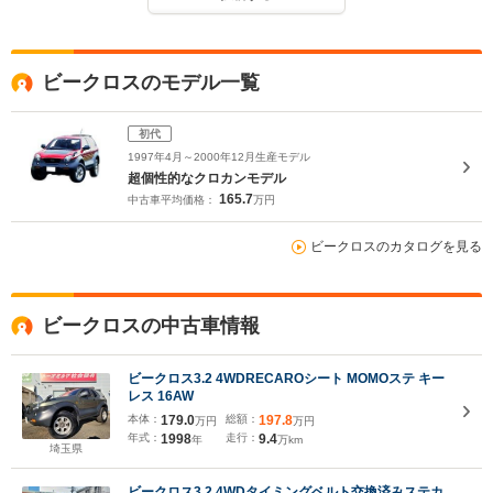
ビークロスのモデル一覧
初代
1997年4月～2000年12月生産モデル
超個性的なクロカンモデル
165.7
中古車平均価格：
万円
ビークロスのカタログを見る
ビークロスの中古車情報
ビークロス3.2 4WDRECAROシート MOMOステ キー
レス 16AW
本体：
179.0
総額：
197.8
万円
万円
年式：
1998
走行：
9.4
年
万km
埼玉県
ビークロス3.2 4WDタイミングベルト交換済みステカ