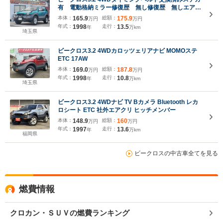
有 電動格納ミラー修復歴 無し修復歴 無しエアコ
ン運転席エアバッグ助手席エアバッグ 4WD車ETC
本体：
165.9
総額：
175.9
万円
万円
アルミホイール 電動格納ミラーABS
年式：
1998
走行：
13.5
年
万km
埼玉県
ビークロス3.2 4WDカロッツェリアナビ MOMOステ
ETC 17AW
本体：
169.0
総額：
187.8
万円
万円
年式：
1998
走行：
10.8
年
万km
埼玉県
ビークロス3.2 4WDナビ TV Bカメラ Bluetooth レカ
ロシート ETC 社外エアクリ ヒッチメンバー
本体：
148.9
総額：
160
万円
万円
年式：
1997
走行：
13.6
年
万km
福岡県
ビークロスの中古車全てを見る
燃費情報
クロカン・ＳＵＶの燃費ランキング