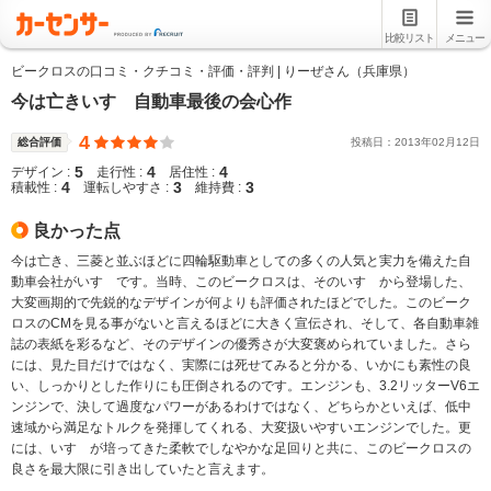
比較リスト
メニュー
ビークロスの口コミ・クチコミ・評価・評判 | りーぜさん（兵庫県）
今は亡きいすゞ自動車最後の会心作
4
総合評価
投稿日：
2013
年
02
月
12
日
5
4
4
デザイン :
走行性 :
居住性 :
4
3
3
積載性 :
運転しやすさ :
維持費 :
良かった点
今は亡き、三菱と並ぶほどに四輪駆動車としての多くの人気と実力を備えた自
動車会社がいすゞです。当時、このビークロスは、そのいすゞから登場した、
大変画期的で先鋭的なデザインが何よりも評価されたほどでした。このビーク
ロスのCMを見る事がないと言えるほどに大きく宣伝され、そして、各自動車雑
誌の表紙を彩るなど、そのデザインの優秀さが大変褒められていました。さら
には、見た目だけではなく、実際には死せてみると分かる、いかにも素性の良
い、しっかりとした作りにも圧倒されるのです。エンジンも、3.2リッターV6エ
ンジンで、決して過度なパワーがあるわけではなく、どちらかといえば、低中
速域から満足なトルクを発揮してくれる、大変扱いやすいエンジンでした。更
には、いすゞが培ってきた柔軟でしなやかな足回りと共に、このビークロスの
良さを最大限に引き出していたと言えます。