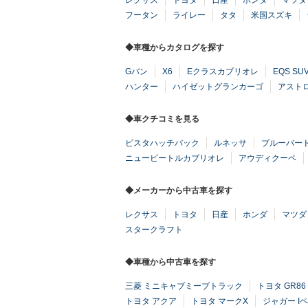
レクサス
トヨタ
日産
ホンダ
マツダ
フータン
ライレー
タタ
米国スズキ
◆車種からカタログを探す
Gバン
X6
Eクラスカブリオレ
EQS SU
ハンター
ハイゼットグランカーゴ
アスト
◆車クチコミを見る
ビスタハッチバック
ルネッサ
ブルーバー
ニュービートルカブリオレ
アウディクーペ
◆メーカーから中古車を探す
レクサス
トヨタ
日産
ホンダ
マツダ
スタークラフト
◆車種から中古車を探す
三菱 ミニキャブミーブトラック
トヨタ GR86
トヨタ アクア
トヨタ マークX
ジャガー I