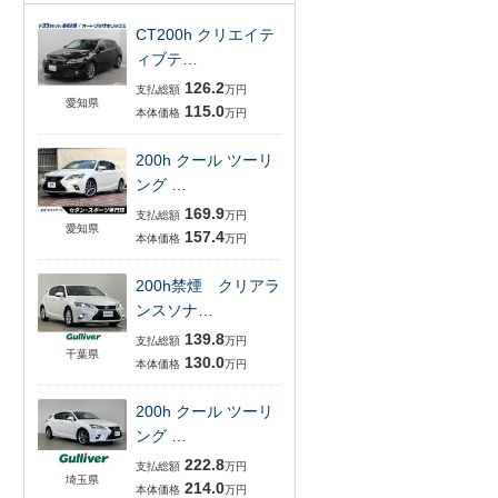
CT200h クリエイテ
ィブテ…
126.2
支払総額
万円
愛知県
115.0
本体価格
万円
200h クール ツーリ
ング …
169.9
支払総額
万円
愛知県
157.4
本体価格
万円
200h禁煙 クリアラ
ンスソナ…
139.8
支払総額
万円
千葉県
130.0
本体価格
万円
200h クール ツーリ
ング …
222.8
支払総額
万円
埼玉県
214.0
本体価格
万円