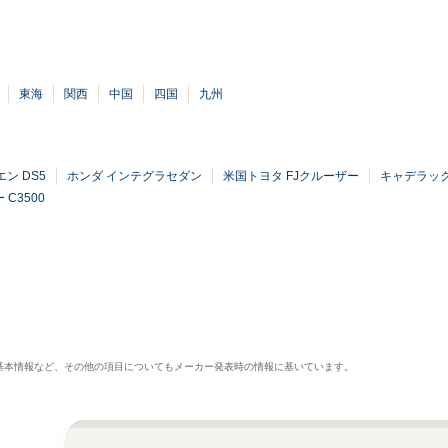
東海
関西
中国
四国
九州
ン DS5
ホンダ インテグラセダン
米国トヨタ FJクルーザー
キャデラック
 C3500
基本情報など、その他の項目についてもメーカー発表時の情報に基いています。