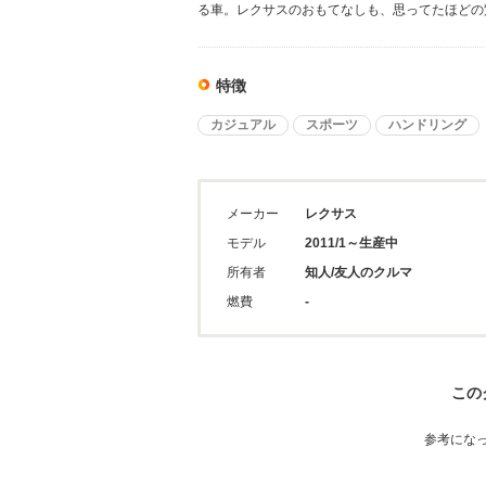
る車。レクサスのおもてなしも、思ってたほどの
特徴
カジュアル
スポーツ
ハンドリング
メーカー
レクサス
モデル
2011/1～生産中
所有者
知人/友人のクルマ
燃費
-
この
参考にな