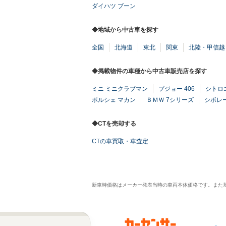
ダイハツ ブーン
◆地域から中古車を探す
全国
北海道
東北
関東
北陸・甲信越
◆掲載物件の車種から中古車販売店を探す
ミニ ミニクラブマン
プジョー 406
シトロエ
ポルシェ マカン
ＢＭＷ 7シリーズ
シボレー
◆CTを売却する
CTの車買取・車査定
新車時価格はメーカー発表当時の車両本体価格です。また