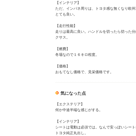
【インテリア】
ただ、インパネ周りは、トヨタ感な無くなり欧州車
とても良い。
【走行性能】
走りは最高に良い。ハンドルを切ったら切った分
クサス。
【燃費】
冬場なので１６キロ程度。
【価格】
おもてなし価格で、見栄価格です。
気になった点
【エクステリア】
何か中途半端な感じがする。
【インテリア】
シートは電動は必須では。なんで安っぽいシート
トヨタ純正丸出し。