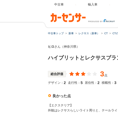
中古車
輸入車
中古車トップ
新車
レクサス（新車）
CT
CT
ヒロ
さん（神奈川県）
ハイブリットとレクサスブラ
3
総合評価
点
2
5
2
3
デザイン：
走行性：
居住性：
積載性：
良かった点
【エクステリア】
外観はレクサスらしいライト周りと、テールライ