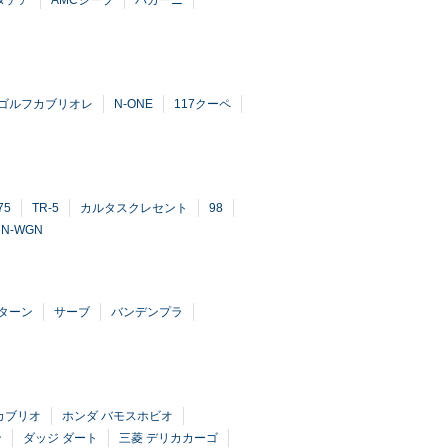
ダチア
AMCジープ
パガーニ
ゴルフカブリオレ
N-ONE
117クーペ
75
TR-5
カルタスクレセント
98
N-WGN
ターン
サーブ
バンデンプラ
カブリオ
ホンダ バモスホビオ
ン
ダッジ ダート
三菱 デリカカーゴ