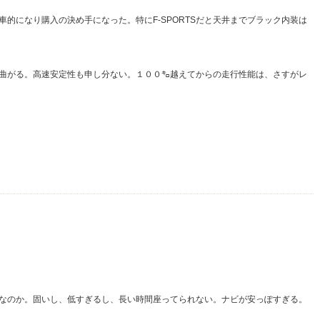
的になり購入の決め手になった。特にF-SPORTSだと天井までブラック内装は
曲がる。高速安定性も申し分ない。１００㌔越えてからの走行性能は、さすがレ
なのか。固いし、低すぎるし、長い時間座ってられない。ナビが安っぽすぎる。