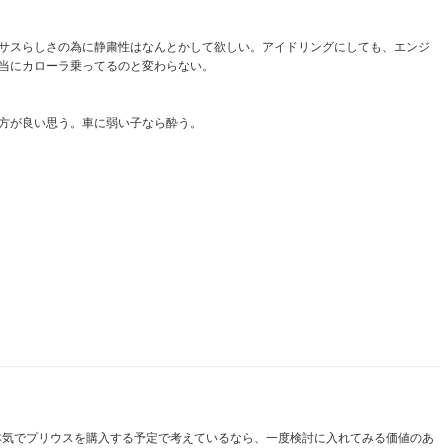
サスらしさの為に静粛性はなんとかして欲しい。アイドリングにしても、エンジ
当にカローラ乗ってるのと変わらない。
方が良い思う。車に弱い子なら酔う。
本気でプリウスを購入する予定で考えているなら、一度検討に入れてみる価値のあ