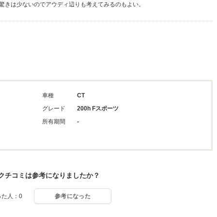
驚きは少ないのでアウディ辺りも考えてみるのもよい。
車種
CT
グレード
200h Fスポーツ
所有期間
-
クチコミは参考になりましたか？
った人：0
参考になった