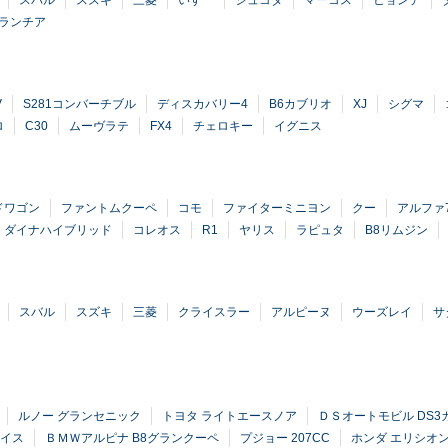
スバル
スズキ
三菱
いすゞ
シュコダ
マーコス
ヒョンデ
ランチア
V
S281コンバーチブル
ディスカバリー4
B6カブリオ
XJ
シグマ
ロ
C30
ムーヴラテ
FX4
チェロキー
イグニス
ドワゴン
ファントムクーペ
コモ
ファイターミニヨン
クー
アルファ
ダイナハイブリッド
コレオス
R1
ヤリス
ラピュタ
B8リムジン
スバル
スズキ
三菱
クライスラー
アルピーヌ
ウーズレイ
サ
ルノー グランセニック
トヨタ ライトエースノア
ＤＳオートモビル DS3
ペイス
ＢＭＷアルピナ B8グランクーペ
プジョー 207CC
ホンダ エリシオ