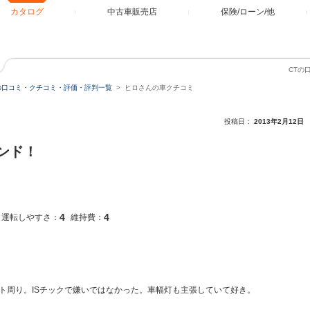
カタログ
中古車販売店
保険/ローン/他
CTの
の口コミ・クチコミ・評価・評判一覧
ヒロさんの車クチコミ
投稿日：
2013年2月12日
ンド！
4
4
運転しやすさ：
維持費：
ト周り。ISチックで嫌いではなかった。車幅灯も主張していて好き。