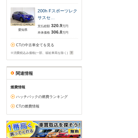
200h Fスポーツレク
サスセ…
320.9
支払総額
万円
愛知県
306.8
本体価格
万円
CTの中古車全てを見る
※消費税込み価格(一部、福祉車両を除く)
関連情報
燃費情報
ハッチバックの燃費ランキング
CTの燃費情報