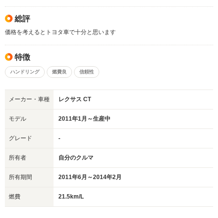
総評
価格を考えるとトヨタ車で十分と思います
特徴
ハンドリング
燃費良
信頼性
メーカー・車種
レクサス CT
モデル
2011年1月～生産中
グレード
-
所有者
自分のクルマ
所有期間
2011年6月～2014年2月
燃費
21.5km/L