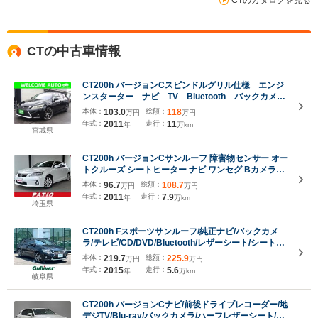
CTの中古車情報
CT200h バージョンCスピンドルグリル仕様 エンジ
ンスターター ナビ TV Bluetooth バックカメ
ラ シートヒーター クルーズコントロール 17アル
本体：
103.0
総額：
118
万円
万円
ミ ETC スマートキー
年式：
2011
走行：
11
年
万km
宮城県
CT200h バージョンCサンルーフ 障害物センサー オー
トクルーズ シートヒーター ナビ ワンセグ Bカメラ
LEDヘッドライト AW16インチ スマキー 禁煙車 取扱
本体：
96.7
総額：
108.7
万円
万円
説明書 フルフラット ABS オートライト フォグ 電格
年式：
2011
走行：
7.9
年
万km
ミラー CD
埼玉県
CT200h Fスポーツサンルーフ/純正ナビ/バックカメ
ラ/テレビ/CD/DVD/Bluetooth/レザーシート/シートヒ
ーター/ステアリングヒーター/クルーズコントロール/
本体：
219.7
総額：
225.9
万円
万円
パドルシフト/ビルトインETC/ドライブレコーダ
年式：
2015
走行：
5.6
年
万km
岐阜県
CT200h バージョンCナビ/前後ドライブレコーダー/地
デジTV/Blu-ray/バックカメラ/ハーフレザーシート/レ