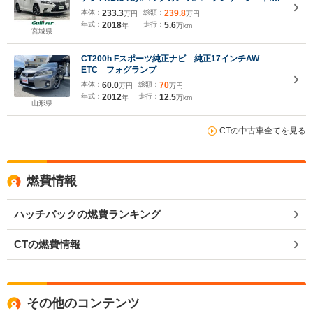
ーダークルーズコントロール/パドルシフト/前席シー
本体：
233.3
総額：
239.8
万円
万円
トクーラー/前席パワーシート/LEDヘッドライト/オー
年式：
2018
走行：
5.6
年
万km
トハイビーム/禁煙車
宮城県
CT200h Fスポーツ純正ナビ 純正17インチAW
ETC フォグランプ
本体：
60.0
総額：
70
万円
万円
年式：
2012
走行：
12.5
年
万km
山形県
CTの中古車全てを見る
燃費情報
ハッチバックの燃費ランキング
CTの燃費情報
その他のコンテンツ