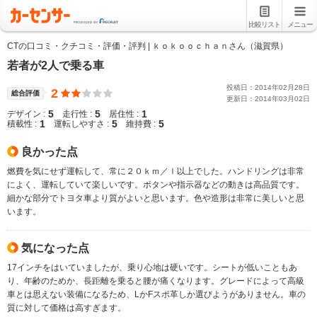
比較リスト
メニュー
CTの口コミ・クチコミ・評価・評判 | ｋｏｋｏｏｃｈａｎさん（滋賀県）
若者が2人で乗る車
投稿日：
2014
年
02
月
28
日
2
総合評価
更新日：
2014
年
03
月
02
日
5
5
1
デザイン :
走行性 :
居住性 :
1
5
5
積載性 :
運転しやすさ :
維持費 :
良かった点
燃費を気にせず運転して、常に２０ｋｍ／ｌ以上でした。ハンドリングは非常
によく、運転していて楽しいです。ボタンや指示器などの動きは高品質です。
細かな部分でトヨタ車より質がよいと思います。色や造形は非常に美しいと思
います。
気になった点
17インチをはいていましたが、乗り心地は硬いです。シートが低いこともあ
り、年齢のためか、長距離を乗ると腰が痛くなります。グレードによって高級
車とは思えない装備になるため、LかFスポ革しか選びようがありません。車の
質に対して価格は高すぎます。