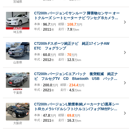
宮城県
CT200h バージョンCサンルーフ 障害物センサー オー
トクルーズ シートヒーター ナビ ワンセグ Bカメラ
LEDヘッドライト AW16インチ スマキー 禁煙車 取扱
本体：
96.7
総額：
108.7
万円
万円
説明書 フルフラット ABS オートライト フォグ 電格
年式：
2011
走行：
7.9
年
万km
ミラー CD
埼玉県
CT200h Fスポーツ純正ナビ 純正17インチAW
ETC フォグランプ
本体：
60.0
総額：
70
万円
万円
年式：
2012
走行：
12.5
年
万km
山形県
CT200h バージョンCエアバック 衝突軽減 純正ナ
ビ フルセグTV CD Bluetooth USB バックカ
メラ キーレス ETC シートヒーター ドラレコ前
本体：
200.0
総額：
234.4
万円
万円
後 電格ミラー LED オートライト パワーシー
年式：
2021
走行：
4.5
年
万km
ト 純正アルミホイール サンルーフ
千葉県
CT200h バージョンL禁煙車/純メーカーナビ/黒革シー
ト/Rカメラ/パドルシフト/クルコン/フォグ/M付Pシー
ト/ステアS/防眩ミラー/ETC/トノカバー/リアスポ/W付
本体：
47.8
総額：
69.8
万円
万円
電格/社外レーダー/ヘッドライトウォッシャー/クリソ
年式：
2011
走行：
16.3
年
万km
ナ
大阪府