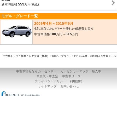
450h
559
新車時価格
万円(税込)
モデル・グレード一覧
2009年4月～2015年9月
4.5L車並みのパワーと優れた低燃費を両立
100
315
中古車価格
万円～
万円
中古車トップ
新車
レクサス（新車）
RXハイブリッド
2012年4月～2013年7月生産モデル
中古車情報ならカーセンサー
カーセンサーエッジ・輸入車
車買取・車査定
中古車リース
プライバシーポリシー
利用規約
サイトマップ
お問い合わせ