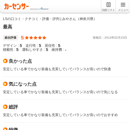
比較リスト
メニュー
LSの口コミ・クチコミ・評価・評判 | みやさん（神奈川県）
最高
5
総合評価
投稿日：
2013
年
02
月
15
日
5
5
5
デザイン :
走行性 :
居住性 :
5
5
-
積載性 :
運転しやすさ :
維持費 :
良かった点
安定している車でかなり装備も充実していてバランスが良いので快適
気になった点
安定している車でかなり装備も充実していてバランスが良いので気になる
総評
安定している車でかなり装備も充実していてバランスが良いのでおすすめ
特徴