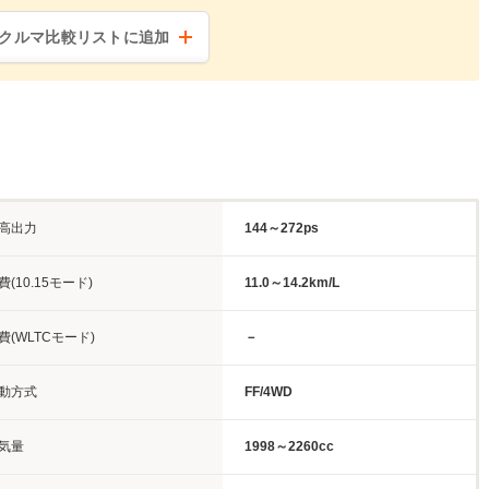
クルマ比較リストに追加
高出力
144～272ps
費(10.15モード)
11.0～14.2km/L
費(WLTCモード)
－
動方式
FF/4WD
気量
1998～2260cc