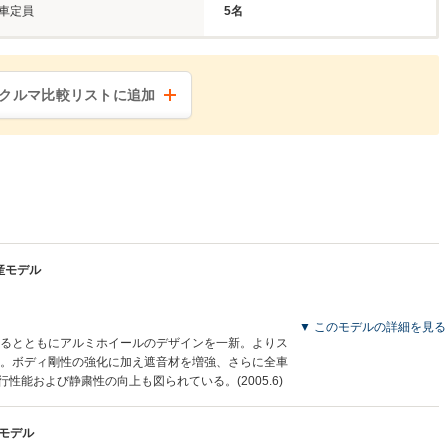
車定員
5名
クルマ比較リストに追加
生産モデル
▼ このモデルの詳細を見る
るとともにアルミホイールのデザインを一新。よりス
。ボディ剛性の強化に加え遮音材を増強、さらに全車
行性能および静粛性の向上も図られている。(2005.6)
産モデル