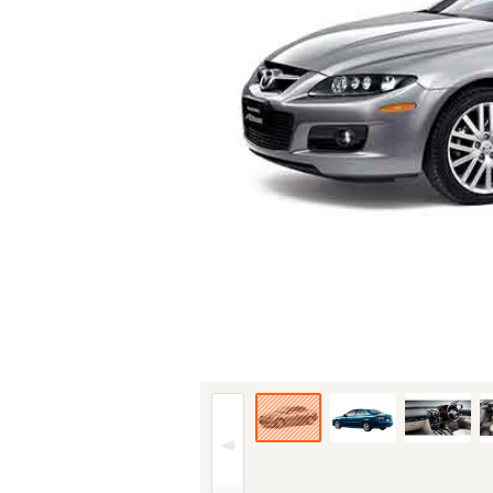
05年(H17)6月、MC時の2.3 マツダスピードの