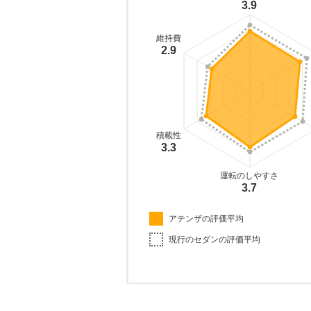
3.9
維持費
2.9
積載性
3.3
運転のしやすさ
3.7
アテンザの評価平均
現行のセダンの評価平均