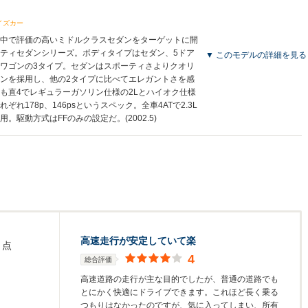
イズカー
界中で評価の高いミドルクラスセダンをターゲットに開
ティセダンシリーズ。ボディタイプはセダン、5ドア
▼ このモデルの詳細を見る
ワゴンの3タイプ。セダンはスポーティさよりクオリ
ンを採用し、他の2タイプに比べてエレガントさを感
も直4でレギュラーガソリン仕様の2Lとハイオク仕様
ぞれ178p、146psというスペック。全車4ATで2.3L
駆動方式はFFのみの設定だ。(2002.5)
高速走行が安定していて楽
点
4
総合評価
高速道路の走行が主な目的でしたが、普通の道路でも
とにかく快適にドライブできます。これほど長く乗る
つもりはなかったのですが、気に入ってしまい、所有