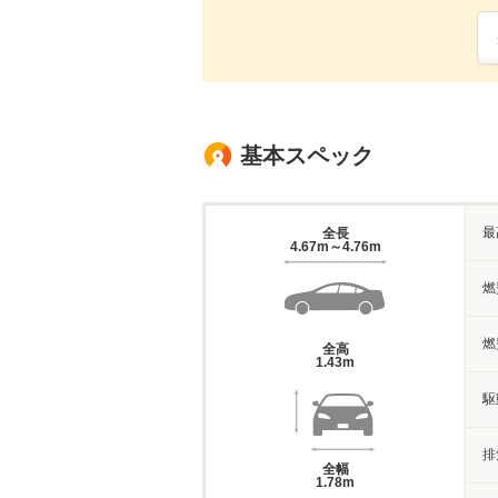
基本スペック
最
全長
4.67m～4.76m
燃
燃
全高
1.43m
駆
排
全幅
1.78m