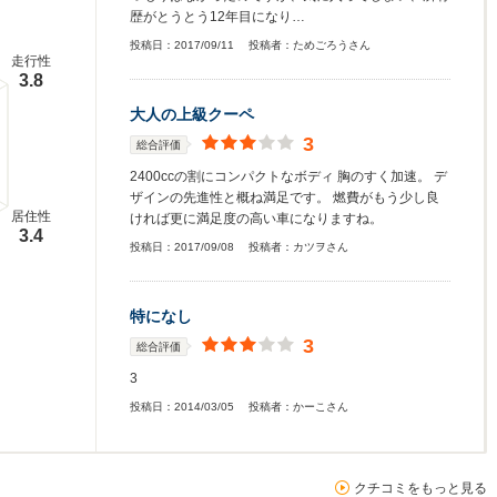
歴がとうとう12年目になり…
投稿日：
2017/09/11
投稿者：
ためごろうさん
走行性
3.8
大人の上級クーペ
3
総合評価
2400ccの割にコンパクトなボディ 胸のすく加速。 デ
ザインの先進性と概ね満足です。 燃費がもう少し良
居住性
ければ更に満足度の高い車になりますね。
3.4
投稿日：
2017/09/08
投稿者：
カツヲさん
特になし
3
総合評価
3
投稿日：
2014/03/05
投稿者：
かーこさん
クチコミをもっと見る