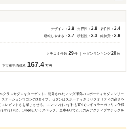
3.9
3.8
3.4
デザイン：
走行性：
居住性：
3.7
3.3
2.9
運転しやすさ：
積載性：
維持費：
29
20
クチコミ件数
件 ｜ セダンランキング
位
167.4
中古車平均価格
万円
ドルクラスセダンをターゲットに開発されたマツダ渾身のスポーティセダンシリー
、ステーションワゴンの3タイプ。セダンはスポーティさよりクオリティの高さを
てエレガントさを感じさせる。エンジンはいずれも直4でレギュラーガソリン仕様
れぞれ178p、146psというスペック。全車4ATで2.3Lのみアクティブマチックを