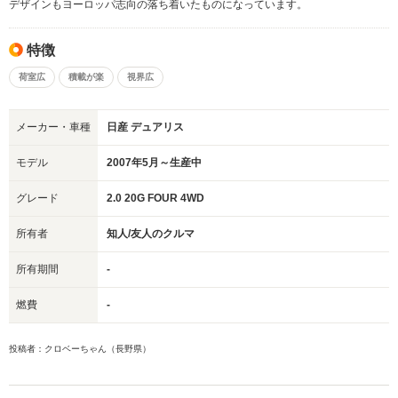
デザインもヨーロッパ志向の落ち着いたものになっています。
特徴
荷室広
積載が楽
視界広
メーカー・車種
日産 デュアリス
モデル
2007年5月～生産中
グレード
2.0 20G FOUR 4WD
所有者
知人/友人のクルマ
所有期間
-
燃費
-
投稿者：クロベーちゃん（長野県）