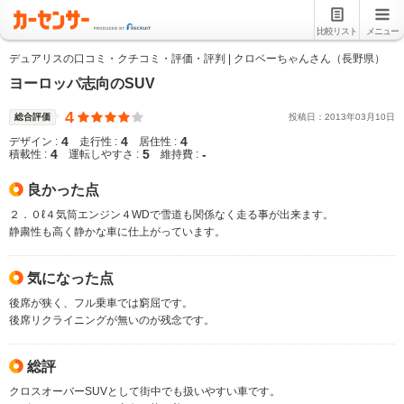
比較リスト
メニュー
デュアリスの口コミ・クチコミ・評価・評判 | クロベーちゃんさん（長野県）
ヨーロッパ志向のSUV
4
総合評価
投稿日：
2013
年
03
月
10
日
4
4
4
デザイン :
走行性 :
居住性 :
4
5
-
積載性 :
運転しやすさ :
維持費 :
良かった点
２．０ℓ４気筒エンジン４WDで雪道も関係なく走る事が出来ます。
静粛性も高く静かな車に仕上がっています。
気になった点
後席が狭く、フル乗車では窮屈です。
後席リクライニングが無いのが残念です。
総評
クロスオーバーSUVとして街中でも扱いやすい車です。