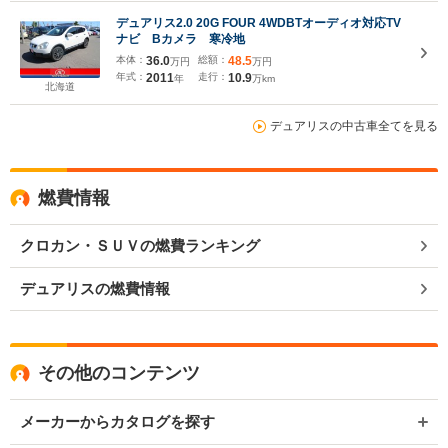
デュアリス2.0 20G FOUR 4WDBTオーディオ対応TV
ナビ Bカメラ 寒冷地
本体：
36.0
総額：
48.5
万円
万円
年式：
2011
走行：
10.9
年
万km
北海道
デュアリスの中古車全てを見る
燃費情報
クロカン・ＳＵＶの燃費ランキング
デュアリスの燃費情報
その他のコンテンツ
メーカーからカタログを探す