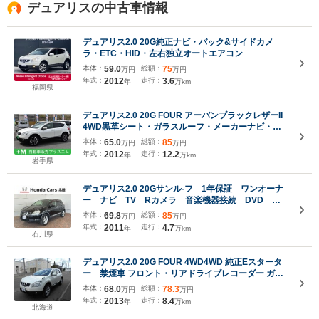
デュアリスの中古車情報
デュアリス2.0 20G純正ナビ・バック&サイドカメ
ラ・ETC・HID・左右独立オートエアコン
本体：
59.0
総額：
75
万円
万円
年式：
2012
走行：
3.6
年
万km
福岡県
デュアリス2.0 20G FOUR アーバンブラックレザーII
4WD黒革シート・ガラスルーフ・メーカーナビ・フ
ルセグTV・バック&サイドカメラ・CD・DVD・
本体：
65.0
総額：
85
万円
万円
Bluetooth・シートヒーター・純正リモコンエンジン
年式：
2012
走行：
12.2
年
万km
スターター・ETC・HIDライト・純正18インチAW
岩手県
デュアリス2.0 20Gサンル-フ 1年保証 ワンオーナ
ー ナビ TV Rカメラ 音楽機器接続 DVD
ETC HID アルミ フォグ スマートキー 整備記
本体：
69.8
総額：
85
万円
万円
録簿 AAC Wエアバッグ ドアバイザー
年式：
2011
走行：
4.7
年
万km
石川県
デュアリス2.0 20G FOUR 4WD4WD 純正Eスタータ
ー 禁煙車 フロント・リアドライブレコーダー ガラ
スルーフ 下廻り錆止塗装 マフラー耐熱錆止塗装 純正
本体：
68.0
総額：
78.3
万円
万円
17インチアルミ+夏冬タイヤ インテリジェントキー
年式：
2013
走行：
8.4
年
万km
バックカメラ HID ETC
北海道