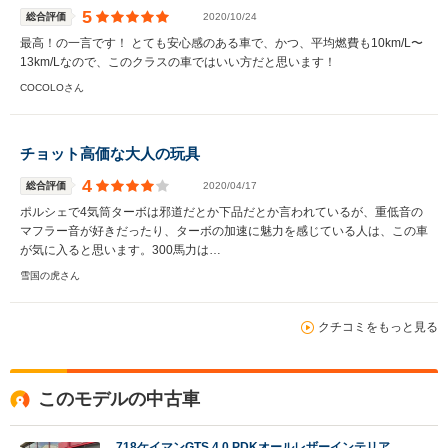
5
総合評価
2020/10/24
最高！の一言です！ とても安心感のある車で、かつ、平均燃費も10km/L〜
13km/Lなので、このクラスの車ではいい方だと思います！
COCOLOさん
チョット高価な大人の玩具
4
総合評価
2020/04/17
ポルシェで4気筒ターボは邪道だとか下品だとか言われているが、重低音の
マフラー音が好きだったり、ターボの加速に魅力を感じている人は、この車
が気に入ると思います。300馬力は…
雪国の虎さん
クチコミをもっと見る
このモデルの中古車
718ケイマンGTS 4.0 PDKオールレザーインテリア