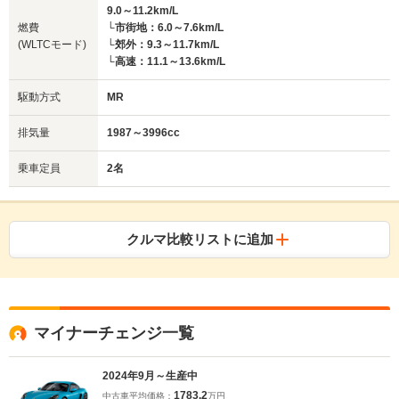
9.0～11.2km/L
燃費
└市街地：6.0～7.6km/L
(WLTCモード)
└郊外：9.3～11.7km/L
└高速：11.1～13.6km/L
駆動方式
MR
排気量
1987～3996cc
乗車定員
2名
クルマ比較リストに追加
マイナーチェンジ一覧
2024年9月～生産中
1783.2
中古車平均価格：
万円