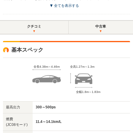
全てを表示する
クチコミ
中古車
基本スペック
全長4.38m～4.46m
全高1.27m～1.3m
全幅1.8m～1.83m
最高出力
300～500ps
燃費
11.4～14.1km/L
(JC08モード)