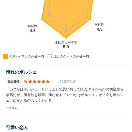
居住性
積載性
4.3
4.3
運転のしやすさ
5.0
718ケイマンの評価平均
現行のクーペの評価平均
憧れのポルシェ
5
総合評価
2022/07/16
「いつかはポルシェ」ということで思い切って購入 車そのものの満足度も
最高だが、所有欲を最高に満たせる 「いつかはポルシェ」が「次もポルシ
ェ」に変わるのもよくわかる
カズさん
可愛い恋人