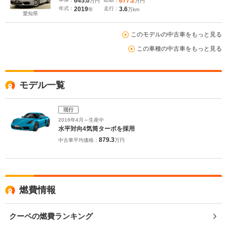
645.0
677.2
万円
万円
ーシングカメラ付)/電動可倒式ドアミラー/ライトデザ
年式：
2019
走行：
3.6
年
万km
インパッケージ
愛知県
このモデルの中古車をもっと見る
この車種の中古車をもっと見る
モデル一覧
現行
2016年4月～生産中
水平対向4気筒ターボを採用
879.3
中古車平均価格：
万円
燃費情報
クーペの燃費ランキング