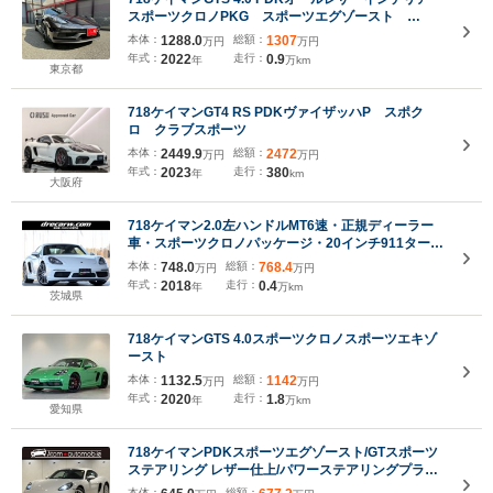
スポーツクロノPKG スポーツエグゾースト
PDLS GTステアリング BOSEサウンドシステム
本体：
1288.0
総額：
1307
万円
万円
シートヒーター オートエアコン LEDテールランプ
年式：
2022
走行：
0.9
年
万km
東京都
718ケイマンGT4 RS PDKヴァイザッハP スポク
ロ クラブスポーツ
本体：
2449.9
総額：
2472
万円
万円
年式：
2023
走行：
380
年
km
大阪府
718ケイマン2.0左ハンドルMT6速・正規ディーラー
車・スポーツクロノパッケージ・20インチ911ターボ
デザインAW・GTスポーツステアリングホイール・レ
本体：
748.0
総額：
768.4
万円
万円
ッドシートベルト・純正ナビ・バックカメラ
年式：
2018
走行：
0.4
年
万km
茨城県
718ケイマンGTS 4.0スポーツクロノスポーツエキゾ
ースト
本体：
1132.5
総額：
1142
万円
万円
年式：
2020
走行：
1.8
年
万km
愛知県
718ケイマンPDKスポーツエグゾースト/GTスポーツ
ステアリング レザー仕上/パワーステアリングプラス/
スポーツテールパイプ:シルバー/パークアシスト(リバ
本体：
総額：