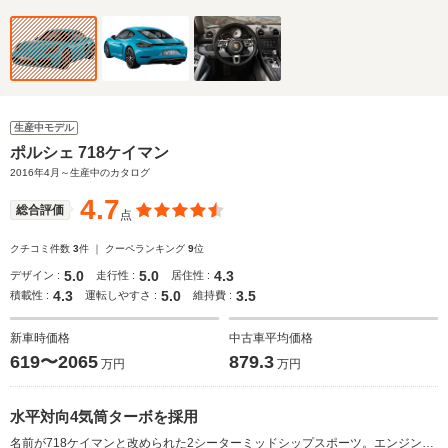
生産中モデル
ポルシェ 718ケイマン
2016年4月～生産中のカタログ
4.7
総合評価
点
クチコミ件数
3
件 ｜ クーペランキング
9
位
5.0
5.0
4.3
デザイン :
走行性 :
居住性 :
4.3
5.0
3.5
積載性 :
運転しやすさ :
維持費 :
新車時価格
中古車平均価格
619〜2065
879.3
万円
万円
水平対向4気筒ターボを採用
名前が718ケイマンと改められた2シーターミッドシップスポーツ。エンジンは、最高出力300ps／最大トルク380N・mを発生する2Lと同350ps／420N・mを発生する2.5Lの水平対向4気筒の2種を用意。いずれもターボが装着されたことで、先代モデルより25psの出力向上を果たした。シャシーは快適性の向上とダイナミックなコーナリングを目指し刷新された。ブレーキも強化されたうえ、衝突や追突の衝撃をエアバッグのセンサーが検知し自動ブレーキをかける、マルチコリジョンブレーキシステムが標準装備された。また独自のインフォテイメントシステム、ポルシェ・コミュニケーションマネージメントシステム（PCM）も新たに採用されている（2016.4）