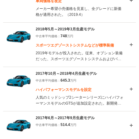
車両価格を改定
メーカー希望小売価格を見直し、全グレードに新価
格が適用された。（2019.4）
2018年5月～2019年3月生産モデル
748
中古車平均価格：
万円
スポーツエグゾーストシステムなどが標準装備
2019年モデルが投入された。従来、オプション装備
だった、スポーツエグゾーストシステムおよびパー
クアシスト（リア）が標準装備されている
（2018.5）
2017年10月～2018年4月生産モデル
645.3
中古車平均価格：
万円
ハイパフォーマンスモデルを設定
人気のミッドシップ2シーターシリーズにハイパフォ
ーマンスモデルのGTSが追加設定された。新開発の
インテークダクトと最適化されたターボにより、最
高出力は718S比＋15ps、旧GTS比で＋35psとなる
2017年6月～2017年9月生産モデル
365psを発生する、2.5L水平対向4気筒ターボが採用
514.4
中古車平均価格：
万円
された。6速MTが標準で2ペダルのPDKはオプショ
ンとなる（2017.11）