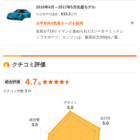
2016年4月～2017年5月生産モデル
633.3
中古車平均価格：
万円
水平対向4気筒ターボを採用
名前が718ケイマンと改められた2シーターミッドシ
ップスポーツ。エンジンは、最高出力300ps／最大
トルク380N・mを発生する2Lと同350ps／420N・
mを発生する2.5Lの水平対向4気筒の2種を用意。い
ずれもターボが装着されたことで、先代モデルより
25psの出力向上を果たした。シャシーは快適性の向
クチコミ評価
上とダイナミックなコーナリングを目指し刷新され
た。ブレーキも強化されたうえ、衝突や追突の衝撃
をエアバッグのセンサーが検知し自動ブレーキをか
4.7
総合評価
点
ける、マルチコリジョンブレーキシステムが標準装
備された。また独自のインフォテイメントシステ
3
クチコミ件数
件
ム、ポルシェ・コミュニケーションマネージメント
システム（PCM）も新たに採用されている
デザイン
5.0
（2016.4）
走行性
維持費
5.0
3.5