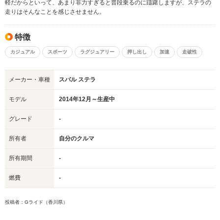
軽だからといって、あまり非力すぎると普段乗るのに躊躇しますが、ステラの
走りはそんなことを感じさせません。
特徴
カジュアル
スポーツ
ラグジュアリー
押し出し
加速
走破性
メーカー・車種
スバル ステラ
モデル
2014年12月～生産中
グレード
-
所有者
自分のクルマ
所有期間
-
燃費
-
投稿者：Gライド（香川県）