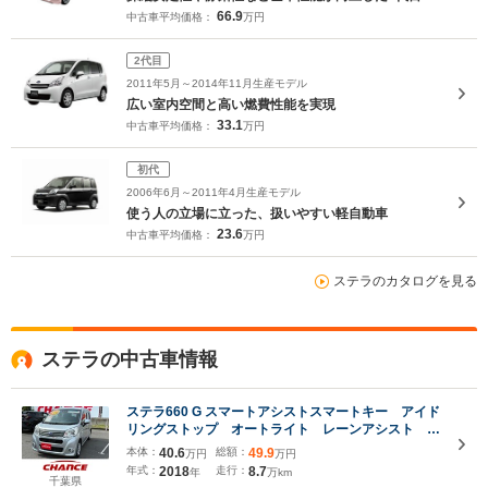
66.9
中古車平均価格：
万円
2代目
2011年5月～2014年11月生産モデル
広い室内空間と高い燃費性能を実現
33.1
中古車平均価格：
万円
初代
2006年6月～2011年4月生産モデル
使う人の立場に立った、扱いやすい軽自動車
23.6
中古車平均価格：
万円
ステラのカタログを見る
ステラの中古車情報
ステラ660 G スマートアシストスマートキー アイド
リングストップ オートライト レーンアシスト
LEDヘッドランプ 電動格納ミラー シートヒータ
本体：
40.6
総額：
49.9
万円
万円
ー 純正ナビ CD DVD再生 Bluetooth接続 ド
年式：
2018
走行：
8.7
年
万km
ライブレコーダー
千葉県