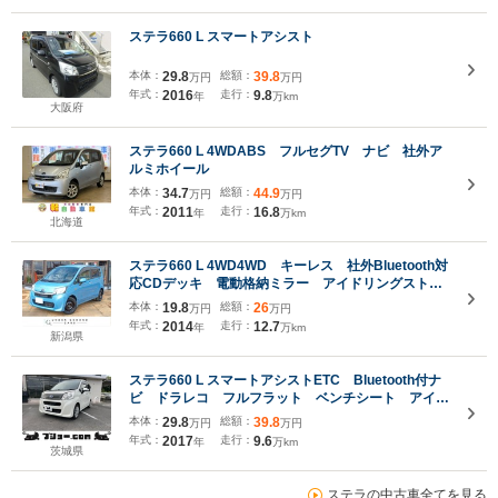
ステラ660 L スマートアシスト
本体：
29.8
総額：
39.8
万円
万円
年式：
2016
走行：
9.8
年
万km
大阪府
ステラ660 L 4WDABS フルセグTV ナビ 社外ア
ルミホイール
本体：
34.7
総額：
44.9
万円
万円
年式：
2011
走行：
16.8
年
万km
北海道
ステラ660 L 4WD4WD キーレス 社外Bluetooth対
応CDデッキ 電動格納ミラー アイドリングストッ
プ ヘッドライトレベライザー 純正マッドガード
本体：
19.8
総額：
26
万円
万円
年式：
2014
走行：
12.7
年
万km
新潟県
ステラ660 L スマートアシストETC Bluetooth付ナ
ビ ドラレコ フルフラット ベンチシート アイド
リングストップ キーレスエントリー ABS
本体：
29.8
総額：
39.8
万円
万円
ESC 衝突被害軽減システム 衝突安全ボディ 盗難
年式：
2017
走行：
9.6
年
万km
防止システム
茨城県
ステラの中古車全てを見る