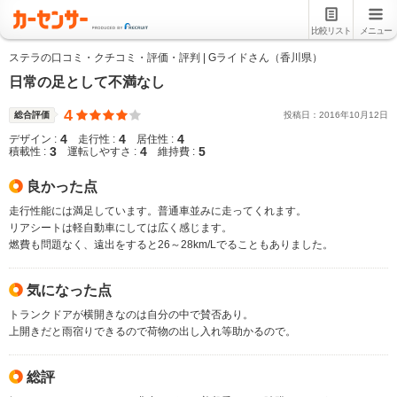
比較リスト
メニュー
ステラの口コミ・クチコミ・評価・評判 | Gライドさん（香川県）
日常の足として不満なし
4
総合評価
投稿日：
2016
年
10
月
12
日
4
4
4
デザイン :
走行性 :
居住性 :
3
4
5
積載性 :
運転しやすさ :
維持費 :
良かった点
走行性能には満足しています。普通車並みに走ってくれます。
リアシートは軽自動車にしては広く感じます。
燃費も問題なく、遠出をすると26～28km/Lでることもありました。
気になった点
トランクドアが横開きなのは自分の中で賛否あり。
上開きだと雨宿りできるので荷物の出し入れ等助かるので。
総評