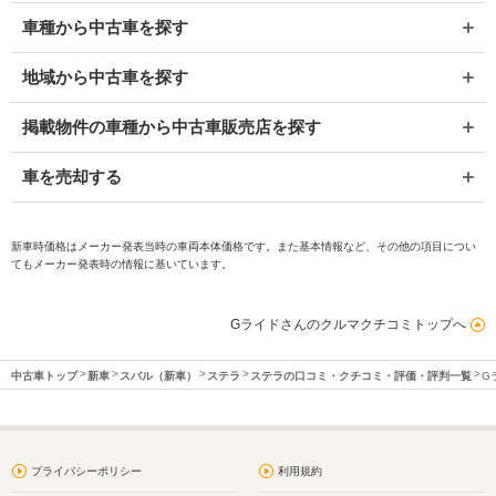
車種から中古車を探す
地域から中古車を探す
掲載物件の車種から中古車販売店を探す
車を売却する
新車時価格はメーカー発表当時の車両本体価格です。また基本情報など、その他の項目につい
てもメーカー発表時の情報に基いています。
Gライドさんのクルマクチコミトップへ
中古車トップ
新車
スバル（新車）
ステラ
ステラの口コミ・クチコミ・評価・評判一覧
G
プライバシーポリシー
利用規約