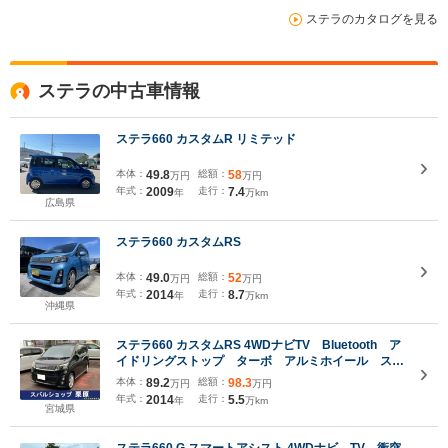
ステラのカタログを見る
ステラの中古車情報
ステラ660 カスタムR リミテッド
本体：
49.8
総額：
58
万円
万円
年式：
2009
走行：
7.4
年
万km
広島県
ステラ660 カスタムRS
本体：
49.0
総額：
52
万円
万円
年式：
2014
走行：
8.7
年
万km
沖縄県
ステラ660 カスタムRS 4WDナビTV Bluetooth ア
イドリングストップ ターボ アルミホイール スマ
ートキー プッシュスタート インパネオートマ ベ
本体：
89.2
総額：
98.3
万円
万円
ンチシート
年式：
2014
走行：
5.5
年
万km
宮城県
ステラ660 G スマートアシスト 4WDナビ TV 衝突