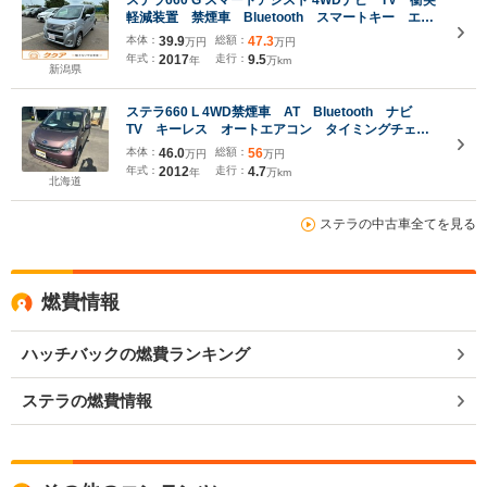
軽減装置 禁煙車 Bluetooth スマートキー エン
ジンスターター シートヒーター 純正14インチアル
本体：
39.9
総額：
47.3
万円
万円
ミ ドラレコ
年式：
2017
走行：
9.5
年
万km
新潟県
ステラ660 L 4WD禁煙車 AT Bluetooth ナビ
TV キーレス オートエアコン タイミングチェー
ン
本体：
46.0
総額：
56
万円
万円
年式：
2012
走行：
4.7
年
万km
北海道
ステラの中古車全てを見る
燃費情報
ハッチバックの燃費ランキング
ステラの燃費情報