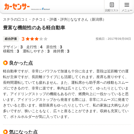
比較リスト
メニュー
ステラの口コミ・クチコミ・評価・評判 | ななすさん（新潟県）
豊富な機能性のある軽自動車
3
総合評価
投稿日：
2017
年
09
月
09
日
3
4
3
デザイン :
走行性 :
居住性 :
3
3
3
積載性 :
運転しやすさ :
維持費 :
良かった点
軽自動車ですが、非常にパワフルで加速も十分に出ます。普段は近距離での運
転が主体ですが、長距離ドライブにも活躍してくれます。座席も座りやすく、
長時間運転していても疲れません。また、運転席から助手席への移動もスムー
ズにできるので、非常に楽です。車内は広々としていて、ゆったりとしていま
す。アイドリングストップの機能もあるので、燃費向上に一役かっていると思
います。アイドリングストップから発進する際には、非常にスムーズに発進で
きていると思います。後部座席もゆったりとしていて、私の家族は大柄な人が
多いですが、狭いこともなく、広々と座ることができます。収納も充実してい
て、ボトルホルダーが気に入っています。
気になった点