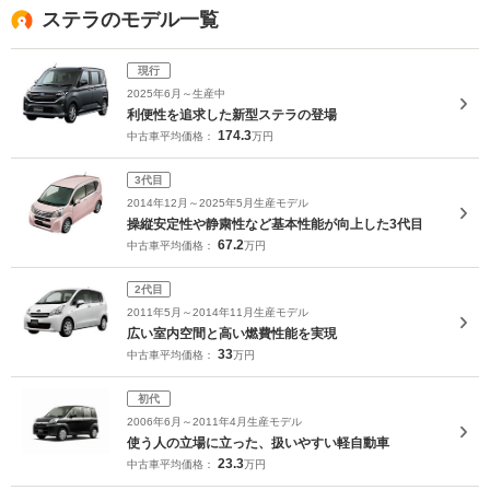
ステラのモデル一覧
現行
2025年6月～生産中
利便性を追求した新型ステラの登場
174.3
中古車平均価格：
万円
3代目
2014年12月～2025年5月生産モデル
操縦安定性や静粛性など基本性能が向上した3代目
67.2
中古車平均価格：
万円
2代目
2011年5月～2014年11月生産モデル
広い室内空間と高い燃費性能を実現
33
中古車平均価格：
万円
初代
2006年6月～2011年4月生産モデル
使う人の立場に立った、扱いやすい軽自動車
23.3
中古車平均価格：
万円