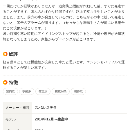
一回だけしか経験がありませんが、追突防止機能が作動した後、すぐに発進す
ることができず、ほんのわずかな時間ですが、路上で立ち往生したことがあり
ました。また、前方の車が発進しているのに、こちらがその車に続いて発進し
ないと、警告のアラームが鳴ります。（せっかちな運転手さんが前にいる場合
にこの現象が起こります。）
暑い時期や寒い時期にアイドリングストップが起こると、冷房や暖房が送風状
態となってしまうため、家族からブーイングが起こります。
総評
軽自動車としては機能性が充実した車だと思います。エンジンもパワフルで運
転することが楽しい車です。
特徴
室内広
収納多
荷室広
積載が楽
視界広
メーカー・車種
スバル ステラ
モデル
2014年12月～生産中