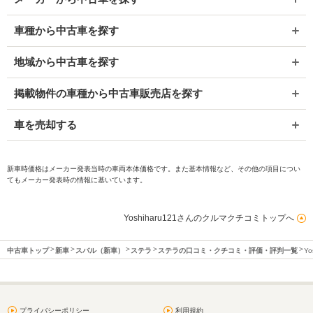
車種から中古車を探す
地域から中古車を探す
掲載物件の車種から中古車販売店を探す
車を売却する
新車時価格はメーカー発表当時の車両本体価格です。また基本情報など、その他の項目につい
てもメーカー発表時の情報に基いています。
Yoshiharu121さんのクルマクチコミトップへ
中古車トップ
新車
スバル（新車）
ステラ
ステラの口コミ・クチコミ・評価・評判一覧
Y
プライバシーポリシー
利用規約