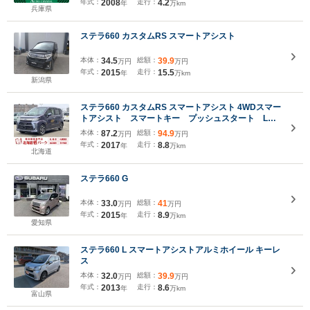
年式：
2008
走行：
4.2
年
万km
兵庫県
ステラ660 カスタムRS スマートアシスト
本体：
34.5
総額：
39.9
万円
万円
年式：
2015
走行：
15.5
年
万km
新潟県
ステラ660 カスタムRS スマートアシスト 4WDスマー
トアシスト スマートキー プッシュスタート LED
ヘッドライト LEDフォグランプ インタークーラー
本体：
87.2
総額：
94.9
万円
万円
ターボ 社外ナビゲーション バックカメラ シート
年式：
2017
走行：
8.8
年
万km
ヒーター オートハイビーム 4WD
北海道
ステラ660 G
本体：
33.0
総額：
41
万円
万円
年式：
2015
走行：
8.9
年
万km
愛知県
ステラ660 L スマートアシストアルミホイール キーレ
ス
本体：
32.0
総額：
39.9
万円
万円
年式：
2013
走行：
8.6
年
万km
富山県