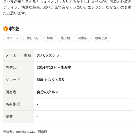
スバルの車と考えるとちょっとガッカリするかもしれませんが、内装と外装の
デザイン、快適な装備、結構元気で音がカッコいいエンジン。なかなかの名車
だと思います。
特徴
スポーツ
押し出し
加速
乗心地
荷室広
積載が楽
メーカー・車種
スバル ステラ
モデル
2014年12月～生産中
グレード
660 カスタムRS
所有者
自分のクルマ
所有期間
-
燃費
-
投稿者：Yoshiharu121（岡山県）