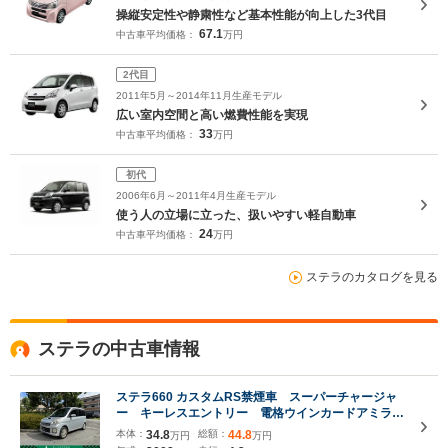
操縦安定性や静粛性など基本性能が向上した3代目
67.1
中古車平均価格：
万円
2代目
2011年5月～2014年11月生産モデル
広い室内空間と高い燃費性能を実現
33
中古車平均価格：
万円
初代
2006年6月～2011年4月生産モデル
使う人の立場に立った、扱いやすい軽自動車
24
中古車平均価格：
万円
ステラのカタログを見る
ステラの中古車情報
ステラ660 カスタムRS禁煙車 スーパーチャージャ
ー キーレスエントリー 電格ウインカードアミラ
ー アルミホイール CDデッキ
本体：
34.8
総額：
44.8
万円
万円