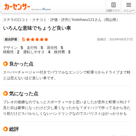
比較リスト
メニュー
ステラの口コミ・クチコミ・評価・評判 | Yoshiharu121さん（岡山県）
いろんな意味でちょうど良い車
5
総合評価
投稿日：
2016
年
09
月
27
日
5
5
5
デザイン :
走行性 :
居住性 :
2
4
3
積載性 :
運転しやすさ :
維持費 :
良かった点
スーパーチャージャー付きでパワフルなエンジンで町乗りからドライブまで軽
とは思えないほど楽しい車です。
気になった点
プレオの後継なのでもっとスポーティーかと思いましたが意外と町乗り向け？
見た目は豪華になったけど少し重くなったかな？ダイハツで作ってるから当た
り前だけどスバルらしくないハンドリングなのでスバリストはがっかりかも
総評