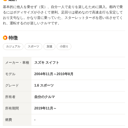
基本的に他人を乗せず（笑）、自分一人で走りを楽しむために購入。都内で乗
るにはボディサイズが小さくて便利。足回りは硬めなので高速走行も安定して
おり文句なし。かなり昔に乗っていた、スターレットターボを思い出させてく
れ、運転するのが楽しいクルマです。
特徴
カジュアル
スポーツ
加速
小回り
メーカー・車種
スズキ スイフト
モデル
2004年11月～2010年8月
グレード
1.6 スポーツ
所有者
自分のクルマ
所有期間
2019年11月～
燃費
-