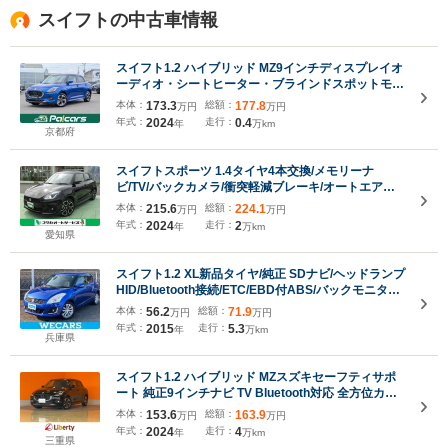
スイフトの中古車情報
スイフト1.2 ハイブリッド MZ9インチディスプレイオ
ーディオ・シートヒーター・ブラインドスポットモニ
ター・アダプティブクルーズコントロール・デュアル
本体：
173.3
総額：
177.8
万円
万円
センサーブレーキサポートII・障害物センサー・スマ
年式：
2024
走行：
0.4
年
万km
ートキー・メーカー保証継承
京都府
スイフトスポーツ 1.4タイヤ4本交換/メモリーナ
ビ/TV/バックカメラ/衝突軽減ブレーキ/オートエアコ
ン/スマートキー/ETC/LEDヘッドライト/フォグラン
本体：
215.6
総額：
224.1
万円
万円
プ/シートヒーター
年式：
2024
走行：
2
年
万km
愛知県
スイフト1.2 XL新品タイヤ/純正 SDナビ/ヘッドランプ
HID/Bluetooth接続/ETC/EBD付ABS/バックモニター/
フルセグTV/DVD/エアバッグ 運転席/エアバッグ 助手
本体：
56.2
総額：
71.9
万円
万円
席
年式：
2015
走行：
5.3
年
万km
兵庫県
スイフト1.2 ハイブリッド MZスズキセーフティサポ
ート 純正9インチナビ TV Bluetooth対応 全方位カメ
ラ アダプティブクルーズコントロール 障害物センサ
本体：
153.6
総額：
163.9
万円
万円
ー LEDヘッドライト スマートキー プッシュスタート
年式：
2024
走行：
4
年
万km
革巻きステアリング 純正アルミ
三重県