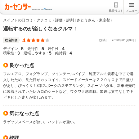
比較リスト
メニュー
スイフトの口コミ・クチコミ・評価・評判 | さとうさん（東京都）
運転するのが楽しくなるクルマ！
4
総合評価
投稿日：
2020
年
01
月
04
日
5
5
4
デザイン :
走行性 :
居住性 :
3
5
4
積載性 :
運転しやすさ :
維持費 :
良かった点
フルエアロ、フォグランプ、ツインテールパイプ、純正アルミ装着を中古で購
入したため、見た目がカッコイイ。スピードメーターは２２０キロまで目盛り
があり、びっくり！3本スポークのステアリング、スポーツペダル、新車発売時
に装着されていたレカロのシートなど、ワクワク感満載。加速は文句なしでキ
ビキビした走りが楽しめます。
気になった点
ラゲッジスペースが狭い。ハンドルが重い。
総評