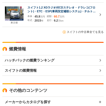
スイフト1.2 XGラジオ付CDステレオ・ドラレコ(フロ
ント)・ETC・ESP(車両安定補助システム)・チルト&
テレスコピックステアリング・運転席シートリフタ
本体：
45.9
総額：
60.7
万円
万円
ー・キーレスプッシュスタートシステム/禁煙・取扱
年式：
2015
走行：
6.2
年
万km
説明書・点検整備記録簿
東京都
スイフトの中古車全てを見る
燃費情報
ハッチバックの燃費ランキング
スイフトの燃費情報
その他のコンテンツ
メーカーからカタログを探す