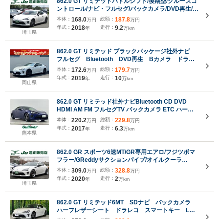
862.0 GT リミテッドパドルシフト/後期型/クルーズコ
ントロール/ナビ・フルセグ/バックカメラ/DVD再生/音
楽サーバー/BT接続/ETC/半革/シートヒーター/TRACK
本体：
168.0
総額：
187.8
万円
万円
モード/17AW/LED/スマートキー
年式：
2018
走行：
9.2
年
万km
埼玉県
862.0 GT リミテッド ブラックパッケージ社外ナビ
フルセグ Bluetooth DVD再生 Bカメラ ドラレ
コ ETC ハーフレザーシート シートヒーター サ
本体：
172.6
総額：
179.7
万円
万円
イドSRS クルコン パドルシフト TRDエアロ ブ
年式：
2019
走行：
10
年
万km
リッツNUR-SPECマフラー
岡山県
862.0 GT リミテッド社外ナビBluetooth CD DVD
HDMI AM FM フルセグTV バックカメラ ETC ハーフ
レザーシート DNシートヒーター 革巻きステアリング
本体：
220.2
総額：
229.8
万円
万円
ステアリングリモコン クルーズコントロール純正ア
年式：
2017
走行：
6.3
年
万km
ルミホイールスマートキー
熊本県
862.0 GR スポーツ6速MT/GR専用エアロ/フジツボマ
フラー/GReddyサクションパイプ/オイルクーラ
ー/ADVAN18AW/車高調/メッシュブレーキホース/ブ
本体：
309.0
総額：
328.8
万円
万円
レンボ/ナビ・フルセグ/バックカメラ/ETC/クルコン/
年式：
2020
走行：
2
年
万km
スマートキー/LED
埼玉県
862.0 GT リミテッド6MT SDナビ バックカメラ
ハーフレザーシート ドラレコ スマートキー LED
ヘッド ETC クルコン 純正17インチアルミ オー