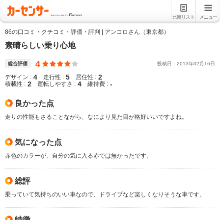
比較リスト
メニュー
86の口コミ・クチコミ・評価・評判 | アンコロさん（東京都）
素晴らしい乗り心地
4
総合評価
投稿日：
2013
年
02
月
16
日
4
5
2
デザイン :
走行性 :
居住性 :
2
4
-
積載性 :
運転しやすさ :
維持費 :
良かった点
走りの性能もさることながら、なにより見た目が格好いいですよね。
気になった点
赤色のカラーが、自分の気に入る赤では無かったです。
総評
乗っていて気持ちのいい車なので、ドライブなど楽しくなりそうな車です。
特徴