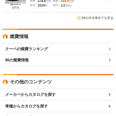
本体：
278.6
総額：
289.9
万円
万円
トライト デュアルエアコン Bluetooth
年式：
2020
走行：
2.5
年
万km
長野県
86の中古車全てを見る
燃費情報
クーペの燃費ランキング
86の燃費情報
その他のコンテンツ
メーカーからカタログを探す
車種からカタログを探す