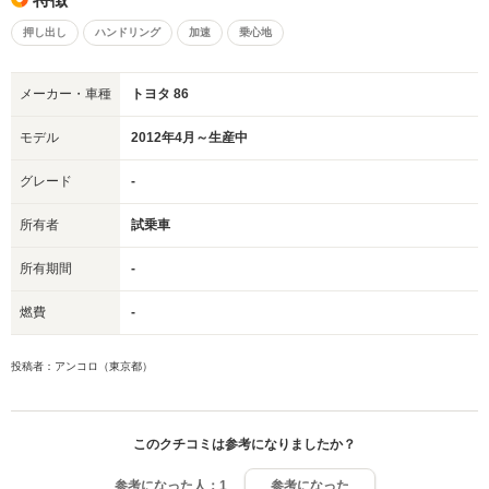
押し出し
ハンドリング
加速
乗心地
メーカー・車種
トヨタ 86
モデル
2012年4月～生産中
グレード
-
所有者
試乗車
所有期間
-
燃費
-
投稿者：アンコロ（東京都）
このクチコミは参考になりましたか？
参考になった人：
1
参考になった