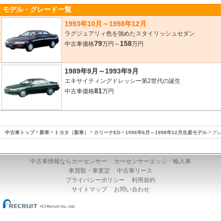
モデル・グレード一覧
1993年10月～1998年12月
ラグジュアリィ色を強めたスタイリッシュセダン
79
158
中古車価格
万円～
万円
1989年9月～1993年9月
エキサイティングドレッシー第2世代の誕生
81
中古車価格
万円
中古車トップ
新車
トヨタ（新車）
カリーナED
1996年6月～1998年12月生産モデル
グ
中古車情報ならカーセンサー
カーセンサーエッジ・輸入車
車買取・車査定
中古車リース
プライバシーポリシー
利用規約
サイトマップ
お問い合わせ