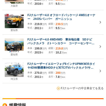
ETC フルセグ Bluetooth 盗難防止システム 純
年式：
2016
走行：
9.5
年
万km
正革巻きステアリング
大阪府
FJクルーザー4.0 オフロードパッケージ 4WD1オーナ
ー JAOSバンパー ガーニッシュ
本体：
219.9
総額：
230.5
万円
万円
年式：
2011
走行：
9.5
年
万km
愛知県
FJクルーザー4.0 4WD4WD 寒冷地仕様 SDナビ
バックカメラ 2トーンカラー コーナーセンサー
キーレス Bluetooth再生 フルセグ 横滑り防止装
本体：
199.9
総額：
219.8
万円
万円
置 ステアリングスイッチ フォグライト ドアバイ
年式：
2015
走行：
10.2
年
万km
ザー
愛知県
FJクルーザーイエローフォグ6インチUPMKW35タイ
ヤ4DW/禁煙車/HDDナビ/ETC/TV/バックカメラ/サイ
ドカメラ/ドライブレコーダー
本体：
270.0
総額：
280
万円
万円
年式：
2011
走行：
7.8
年
万km
埼玉県
FJクルーザーの中古車全てを見る
燃費情報