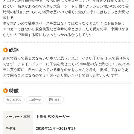
とにかく維持費がかかる 後ろの席は人を乗せにくい 年配の方は乗り降りし
にくい 高さがあるので洗車が大変 シートが固くクッション性がないので長
時間の移動にはつらいし燃費が悪いので遠くに遊びに行くにはちょっと大変で
疲れる
車が大きいので駐車スペースを選ばなくてはならなくどこ行くにも気を使う
エコカーではないし安全装置など今時の車とはまったく反対の車 小回りがき
かないので運転する時にちょっとつかれるかもしてない
総評
趣味で買って乗るのならいい車だと思うけれど 小さい子ども(１人で乗り降り
できず チャイルドシートに子供を乗せにくい)や年配の方は乗せにくいので本
当に買う時に 自分にあっている車なのかをちゃんと考え 把握してないとあ
とで困ることになるのでよく調べたり聞いたりして買った方がいいです
特徴
カジュアル
スポーツ
押し出し
メーカー・車種
トヨタ FJクルーザー
モデル
2010年11月～2018年1月