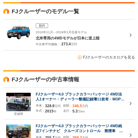
FJクルーザーのモデル一覧
初代
2010年11月～2018年1月生産モデル
北米専用の4WDモデルが日本に逆上陸
273.4
中古車平均価格：
万円
FJクルーザーのカタログを見る
FJクルーザーの中古車情報
FJクルーザー4.0 ブラックカラーパッケージ 4WD法
人1オーナー・ディーラー整備記録簿11枚有・MOPリ
ヤデフロック・A-TRAC・GANADOR車検対応マフラ
本体：
328.9
総額：
346.5
万円
万円
ー・ビルシュタインショック・リフトUP・JAOSサイ
年式：
2015
走行：
5.3
年
万km
ドステップ・フロントグリル・カスタムパーツ
茨城県
FJクルーザー4.0 ブラックカラーパッケージ 4WD純
正7インチナビ クルーズコントロール 禁煙車 バ
ックカメラ 横滑り防止装置 LEDヘッドライト
本体：
255.7
総額：
269.2
万円
万円