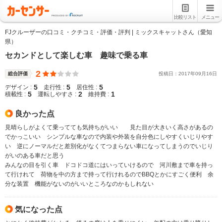
比較リスト
メニュー
FJクルーザーの口コミ・クチコミ・評価・評判 | ミックスキャットさん（愛知
県）
セカンドとして楽しむ車 趣味で乗る車
2
総合評価
投稿日：
2017
年
09
月
16
日
5
5
5
デザイン :
走行性 :
居住性 :
5
2
1
積載性 :
運転しやすさ :
維持費 :
良かった点
見晴らしがよくて乗ってても気持ちがいい 見た目が大きいく高さがあるの
でかっこいい シンプルな車なので内装や外装を自分色にしやすくいじりやす
い 逆にノーマルだと差別化がなくてつまらない車になってしまうのでいじり
がいのある車だと思う
みんなの目を引く車 ドコドコ道にはいっていけるので 河川敷まで車を持っ
て行けれて 荷物を中の方まで持って行けれるのでBBQとかにすごく便利 余
分な装置 機能がないのがいいところなのかもしれない
気になった点