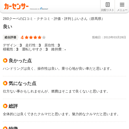
比較リスト
メニュー
260クーペの口コミ・クチコミ・評価・評判 | ぶいさん（群馬県）
良い
4
総合評価
投稿日：
2013
年
03
月
28
日
3
3
3
デザイン :
走行性 :
居住性 :
3
3
-
積載性 :
運転しやすさ :
維持費 :
良かった点
ハンドリングは良く、操作性は良い。乗り心地が良い車だと思います。
気になった点
仕方ない事かもしれませんが、燃費はそこまで良くないと思います。
総評
全体的には良くできたクルマだと思います。魅力的なクルマだと思います。
特徴