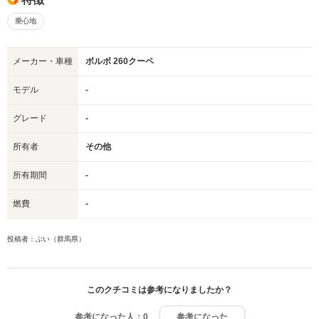
乗心地
メーカー・車種
ボルボ 260クーペ
モデル
-
グレード
-
所有者
その他
所有期間
-
燃費
-
投稿者：ぶい（群馬県）
このクチコミは参考になりましたか？
参考になった人：
0
参考になった