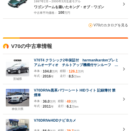
1997年2月～2000年3月生産モデル
ワゴンブームを築いたキング・オブ・ワゴン
100
中古車平均価格：
万円
V70のカタログを見る
V70の中古車情報
V70T4 クラシック2年保証付 harman/kardonプレミ
アムオーディオ チルトアップ機構付サンルーフ イ
ンスクリプションプログラムインテリア 本革シー
本体：
104.8
総額：
126.1
万円
万円
ト シートヒーター シートエアコン パワーテール
年式：
2016
走行：
8.5
年
万km
ゲート 禁煙車
茨城県
V70DRIVe黒革パワーシート HIDライト 記録簿付 禁
煙車
本体：
36.0
総額：
49
万円
万円
年式：
2011
走行：
6.1
年
万km
神奈川県
V70DRIVeHDDナビ Bカメ
本体：
56.0
総額：
79.7