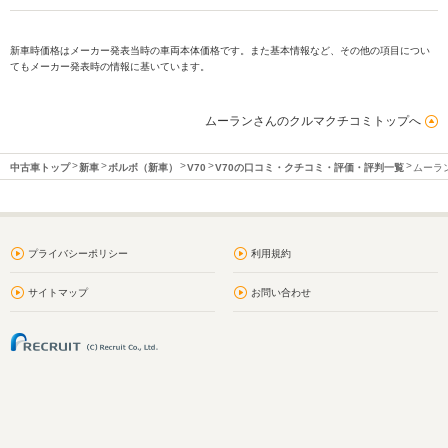
新車時価格はメーカー発表当時の車両本体価格です。また基本情報など、その他の項目につい
てもメーカー発表時の情報に基いています。
ムーランさんのクルマクチコミトップへ
中古車トップ
新車
ボルボ（新車）
V70
V70の口コミ・クチコミ・評価・評判一覧
ムーラ
プライバシーポリシー
利用規約
サイトマップ
お問い合わせ