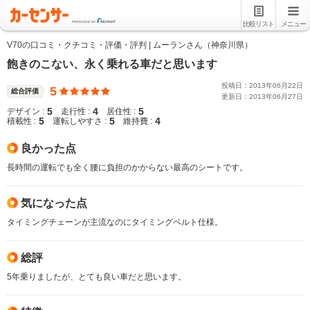
比較リスト
メニュー
V70の口コミ・クチコミ・評価・評判 | ムーランさん（神奈川県）
飽きのこない、永く乗れる車だと思います
投稿日：
2013
年
06
月
22
日
5
総合評価
更新日：
2013
年
06
月
27
日
5
4
5
デザイン :
走行性 :
居住性 :
5
5
4
積載性 :
運転しやすさ :
維持費 :
良かった点
長時間の運転でも全く腰に負担のかからない最高のシートです。
気になった点
タイミングチェーンが主流なのにタイミングベルト仕様。
総評
5年乗りましたが、とても良い車だと思います。