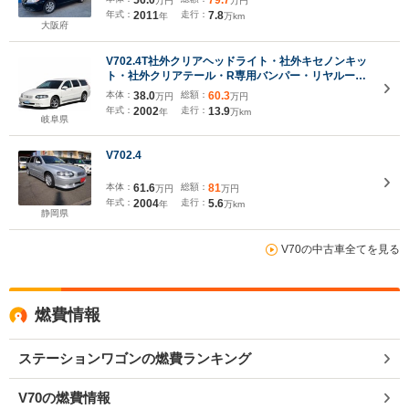
万円
万円
年式：
2011
走行：
7.8
年
万km
大阪府
V702.4T社外クリアヘッドライト・社外キセノンキッ
ト・社外クリアテール・R専用バンパー・リヤルーフ
スポイラー・シュミットモータース17インチアルミ・
本体：
38.0
総額：
60.3
万円
万円
後期グリル・キャリパー赤色加工・タイベル交換済・
年式：
2002
走行：
13.9
年
万km
フィルム加工
岐阜県
V702.4
本体：
61.6
総額：
81
万円
万円
年式：
2004
走行：
5.6
年
万km
静岡県
V70の中古車全てを見る
燃費情報
ステーションワゴンの燃費ランキング
V70の燃費情報