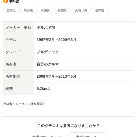
特徴
室内広
乗心地
収納多
荷室広
見切り良
信頼性
メーカー・車種
ボルボ V70
モデル
1997年2月～2000年3月
グレード
ノルディック
所有者
自分のクルマ
所有期間
2008年7月～2013年6月
燃費
9.2km/L
投稿者：ムーラン（神奈川県）
このクチコミは参考になりましたか？