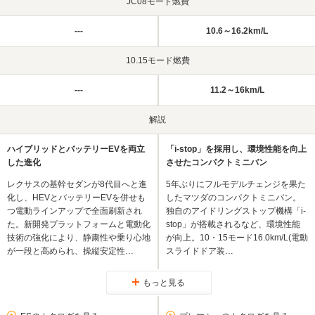
JC08モード燃費
---
10.6～16.2km/L
10.15モード燃費
---
11.2～16km/L
解説
ハイブリッドとバッテリーEVを両立
「i-stop」を採用し、環境性能を向上
した進化
させたコンパクトミニバン
レクサスの基幹セダンが8代目へと進
5年ぶりにフルモデルチェンジを果た
化し、HEVとバッテリーEVを併せも
したマツダのコンパクトミニバン。
つ電動ラインアップで全面刷新され
独自のアイドリングストップ機構「i-
た。新開発プラットフォームと電動化
stop」が搭載されるなど、環境性能
技術の強化により、静粛性や乗り心地
が向上。10・15モード16.0km/L(電動
が一段と高められ、操縦安定性…
スライドドア装…
もっと見る