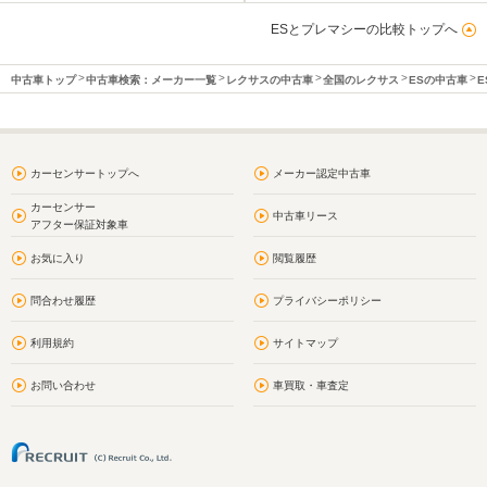
ESとプレマシーの比較トップへ
中古車トップ
中古車検索：メーカー一覧
レクサスの中古車
全国のレクサス
ESの中古車
E
カーセンサートップへ
メーカー認定中古車
カーセンサー
中古車リース
アフター保証対象車
お気に入り
閲覧履歴
問合わせ履歴
プライバシーポリシー
利用規約
サイトマップ
お問い合わせ
車買取・車査定